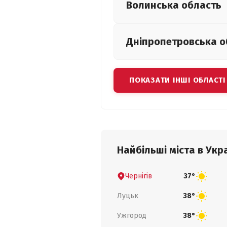
Волинська
область
Дніпропетровська
о
ПОКАЗАТИ ІНШІ ОБЛАСТІ
Найбільші міста в Укра
Чернігів
37°
Луцьк
38°
Ужгород
38°