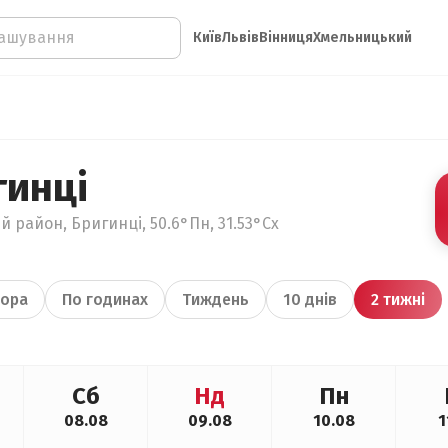
Київ
Львів
Вінниця
Хмельницький
гинці
й район, Бригинці, 50.6°Пн, 31.53°Сх
ора
По годинах
Тиждень
10 днів
2 тижні
Сб
Нд
Пн
08.08
09.08
10.08
1