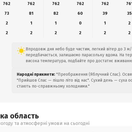
762
762
762
762
762
76
73
81
82
60
39
35
2
1
1
0
1
2
2
2
2
2
2
2
Впродовж дня небо буде чистим, легкий вітер до 3 м/с
передбачається, залишаємо парасольку вдома. На терм
висока температура, подбайте про достатнє вживання
Народні прикмети:
"Преображення (Яблучний Спас). Освяч
"Прийшов Спас — пішло літо від нас". Сухий день — суха о
стають по-справжньому холодними."
ька
область
огоду та атмосферні умови на сьогодні