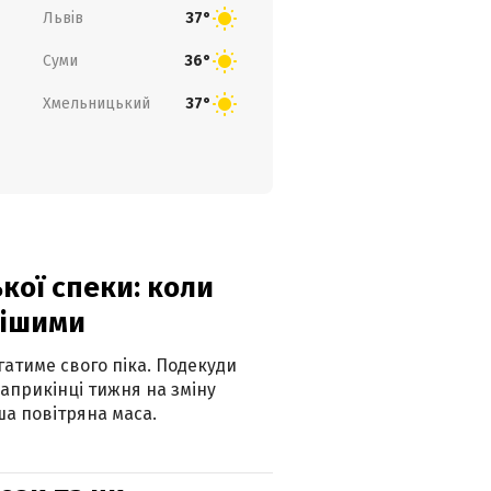
Львів
37°
Суми
36°
Хмельницький
37°
кої спеки: коли
нішими
атиме свого піка. Подекуди
наприкінці тижня на зміну
а повітряна маса.