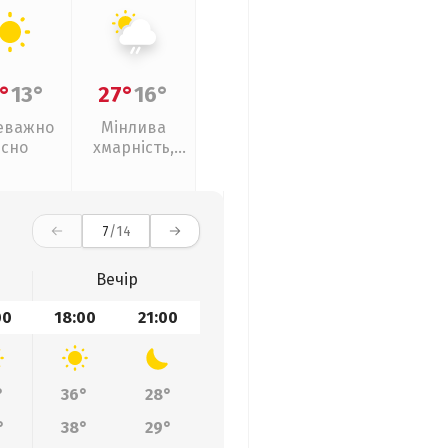
°
13°
27°
16°
еважно
Мінлива
ясно
хмарність,
слабкий дощ
7
/14
Вечір
00
18:00
21:00
°
36°
28°
°
38°
29°