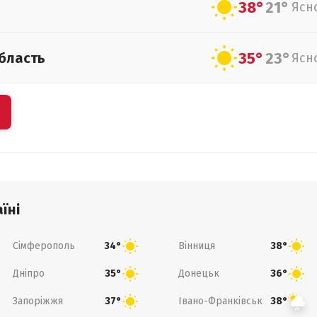
38°
21°
Ясн
35°
23°
бласть
Ясн
їні
Сімферополь
Вінниця
34°
38°
Дніпро
Донецьк
35°
36°
Запоріжжя
Івано-Франківськ
37°
38°