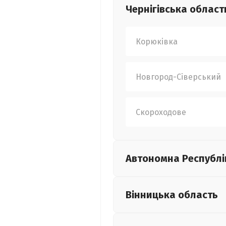
Чернігівська
област
Корюківка
Новгород-Сіверський
Скороходове
Автономна Республі
Вінницька
область