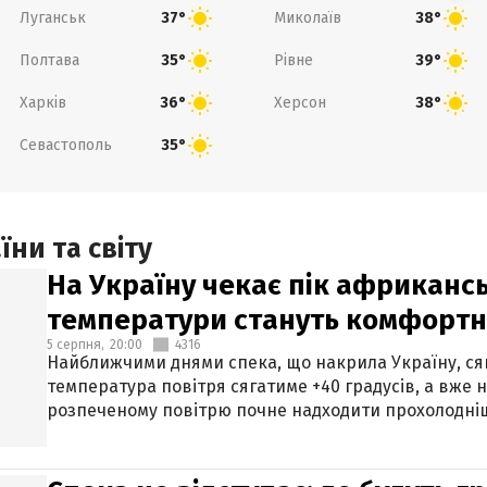
Луганськ
Миколаїв
37°
38°
Полтава
Рівне
35°
39°
Харків
Херсон
36°
38°
Севастополь
35°
ни та світу
На Україну чекає пік африкансь
температури стануть комфорт
5 серпня,
20:00
4316
Найближчими днями спека, що накрила Україну, сяг
температура повітря сягатиме +40 градусів, а вже 
розпеченому повітрю почне надходити прохолодніш