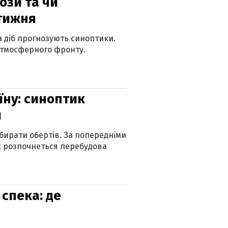
рози та чи
 тижня
ка діб прогнозують синоптики.
атмосферного фронту.
їну: синоптик
и
бирати обертів. За попередніми
х розпочнеться перебудова
спека: де