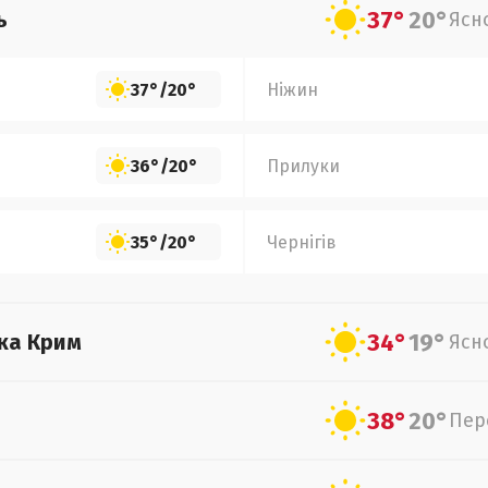
37°
20°
ь
Ясн
37°
/
20°
Ніжин
36°
/
20°
Прилуки
35°
/
20°
Чернігів
34°
19°
ка Крим
Ясн
38°
20°
Пер