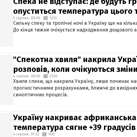
Спека не відступає: де будуть г
опуститься температура цього
5 серпня,
08:00
1239
Сильну спеку та тропічні ночі в Україну ще на кіль
До кінця тижня очікується надходження дощового 
"Спекотна хвиля" накрила Укра
розповів, коли очікуються змін
4 серпня,
08:00
2306
Хвиля спеки, що накрила Україну, лише починає на
прогностичними розрахунками, ближче до вихідни
синоптичних процесів.
Україну накриває африканська 
температура сягне +39 градусів
4 серпня,
07:32
900