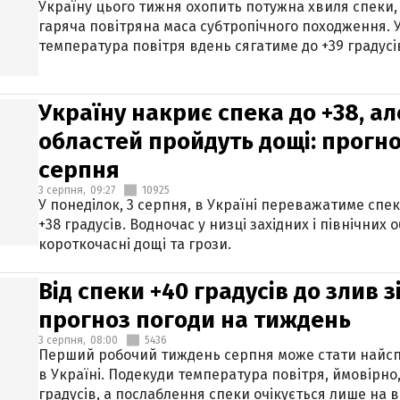
Україну цього тижня охопить потужна хвиля спеки,
гаряча повітряна маса субтропічного походження. У
температура повітря вдень сягатиме до +39 градусі
Україну накриє спека до +38, ал
областей пройдуть дощі: прогно
серпня
3 серпня,
09:27
10925
У понеділок, 3 серпня, в Україні переважатиме спе
+38 градусів. Водночас у низці західних і північних
короткочасні дощі та грози.
Від спеки +40 градусів до злив 
прогноз погоди на тиждень
3 серпня,
08:00
5436
Перший робочий тиждень серпня може стати найсп
в Україні. Подекуди температура повітря, ймовірно,
градусів, а послаблення спеки очікується лише на в