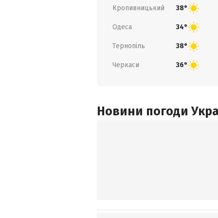
Кропивницький
38°
Одеса
34°
Тернопіль
38°
Черкаси
36°
Новини погоди Украї