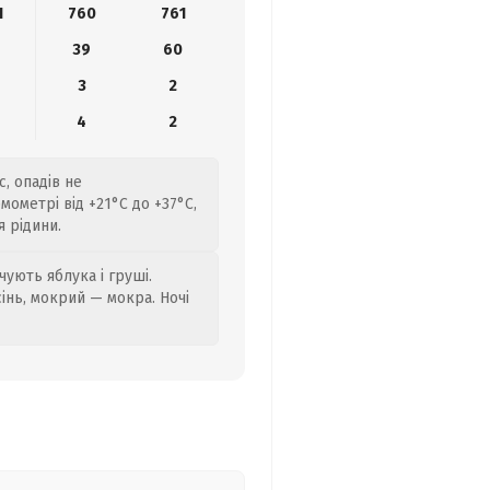
1
760
761
39
60
3
2
4
2
, опадів не
ометрі від +21°C до +37°C,
 рідини.
ують яблука і груші.
сінь, мокрий — мокра. Ночі