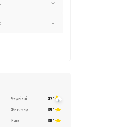
о
о
Чернівці
37°
Житомир
39°
Київ
38°