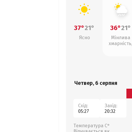
37°
21°
36°
21°
Ясно
Мінлива
хмарність
зливи
Четвер, 6 серпня
Схід:
Захід:
05:27
20:32
Температура С°
Відчувається як