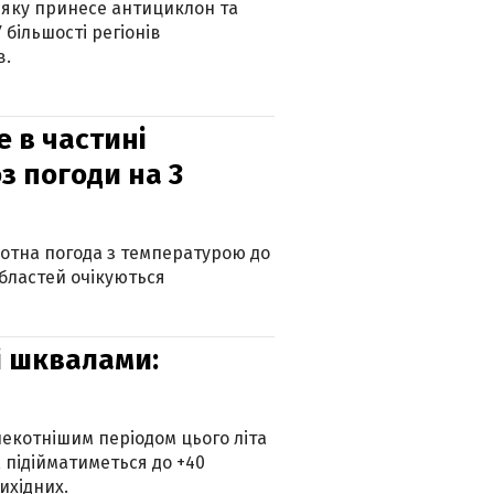
 яку принесе антициклон та
 більшості регіонів
в.
е в частині
з погоди на 3
котна погода з температурою до
 областей очікуються
зі шквалами:
екотнішим періодом цього літа
 підійматиметься до +40
ихідних.