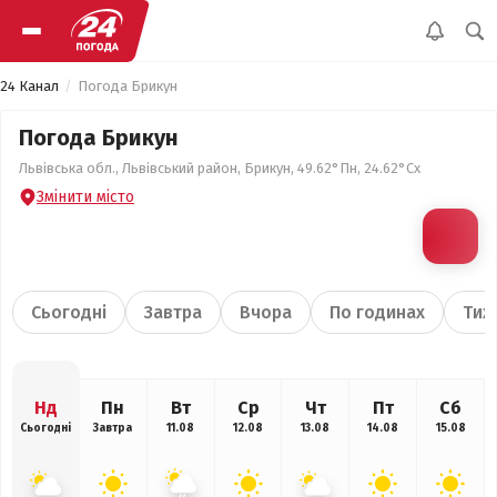
24 Канал
Погода Брикун
Погода Брикун
Львівська обл., Львівський район, Брикун, 49.62°Пн, 24.62°Сх
Змінити місто
Сьогодні
Завтра
Вчора
По годинах
Тиж
Нд
Пн
Вт
Ср
Чт
Пт
Сб
Сьогодні
Завтра
11.08
12.08
13.08
14.08
15.08