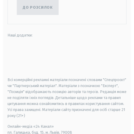
ДО РОЗСИЛОК
Наші додатки:
android
apple
smart tv
samsung smart tv
Всі комерційні рекламні матеріали позначені словами "Спецпроєкт"
чи "Партнерський матеріал". Матеріали з позначкою "Експерт",
"Позиція" відображають позицію авторів та героїв. Редакція може
не поділяти їхніх поглядів. Детальніше щодо реклами та правил
цитування можна ознайомитись в правилах користування сайтом.
Усі права захищені.
Матеріали сайту призначені для осіб старше
21
року (21+)
Онлайн-медіа «24 Канал»
пл. Галицька, буд. 15, м. Львів, 79008