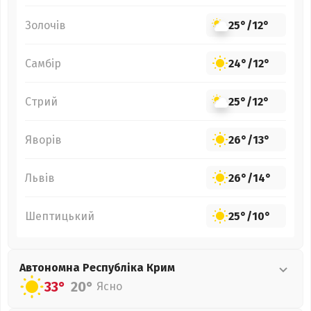
Золочів
25°
/
12°
Самбір
24°
/
12°
Стрий
25°
/
12°
Яворів
26°
/
13°
Львів
26°
/
14°
Шептицький
25°
/
10°
Автономна Республіка Крим
33°
20°
Ясно