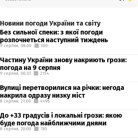
Новини погоди України та світу
Без сильної спеки: з якої погоди
розпочнеться наступний тиждень
9 серпня,
08:00
360
Частину України знову накриють грози:
погода на 9 серпня
9 серпня,
06:33
2154
Вулиці перетворилися на річки: негода
накрила одразу низку міст
8 серпня,
21:00
4496
До +33 градусів і локальні грози: якою
буде погода найближчими днями
8 серпня,
20:00
785