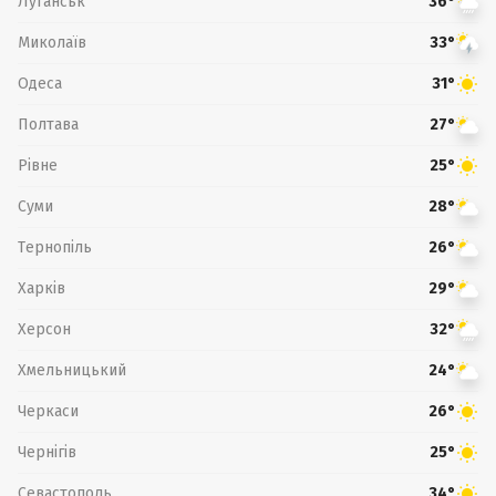
Луганськ
36°
Миколаїв
33°
Одеса
31°
Полтава
27°
Рівне
25°
Суми
28°
Тернопіль
26°
Харків
29°
Херсон
32°
Хмельницький
24°
Черкаси
26°
Чернігів
25°
Севастополь
34°