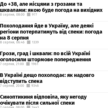
До +38, але місцями з грозами та
шквалами: якою буде погода на вихідних
8 серпня,
08:00
977
Похолодання йде в Україну, але деякі
регіони потерпатимуть від спеки: погода
на 8 серпня
8 серпня,
06:46
1339
Грози, град і шквали: по всій Україні
оголосили штормове попередження
7 серпня,
21:00
1961
В Україні дещо похолодає: як надовго
відступить спека
7 серпня,
20:00
9346
Синоптикиня відповіла, яку негоду
очікувати після сильної спеки
7 серпня,
08:00
2443