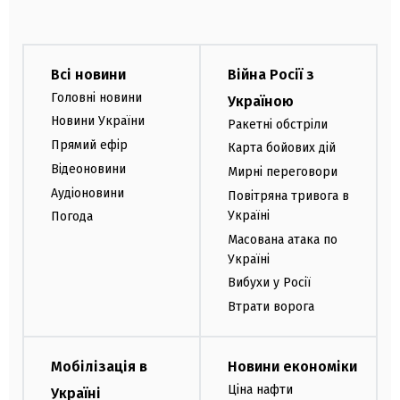
Всі новини
Війна Росії з
Головні новини
Україною
Новини України
Ракетні обстріли
Прямий ефір
Карта бойових дій
Відеоновини
Мирні переговори
Аудіоновини
Повітряна тривога в
Україні
Погода
Масована атака по
Україні
Вибухи у Росії
Втрати ворога
Мобілізація в
Новини економіки
Ціна нафти
Україні