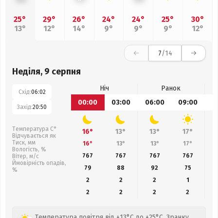
25°
29°
26°
24°
24°
25°
30°
13°
12°
14°
9°
9°
9°
12°
7
/14
Неділя, 9 серпня
Ніч
Ранок
Схід:
06:02
00:00
03:00
06:00
09:00
1
Захід:
20:50
Температура С°
16°
13°
13°
17°
Відчувається як
Тиск, мм
16°
13°
13°
17°
Вологість, %
767
767
767
767
Вітер, м/с
Ймовірність опадів,
79
88
92
75
%
2
2
2
1
2
2
2
2
Температура повітря від +13°C до +25°C. Зранку