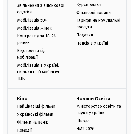
Курси валют
Звільнення з військової
служби
Фінансові новини
Мобілізація 50+
Тарифи на комунальні
послуги
Мобілізація жінок
Податки
Контракт для 18-24-
річних
Пенсія в Україні
Відстрочка від
мобілізації
Мобілізація в Україні:
скільки осіб мобілізує
ТЦК
Кіно
Новини Освіти
Найцікавіші фільми
Міністерство освіти та
науки України
Українські фільми
Школа
Фільми на вечір
НМТ 2026
Комедії