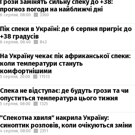
Грози замінять сильну спеку до +38:
прогноз погоди на найближчі дні
6 серпня,
08:00
3360
Пік спеки в Україні: де 6 серпня пригріє до
+38 градусів
6 серпня,
06:40
843
На Україну чекає пік африканської спеки:
коли температури стануть
комфортнішими
5 серпня,
20:00
11513
Спека не відступає: де будуть грози та чи
опуститься температура цього тижня
5 серпня,
08:00
1325
"Спекотна хвиля" накрила Україну:
синоптик розповів, коли очікуються зміни
4 серпня,
08:00
2351