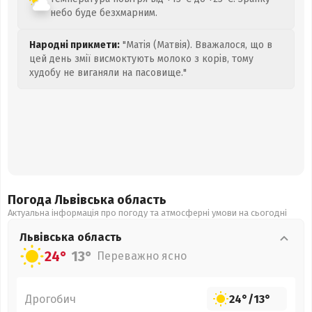
небо буде безхмарним.
Народні прикмети:
"Матія (Матвія). Вважалося, що в
цей день змії висмоктують молоко з корів, тому
худобу не виганяли на пасовище."
Погода Львівська
область
Актуальна інформація про погоду та атмосферні умови на сьогодні
Львівська
область
24°
13°
Переважно ясно
Дрогобич
24°
/
13°