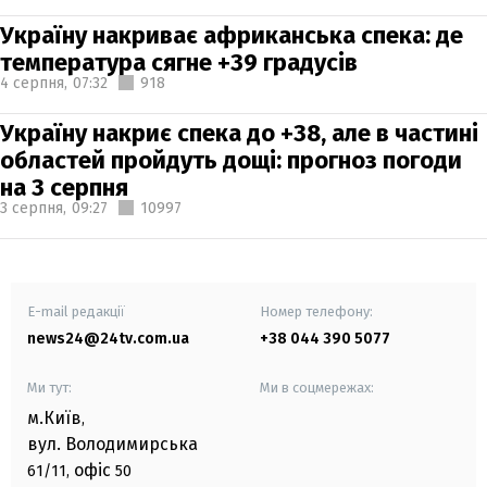
Україну накриває африканська спека: де
температура сягне +39 градусів
4 серпня,
07:32
918
Україну накриє спека до +38, але в частині
областей пройдуть дощі: прогноз погоди
на 3 серпня
3 серпня,
09:27
10997
E-mail редакції
Номер телефону:
news24@24tv.com.ua
+38 044 390 5077
Ми тут:
Ми в соцмережах:
м.Київ
,
вул. Володимирська
офіс
61/11,
50