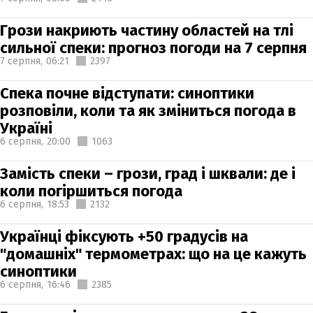
Грози накриють частину областей на тлі
сильної спеки: прогноз погоди на 7 серпня
7 серпня,
06:21
2397
Спека почне відступати: синоптики
розповіли, коли та як зміниться погода в
Україні
6 серпня,
20:00
1063
Замість спеки – грози, град і шквали: де і
коли погіршиться погода
6 серпня,
18:53
2132
Українці фіксують +50 градусів на
"домашніх" термометрах: що на це кажуть
синоптики
6 серпня,
16:46
2385