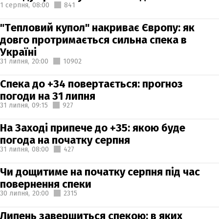
1 серпня,
08:00
841
"Тепловий купол" накриває Європу: як
довго протримається сильна спека в
Україні
31 липня,
20:00
10902
Спека до +34 повертається: прогноз
погоди на 31 липня
31 липня,
09:15
927
На Заході припече до +35: якою буде
погода на початку серпня
31 липня,
08:00
427
Чи дощитиме на початку серпня під час
повернення спеки
30 липня,
20:00
2315
Липень завершиться спекою: в яких