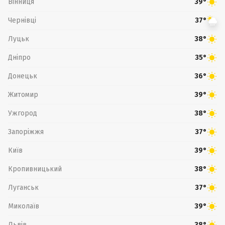
Вінниця
39°
Чернівці
37°
Луцьк
38°
Дніпро
35°
Донецьк
36°
Житомир
39°
Ужгород
38°
Запоріжжя
37°
Київ
39°
Кропивницький
38°
Луганськ
37°
Миколаїв
39°
Львів
38°