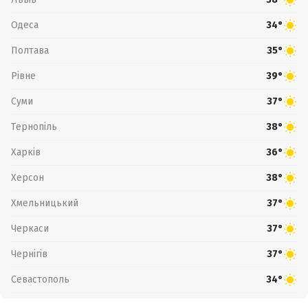
Одеса
34°
Полтава
35°
Рівне
39°
Суми
37°
Тернопіль
38°
Харків
36°
Херсон
38°
Хмельницький
37°
Черкаси
37°
Чернігів
37°
Севастополь
34°