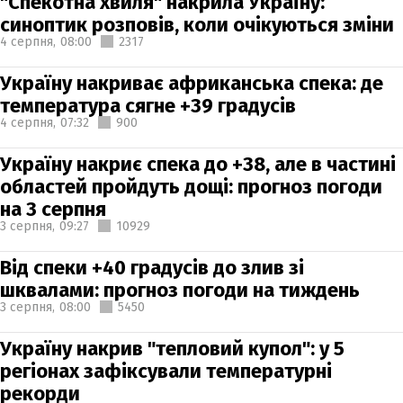
"Спекотна хвиля" накрила Україну:
синоптик розповів, коли очікуються зміни
4 серпня,
08:00
2317
Україну накриває африканська спека: де
температура сягне +39 градусів
4 серпня,
07:32
900
Україну накриє спека до +38, але в частині
областей пройдуть дощі: прогноз погоди
на 3 серпня
3 серпня,
09:27
10929
Від спеки +40 градусів до злив зі
шквалами: прогноз погоди на тиждень
3 серпня,
08:00
5450
Україну накрив "тепловий купол": у 5
регіонах зафіксували температурні
рекорди