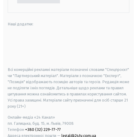
Наші додатки:
android
apple
smart tv
samsung smart tv
Всі комерційні рекламні матеріали позначені словами "Спецпроєкт"
чи "Партнерський матеріал". Матеріали з позначкою "Експерт",
"Позиція" відображають позицію авторів та героїв. Редакція може
не поділяти їхніх поглядів. Детальніше щодо реклами та правил
цитування можна ознайомитись в правилах користування сайтом.
Усі права захищені.
Матеріали сайту призначені для осіб старше
21
року (21+)
Онлайн-медіа «24 Канал»
пл. Галицька, буд. 15, м. Львів, 79008
Телефон
+380 (32) 229-77-77
Адреса електронної пошти —
legal@24tv.com.ua