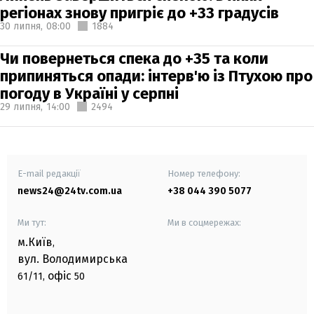
регіонах знову пригріє до +33 градусів
30 липня,
08:00
1884
Чи повернеться спека до +35 та коли
припиняться опади: інтерв'ю із Птухою про
погоду в Україні у серпні
29 липня,
14:00
2494
E-mail редакції
Номер телефону:
news24@24tv.com.ua
+38 044 390 5077
Ми тут:
Ми в соцмережах:
м.Київ
,
вул. Володимирська
офіс
61/11,
50