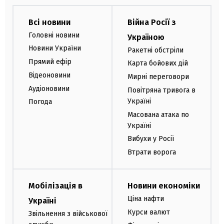
Всі новини
Війна Росії з
Головні новини
Україною
Новини України
Ракетні обстріли
Прямий ефір
Карта бойових дій
Відеоновини
Мирні переговори
Аудіоновини
Повітряна тривога в
Україні
Погода
Масована атака по
Україні
Вибухи у Росії
Втрати ворога
Мобілізація в
Новини економіки
Ціна нафти
Україні
Курси валют
Звільнення з військової