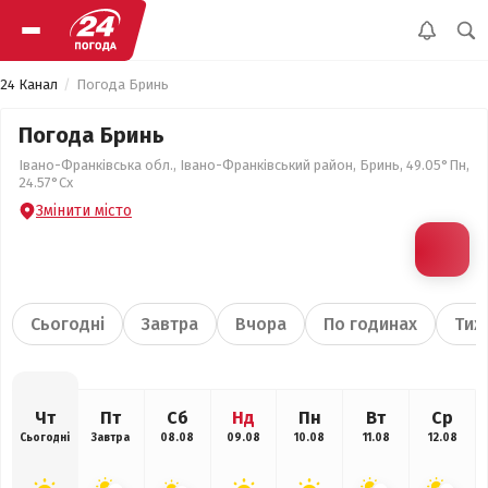
24 Канал
Погода Бринь
Погода Бринь
Івано-Франківська обл., Івано-Франківський район, Бринь, 49.05°Пн,
24.57°Сх
Змінити місто
Сьогодні
Завтра
Вчора
По годинах
Тиж
Чт
Пт
Сб
Нд
Пн
Вт
Ср
Сьогодні
Завтра
08.08
09.08
10.08
11.08
12.08