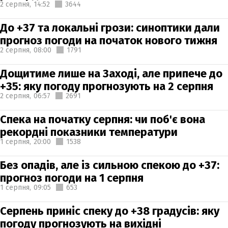
2 серпня,
14:52
3644
До +37 та локальні грози: синоптики дали
прогноз погоди на початок нового тижня
2 серпня,
08:00
1791
Дощитиме лише на Заході, але припече до
+35: яку погоду прогнозують на 2 серпня
2 серпня,
06:57
2691
Спека на початку серпня: чи поб'є вона
рекордні показники температури
1 серпня,
20:00
1538
Без опадів, але із сильною спекою до +37:
прогноз погоди на 1 серпня
1 серпня,
09:05
653
Серпень приніс спеку до +38 градусів: яку
погоду прогнозують на вихідні