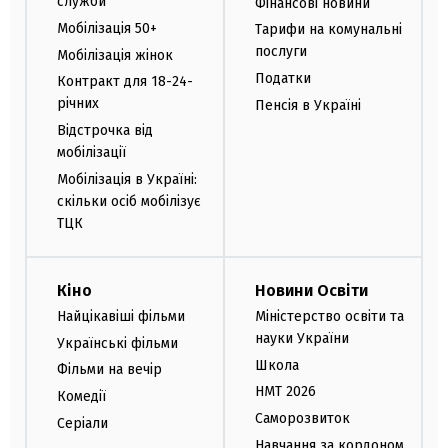
служби
Фінансові новини
Мобілізація 50+
Тарифи на комунальні
послуги
Мобілізація жінок
Податки
Контракт для 18-24-
річних
Пенсія в Україні
Відстрочка від
мобілізації
Мобілізація в Україні:
скільки осіб мобілізує
ТЦК
Кіно
Новини Освіти
Найцікавіші фільми
Міністерство освіти та
науки України
Українські фільми
Школа
Фільми на вечір
НМТ 2026
Комедії
Саморозвиток
Серіали
Навчання за кордоном