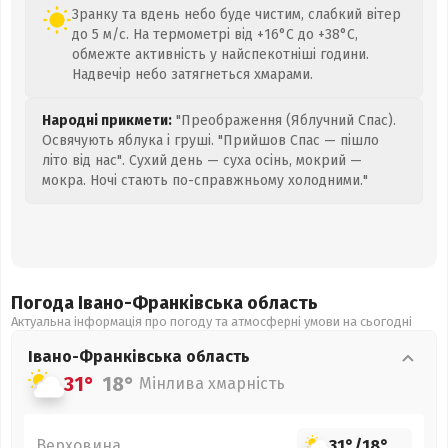
Зранку та вдень небо буде чистим, слабкий вітер
до 5 м/с. На термометрі від +16°C до +38°C,
обмежте активність у найспекотніші години.
Надвечір небо затягнеться хмарами.
Народні прикмети:
"Преображення (Яблучний Спас).
Освячують яблука і груші. "Прийшов Спас — пішло
літо від нас". Сухий день — суха осінь, мокрий —
мокра. Ночі стають по-справжньому холодними."
Погода Івано-Франківська
область
Актуальна інформація про погоду та атмосферні умови на сьогодні
Івано-Франківська
область
31°
18°
Мінлива хмарність
Верховина
31°
/
18°