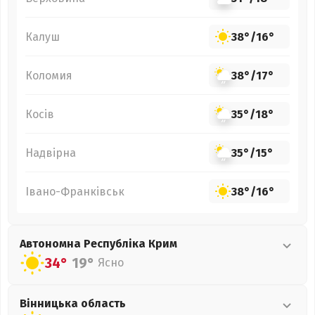
Калуш
38°
/
16°
Коломия
38°
/
17°
Косів
35°
/
18°
Надвірна
35°
/
15°
Івано-Франківськ
38°
/
16°
Автономна Республіка Крим
34°
19°
Ясно
Вінницька
область