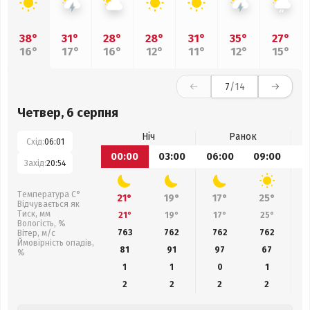
38°
31°
28°
28°
31°
35°
27°
16°
17°
16°
12°
11°
12°
15°
7
/14
Четвер, 6 серпня
Ніч
Ранок
Схід:
06:01
00:00
03:00
06:00
09:00
1
Захід:
20:54
Температура С°
21°
19°
17°
25°
Відчувається як
Тиск, мм
21°
19°
17°
25°
Вологість, %
763
762
762
762
Вітер, м/с
Ймовірність опадів,
81
91
97
67
%
1
1
0
1
2
2
2
2