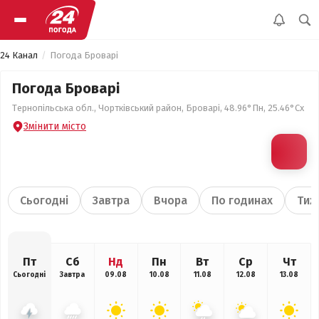
24 Канал
Погода Броварі
Погода Броварі
Тернопільська обл., Чортківський район, Броварі, 48.96°Пн, 25.46°Сх
Змінити місто
Сьогодні
Завтра
Вчора
По годинах
Тиж
Пт
Сб
Нд
Пн
Вт
Ср
Чт
Сьогодні
Завтра
09.08
10.08
11.08
12.08
13.08