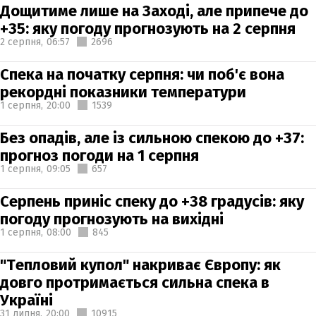
Дощитиме лише на Заході, але припече до
+35: яку погоду прогнозують на 2 серпня
2 серпня,
06:57
2696
Спека на початку серпня: чи поб'є вона
рекордні показники температури
1 серпня,
20:00
1539
Без опадів, але із сильною спекою до +37:
прогноз погоди на 1 серпня
1 серпня,
09:05
657
Серпень приніс спеку до +38 градусів: яку
погоду прогнозують на вихідні
1 серпня,
08:00
845
"Тепловий купол" накриває Європу: як
довго протримається сильна спека в
Україні
31 липня,
20:00
10915