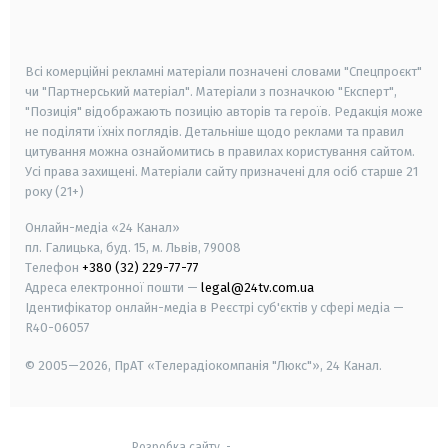
smart tv
samsung smart tv
Всі комерційні рекламні матеріали позначені словами "Спецпроєкт"
чи "Партнерський матеріал". Матеріали з позначкою "Експерт",
"Позиція" відображають позицію авторів та героїв. Редакція може
не поділяти їхніх поглядів. Детальніше щодо реклами та правил
цитування можна ознайомитись в правилах користування сайтом.
Усі права захищені.
Матеріали сайту призначені для осіб старше
21
року (21+)
Онлайн-медіа «24 Канал»
пл. Галицька, буд. 15, м. Львів, 79008
Телефон
+380 (32) 229-77-77
Адреса електронної пошти —
legal@24tv.com.ua
Ідентифікатор онлайн-медіа в Реєстрі суб'єктів у сфері медіа —
R40-06057
© 2005—2026,
ПрАТ «Телерадіокомпанія "Люкс"», 24 Канал.
Розробка сайту
-