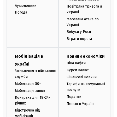
Аудіоновини
Повітряна тривога в
Україні
Погода
Масована атака по
Україні
Вибухи у Росії
Втрати ворога
Мобілізація в
Новини економіки
Ціна нафти
Україні
Курси валют
Звільнення з військової
служби
Фінансові новини
Мобілізація 50+
Тарифи на комунальні
послуги
Мобілізація жінок
Податки
Контракт для 18-24-
річних
Пенсія в Україні
Відстрочка від
мобілізації