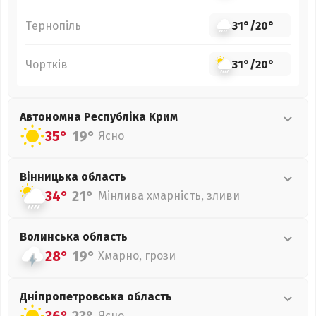
Тернопіль
31°
/
20°
Чортків
31°
/
20°
Автономна Республіка Крим
35°
19°
Ясно
Вінницька
область
34°
21°
Мінлива хмарність, зливи
Волинська
область
28°
19°
Хмарно, грози
Дніпропетровська
область
Ясно