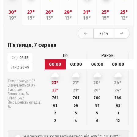
30°
27°
26°
29°
31°
25°
25°
19°
15°
13°
13°
16°
15°
12°
7
/14
П'ятниця, 7 серпня
Ніч
Ранок
Схід:
05:58
00:00
03:00
06:00
09:00
1
Захід:
20:49
Температура С°
23°
21°
20°
24°
Відчувається як
Тиск, мм
23°
21°
20°
24°
Вологість, %
761
761
760
760
Вітер, м/с
Ймовірність опадів,
61
66
81
63
%
2
5
5
3
2
4
6
12
Температура коливатиметься від +19°C до +30°C.