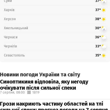
Суми
37°
Харків
37°
Херсон
38°
Хмельницький
30°
Черкаси
36°
Чернігів
33°
Севастополь
35°
Новини погоди України та світу
Синоптикиня відповіла, яку негоду
очікувати після сильної спеки
7 серпня,
08:00
1819
Грози накриють частину областей на тлі
сильної спеки: прогноз погоди на 7 серпня