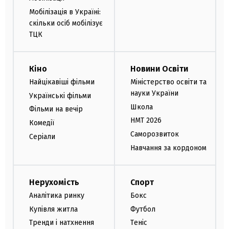
Мобілізація в Україні:
скільки осіб мобілізує
ТЦК
Кіно
Новини Освіти
Найцікавіші фільми
Міністерство освіти та
науки України
Українські фільми
Школа
Фільми на вечір
НМТ 2026
Комедії
Саморозвиток
Серіали
Навчання за кордоном
Нерухомість
Спорт
Аналітика ринку
Бокс
Купівля житла
Футбол
Тренди і натхнення
Теніс