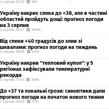
4 серпня,
07:32
909
Україну накриє спека до +38, але в частині
областей пройдуть дощі: прогноз погоди
на 3 серпня
3 серпня,
09:27
10938
Від спеки +40 градусів до злив зі
шквалами: прогноз погоди на тиждень
3 серпня,
08:00
5459
Україну накрив "тепловий купол": у 5
регіонах зафіксували температурні
рекорди
2 серпня,
14:52
3668
До +37 та локальні грози: синоптики дали
прогноз погоди на початок нового тижня
2 серпня,
08:00
1793