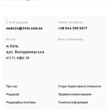
E-mail редакції
Номер телефону:
news24@24tv.com.ua
+38 044 390 5077
Ми тут:
Ми в соцмережах:
м.Київ
,
вул. Володимирська
офіс
61/11,
50
Про нас
Угода Користувача Спільноти
Редакція
Правила коментування
Редакційна політика
Технічна інформація