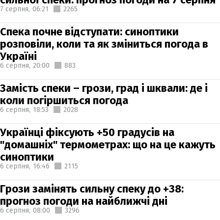
7 серпня,
06:21
2265
Спека почне відступати: синоптики
розповіли, коли та як зміниться погода в
Україні
6 серпня,
20:00
883
Замість спеки – грози, град і шквали: де і
коли погіршиться погода
6 серпня,
18:53
2028
Українці фіксують +50 градусів на
"домашніх" термометрах: що на це кажуть
синоптики
6 серпня,
16:46
2115
Грози замінять сильну спеку до +38:
прогноз погоди на найближчі дні
6 серпня,
08:00
3296