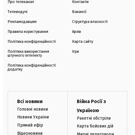
Про телеканал
Контакти
Телеведучі
Вакансії
Рекламодавцям
Структура власності
Правила користування
Архів
Політика конфіденційності
Карта сайту
Політика використання
Ігри
штучного інтелекту
Політика конфіденційності
додатку
Всі новини
Війна Росії з
Головні новини
Україною
Новини України
Ракетні обстріли
Прямий ефір
Карта бойових дій
Відеоновини
Мирні переговори