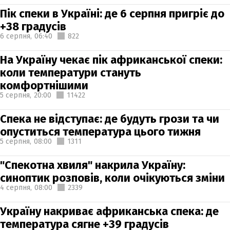
Пік спеки в Україні: де 6 серпня пригріє до
+38 градусів
6 серпня,
06:40
822
На Україну чекає пік африканської спеки:
коли температури стануть
комфортнішими
5 серпня,
20:00
11422
Спека не відступає: де будуть грози та чи
опуститься температура цього тижня
5 серпня,
08:00
1311
"Спекотна хвиля" накрила Україну:
синоптик розповів, коли очікуються зміни
4 серпня,
08:00
2339
Україну накриває африканська спека: де
температура сягне +39 градусів