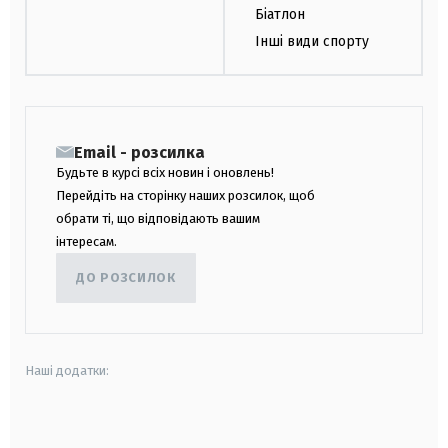
Біатлон
Інші види спорту
Email - розсилка
Будьте в курсі всіх новин і оновлень!
Перейдіть на сторінку наших розсилок, щоб
обрати ті, що відповідають вашим
інтересам.
ДО РОЗСИЛОК
Наші додатки:
android
apple