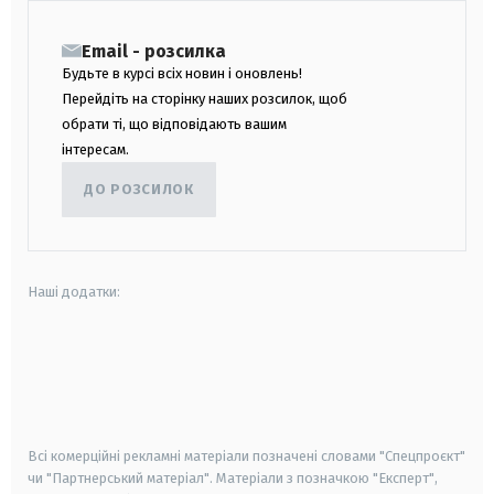
Email - розсилка
Будьте в курсі всіх новин і оновлень!
Перейдіть на сторінку наших розсилок, щоб
обрати ті, що відповідають вашим
інтересам.
ДО РОЗСИЛОК
Наші додатки:
android
apple
smart tv
samsung smart tv
Всі комерційні рекламні матеріали позначені словами "Спецпроєкт"
чи "Партнерський матеріал". Матеріали з позначкою "Експерт",