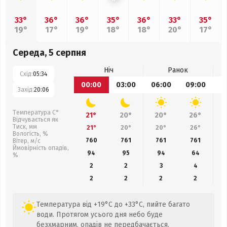
33°
36°
36°
35°
36°
33°
35°
19°
17°
19°
18°
18°
20°
17°
Середа, 5 серпня
Ніч
Ранок
Схід:
05:34
00:00
03:00
06:00
09:00
1
Захід:
20:06
Температура С°
21°
20°
20°
26°
Відчувається як
Тиск, мм
21°
20°
20°
26°
Вологість, %
760
761
761
761
Вітер, м/с
Ймовірність опадів,
94
95
94
64
%
2
2
3
4
2
2
2
2
Температура від +19°C до +33°C, пийте багато
води. Протягом усього дня небо буде
безхмарним, опадів не передбачається.