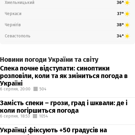
Хмельницький
36°
Черкаси
37°
Чернігів
38°
Севастополь
34°
Новини погоди України та світу
Спека почне відступати: синоптики
розповіли, коли та як зміниться погода в
Україні
6 серпня,
20:00
504
Замість спеки – грози, град і шквали: де і
коли погіршиться погода
6 серпня,
18:53
1054
Українці фіксують +50 градусів на