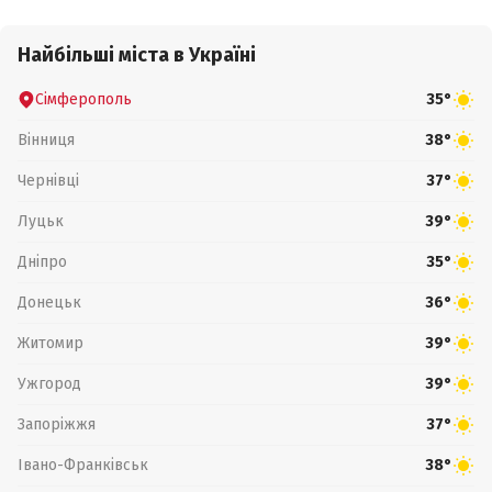
Найбільші міста в Україні
Сімферополь
35°
Вінниця
38°
Чернівці
37°
Луцьк
39°
Дніпро
35°
Донецьк
36°
Житомир
39°
Ужгород
39°
Запоріжжя
37°
Івано-Франківськ
38°