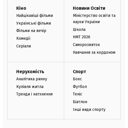
Кіно
Новини Освіти
Найцікавіші фільми
Міністерство освіти та
науки України
Українські фільми
Школа
Фільми на вечір
НМТ 2026
Комедії
Саморозвиток
Серіали
Навчання за кордоном
Нерухомість
Спорт
Аналітика ринку
Бокс
Купівля житла
Футбол
Тренди і натхнення
Теніс
Біатлон
Інші види спорту