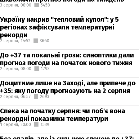
3 серпня,
08:00
5458
Україну накрив "тепловий купол": у 5
регіонах зафіксували температурні
рекорди
2 серпня,
14:52
3660
До +37 та локальні грози: синоптики дали
прогноз погоди на початок нового тижня
2 серпня,
08:00
1793
Дощитиме лише на Заході, але припече до
+35: яку погоду прогнозують на 2 серпня
2 серпня,
06:57
2693
Спека на початку серпня: чи поб'є вона
рекордні показники температури
1 серпня,
20:00
1539
Без опадів, але із сильною спекою до +37: