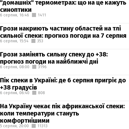
"домашніх" термометрах: що на це кажуть
синоптики
6 серпня,
16:46
1411
Грози накриють частину областей на тлі
сильної спеки: прогноз погоди на 7 серпня
6 серпня,
15:54
353
Грози замінять сильну спеку до +38:
прогноз погоди на найближчі дні
6 серпня,
08:00
3196
Пік спеки в Україні: де 6 серпня пригріє до
+38 градусів
6 серпня,
06:40
808
На Україну чекає пік африканської спеки:
коли температури стануть
комфортнішими
5 серпня,
20:00
11313