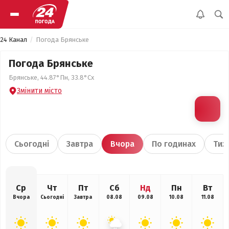
24 Канал
Погода Брянське
Погода Брянське
Брянське, 44.87°Пн, 33.8°Сх
Змінити місто
Сьогодні
Завтра
Вчора
По годинах
Тиж
Ср
Чт
Пт
Сб
Нд
Пн
Вт
Вчора
Сьогодні
Завтра
08.08
09.08
10.08
11.08