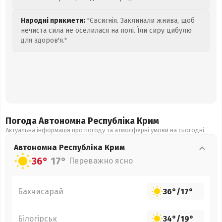
Народні прикмети:
"Євсигнія. Заклинали жнива, щоб
нечиста сила не оселилася на полі. Їли сиру цибулю
для здоров'я."
Погода Автономна Республіка Крим
Актуальна інформація про погоду та атмосферні умови на сьогодні
Автономна Республіка Крим
36°
17°
Переважно ясно
Бахчисарай
36°
/
17°
Білогірськ
34°
/
19°