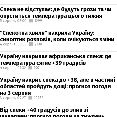
Спека не відступає: де будуть грози та чи
опуститься температура цього тижня
5 серпня,
08:00
1299
"Спекотна хвиля" накрила Україну:
синоптик розповів, коли очікуються зміни
4 серпня,
08:00
2338
Україну накриває африканська спека: де
температура сягне +39 градусів
4 серпня,
07:32
907
Україну накриє спека до +38, але в частині
областей пройдуть дощі: прогноз погоди
на 3 серпня
3 серпня,
09:27
10936
Від спеки +40 градусів до злив зі
шквалами: прогноз погоди на тиждень