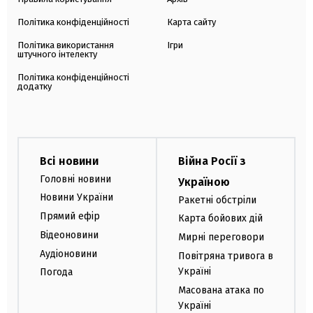
Політика конфіденційності
Карта сайту
Політика використання
Ігри
штучного інтелекту
Політика конфіденційності
додатку
Всі новини
Війна Росії з
Головні новини
Україною
Новини України
Ракетні обстріли
Прямий ефір
Карта бойових дій
Відеоновини
Мирні переговори
Аудіоновини
Повітряна тривога в
Україні
Погода
Масована атака по
Україні