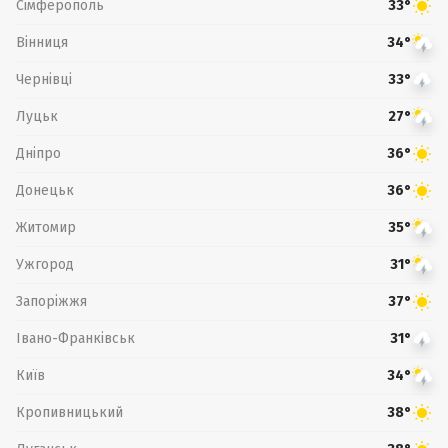
Сімферополь
33°
Вінниця
34°
Чернівці
33°
Луцьк
27°
Дніпро
36°
Донецьк
36°
Житомир
35°
Ужгород
31°
Запоріжжя
37°
Івано-Франківськ
31°
Київ
34°
Кропивницький
38°