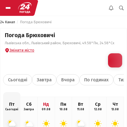
24 Канал
Погода Брюховичі
Погода Брюховичі
Львівська обл., Львівський район, Брюховичі, 49.58°Пн, 24.58°Сх
Змінити місто
Сьогодні
Завтра
Вчора
По годинах
Тиж
Пт
Сб
Нд
Пн
Вт
Ср
Чт
Сьогодні
Завтра
09.08
10.08
11.08
12.08
13.08