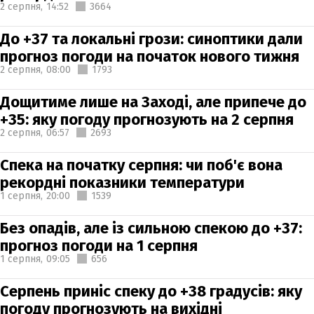
2 серпня,
14:52
3664
До +37 та локальні грози: синоптики дали
прогноз погоди на початок нового тижня
2 серпня,
08:00
1793
Дощитиме лише на Заході, але припече до
+35: яку погоду прогнозують на 2 серпня
2 серпня,
06:57
2693
Спека на початку серпня: чи поб'є вона
рекордні показники температури
1 серпня,
20:00
1539
Без опадів, але із сильною спекою до +37:
прогноз погоди на 1 серпня
1 серпня,
09:05
656
Серпень приніс спеку до +38 градусів: яку
погоду прогнозують на вихідні