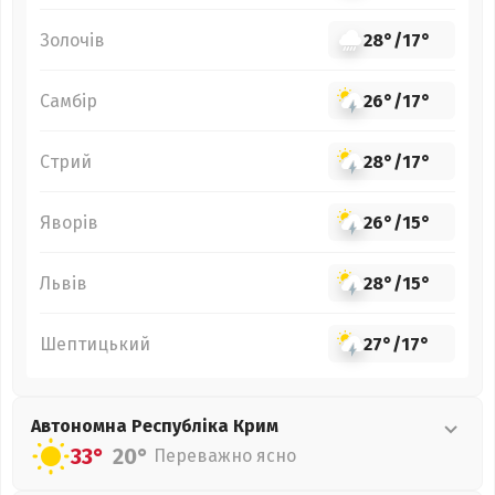
Золочів
28°
/
17°
Самбір
26°
/
17°
Стрий
28°
/
17°
Яворів
26°
/
15°
Львів
28°
/
15°
Шептицький
27°
/
17°
Автономна Республіка Крим
33°
20°
Переважно ясно