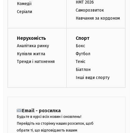
НМТ 2026
Комедії
Саморозвиток
Серіали
Навчання за кордоном
Нерухомість
Спорт
Аналітика ринку
Бокс
Купівля житла
Футбол
Тренди і натхнення
Теніс
Біатлон
Інші види спорту
Email - розсилка
Будьте в курсі всіх новин і оновлень!
Перейдіть на сторінку наших розсилок, щоб
обрати ті, що відповідають вашим