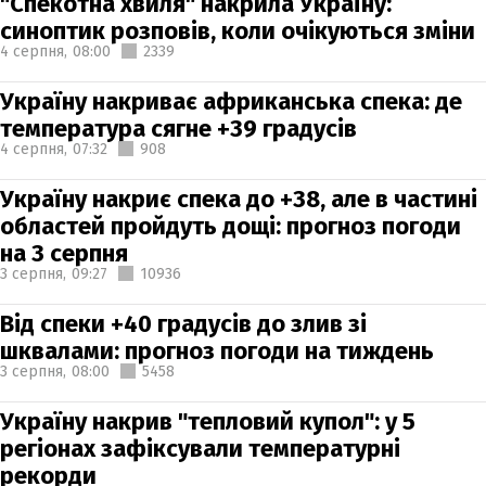
"Спекотна хвиля" накрила Україну:
синоптик розповів, коли очікуються зміни
4 серпня,
08:00
2339
Україну накриває африканська спека: де
температура сягне +39 градусів
4 серпня,
07:32
908
Україну накриє спека до +38, але в частині
областей пройдуть дощі: прогноз погоди
на 3 серпня
3 серпня,
09:27
10936
Від спеки +40 градусів до злив зі
шквалами: прогноз погоди на тиждень
3 серпня,
08:00
5458
Україну накрив "тепловий купол": у 5
регіонах зафіксували температурні
рекорди