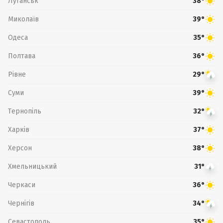
Луганськ
38°
Миколаїв
39°
Одеса
35°
Полтава
36°
Рівне
29°
Суми
39°
Тернопіль
32°
Харків
37°
Херсон
38°
Хмельницький
31°
Черкаси
36°
Чернігів
34°
Севастополь
35°