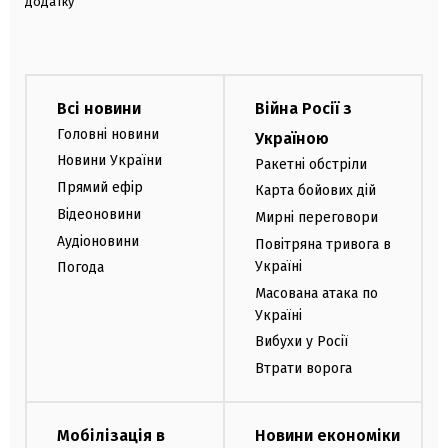
додатку
Всі новини
Війна Росії з
Головні новини
Україною
Новини України
Ракетні обстріли
Прямий ефір
Карта бойових дій
Відеоновини
Мирні переговори
Аудіоновини
Повітряна тривога в
Україні
Погода
Масована атака по
Україні
Вибухи у Росії
Втрати ворога
Мобілізація в
Новини економіки