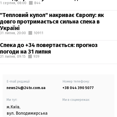
1 серпня,
08:00
844
"Тепловий купол" накриває Європу: як
довго протримається сильна спека в
Україні
31 липня,
20:00
10911
Спека до +34 повертається: прогноз
погоди на 31 липня
31 липня,
09:15
939
E-mail редакції
Номер телефону:
news24@24tv.com.ua
+38 044 390 5077
Ми тут:
Ми в соцмережах:
м.Київ
,
вул. Володимирська