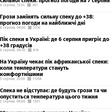
сильної спеки: прогноз погоди на 7 серпня
6 серпня,
15:54
381
Грози замінять сильну спеку до +38:
прогноз погоди на найближчі дні
6 серпня,
08:00
3230
Пік спеки в Україні: де 6 серпня пригріє до
+38 градусів
6 серпня,
06:40
816
На Україну чекає пік африканської спеки:
коли температури стануть
комфортнішими
5 серпня,
20:00
11358
Спека не відступає: де будуть грози та чи
опуститься температура цього тижня
5 серпня,
08:00
1301