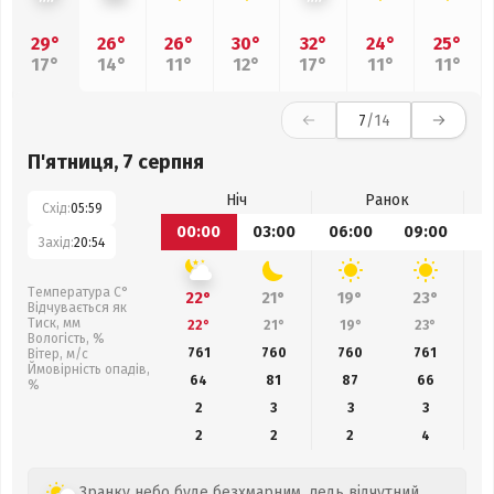
29°
26°
26°
30°
32°
24°
25°
17°
14°
11°
12°
17°
11°
11°
7
/14
П'ятниця, 7 серпня
Ніч
Ранок
Схід:
05:59
00:00
03:00
06:00
09:00
1
Захід:
20:54
Температура С°
22°
21°
19°
23°
Відчувається як
Тиск, мм
22°
21°
19°
23°
Вологість, %
761
760
760
761
Вітер, м/с
Ймовірність опадів,
64
81
87
66
%
2
3
3
3
2
2
2
4
Зранку небо буде безхмарним, ледь відчутний