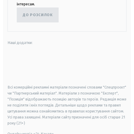
інтересам.
ДО РОЗСИЛОК
Наші додатки:
android
apple
smart tv
samsung smart tv
Всі комерційні рекламні матеріали позначені словами "Спецпроєкт"
чи "Партнерський матеріал". Матеріали з позначкою "Експерт",
"Позиція" відображають позицію авторів та героїв. Редакція може
не поділяти їхніх поглядів. Детальніше щодо реклами та правил
цитування можна ознайомитись в правилах користування сайтом.
Усі права захищені.
Матеріали сайту призначені для осіб старше
21
року (21+)
Онлайн-медіа «24 Канал»