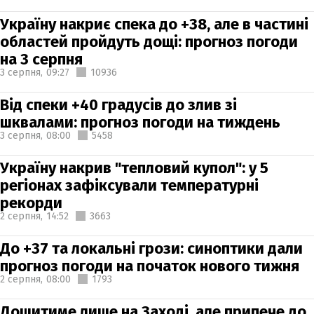
Україну накриє спека до +38, але в частині
областей пройдуть дощі: прогноз погоди
на 3 серпня
3 серпня,
09:27
10936
Від спеки +40 градусів до злив зі
шквалами: прогноз погоди на тиждень
3 серпня,
08:00
5458
Україну накрив "тепловий купол": у 5
регіонах зафіксували температурні
рекорди
2 серпня,
14:52
3663
До +37 та локальні грози: синоптики дали
прогноз погоди на початок нового тижня
2 серпня,
08:00
1793
Дощитиме лише на Заході, але припече до