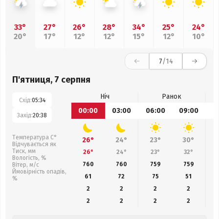
33°
27°
26°
28°
34°
25°
24°
20°
17°
12°
12°
15°
12°
10°
7
/14
П'ятниця, 7 серпня
Ніч
Ранок
Схід:
05:34
00:00
03:00
06:00
09:00
1
Захід:
20:38
Температура С°
26°
24°
23°
30°
Відчувається як
Тиск, мм
26°
24°
23°
32°
Вологість, %
760
760
759
759
Вітер, м/с
Ймовірність опадів,
61
72
75
51
%
2
2
2
2
2
2
2
2