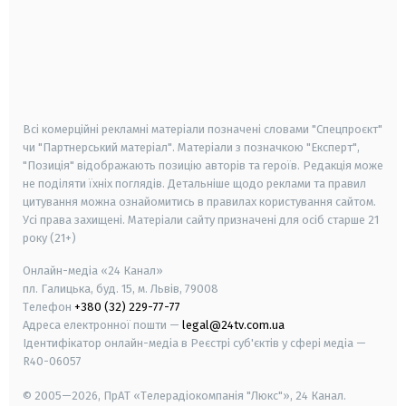
android
apple
smart tv
samsung smart tv
Всі комерційні рекламні матеріали позначені словами "Спецпроєкт"
чи "Партнерський матеріал". Матеріали з позначкою "Експерт",
"Позиція" відображають позицію авторів та героїв. Редакція може
не поділяти їхніх поглядів. Детальніше щодо реклами та правил
цитування можна ознайомитись в правилах користування сайтом.
Усі права захищені.
Матеріали сайту призначені для осіб старше
21
року (21+)
Онлайн-медіа «24 Канал»
пл. Галицька, буд. 15, м. Львів, 79008
Телефон
+380 (32) 229-77-77
Адреса електронної пошти —
legal@24tv.com.ua
Ідентифікатор онлайн-медіа в Реєстрі суб'єктів у сфері медіа —
R40-06057
© 2005—2026,
ПрАТ «Телерадіокомпанія "Люкс"», 24 Канал.