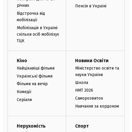
річних
Пенсія в Україні
Відстрочка від
мобілізації
Мобілізація в Україні:
скільки осіб мобілізує
ТЦК
Кіно
Новини Освіти
Найцікавіші фільми
Міністерство освіти та
науки України
Українські фільми
Школа
Фільми на вечір
НМТ 2026
Комедії
Саморозвиток
Серіали
Навчання за кордоном
Нерухомість
Спорт