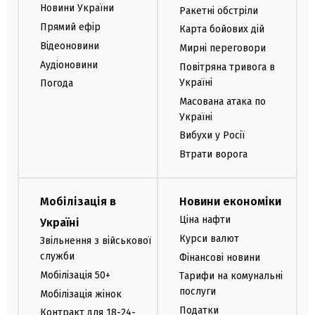
Новини України
Ракетні обстріли
Прямий ефір
Карта бойових дій
Відеоновини
Мирні переговори
Аудіоновини
Повітряна тривога в
Україні
Погода
Масована атака по
Україні
Вибухи у Росії
Втрати ворога
Мобілізація в
Новини економіки
Ціна нафти
Україні
Курси валют
Звільнення з військової
служби
Фінансові новини
Мобілізація 50+
Тарифи на комунальні
послуги
Мобілізація жінок
Податки
Контракт для 18-24-