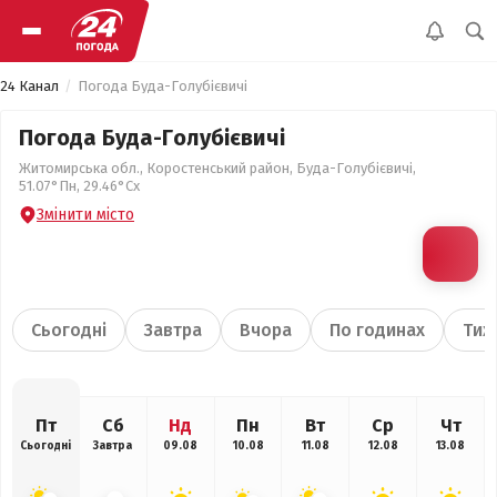
24 Канал
Погода Буда-Голубієвичі
Погода Буда-Голубієвичі
Житомирська обл., Коростенський район, Буда-Голубієвичі,
51.07°Пн, 29.46°Сх
Змінити місто
Сьогодні
Завтра
Вчора
По годинах
Тиж
Пт
Сб
Нд
Пн
Вт
Ср
Чт
Сьогодні
Завтра
09.08
10.08
11.08
12.08
13.08