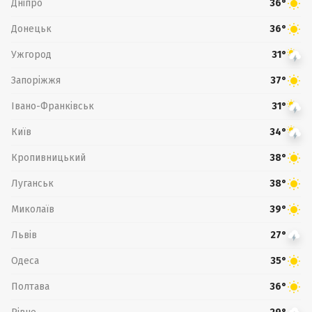
Дніпро
36°
Донецьк
36°
Ужгород
31°
Запоріжжя
37°
Івано-Франківськ
31°
Київ
34°
Кропивницький
38°
Луганськ
38°
Миколаїв
39°
Львів
27°
Одеса
35°
Полтава
36°