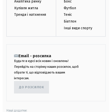
Аналітика ринку
Бокс
Купівля житла
Футбол
Тренди і натхнення
Теніс
Біатлон
Інші види спорту
Email - розсилка
Будьте в курсі всіх новин і оновлень!
Перейдіть на сторінку наших розсилок, щоб
обрати ті, що відповідають вашим
інтересам.
ДО РОЗСИЛОК
Наші додатки: