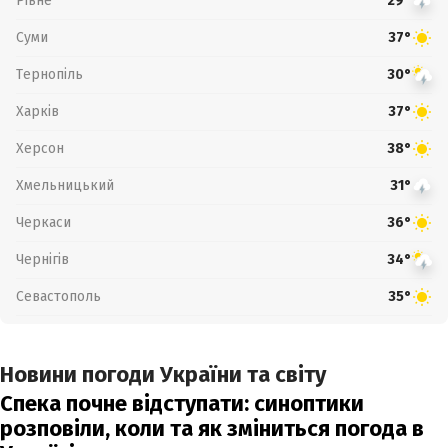
Рівне
29°
Суми
37°
Тернопіль
30°
Харків
37°
Херсон
38°
Хмельницький
31°
Черкаси
36°
Чернігів
34°
Севастополь
35°
Новини погоди України та світу
Спека почне відступати: синоптики
розповіли, коли та як зміниться погода в