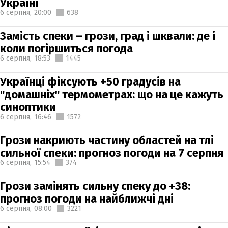
Україні
6 серпня,
20:00
638
Замість спеки – грози, град і шквали: де і
коли погіршиться погода
6 серпня,
18:53
1445
Українці фіксують +50 градусів на
"домашніх" термометрах: що на це кажуть
синоптики
6 серпня,
16:46
1572
Грози накриють частину областей на тлі
сильної спеки: прогноз погоди на 7 серпня
6 серпня,
15:54
374
Грози замінять сильну спеку до +38:
прогноз погоди на найближчі дні
6 серпня,
08:00
3221