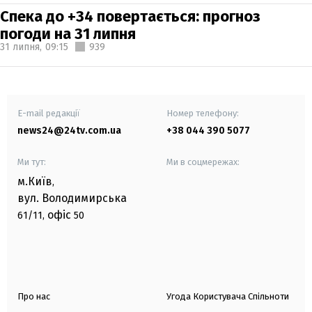
Спека до +34 повертається: прогноз
погоди на 31 липня
31 липня,
09:15
939
E-mail редакції
Номер телефону:
news24@24tv.com.ua
+38 044 390 5077
Ми тут:
Ми в соцмережах:
м.Київ
,
вул. Володимирська
офіс
61/11,
50
Про нас
Угода Користувача Спільноти