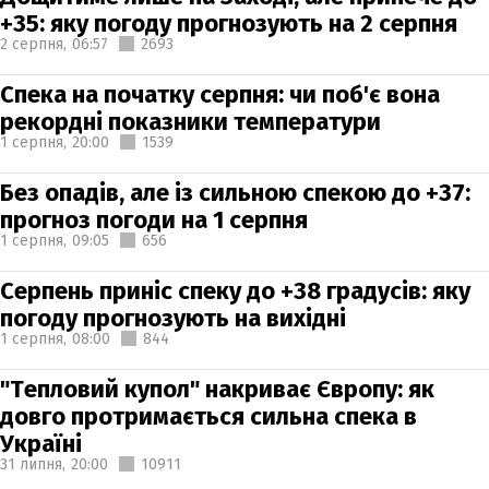
+35: яку погоду прогнозують на 2 серпня
2 серпня,
06:57
2693
Спека на початку серпня: чи поб'є вона
рекордні показники температури
1 серпня,
20:00
1539
Без опадів, але із сильною спекою до +37:
прогноз погоди на 1 серпня
1 серпня,
09:05
656
Серпень приніс спеку до +38 градусів: яку
погоду прогнозують на вихідні
1 серпня,
08:00
844
"Тепловий купол" накриває Європу: як
довго протримається сильна спека в
Україні
31 липня,
20:00
10911