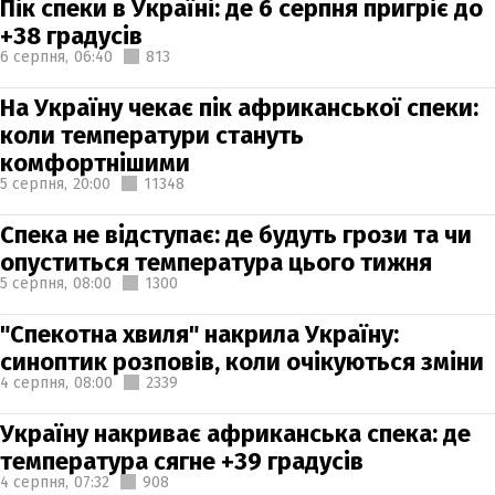
Пік спеки в Україні: де 6 серпня пригріє до
+38 градусів
6 серпня,
06:40
813
На Україну чекає пік африканської спеки:
коли температури стануть
комфортнішими
5 серпня,
20:00
11348
Спека не відступає: де будуть грози та чи
опуститься температура цього тижня
5 серпня,
08:00
1300
"Спекотна хвиля" накрила Україну:
синоптик розповів, коли очікуються зміни
4 серпня,
08:00
2339
Україну накриває африканська спека: де
температура сягне +39 градусів
4 серпня,
07:32
908