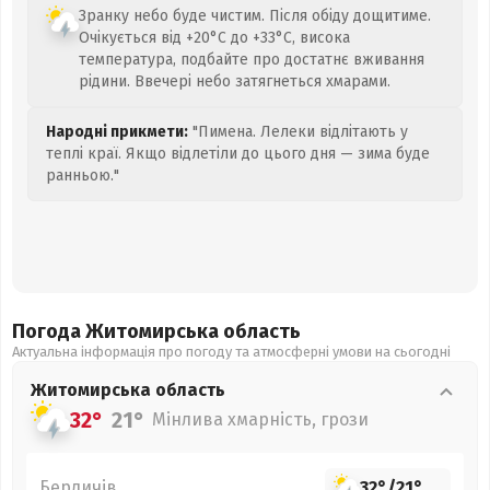
Зранку небо буде чистим. Після обіду дощитиме.
Очікується від +20°C до +33°C, висока
температура, подбайте про достатнє вживання
рідини. Ввечері небо затягнеться хмарами.
Народні прикмети:
"Пимена. Лелеки відлітають у
теплі краї. Якщо відлетіли до цього дня — зима буде
ранньою."
Погода Житомирська
область
Актуальна інформація про погоду та атмосферні умови на сьогодні
Житомирська
область
32°
21°
Мінлива хмарність, грози
Бердичів
32°
/
21°