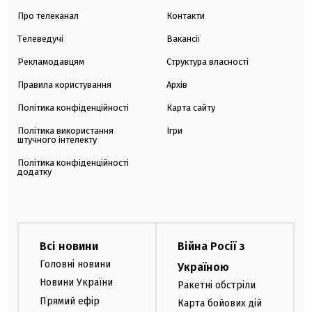
Про телеканал
Контакти
Телеведучі
Вакансії
Рекламодавцям
Структура власності
Правила користування
Архів
Політика конфіденційності
Карта сайту
Політика використання
Ігри
штучного інтелекту
Політика конфіденційності
додатку
Всі новини
Війна Росії з
Головні новини
Україною
Новини України
Ракетні обстріли
Прямий ефір
Карта бойових дій