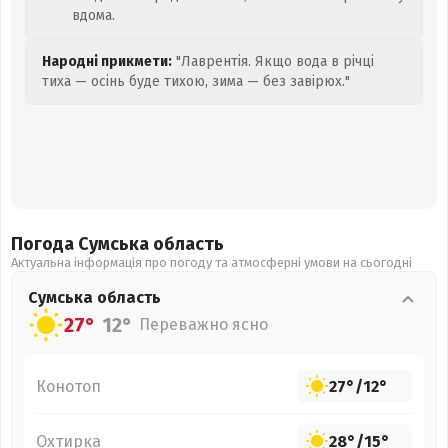
вдома.
Народні прикмети:
"Лаврентія. Якщо вода в річці
тиха — осінь буде тихою, зима — без завірюх."
Погода Сумська
область
Актуальна інформація про погоду та атмосферні умови на сьогодні
Сумська
область
27°
12°
Переважно ясно
Конотоп
27°
/
12°
Охтирка
28°
/
15°