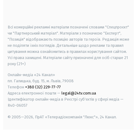
android
apple
smart tv
samsung smart tv
Всі комерційні рекламні матеріали позначені словами "Спецпроєкт"
чи "Партнерський матеріал". Матеріали з позначкою "Експерт",
"Позиція" відображають позицію авторів та героїв. Редакція може
не поділяти їхніх поглядів. Детальніше щодо реклами та правил
цитування можна ознайомитись в правилах користування сайтом.
Усі права захищені.
Матеріали сайту призначені для осіб старше
21
року (21+)
Онлайн-медіа «24 Канал»
пл. Галицька, буд. 15, м. Львів, 79008
Телефон
+380 (32) 229-77-77
Адреса електронної пошти —
legal@24tv.com.ua
Ідентифікатор онлайн-медіа в Реєстрі суб'єктів у сфері медіа —
R40-06057
© 2005—2026,
ПрАТ «Телерадіокомпанія "Люкс"», 24 Канал.