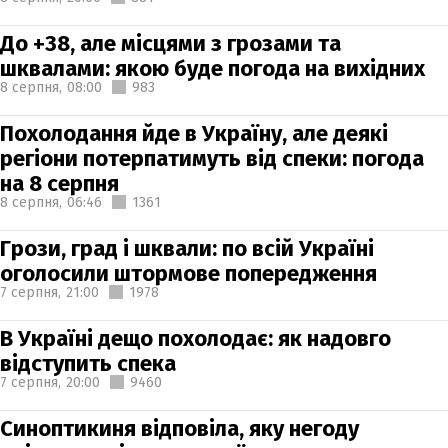
До +38, але місцями з грозами та
шквалами: якою буде погода на вихідних
8 серпня,
08:00
983
Похолодання йде в Україну, але деякі
регіони потерпатимуть від спеки: погода
на 8 серпня
8 серпня,
06:46
1361
Грози, град і шквали: по всій Україні
оголосили штормове попередження
7 серпня,
21:00
1978
В Україні дещо похолодає: як надовго
відступить спека
7 серпня,
20:00
9460
Синоптикиня відповіла, яку негоду