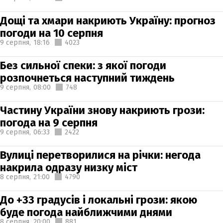
Дощі та хмари накриють Україну: прогноз
погоди на 10 серпня
9 серпня,
18:16
4023
Без сильної спеки: з якої погоди
розпочнеться наступний тиждень
9 серпня,
08:00
748
Частину України знову накриють грози:
погода на 9 серпня
9 серпня,
06:33
2422
Вулиці перетворилися на річки: негода
накрила одразу низку міст
8 серпня,
21:00
4790
До +33 градусів і локальні грози: якою
буде погода найближчими днями
8 серпня,
20:00
881