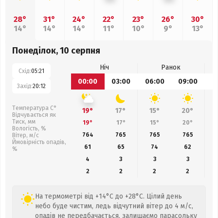
28°
31°
24°
22°
23°
26°
30°
14°
14°
14°
11°
10°
9°
13°
Понеділок, 10 серпня
Ніч
Ранок
Схід:
05:21
00:00
03:00
06:00
09:00
1
Захід:
20:12
Температура С°
19°
17°
15°
20°
Відчувається як
Тиск, мм
19°
17°
15°
20°
Вологість, %
764
765
765
765
Вітер, м/с
Ймовірність опадів,
61
65
74
62
%
4
3
3
3
2
2
2
2
На термометрі від +14°C до +28°C. Цілий день
небо буде чистим, ледь відчутний вітер до 4 м/с,
опадів не передбачається, залишаємо парасольку