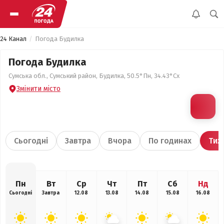
24 Канал
Погода Будилка
Погода Будилка
Сумська обл., Сумський район, Будилка, 50.5°Пн, 34.43°Сх
Змінити місто
Сьогодні
Завтра
Вчора
По годинах
Тиж
Пн
Вт
Ср
Чт
Пт
Сб
Нд
Сьогодні
Завтра
12.08
13.08
14.08
15.08
16.08