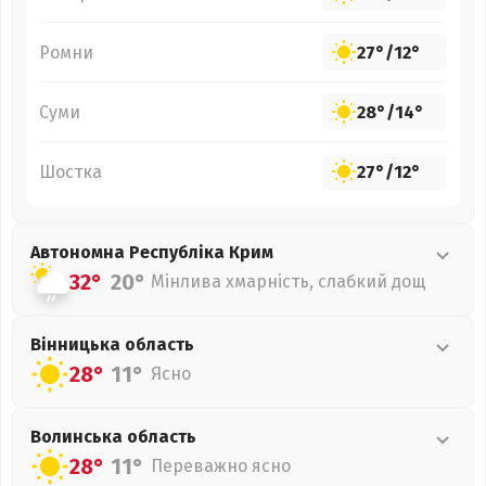
Ромни
27°
/
12°
Суми
28°
/
14°
Шостка
27°
/
12°
Автономна Республіка Крим
32°
20°
Мінлива хмарність, слабкий дощ
Вінницька
область
28°
11°
Ясно
Волинська
область
28°
11°
Переважно ясно