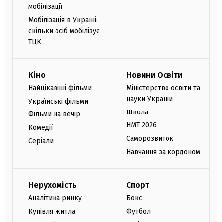
мобілізації
Мобілізація в Україні:
скільки осіб мобілізує
ТЦК
Кіно
Новини Освіти
Найцікавіші фільми
Міністерство освіти та
науки України
Українські фільми
Школа
Фільми на вечір
НМТ 2026
Комедії
Саморозвиток
Серіали
Навчання за кордоном
Нерухомість
Спорт
Аналітика ринку
Бокс
Купівля житла
Футбол