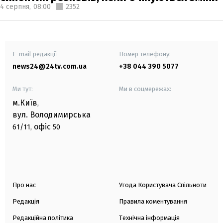
4 серпня,
08:00
2352
E-mail редакції
Номер телефону:
news24@24tv.com.ua
+38 044 390 5077
Ми тут:
Ми в соцмережах:
м.Київ
,
вул. Володимирська
офіс
61/11,
50
Про нас
Угода Користувача Спільноти
Редакція
Правила коментування
Редакційна політика
Технічна інформація