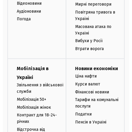
Відеоновини
Мирні переговори
Аудіоновини
Повітряна тривога в
Україні
Погода
Масована атака по
Україні
Вибухи у Росії
Втрати ворога
Мобілізація в
Новини економіки
Ціна нафти
Україні
Курси валют
Звільнення з військової
служби
Фінансові новини
Мобілізація 50+
Тарифи на комунальні
послуги
Мобілізація жінок
Податки
Контракт для 18-24-
річних
Пенсія в Україні
Відстрочка від