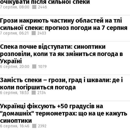
очікувати після сильної спеки
7 серпня,
08:00
2446
Грози накриють частину областей на тлі
сильної спеки: прогноз погоди на 7 серпня
7 серпня,
06:21
2403
Спека почне відступати: синоптики
розповіли, коли та як зміниться погода в
Україні
6 серпня,
20:00
1079
Замість спеки – грози, град і шквали: де і
коли погіршиться погода
6 серпня,
18:53
2134
Українці фіксують +50 градусів на
"домашніх" термометрах: що на це кажуть
синоптики
6 серпня,
16:46
2392