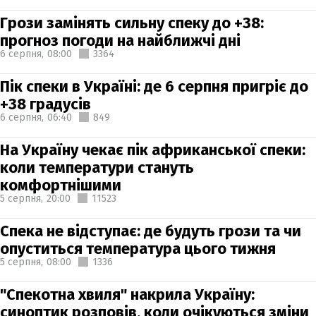
Грози замінять сильну спеку до +38:
прогноз погоди на найближчі дні
6 серпня,
08:00
3364
Пік спеки в Україні: де 6 серпня пригріє до
+38 градусів
6 серпня,
06:40
849
На Україну чекає пік африканської спеки:
коли температури стануть
комфортнішими
5 серпня,
20:00
11523
Спека не відступає: де будуть грози та чи
опуститься температура цього тижня
5 серпня,
08:00
1336
"Спекотна хвиля" накрила Україну:
синоптик розповів, коли очікуються зміни