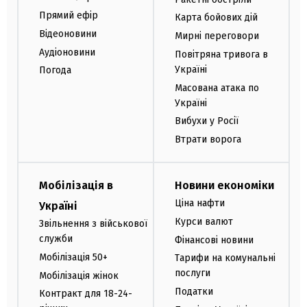
Прямий ефір
Карта бойових дій
Відеоновини
Мирні переговори
Аудіоновини
Повітряна тривога в
Україні
Погода
Масована атака по
Україні
Вибухи у Росії
Втрати ворога
Мобілізація в
Новини економіки
Ціна нафти
Україні
Курси валют
Звільнення з військової
служби
Фінансові новини
Мобілізація 50+
Тарифи на комунальні
послуги
Мобілізація жінок
Податки
Контракт для 18-24-