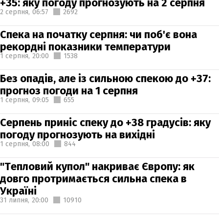
+35: яку погоду прогнозують на 2 серпня
2 серпня,
06:57
2692
Спека на початку серпня: чи поб'є вона
рекордні показники температури
1 серпня,
20:00
1538
Без опадів, але із сильною спекою до +37:
прогноз погоди на 1 серпня
1 серпня,
09:05
655
Серпень приніс спеку до +38 градусів: яку
погоду прогнозують на вихідні
1 серпня,
08:00
844
"Тепловий купол" накриває Європу: як
довго протримається сильна спека в
Україні
31 липня,
20:00
10910