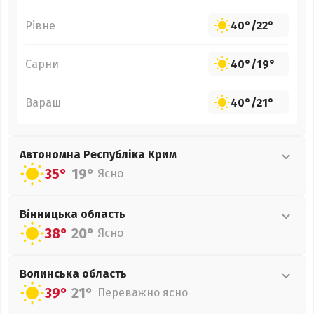
Рівне
40°
/
22°
Сарни
40°
/
19°
Вараш
40°
/
21°
Автономна Республіка Крим
35°
19°
Ясно
Вінницька
область
38°
20°
Ясно
Волинська
область
39°
21°
Переважно ясно