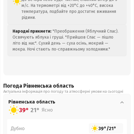
м/с. На термометрі від +20°C до +40°C, висока
температура, подбайте про достатнє вживання
рідини.
Народні прикмети:
"Преображення (Яблучний Спас).
Освячують яблука і груші. "Прийшов Спас — пішло
літо від нас". Сухий день — суха осінь, мокрий —
мокра. Ночі стають по-справжньому холодними."
Погода Рівненська
область
Актуальна інформація про погоду та атмосферні умови на сьогодні
Рівненська
область
39°
21°
Ясно
Дубно
39°
/
21°