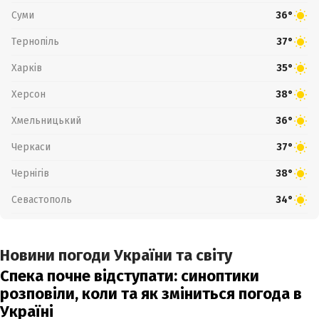
Суми
36°
Тернопіль
37°
Харків
35°
Херсон
38°
Хмельницький
36°
Черкаси
37°
Чернігів
38°
Севастополь
34°
Новини погоди України та світу
Спека почне відступати: синоптики
розповіли, коли та як зміниться погода в
Україні