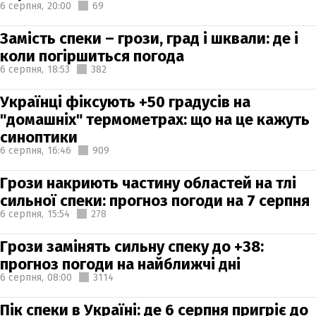
6 серпня,
20:00
69
Замість спеки – грози, град і шквали: де і
коли погіршиться погода
6 серпня,
18:53
382
Українці фіксують +50 градусів на
"домашніх" термометрах: що на це кажуть
синоптики
6 серпня,
16:46
909
Грози накриють частину областей на тлі
сильної спеки: прогноз погоди на 7 серпня
6 серпня,
15:54
278
Грози замінять сильну спеку до +38:
прогноз погоди на найближчі дні
6 серпня,
08:00
3114
Пік спеки в Україні: де 6 серпня пригріє до