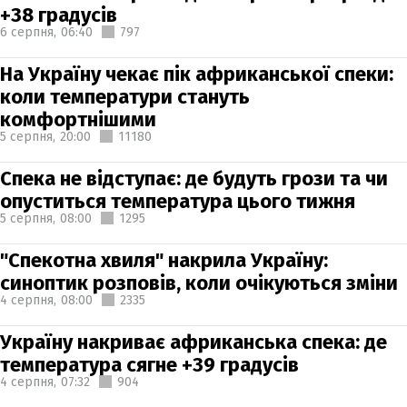
+38 градусів
6 серпня,
06:40
797
На Україну чекає пік африканської спеки:
коли температури стануть
комфортнішими
5 серпня,
20:00
11180
Спека не відступає: де будуть грози та чи
опуститься температура цього тижня
5 серпня,
08:00
1295
"Спекотна хвиля" накрила Україну:
синоптик розповів, коли очікуються зміни
4 серпня,
08:00
2335
Україну накриває африканська спека: де
температура сягне +39 градусів
4 серпня,
07:32
904