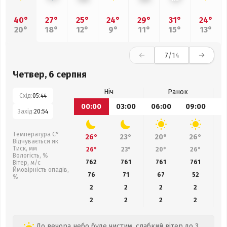
40°
27°
25°
24°
29°
31°
24°
20°
18°
12°
9°
11°
15°
13°
7
/14
Четвер, 6 серпня
Ніч
Ранок
Схід:
05:44
00:00
03:00
06:00
09:00
1
Захід:
20:54
Температура С°
26°
23°
20°
26°
Відчувається як
Тиск, мм
26°
23°
20°
26°
Вологість, %
762
761
761
761
Вітер, м/с
Ймовірність опадів,
76
71
67
52
%
2
2
2
2
2
2
2
2
До вечора небо буде чистим, слабкий вітер до 3