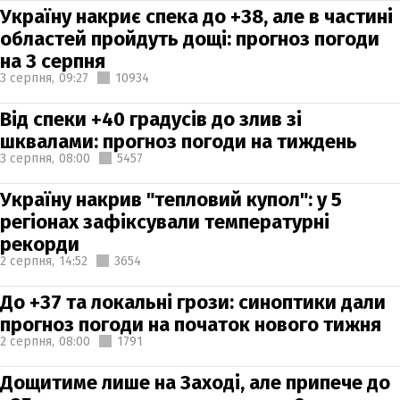
Україну накриє спека до +38, але в частині
областей пройдуть дощі: прогноз погоди
на 3 серпня
3 серпня,
09:27
10934
Від спеки +40 градусів до злив зі
шквалами: прогноз погоди на тиждень
3 серпня,
08:00
5457
Україну накрив "тепловий купол": у 5
регіонах зафіксували температурні
рекорди
2 серпня,
14:52
3654
До +37 та локальні грози: синоптики дали
прогноз погоди на початок нового тижня
2 серпня,
08:00
1791
Дощитиме лише на Заході, але припече до