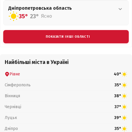
Дніпропетровська
область
35°
23°
Ясно
ПОКАЗАТИ ІНШІ ОБЛАСТІ
Найбільші міста в Україні
Рівне
40°
Сімферополь
35°
Вінниця
38°
Чернівці
37°
Луцьк
39°
Дніпро
35°