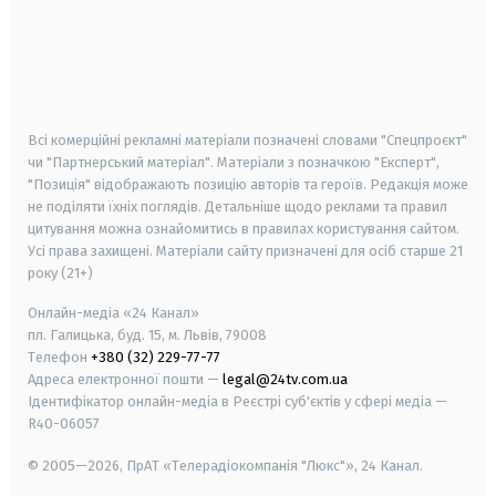
android
apple
smart tv
samsung smart tv
Всі комерційні рекламні матеріали позначені словами "Спецпроєкт"
чи "Партнерський матеріал". Матеріали з позначкою "Експерт",
"Позиція" відображають позицію авторів та героїв. Редакція може
не поділяти їхніх поглядів. Детальніше щодо реклами та правил
цитування можна ознайомитись в правилах користування сайтом.
Усі права захищені.
Матеріали сайту призначені для осіб старше
21
року (21+)
Онлайн-медіа «24 Канал»
пл. Галицька, буд. 15, м. Львів, 79008
Телефон
+380 (32) 229-77-77
Адреса електронної пошти —
legal@24tv.com.ua
Ідентифікатор онлайн-медіа в Реєстрі суб'єктів у сфері медіа —
R40-06057
© 2005—2026,
ПрАТ «Телерадіокомпанія "Люкс"», 24 Канал.