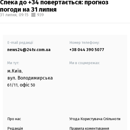
Спека до +34 повертається: прогноз
погоди на 31 липня
31 липня,
09:15
939
E-mail редакції
Номер телефону:
news24@24tv.com.ua
+38 044 390 5077
Ми тут:
Ми в соцмережах:
м.Київ
,
вул. Володимирська
офіс
61/11,
50
Про нас
Угода Користувача Спільноти
Редакція
Правила коментування