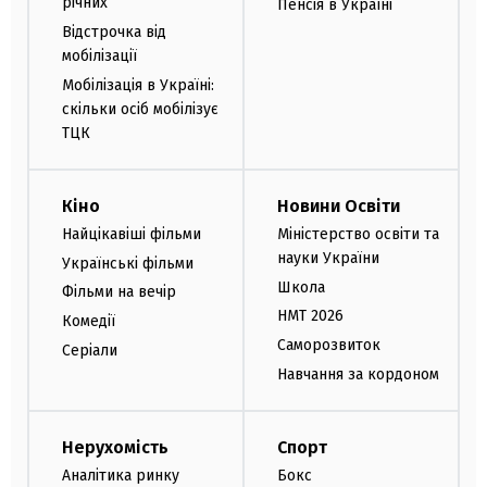
річних
Пенсія в Україні
Відстрочка від
мобілізації
Мобілізація в Україні:
скільки осіб мобілізує
ТЦК
Кіно
Новини Освіти
Найцікавіші фільми
Міністерство освіти та
науки України
Українські фільми
Школа
Фільми на вечір
НМТ 2026
Комедії
Саморозвиток
Серіали
Навчання за кордоном
Нерухомість
Спорт
Аналітика ринку
Бокс