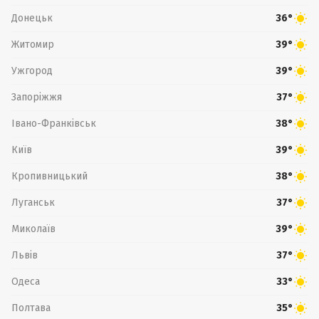
Донецьк
36°
Житомир
39°
Ужгород
39°
Запоріжжя
37°
Івано-Франківськ
38°
Київ
39°
Кропивницький
38°
Луганськ
37°
Миколаїв
39°
Львів
37°
Одеса
33°
Полтава
35°