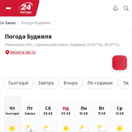
24 Канал
Погода Будимля
Погода Будимля
Рівненська обл., Сарненський район, Будимля, 51.66°Пн, 26.97°Сх
Змінити місто
Сьогодні
Завтра
Вчора
По годинах
Тиж
Чт
Пт
Сб
Нд
Пн
Вт
Ср
Сьогодні
Завтра
08.08
09.08
10.08
11.08
12.08