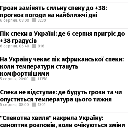
Грози замінять сильну спеку до +38:
прогноз погоди на найближчі дні
6 серпня,
08:00
3230
Пік спеки в Україні: де 6 серпня пригріє до
+38 градусів
6 серпня,
06:40
816
На Україну чекає пік африканської спеки:
коли температури стануть
комфортнішими
5 серпня,
20:00
11358
Спека не відступає: де будуть грози та чи
опуститься температура цього тижня
5 серпня,
08:00
1301
"Спекотна хвиля" накрила Україну:
синоптик розповів, коли очікуються зміни