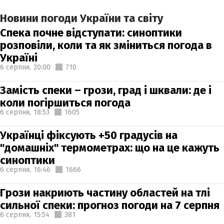
Новини погоди України та світу
Спека почне відступати: синоптики
розповіли, коли та як зміниться погода в
Україні
6 серпня,
20:00
710
Замість спеки – грози, град і шквали: де і
коли погіршиться погода
6 серпня,
18:53
1605
Українці фіксують +50 градусів на
"домашніх" термометрах: що на це кажуть
синоптики
6 серпня,
16:46
1666
Грози накриють частину областей на тлі
сильної спеки: прогноз погоди на 7 серпня
6 серпня,
15:54
381