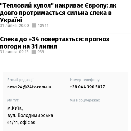
"Тепловий купол" накриває Європу: як
довго протримається сильна спека в
Україні
31 липня,
20:00
10911
Спека до +34 повертається: прогноз
погоди на 31 липня
31 липня,
09:15
939
E-mail редакції
Номер телефону:
news24@24tv.com.ua
+38 044 390 5077
Ми тут:
Ми в соцмережах:
м.Київ
,
вул. Володимирська
офіс
61/11,
50