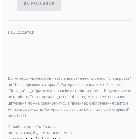
ДО РОЗСИЛОК
Наші додатки:
android
apple
smart tv
samsung smart tv
Всі комерційні рекламні матеріали позначені словами "Спецпроєкт"
чи "Партнерський матеріал". Матеріали з позначкою "Експерт",
"Позиція" відображають позицію авторів та героїв. Редакція може
не поділяти їхніх поглядів. Детальніше щодо реклами та правил
цитування можна ознайомитись в правилах користування сайтом.
Усі права захищені.
Матеріали сайту призначені для осіб старше
21
року (21+)
Онлайн-медіа «24 Канал»
пл. Галицька, буд. 15, м. Львів, 79008