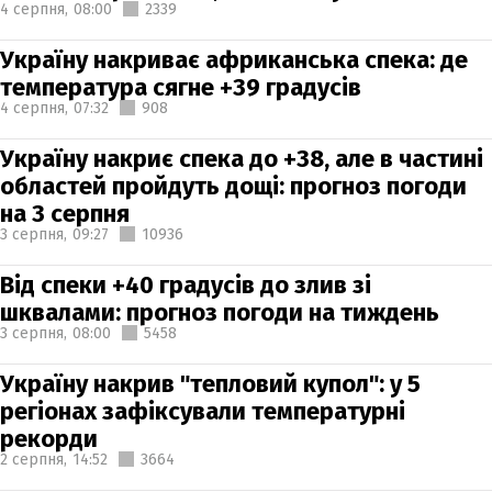
4 серпня,
08:00
2339
Україну накриває африканська спека: де
температура сягне +39 градусів
4 серпня,
07:32
908
Україну накриє спека до +38, але в частині
областей пройдуть дощі: прогноз погоди
на 3 серпня
3 серпня,
09:27
10936
Від спеки +40 градусів до злив зі
шквалами: прогноз погоди на тиждень
3 серпня,
08:00
5458
Україну накрив "тепловий купол": у 5
регіонах зафіксували температурні
рекорди
2 серпня,
14:52
3664