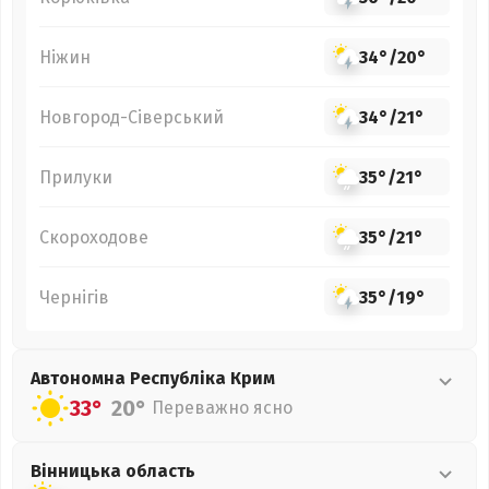
Ніжин
34°
/
20°
Новгород-Сіверський
34°
/
21°
Прилуки
35°
/
21°
Скороходове
35°
/
21°
Чернігів
35°
/
19°
Автономна Республіка Крим
33°
20°
Переважно ясно
Вінницька
область