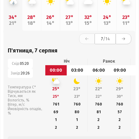
34°
28°
26°
27°
32°
24°
23°
21°
18°
14°
13°
15°
13°
11°
7
/14
П'ятниця, 7 серпня
Ніч
Ранок
Схід:
05:20
00:00
03:00
06:00
09:00
1
Захід:
20:26
Температура С°
25°
23°
22°
29°
Відчувається як
Тиск, мм
25°
23°
22°
30°
Вологість, %
761
760
760
760
Вітер, м/с
Ймовірність опадів,
69
80
81
57
%
1
1
2
2
2
2
2
2