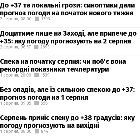
До +37 та локальні грози: синоптики дали
прогноз погоди на початок нового тижня
2 серпня,
08:00
1793
Дощитиме лише на Заході, але припече до
+35: яку погоду прогнозують на 2 серпня
2 серпня,
06:57
2693
Спека на початку серпня: чи поб'є вона
рекордні показники температури
1 серпня,
20:00
1539
Без опадів, але із сильною спекою до +37:
прогноз погоди на 1 серпня
1 серпня,
09:05
656
Серпень приніс спеку до +38 градусів: яку
погоду прогнозують на вихідні
1 серпня,
08:00
844