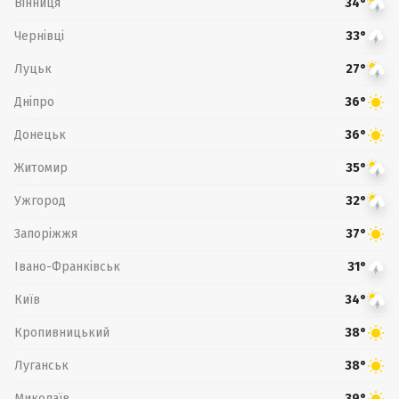
Вінниця
34°
Чернівці
33°
Луцьк
27°
Дніпро
36°
Донецьк
36°
Житомир
35°
Ужгород
32°
Запоріжжя
37°
Івано-Франківськ
31°
Київ
34°
Кропивницький
38°
Луганськ
38°
Миколаїв
39°