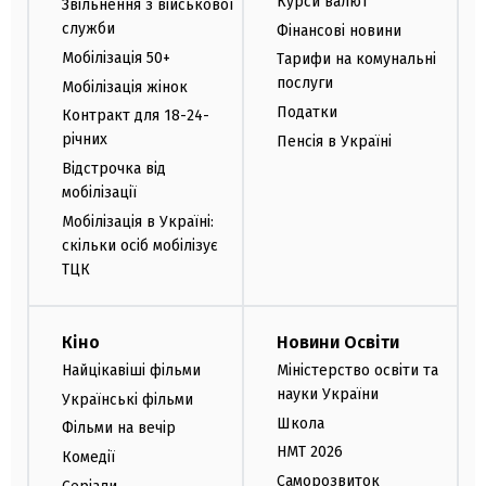
Курси валют
Звільнення з військової
служби
Фінансові новини
Мобілізація 50+
Тарифи на комунальні
послуги
Мобілізація жінок
Податки
Контракт для 18-24-
річних
Пенсія в Україні
Відстрочка від
мобілізації
Мобілізація в Україні:
скільки осіб мобілізує
ТЦК
Кіно
Новини Освіти
Найцікавіші фільми
Міністерство освіти та
науки України
Українські фільми
Школа
Фільми на вечір
НМТ 2026
Комедії
Саморозвиток