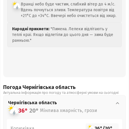
Вранці небо буде чистим, слабкий вітер до 4 м/с.
Вдень почнуться зливи. Температура повітря від
+21°C до +34°C. Ввечері небо очистеться від хмар.
Народні прикмети:
"Пимена. Лелеки відлітають у
теплі краї. Якщо відлетіли до цього дня — зима буде
ранньою."
Погода Чернігівська
область
Актуальна інформація про погоду та атмосферні умови на сьогодні
Чернігівська
область
36°
20°
Мінлива хмарність, грози
Корюківка
36°
/
20°