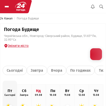
24 Канал
Погода Будище
Погода Будище
Чернігівська обл., Новгород-Сіверський район, Будище, 51.65°Пн,
32.95°Сх
Змінити місто
Сьогодні
Завтра
Вчора
По годинах
Тиж
Пт
Сб
Нд
Пн
Вт
Ср
Чт
Сьогодні
Завтра
09.08
10.08
11.08
12.08
13.08