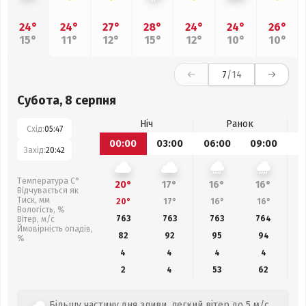
24°
24°
27°
28°
24°
24°
26°
15°
11°
12°
15°
12°
10°
10°
7
/14
Субота, 8 серпня
Ніч
Ранок
Схід:
05:47
00:00
03:00
06:00
09:00
1
Захід:
20:42
Температура С°
20°
17°
16°
16°
Відчувається як
Тиск, мм
20°
17°
16°
16°
Вологість, %
763
763
763
764
Вітер, м/с
Ймовірність опадів,
82
92
95
94
%
4
4
4
4
2
4
53
62
Більшу частину дня зливи, легкий вітер до 5 м/с.