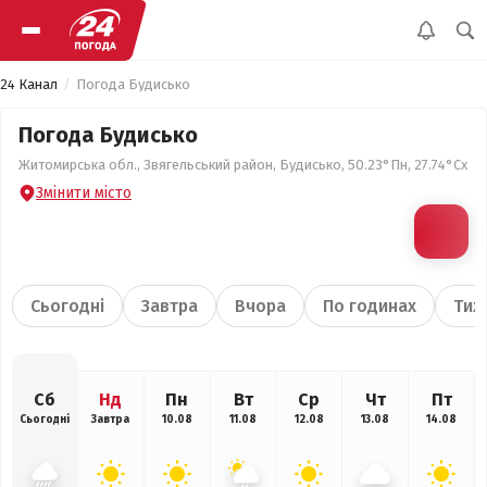
24 Канал
Погода Будисько
Погода Будисько
Житомирська обл., Звягельський район, Будисько, 50.23°Пн, 27.74°Сх
Змінити місто
Сьогодні
Завтра
Вчора
По годинах
Тиж
Сб
Нд
Пн
Вт
Ср
Чт
Пт
Сьогодні
Завтра
10.08
11.08
12.08
13.08
14.08