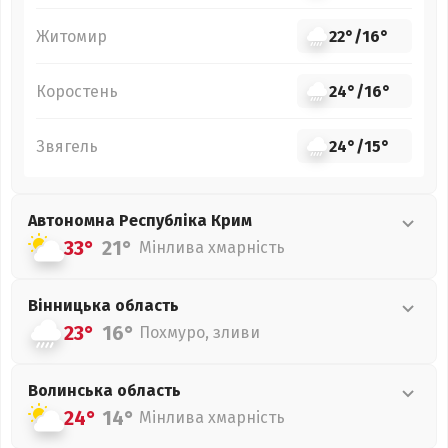
Житомир
22°
/
16°
Коростень
24°
/
16°
Звягель
24°
/
15°
Автономна Республіка Крим
33°
21°
Мінлива хмарність
Вінницька
область
23°
16°
Похмуро, зливи
Волинська
область
24°
14°
Мінлива хмарність