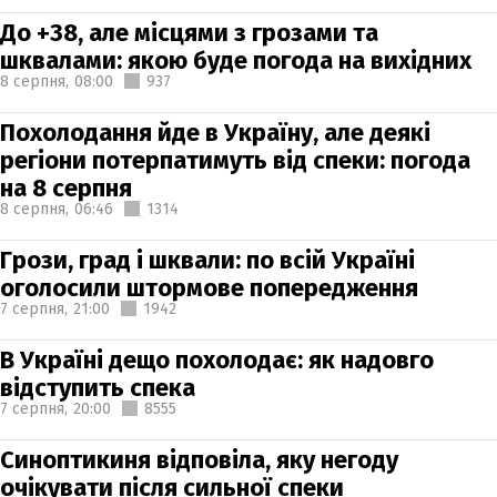
До +38, але місцями з грозами та
шквалами: якою буде погода на вихідних
8 серпня,
08:00
937
Похолодання йде в Україну, але деякі
регіони потерпатимуть від спеки: погода
на 8 серпня
8 серпня,
06:46
1314
Грози, град і шквали: по всій Україні
оголосили штормове попередження
7 серпня,
21:00
1942
В Україні дещо похолодає: як надовго
відступить спека
7 серпня,
20:00
8555
Синоптикиня відповіла, яку негоду
очікувати після сильної спеки