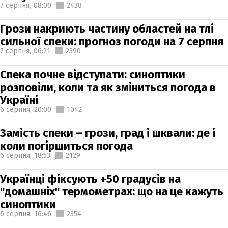
7 серпня,
08:00
2438
Грози накриють частину областей на тлі
сильної спеки: прогноз погоди на 7 серпня
7 серпня,
06:21
2390
Спека почне відступати: синоптики
розповіли, коли та як зміниться погода в
Україні
6 серпня,
20:00
1042
Замість спеки – грози, град і шквали: де і
коли погіршиться погода
6 серпня,
18:53
2129
Українці фіксують +50 градусів на
"домашніх" термометрах: що на це кажуть
синоптики
6 серпня,
16:46
2354