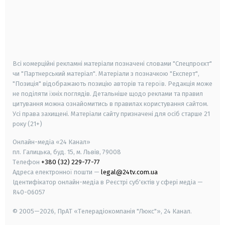
android
apple
smart tv
samsung smart tv
Всі комерційні рекламні матеріали позначені словами "Спецпроєкт"
чи "Партнерський матеріал". Матеріали з позначкою "Експерт",
"Позиція" відображають позицію авторів та героїв. Редакція може
не поділяти їхніх поглядів. Детальніше щодо реклами та правил
цитування можна ознайомитись в правилах користування сайтом.
Усі права захищені.
Матеріали сайту призначені для осіб старше
21
року (21+)
Онлайн-медіа «24 Канал»
пл. Галицька, буд. 15, м. Львів, 79008
Телефон
+380 (32) 229-77-77
Адреса електронної пошти —
legal@24tv.com.ua
Ідентифікатор онлайн-медіа в Реєстрі суб'єктів у сфері медіа —
R40-06057
© 2005—2026,
ПрАТ «Телерадіокомпанія "Люкс"», 24 Канал.