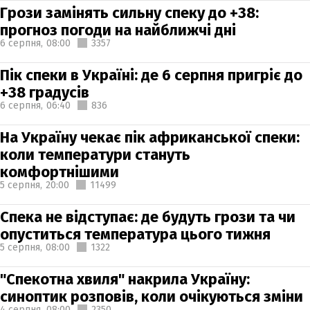
Грози замінять сильну спеку до +38:
прогноз погоди на найближчі дні
6 серпня,
08:00
3357
Пік спеки в Україні: де 6 серпня пригріє до
+38 градусів
6 серпня,
06:40
836
На Україну чекає пік африканської спеки:
коли температури стануть
комфортнішими
5 серпня,
20:00
11499
Спека не відступає: де будуть грози та чи
опуститься температура цього тижня
5 серпня,
08:00
1322
"Спекотна хвиля" накрила Україну:
синоптик розповів, коли очікуються зміни
4 серпня,
08:00
2350