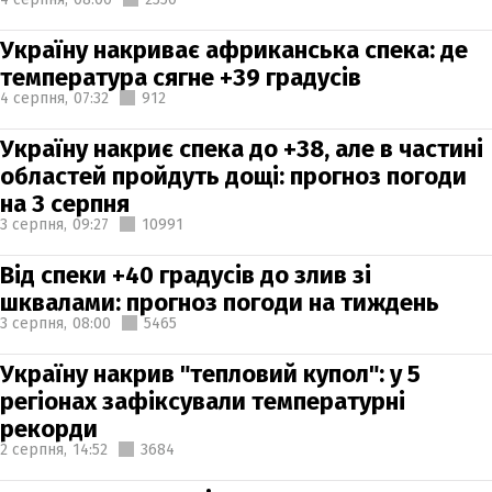
Україну накриває африканська спека: де
температура сягне +39 градусів
4 серпня,
07:32
912
Україну накриє спека до +38, але в частині
областей пройдуть дощі: прогноз погоди
на 3 серпня
3 серпня,
09:27
10991
Від спеки +40 градусів до злив зі
шквалами: прогноз погоди на тиждень
3 серпня,
08:00
5465
Україну накрив "тепловий купол": у 5
регіонах зафіксували температурні
рекорди
2 серпня,
14:52
3684