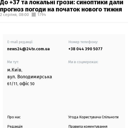
До +37 та локальні грози: синоптики дали
прогноз погоди на початок нового тижня
2 серпня,
08:00
1794
E-mail редакції
Номер телефону:
news24@24tv.com.ua
+38 044 390 5077
Ми тут:
Ми в соцмережах:
м.Київ
,
вул. Володимирська
офіс
61/11,
50
Про нас
Угода Користувача Спільноти
Редакція
Правила коментування