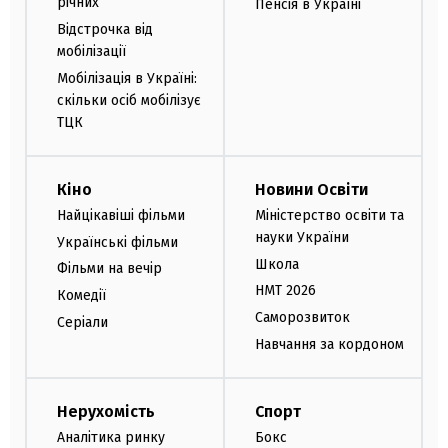
річних
Пенсія в Україні
Відстрочка від
мобілізації
Мобілізація в Україні:
скільки осіб мобілізує
ТЦК
Кіно
Новини Освіти
Найцікавіші фільми
Міністерство освіти та
науки України
Українські фільми
Школа
Фільми на вечір
НМТ 2026
Комедії
Саморозвиток
Серіали
Навчання за кордоном
Нерухомість
Спорт
Аналітика ринку
Бокс