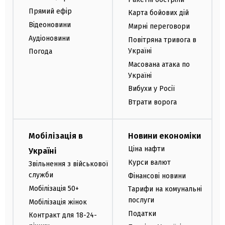
Прямий ефір
Карта бойових дій
Відеоновини
Мирні переговори
Аудіоновини
Повітряна тривога в
Україні
Погода
Масована атака по
Україні
Вибухи у Росії
Втрати ворога
Мобілізація в
Новини економіки
Ціна нафти
Україні
Курси валют
Звільнення з військової
служби
Фінансові новини
Мобілізація 50+
Тарифи на комунальні
послуги
Мобілізація жінок
Податки
Контракт для 18-24-