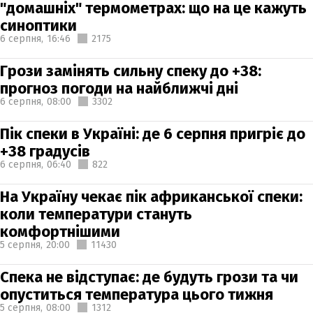
"домашніх" термометрах: що на це кажуть
синоптики
6 серпня,
16:46
2175
Грози замінять сильну спеку до +38:
прогноз погоди на найближчі дні
6 серпня,
08:00
3302
Пік спеки в Україні: де 6 серпня пригріє до
+38 градусів
6 серпня,
06:40
822
На Україну чекає пік африканської спеки:
коли температури стануть
комфортнішими
5 серпня,
20:00
11430
Спека не відступає: де будуть грози та чи
опуститься температура цього тижня
5 серпня,
08:00
1312