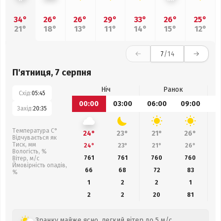
34°
26°
26°
29°
33°
26°
25°
21°
18°
13°
11°
14°
15°
12°
7
/14
П'ятниця, 7 серпня
Ніч
Ранок
Схід:
05:45
00:00
03:00
06:00
09:00
1
Захід:
20:35
Температура С°
24°
23°
21°
26°
Відчувається як
Тиск, мм
24°
23°
21°
26°
Вологість, %
761
761
760
760
Вітер, м/с
Ймовірність опадів,
66
68
72
83
%
1
2
2
1
2
2
20
81
Зранку майже ясно, легкий вітер до 5 м/с.