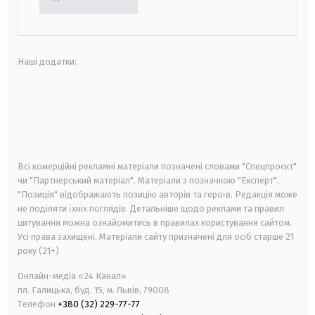
Наші додатки:
android
apple
smart tv
samsung smart tv
Всі комерційні рекламні матеріали позначені словами "Спецпроєкт"
чи "Партнерський матеріал". Матеріали з позначкою "Експерт",
"Позиція" відображають позицію авторів та героїв. Редакція може
не поділяти їхніх поглядів. Детальніше щодо реклами та правил
цитування можна ознайомитись в правилах користування сайтом.
Усі права захищені.
Матеріали сайту призначені для осіб старше
21
року (21+)
Онлайн-медіа «24 Канал»
пл. Галицька, буд. 15, м. Львів, 79008
Телефон
+380 (32) 229-77-77