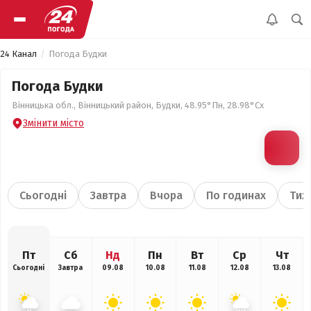
24 Канал
Погода Будки
Погода Будки
Вінницька обл., Вінницький район, Будки, 48.95°Пн, 28.98°Сх
Змінити місто
Сьогодні
Завтра
Вчора
По годинах
Тиж
Пт
Сб
Нд
Пн
Вт
Ср
Чт
Сьогодні
Завтра
09.08
10.08
11.08
12.08
13.08