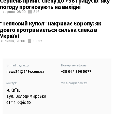
Серпень приніс спеку до +38 градусів: яку
погоду прогнозують на вихідні
1 серпня,
08:00
846
"Тепловий купол" накриває Європу: як
довго протримається сильна спека в
Україні
31 липня,
20:00
10915
E-mail редакції
Номер телефону:
news24@24tv.com.ua
+38 044 390 5077
Ми тут:
Ми в соцмережах:
м.Київ
,
вул. Володимирська
офіс
61/11,
50