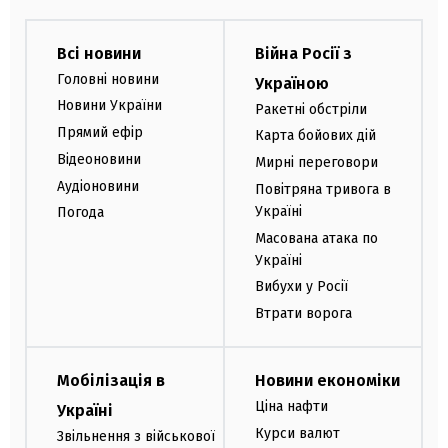
Всі новини
Війна Росії з
Головні новини
Україною
Новини України
Ракетні обстріли
Прямий ефір
Карта бойових дій
Відеоновини
Мирні переговори
Аудіоновини
Повітряна тривога в
Україні
Погода
Масована атака по
Україні
Вибухи у Росії
Втрати ворога
Мобілізація в
Новини економіки
Ціна нафти
Україні
Курси валют
Звільнення з військової