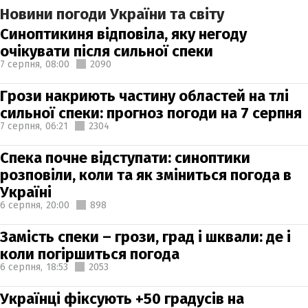
Новини погоди України та світу
Синоптикиня відповіла, яку негоду
очікувати після сильної спеки
7 серпня,
08:00
2090
Грози накриють частину областей на тлі
сильної спеки: прогноз погоди на 7 серпня
7 серпня,
06:21
2304
Спека почне відступати: синоптики
розповіли, коли та як зміниться погода в
Україні
6 серпня,
20:00
898
Замість спеки – грози, град і шквали: де і
коли погіршиться погода
6 серпня,
18:53
2053
Українці фіксують +50 градусів на