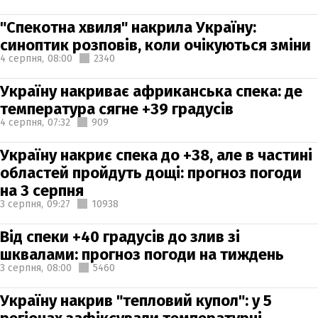
"Спекотна хвиля" накрила Україну:
синоптик розповів, коли очікуються зміни
4 серпня,
08:00
2340
Україну накриває африканська спека: де
температура сягне +39 градусів
4 серпня,
07:32
909
Україну накриє спека до +38, але в частині
областей пройдуть дощі: прогноз погоди
на 3 серпня
3 серпня,
09:27
10938
Від спеки +40 градусів до злив зі
шквалами: прогноз погоди на тиждень
3 серпня,
08:00
5460
Україну накрив "тепловий купол": у 5