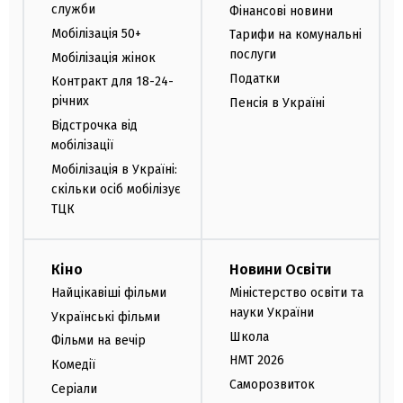
служби
Фінансові новини
Мобілізація 50+
Тарифи на комунальні
послуги
Мобілізація жінок
Податки
Контракт для 18-24-
річних
Пенсія в Україні
Відстрочка від
мобілізації
Мобілізація в Україні:
скільки осіб мобілізує
ТЦК
Кіно
Новини Освіти
Найцікавіші фільми
Міністерство освіти та
науки України
Українські фільми
Школа
Фільми на вечір
НМТ 2026
Комедії
Саморозвиток
Серіали