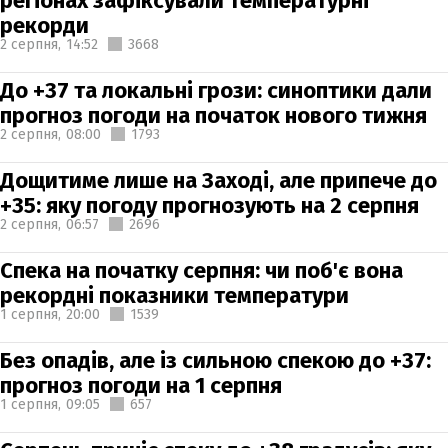
регіонах зафіксували температурні
рекорди
2 серпня,
14:52
3668
До +37 та локальні грози: синоптики дали
прогноз погоди на початок нового тижня
2 серпня,
08:00
1793
Дощитиме лише на Заході, але припече до
+35: яку погоду прогнозують на 2 серпня
2 серпня,
06:57
2696
Спека на початку серпня: чи поб'є вона
рекордні показники температури
1 серпня,
20:00
1539
Без опадів, але із сильною спекою до +37:
прогноз погоди на 1 серпня
1 серпня,
09:05
657