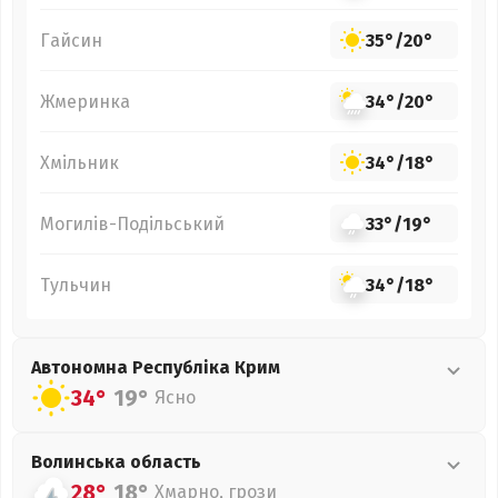
Гайсин
35°
/
20°
Жмеринка
34°
/
20°
Хмільник
34°
/
18°
Могилів-Подільський
33°
/
19°
Тульчин
34°
/
18°
Автономна Республіка Крим
34°
19°
Ясно
Волинська
область
28°
18°
Хмарно, грози