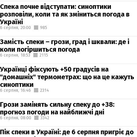
Спека почне відступати: синоптики
розповіли, коли та як зміниться погода в
Україні
6 серпня,
20:00
985
Замість спеки – грози, град і шквали: де і
коли погіршиться погода
6 серпня,
18:53
2115
Українці фіксують +50 градусів на
"домашніх" термометрах: що на це кажуть
синоптики
6 серпня,
16:46
2314
Грози замінять сильну спеку до +38:
прогноз погоди на найближчі дні
6 серпня,
08:00
3342
Пік спеки в Україні: де 6 серпня пригріє до