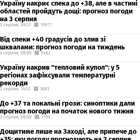
Україну накриє спека до +38, але в частині
областей пройдуть дощі: прогноз погоди
на 3 серпня
3 серпня,
09:27
10977
Від спеки +40 градусів до злив зі
шквалами: прогноз погоди на тиждень
3 серпня,
08:00
5462
Україну накрив "тепловий купол": у 5
регіонах зафіксували температурні
рекорди
2 серпня,
14:52
3681
До +37 та локальні грози: синоптики дали
прогноз погоди на початок нового тижня
2 серпня,
08:00
1793
Дощитиме лише на Заході, але припече до
+35: яку погоду прогнозують на 2 серпня