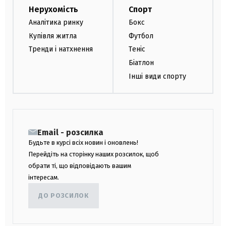
Нерухомість
Спорт
Аналітика ринку
Бокс
Купівля житла
Футбол
Тренди і натхнення
Теніс
Біатлон
Інші види спорту
Email - розсилка
Будьте в курсі всіх новин і оновлень!
Перейдіть на сторінку наших розсилок, щоб
обрати ті, що відповідають вашим
інтересам.
ДО РОЗСИЛОК