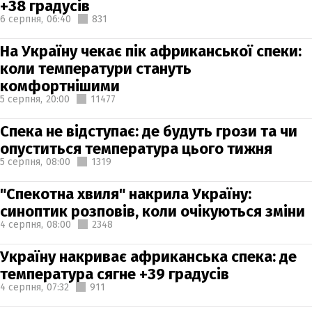
+38 градусів
6 серпня,
06:40
831
На Україну чекає пік африканської спеки:
коли температури стануть
комфортнішими
5 серпня,
20:00
11477
Спека не відступає: де будуть грози та чи
опуститься температура цього тижня
5 серпня,
08:00
1319
"Спекотна хвиля" накрила Україну:
синоптик розповів, коли очікуються зміни
4 серпня,
08:00
2348
Україну накриває африканська спека: де
температура сягне +39 градусів
4 серпня,
07:32
911