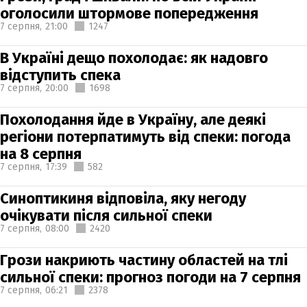
оголосили штормове попередження
7 серпня,
21:00
1247
В Україні дещо похолодає: як надовго
відступить спека
7 серпня,
20:00
1698
Похолодання йде в Україну, але деякі
регіони потерпатимуть від спеки: погода
на 8 серпня
7 серпня,
17:39
582
Синоптикиня відповіла, яку негоду
очікувати після сильної спеки
7 серпня,
08:00
2420
Грози накриють частину областей на тлі
сильної спеки: прогноз погоди на 7 серпня
7 серпня,
06:21
2378