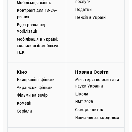
послуги
Мобілізація жінок
Податки
Контракт для 18-24-
річних
Пенсія в Україні
Відстрочка від
мобілізації
Мобілізація в Україні:
скільки осіб мобілізує
ТЦК
Кіно
Новини Освіти
Найцікавіші фільми
Міністерство освіти та
науки України
Українські фільми
Школа
Фільми на вечір
НМТ 2026
Комедії
Саморозвиток
Серіали
Навчання за кордоном