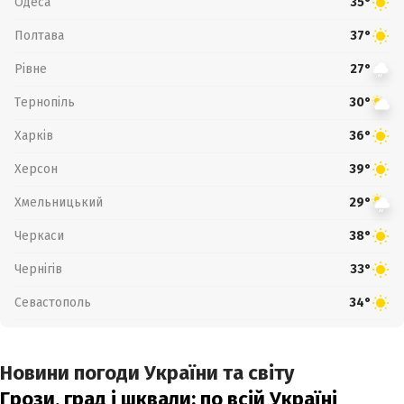
Одеса
35°
Полтава
37°
Рівне
27°
Тернопіль
30°
Харків
36°
Херсон
39°
Хмельницький
29°
Черкаси
38°
Чернігів
33°
Севастополь
34°
Новини погоди України та світу
Грози, град і шквали: по всій Україні