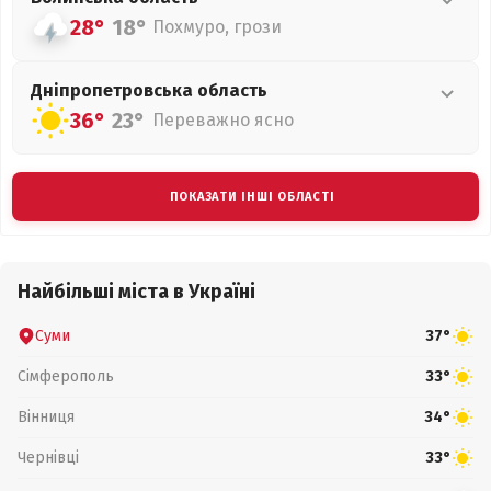
28°
18°
Похмуро, грози
Дніпропетровська
область
36°
23°
Переважно ясно
ПОКАЗАТИ ІНШІ ОБЛАСТІ
Найбільші міста в Україні
Суми
37°
Сімферополь
33°
Вінниця
34°
Чернівці
33°