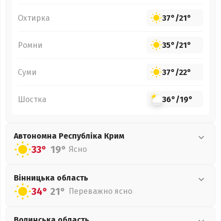
Охтирка
37°
/
21°
Ромни
35°
/
21°
Суми
37°
/
22°
Шостка
36°
/
19°
Автономна Республіка Крим
33°
19°
Ясно
Вінницька
область
34°
21°
Переважно ясно
Волинська
область