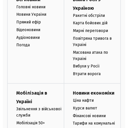
Головні новини
Україною
Новини України
Ракетні обстріли
Прямий ефір
Карта бойових дій
Відеоновини
Мирні переговори
Аудіоновини
Повітряна тривога в
Україні
Погода
Масована атака по
Україні
Вибухи у Росії
Втрати ворога
Мобілізація в
Новини економіки
Ціна нафти
Україні
Курси валют
Звільнення з військової
служби
Фінансові новини
Мобілізація 50+
Тарифи на комунальні