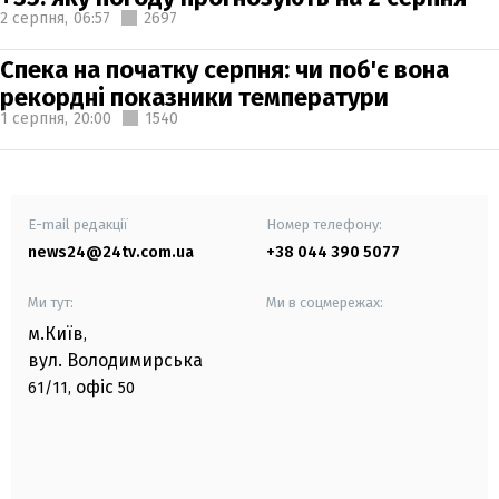
2 серпня,
06:57
2697
Спека на початку серпня: чи поб'є вона
рекордні показники температури
1 серпня,
20:00
1540
E-mail редакції
Номер телефону:
news24@24tv.com.ua
+38 044 390 5077
Ми тут:
Ми в соцмережах:
м.Київ
,
вул. Володимирська
офіс
61/11,
50