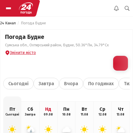
24 Канал
Погода Будне
Погода Будне
Сумська обл., Охтирський район, Будне, 50.36°Пн, 34.79°Сх
Змінити місто
Сьогодні
Завтра
Вчора
По годинах
Тиж
Пт
Сб
Нд
Пн
Вт
Ср
Чт
Сьогодні
Завтра
09.08
10.08
11.08
12.08
13.08