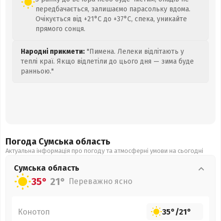
передбачається, залишаємо парасольку вдома.
Очікується від +21°C до +37°C, спека, уникайте
прямого сонця.
Народні прикмети:
"Пимена. Лелеки відлітають у
теплі краї. Якщо відлетіли до цього дня — зима буде
ранньою."
Погода Сумська
область
Актуальна інформація про погоду та атмосферні умови на сьогодні
Сумська
область
35°
21°
Переважно ясно
Конотоп
35°
/
21°