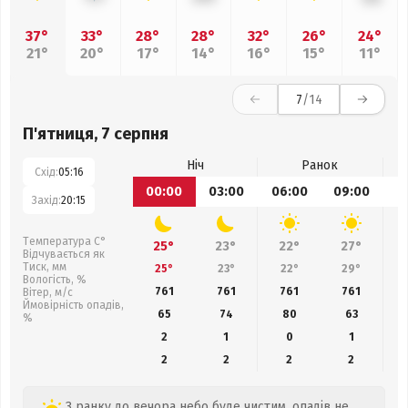
37°
33°
28°
28°
32°
26°
24°
21°
20°
17°
14°
16°
15°
11°
7
/14
П'ятниця, 7 серпня
Ніч
Ранок
Схід:
05:16
00:00
03:00
06:00
09:00
1
Захід:
20:15
Температура С°
25°
23°
22°
27°
Відчувається як
Тиск, мм
25°
23°
22°
29°
Вологість, %
761
761
761
761
Вітер, м/с
Ймовірність опадів,
65
74
80
63
%
2
1
0
1
2
2
2
2
З ранку до вечора небо буде чистим, опадів не