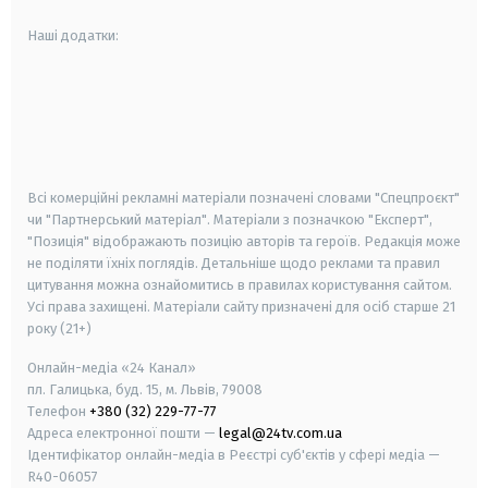
Наші додатки:
android
apple
smart tv
samsung smart tv
Всі комерційні рекламні матеріали позначені словами "Спецпроєкт"
чи "Партнерський матеріал". Матеріали з позначкою "Експерт",
"Позиція" відображають позицію авторів та героїв. Редакція може
не поділяти їхніх поглядів. Детальніше щодо реклами та правил
цитування можна ознайомитись в правилах користування сайтом.
Усі права захищені.
Матеріали сайту призначені для осіб старше
21
року (21+)
Онлайн-медіа «24 Канал»
пл. Галицька, буд. 15, м. Львів, 79008
Телефон
+380 (32) 229-77-77
Адреса електронної пошти —
legal@24tv.com.ua
Ідентифікатор онлайн-медіа в Реєстрі суб'єктів у сфері медіа —
R40-06057