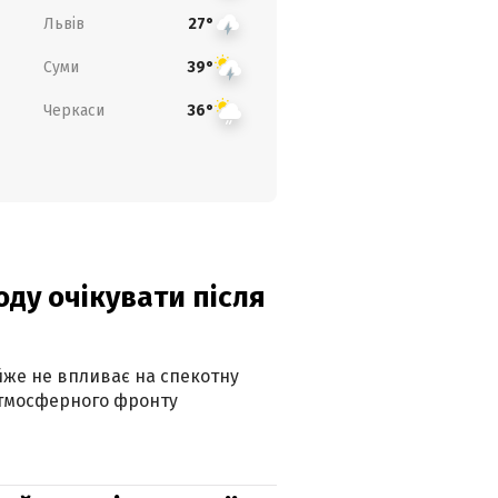
Львів
27°
Суми
39°
Черкаси
36°
оду очікувати після
айже не впливає на спекотну
атмосферного фронту