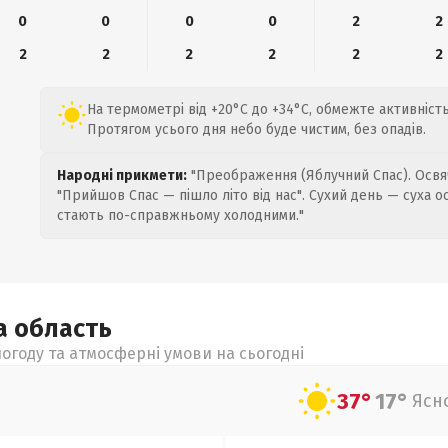
0
0
0
0
2
2
2
2
2
2
2
2
На термометрі від +20°C до +34°C, обмежте активність
Протягом усього дня небо буде чистим, без опадів.
Народні прикмети:
"Преображення (Яблучний Спас). Освяч
"Прийшов Спас — пішло літо від нас". Сухий день — суха о
стають по-справжньому холодними."
ка
область
огоду та атмосферні умови на сьогодні
37°
17°
Ясн