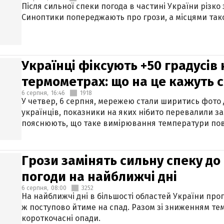
Після сильної спеки погода в частині України різко
Синоптики попереджають про грози, а місцями тако
Українці фіксують +50 градусів
термометрах: що на це кажуть 
6 серпня,
16:46
1918
У четвер, 6 серпня, мережею стали ширитись фото
українців, показники на яких нібито перевалили за
пояснюють, що таке вимірювання температури пов
Грози замінять сильну спеку до 
погоди на найближчі дні
6 серпня,
08:00
3252
На найближчі дні в більшості областей України про
ж поступово йтиме на спад. Разом зі зниженням те
короткочасні опади.