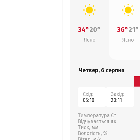
34°
20°
36°
21°
Ясно
Ясно
Четвер, 6 серпня
Схід:
Захід:
05:10
20:11
Температура С°
Відчувається як
Тиск, мм
Вологість, %
Вітер, м/с