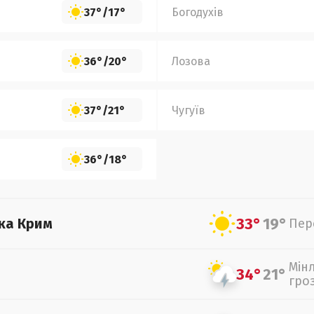
37°
/
17°
Богодухів
36°
/
20°
Лозова
37°
/
21°
Чугуїв
36°
/
18°
33°
19°
ка Крим
Пер
Мін
34°
21°
гро