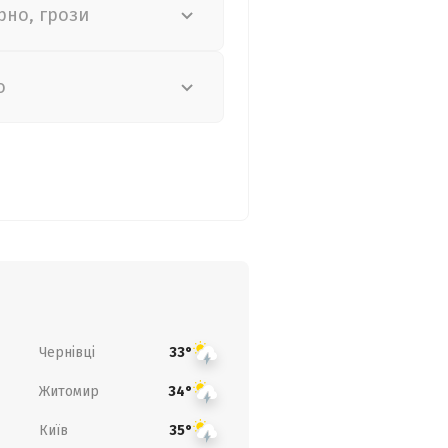
рно, грози
о
Чернівці
33°
Житомир
34°
Київ
35°