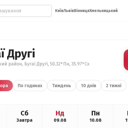
Київ
Львів
Вінниця
Хмельницький
ї Другі
ий район, Бугаї Другі, 50.32°Пн, 35.97°Сх
ора
По годинах
Тиждень
10 днів
2 тижні
Сб
Нд
Пн
Завтра
09.08
10.08
1