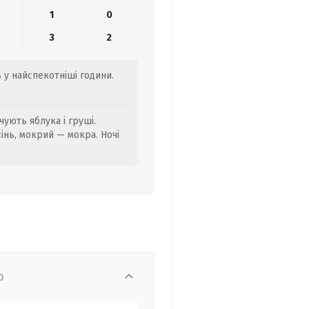
1
0
3
2
 у найспекотніші години.
ують яблука і груші.
сінь, мокрий — мокра. Ночі
о