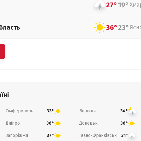
27°
19°
Хма
36°
23°
бласть
Ясн
їні
Сімферополь
Вінниця
33°
34°
Дніпро
Донецьк
36°
36°
Запоріжжя
Івано-Франківськ
37°
31°