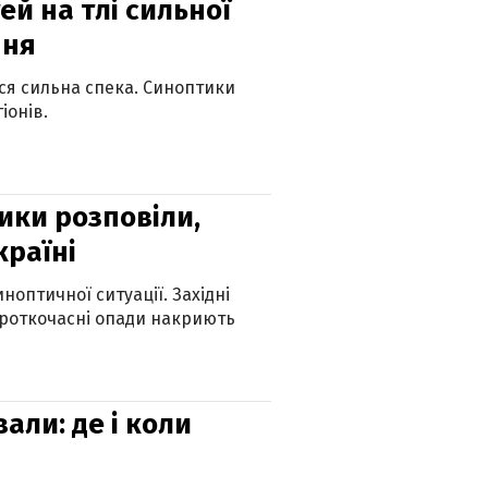
й на тлі сильної
пня
ься сильна спека. Синоптики
іонів.
ики розповіли,
країні
оптичної ситуації. Західні
ороткочасні опади накриють
вали: де і коли