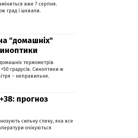
 зміниться вже 7 серпня.
ж град і шквали.
 на "домашніх"
синоптики
 домашніх термометрів
 +50 градусів. Синоптики ж
ітря – неправильне.
+38: прогноз
гнозують сильну спеку, яка все
мператури очікуються