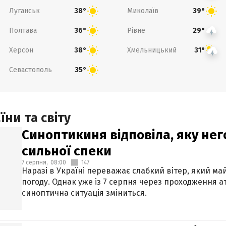
Луганськ
Миколаїв
38°
39°
Полтава
Рівне
36°
29°
Херсон
Хмельницький
38°
31°
Севастополь
35°
ни та світу
Синоптикиня відповіла, яку нег
сильної спеки
7 серпня,
08:00
147
Наразі в Україні переважає слабкий вітер, який м
погоду. Однак уже із 7 серпня через проходження 
синоптична ситуація зміниться.