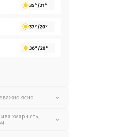
35°
/
21°
37°
/
20°
36°
/
20°
еважно ясно
лива хмарність,
зи