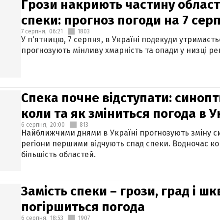
Грози накриють частину областе
спеки: прогноз погоди на 7 сер
7 серпня,
06:21
1803
У п'ятницю, 7 серпня, в Україні подекуди утримаєт
прогнозують мінливу хмарність та опади у низці рег
Спека почне відступати: синопт
коли та як зміниться погода в У
6 серпня,
20:00
813
Найближчими днями в Україні прогнозують зміну син
регіони першими відчують спад спеки. Водночас к
більшість областей.
Замість спеки – грози, град і шк
погіршиться погода
6 серпня,
18:53
1907