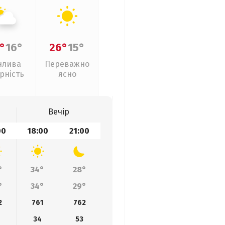
°
16°
26°
15°
нлива
Переважно
рність
ясно
Вечір
00
18:00
21:00
°
34°
28°
°
34°
29°
2
761
762
34
53