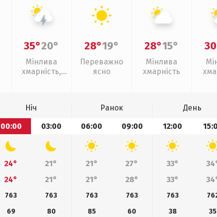
35°
20°
28°
19°
28°
15°
30
Мінлива
Переважно
Мінлива
Мі
хмарність,
ясно
хмарність
хма
грози
Ніч
Ранок
День
00:00
03:00
06:00
09:00
12:00
15:
24°
21°
21°
27°
33°
34
24°
21°
21°
28°
33°
34
763
763
763
763
763
76
69
80
85
60
38
35