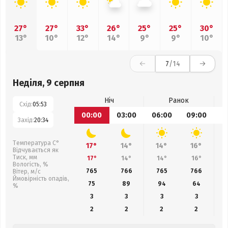
27°
27°
33°
26°
25°
25°
30°
13°
10°
12°
14°
9°
9°
10°
7
/14
Неділя, 9 серпня
Ніч
Ранок
Схід:
05:53
00:00
03:00
06:00
09:00
1
Захід:
20:34
Температура С°
17°
14°
14°
16°
Відчувається як
Тиск, мм
17°
14°
14°
16°
Вологість, %
765
766
765
766
Вітер, м/с
Ймовірність опадів,
75
89
94
64
%
3
3
3
3
2
2
2
2