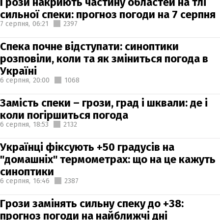
Грози накриють частину областей на тлі
сильної спеки: прогноз погоди на 7 серпня
7 серпня,
06:21
2397
Спека почне відступати: синоптики
розповіли, коли та як зміниться погода в
Україні
6 серпня,
20:00
1068
Замість спеки – грози, град і шквали: де і
коли погіршиться погода
6 серпня,
18:53
2132
Українці фіксують +50 градусів на
"домашніх" термометрах: що на це кажуть
синоптики
6 серпня,
16:46
2387
Грози замінять сильну спеку до +38:
прогноз погоди на найближчі дні