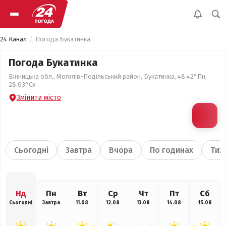
24 Канал
Погода Букатинка
Погода Букатинка
Вінницька обл., Могилів-Подільський район, Букатинка, 48.42°Пн,
28.03°Сх
Змінити місто
Сьогодні
Завтра
Вчора
По годинах
Тиж
Нд
Пн
Вт
Ср
Чт
Пт
Сб
Сьогодні
Завтра
11.08
12.08
13.08
14.08
15.08