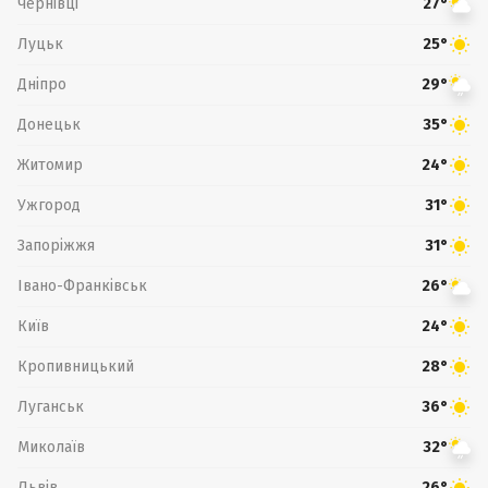
Чернівці
27°
Луцьк
25°
Дніпро
29°
Донецьк
35°
Житомир
24°
Ужгород
31°
Запоріжжя
31°
Івано-Франківськ
26°
Київ
24°
Кропивницький
28°
Луганськ
36°
Миколаїв
32°
Львів
26°