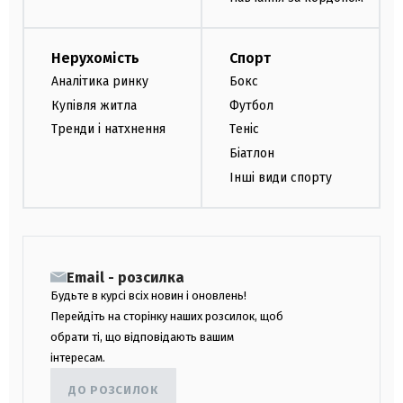
Нерухомість
Спорт
Аналітика ринку
Бокс
Купівля житла
Футбол
Тренди і натхнення
Теніс
Біатлон
Інші види спорту
Email - розсилка
Будьте в курсі всіх новин і оновлень!
Перейдіть на сторінку наших розсилок, щоб
обрати ті, що відповідають вашим
інтересам.
ДО РОЗСИЛОК