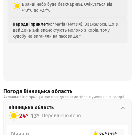
Вранці небо буде безхмарним. Очікується від
+13°C до +27°C.
Народні прикмети:
"Матія (Матвія). Вважалося, що в
цей день змії висмоктують молоко з корів, тому
худобу не виганяли на пасовище."
Погода Вінницька
область
Актуальна інформація про погоду та атмосферні умови на сьогодні
Вінницька
область
24°
13°
Переважно ясно
Вінниця
24°
/
13°