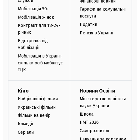
служби
Фінансові новини
Мобілізація 50+
Тарифи на комунальні
послуги
Мобілізація жінок
Податки
Контракт для 18-24-
річних
Пенсія в Україні
Відстрочка від
мобілізації
Мобілізація в Україні:
скільки осіб мобілізує
ТЦК
Кіно
Новини Освіти
Найцікавіші фільми
Міністерство освіти та
науки України
Українські фільми
Школа
Фільми на вечір
НМТ 2026
Комедії
Саморозвиток
Серіали
Навчання за кордоном