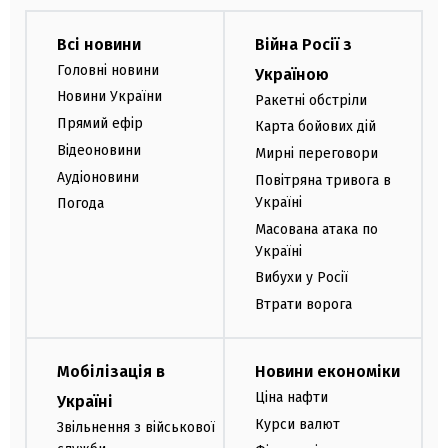
Всі новини
Війна Росії з
Головні новини
Україною
Новини України
Ракетні обстріли
Прямий ефір
Карта бойових дій
Відеоновини
Мирні переговори
Аудіоновини
Повітряна тривога в
Україні
Погода
Масована атака по
Україні
Вибухи у Росії
Втрати ворога
Мобілізація в
Новини економіки
Ціна нафти
Україні
Курси валют
Звільнення з військової