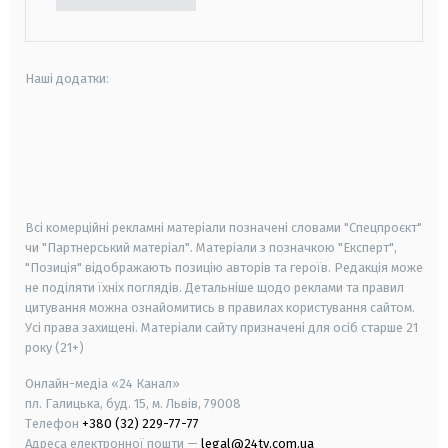
Наші додатки:
android
apple
smart tv
samsung smart tv
Всі комерційні рекламні матеріали позначені словами "Спецпроєкт"
чи "Партнерський матеріал". Матеріали з позначкою "Експерт",
"Позиція" відображають позицію авторів та героїв. Редакція може
не поділяти їхніх поглядів. Детальніше щодо реклами та правил
цитування можна ознайомитись в правилах користування сайтом.
Усі права захищені.
Матеріали сайту призначені для осіб старше
21
року (21+)
Онлайн-медіа «24 Канал»
пл. Галицька, буд. 15, м. Львів, 79008
Телефон
+380 (32) 229-77-77
Адреса електронної пошти —
legal@24tv.com.ua