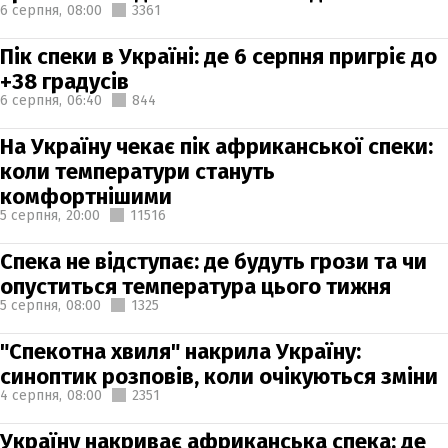
6 серпня,
08:00
3361
Пік спеки в Україні: де 6 серпня пригріє до
+38 градусів
6 серпня,
06:40
844
На Україну чекає пік африканської спеки:
коли температури стануть
комфортнішими
5 серпня,
20:00
11516
Спека не відступає: де будуть грози та чи
опуститься температура цього тижня
5 серпня,
08:00
1325
"Спекотна хвиля" накрила Україну:
синоптик розповів, коли очікуються зміни
4 серпня,
08:00
2351
Україну накриває африканська спека: де