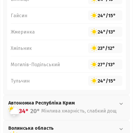
Гайсин
24°
/
15°
Жмеринка
24°
/
13°
Хмільник
23°
/
12°
Могилів-Подільський
27°
/
13°
Тульчин
24°
/
15°
Автономна Республіка Крим
34°
20°
Мінлива хмарність, слабкий дощ
Волинська
область