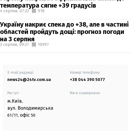
температура сягне +39 градусів
4 серпня,
07:32
918
Україну накриє спека до +38, але в частині
областей пройдуть дощі: прогноз погоди
на 3 серпня
3 серпня,
09:27
10997
E-mail редакції
Номер телефону:
news24@24tv.com.ua
+38 044 390 5077
Ми тут:
Ми в соцмережах:
м.Київ
,
вул. Володимирська
офіс
61/11,
50