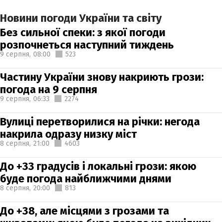
Новини погоди України та світу
Без сильної спеки: з якої погоди
розпочнеться наступний тиждень
9 серпня,
08:00
523
Частину України знову накриють грози:
погода на 9 серпня
9 серпня,
06:33
2274
Вулиці перетворилися на річки: негода
накрила одразу низку міст
8 серпня,
21:00
4603
До +33 градусів і локальні грози: якою
буде погода найближчими днями
8 серпня,
20:00
813
До +38, але місцями з грозами та