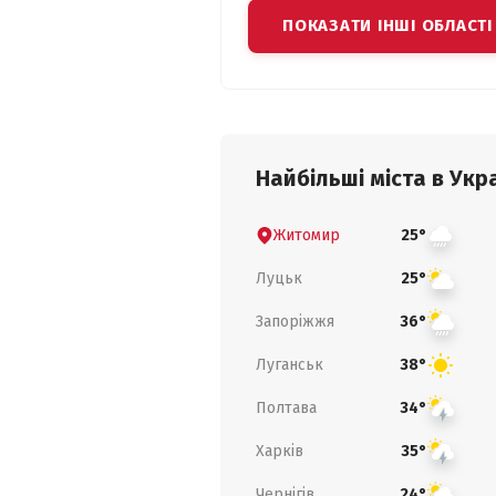
ПОКАЗАТИ ІНШІ ОБЛАСТІ
Найбільші міста в Укра
Житомир
25°
Луцьк
25°
Запоріжжя
36°
Луганськ
38°
Полтава
34°
Харків
35°
Чернігів
24°