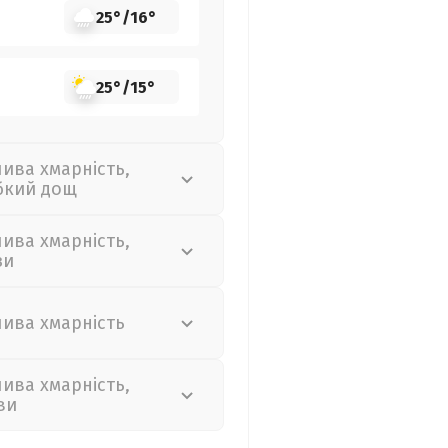
25°
/
16°
25°
/
15°
лива хмарність,
бкий дощ
лива хмарність,
зи
лива хмарність
лива хмарність,
ви