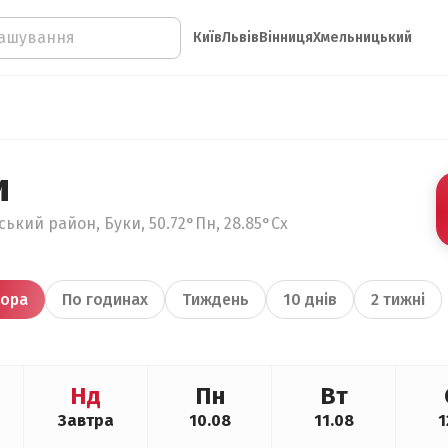
Київ
Львів
Вінниця
Хмельницький
и
ький район, Буки, 50.72°Пн, 28.85°Сх
ора
По годинах
Тиждень
10 днів
2 тижні
Нд
Пн
Вт
Завтра
10.08
11.08
1