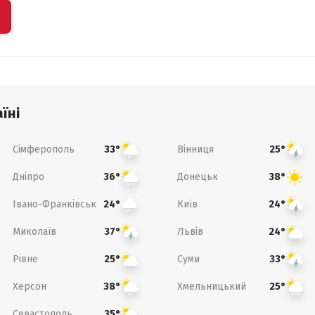
їні
Сімферополь
Вінниця
33°
25°
Дніпро
Донецьк
36°
38°
Івано-Франківськ
Київ
24°
24°
Миколаїв
Львів
37°
24°
Рівне
Суми
25°
33°
Херсон
Хмельницький
38°
25°
Севастополь
35°