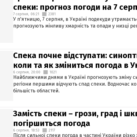
спеки: прогноз погоди на 7 сер
7 серпня,
06:21
2381
У п'ятницю, 7 серпня, в Україні подекуди утримаєт
прогнозують мінливу хмарність та опади у низці рег
Спека почне відступати: синопт
коли та як зміниться погода в У
6 серпня,
20:00
1021
Найближчими днями в Україні прогнозують зміну син
регіони першими відчують спад спеки. Водночас к
більшість областей.
Замість спеки – грози, град і шк
погіршиться погода
6 серпня,
18:53
2117
Після сильної спеки погода в частині України різко