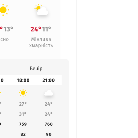
°
13°
24°
11°
Ясно
Мінлива
хмарність
Вечір
00
18:00
21:00
°
27°
24°
°
31°
24°
9
759
760
82
90