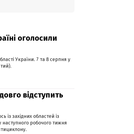
країні оголосили
ласті України. 7 та 8 серпня у
тий).
адовго відступить
ь із західних областей із
 наступного робочого тижня
нтициклону.