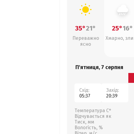
35°
21°
25°
16°
Переважно
Хмарно, зл
ясно
П'ятниця, 7 серпня
Схід:
Захід:
05:37
20:39
Температура С°
Відчувається як
Тиск, мм
Вологість, %
Вітер, м/с