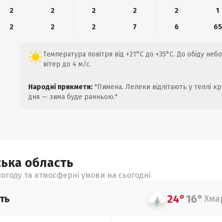
2
2
2
2
2
1
2
2
2
7
6
65
Температура повітря від +21°C до +35°C. До обіду неб
вітер до 4 м/с.
Народні прикмети:
"Пимена. Лелеки відлітають у теплі кр
дня — зима буде ранньою."
ська
область
огоду та атмосферні умови на сьогодні
24°
16°
ть
Хма