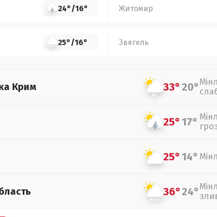
24°
/
16°
Житомир
25°
/
16°
Звягель
Мін
33°
20°
ка Крим
сла
Мін
25°
17°
гро
25°
14°
Мін
Мін
36°
24°
бласть
зли