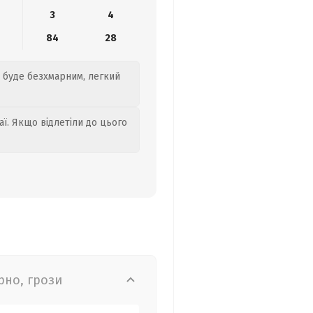
3
4
84
28
о буде безхмарним, легкий
аї. Якщо відлетіли до цього
рно, грози