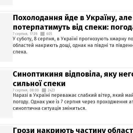
Похолодання йде в Україну, але
потерпатимуть від спеки: погод
7 серпня,
17:39
605
У суботу, 8 серпня, в Україні прогнозують хмарну п
областей накриють дощі, однак на півдні та півден
спека.
Синоптикиня відповіла, яку нег
сильної спеки
7 серпня,
08:00
2423
Наразі в Україні переважає слабкий вітер, який м
погоду. Однак уже із 7 серпня через проходження 
синоптична ситуація зміниться.
Грози накриють частину областе