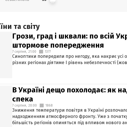
ни та світу
Грози, град і шквали: по всій У
штормове попередження
7 серпня,
21:00
1377
Синоптики попередили про негоду, яка накриє усі об
різних регіонах діятиме І рівень небезпечності (жов
В Україні дещо похолодає: як н
спека
7 серпня,
20:00
1868
Зниження температури повітря в Україні розпочалос
надходженням атмосферного фронту. Уже з початку
більшість регіонів опиняться під впливом нового а