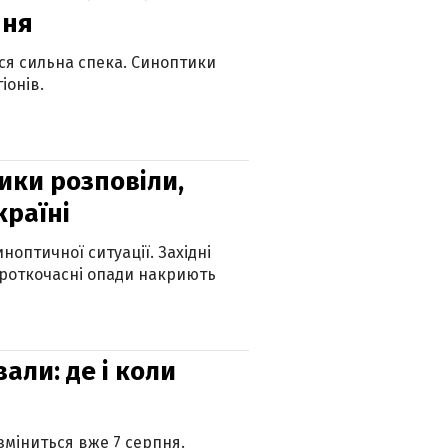
пня
ься сильна спека. Синоптики
іонів.
ики розповіли,
країні
оптичної ситуації. Західні
ороткочасні опади накриють
вали: де і коли
 зміниться вже 7 серпня.