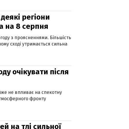
 деякі регіони
а на 8 серпня
огоду з проясненнями. Більшість
ному сході утримається сильна
оду очікувати після
айже не впливає на спекотну
атмосферного фронту
й на тлі сильної