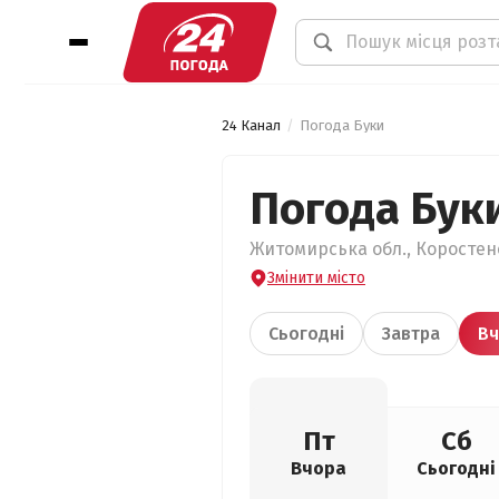
24 Канал
Погода Буки
Погода Бук
Житомирська обл., Коростенс
Змінити місто
Сьогодні
Завтра
Вч
Пт
Сб
Вчора
Сьогодні