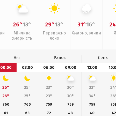
26°
13°
29°
13°
31°
16°
24
иви
Мінлива
Переважно
Хмарно, зливи
хмарність
ясно
Ніч
Ранок
День
00:00
03:00
06:00
09:00
12:00
15:
26°
25°
23°
30°
33°
34
26°
25°
23°
30°
34°
36
760
760
759
759
759
75
61
63
72
48
40
42