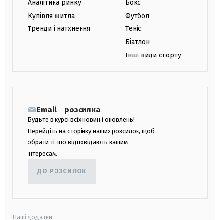
Аналітика ринку
Бокс
Купівля житла
Футбол
Тренди і натхнення
Теніс
Біатлон
Інші види спорту
Email - розсилка
Будьте в курсі всіх новин і оновлень!
Перейдіть на сторінку наших розсилок, щоб
обрати ті, що відповідають вашим
інтересам.
ДО РОЗСИЛОК
Наші додатки: