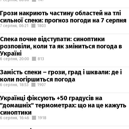
Грози накриють частину областей на тлі
сильної спеки: прогноз погоди на 7 серпня
7 серпня,
06:21
1803
Спека почне відступати: синоптики
розповіли, коли та як зміниться погода в
Україні
6 серпня,
20:00
813
Замість спеки – грози, град і шквали: де і
коли погіршиться погода
6 серпня,
18:53
1907
Українці фіксують +50 градусів на
"домашніх" термометрах: що на це кажуть
синоптики
6 серпня,
16:46
1918