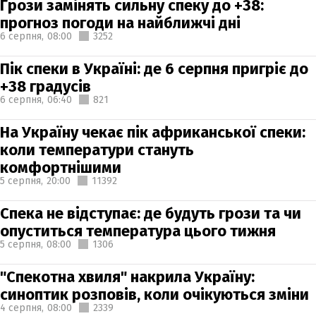
Грози замінять сильну спеку до +38:
прогноз погоди на найближчі дні
6 серпня,
08:00
3252
Пік спеки в Україні: де 6 серпня пригріє до
+38 градусів
6 серпня,
06:40
821
На Україну чекає пік африканської спеки:
коли температури стануть
комфортнішими
5 серпня,
20:00
11392
Спека не відступає: де будуть грози та чи
опуститься температура цього тижня
5 серпня,
08:00
1306
"Спекотна хвиля" накрила Україну:
синоптик розповів, коли очікуються зміни
4 серпня,
08:00
2339