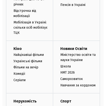
річних
Пенсія в Україні
Відстрочка від
мобілізації
Мобілізація в Україні:
скільки осіб мобілізує
ТЦК
Кіно
Новини Освіти
Найцікавіші фільми
Міністерство освіти та
науки України
Українські фільми
Школа
Фільми на вечір
НМТ 2026
Комедії
Саморозвиток
Серіали
Навчання за кордоном
Нерухомість
Спорт