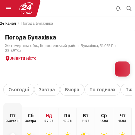
24 Канал
Погода Булахівка
Погода Булахівка
Житомирська обл., Коростенський район, Булахівка, 51.05°Пн,
28.89°Сх
Змінити місто
Сьогодні
Завтра
Вчора
По годинах
Тиж
Пт
Сб
Нд
Пн
Вт
Ср
Чт
Сьогодні
Завтра
09.08
10.08
11.08
12.08
13.08