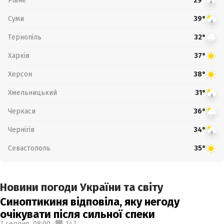
Рівне
29°
Суми
39°
Тернопіль
32°
Харків
37°
Херсон
38°
Хмельницький
31°
Черкаси
36°
Чернігів
34°
Севастополь
35°
Новини погоди України та світу
Синоптикиня відповіла, яку негоду
очікувати після сильної спеки
7 серпня,
08:00
147