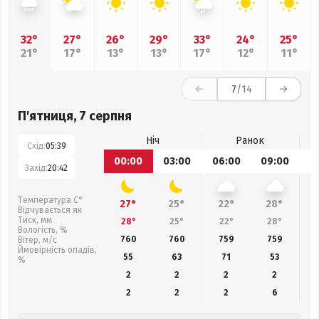
32°
27°
26°
29°
33°
24°
25°
21°
17°
13°
13°
17°
12°
11°
7
/14
П'ятниця, 7 серпня
Ніч
Ранок
Схід:
05:39
00:00
03:00
06:00
09:00
1
Захід:
20:42
Температура С°
27°
25°
22°
28°
Відчувається як
Тиск, мм
28°
25°
22°
28°
Вологість, %
760
760
759
759
Вітер, м/с
Ймовірність опадів,
55
63
71
53
%
2
2
2
2
2
2
2
6