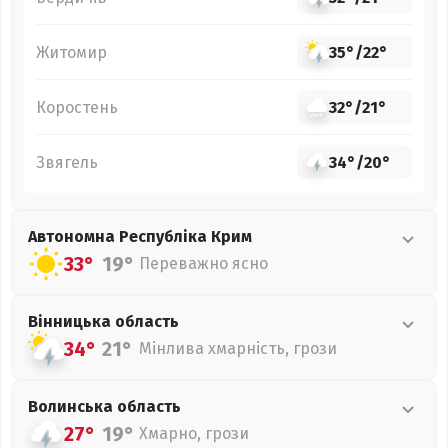
Житомир
35°
/
22°
Коростень
32°
/
21°
Звягель
34°
/
20°
Автономна Республіка Крим
33°
19°
Переважно ясно
Вінницька
область
34°
21°
Мінлива хмарність, грози
Волинська
область
27°
19°
Хмарно, грози