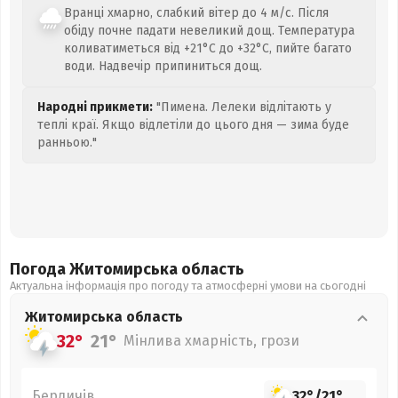
Вранці хмарно, слабкий вітер до 4 м/с. Після
обіду почне падати невеликий дощ. Температура
коливатиметься від +21°C до +32°C, пийте багато
води. Надвечір припиниться дощ.
Народні прикмети:
"Пимена. Лелеки відлітають у
теплі краї. Якщо відлетіли до цього дня — зима буде
ранньою."
Погода Житомирська
область
Актуальна інформація про погоду та атмосферні умови на сьогодні
Житомирська
область
32°
21°
Мінлива хмарність, грози
Бердичів
32°
/
21°