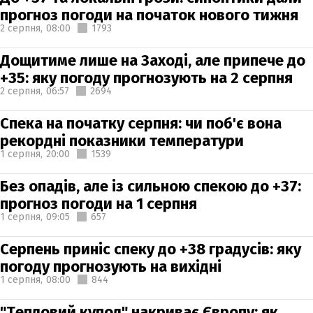
прогноз погоди на початок нового тижня
2 серпня,
08:00
1793
Дощитиме лише на Заході, але припече до
+35: яку погоду прогнозують на 2 серпня
2 серпня,
06:57
2694
Спека на початку серпня: чи поб'є вона
рекордні показники температури
1 серпня,
20:00
1539
Без опадів, але із сильною спекою до +37:
прогноз погоди на 1 серпня
1 серпня,
09:05
657
Серпень приніс спеку до +38 градусів: яку
погоду прогнозують на вихідні
1 серпня,
08:00
844
"Тепловий купол" накриває Європу: як