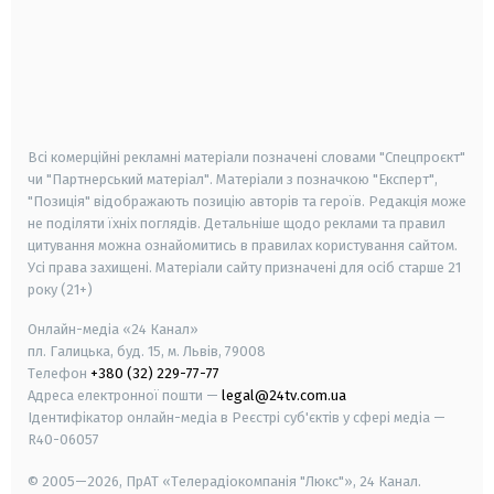
android
apple
smart tv
samsung smart tv
Всі комерційні рекламні матеріали позначені словами "Спецпроєкт"
чи "Партнерський матеріал". Матеріали з позначкою "Експерт",
"Позиція" відображають позицію авторів та героїв. Редакція може
не поділяти їхніх поглядів. Детальніше щодо реклами та правил
цитування можна ознайомитись в правилах користування сайтом.
Усі права захищені.
Матеріали сайту призначені для осіб старше
21
року (21+)
Онлайн-медіа «24 Канал»
пл. Галицька, буд. 15, м. Львів, 79008
Телефон
+380 (32) 229-77-77
Адреса електронної пошти —
legal@24tv.com.ua
Ідентифікатор онлайн-медіа в Реєстрі суб'єктів у сфері медіа —
R40-06057
© 2005—2026,
ПрАТ «Телерадіокомпанія "Люкс"», 24 Канал.