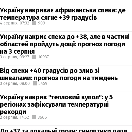
Україну накриває африканська спека: де
температура сягне +39 градусів
4 серпня,
07:32
909
Україну накриє спека до +38, але в частині
областей пройдуть дощі: прогноз погоди
на 3 серпня
3 серпня,
09:27
10937
Від спеки +40 градусів до злив зі
шквалами: прогноз погоди на тиждень
3 серпня,
08:00
5459
Україну накрив "тепловий купол": у 5
регіонах зафіксували температурні
рекорди
2 серпня,
14:52
3666
До +37 та локальні грози: синоптики дали