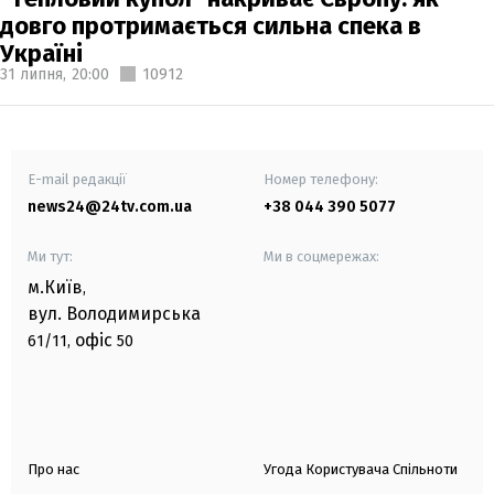
довго протримається сильна спека в
Україні
31 липня,
20:00
10912
E-mail редакції
Номер телефону:
news24@24tv.com.ua
+38 044 390 5077
Ми тут:
Ми в соцмережах:
м.Київ
,
вул. Володимирська
офіс
61/11,
50
Про нас
Угода Користувача Спільноти