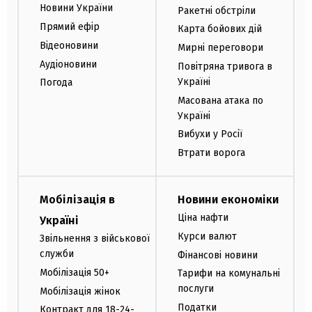
Новини України
Ракетні обстріли
Прямий ефір
Карта бойових дій
Відеоновини
Мирні переговори
Аудіоновини
Повітряна тривога в
Україні
Погода
Масована атака по
Україні
Вибухи у Росії
Втрати ворога
Мобілізація в
Новини економіки
Ціна нафти
Україні
Курси валют
Звільнення з військової
служби
Фінансові новини
Мобілізація 50+
Тарифи на комунальні
послуги
Мобілізація жінок
Податки
Контракт для 18-24-