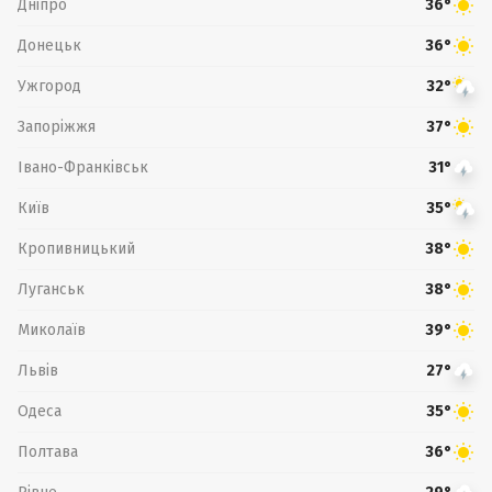
Дніпро
36°
Донецьк
36°
Ужгород
32°
Запоріжжя
37°
Івано-Франківськ
31°
Київ
35°
Кропивницький
38°
Луганськ
38°
Миколаїв
39°
Львів
27°
Одеса
35°
Полтава
36°