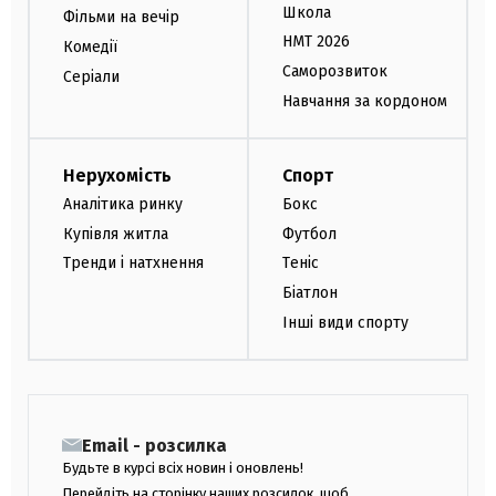
Школа
Фільми на вечір
НМТ 2026
Комедії
Саморозвиток
Серіали
Навчання за кордоном
Нерухомість
Спорт
Аналітика ринку
Бокс
Купівля житла
Футбол
Тренди і натхнення
Теніс
Біатлон
Інші види спорту
Email - розсилка
Будьте в курсі всіх новин і оновлень!
Перейдіть на сторінку наших розсилок, щоб