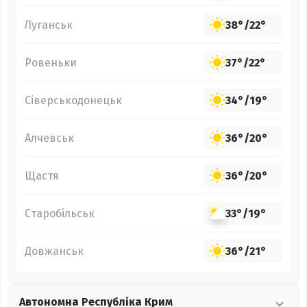
Луганськ
38°
/
22°
Ровеньки
37°
/
22°
Сіверськодонецьк
34°
/
19°
Алчевськ
36°
/
20°
Щастя
36°
/
20°
Старобільськ
33°
/
19°
Довжанськ
36°
/
21°
Автономна Республіка Крим