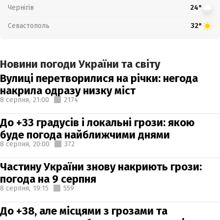
Чернігів
24°
Севастополь
32°
Новини погоди України та світу
Вулиці перетворилися на річки: негода
накрила одразу низку міст
8 серпня,
21:00
2174
До +33 градусів і локальні грози: якою
буде погода найближчими днями
8 серпня,
20:00
372
Частину України знову накриють грози:
погода на 9 серпня
8 серпня,
19:15
559
До +38, але місцями з грозами та