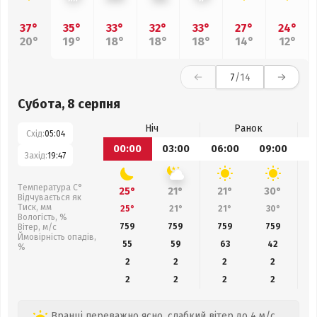
37°
35°
33°
32°
33°
27°
24°
20°
19°
18°
18°
18°
14°
12°
7
/14
Субота, 8 серпня
Ніч
Ранок
Схід:
05:04
00:00
03:00
06:00
09:00
1
Захід:
19:47
Температура С°
25°
21°
21°
30°
Відчувається як
Тиск, мм
25°
21°
21°
30°
Вологість, %
759
759
759
759
Вітер, м/с
Ймовірність опадів,
55
59
63
42
%
2
2
2
2
2
2
2
2
Вранці переважно ясно, слабкий вітер до 4 м/с.