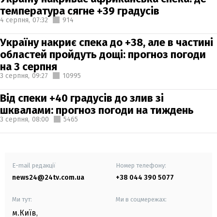
температура сягне +39 градусів
4 серпня,
07:32
914
Україну накриє спека до +38, але в частині
областей пройдуть дощі: прогноз погоди
на 3 серпня
3 серпня,
09:27
10995
Від спеки +40 градусів до злив зі
шквалами: прогноз погоди на тиждень
3 серпня,
08:00
5465
E-mail редакції
Номер телефону:
news24@24tv.com.ua
+38 044 390 5077
Ми тут:
Ми в соцмережах:
м.Київ
,