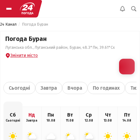
24 Канал
Погода Буран
Погода Буран
Луганська обл., Луганський район, Буран, 48.3°Пн, 39.61°Сх
Змінити місто
Сьогодні
Завтра
Вчора
По годинах
Тиж
Сб
Нд
Пн
Вт
Ср
Чт
Пт
Сьогодні
Завтра
10.08
11.08
12.08
13.08
14.08