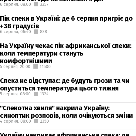
6 серпня,
08:00
3357
Пік спеки в Україні: де 6 серпня пригріє до
+38 градусів
6 серпня,
06:40
838
На Україну чекає пік африканської спеки:
коли температури стануть
комфортнішими
5 серпня,
20:00
11500
Спека не відступає: де будуть грози та чи
опуститься температура цього тижня
5 серпня,
08:00
1324
"Спекотна хвиля" накрила Україну:
синоптик розповів, коли очікуються зміни
4 серпня,
08:00
2350
Україну накриває африканська спека: де