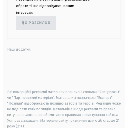
обрати ті, що відповідають вашим
інтересам.
ДО РОЗСИЛОК
Наші додатки:
android
apple
smart tv
samsung smart tv
Всі комерційні рекламні матеріали позначені словами "Спецпроєкт"
чи "Партнерський матеріал". Матеріали з позначкою "Експерт",
"Позиція" відображають позицію авторів та героїв. Редакція може
не поділяти їхніх поглядів. Детальніше щодо реклами та правил
цитування можна ознайомитись в правилах користування сайтом.
Усі права захищені.
Матеріали сайту призначені для осіб старше
21
року (21+)