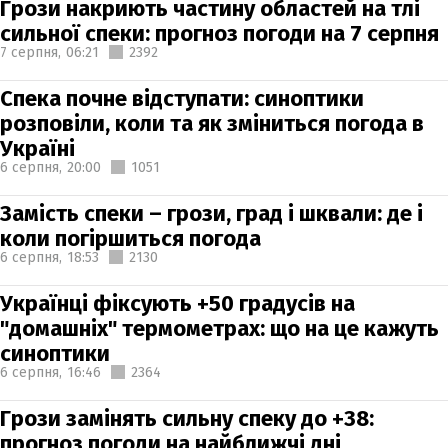
Грози накриють частину областей на тлі
сильної спеки: прогноз погоди на 7 серпня
7 серпня,
06:21
2392
Спека почне відступати: синоптики
розповіли, коли та як зміниться погода в
Україні
6 серпня,
20:00
1051
Замість спеки – грози, град і шквали: де і
коли погіршиться погода
6 серпня,
18:53
2130
Українці фіксують +50 градусів на
"домашніх" термометрах: що на це кажуть
синоптики
6 серпня,
16:46
2364
Грози замінять сильну спеку до +38:
прогноз погоди на найближчі дні