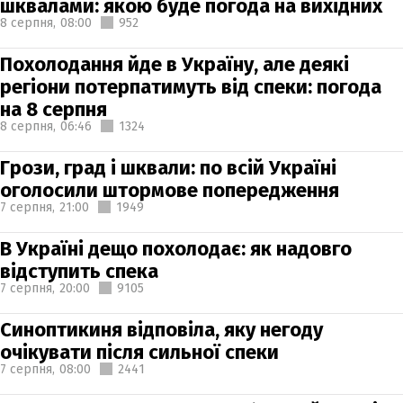
шквалами: якою буде погода на вихідних
8 серпня,
08:00
952
Похолодання йде в Україну, але деякі
регіони потерпатимуть від спеки: погода
на 8 серпня
8 серпня,
06:46
1324
Грози, град і шквали: по всій Україні
оголосили штормове попередження
7 серпня,
21:00
1949
В Україні дещо похолодає: як надовго
відступить спека
7 серпня,
20:00
9105
Синоптикиня відповіла, яку негоду
очікувати після сильної спеки
7 серпня,
08:00
2441