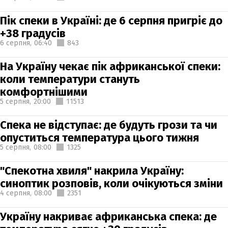
Пік спеки в Україні: де 6 серпня пригріє до
+38 градусів
6 серпня,
06:40
843
На Україну чекає пік африканської спеки:
коли температури стануть
комфортнішими
5 серпня,
20:00
11513
Спека не відступає: де будуть грози та чи
опуститься температура цього тижня
5 серпня,
08:00
1325
"Спекотна хвиля" накрила Україну:
синоптик розповів, коли очікуються зміни
4 серпня,
08:00
2351
Україну накриває африканська спека: де