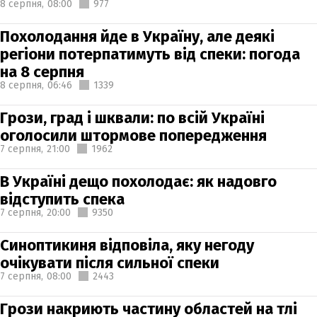
8 серпня,
08:00
977
Похолодання йде в Україну, але деякі
регіони потерпатимуть від спеки: погода
на 8 серпня
8 серпня,
06:46
1339
Грози, град і шквали: по всій Україні
оголосили штормове попередження
7 серпня,
21:00
1962
В Україні дещо похолодає: як надовго
відступить спека
7 серпня,
20:00
9350
Синоптикиня відповіла, яку негоду
очікувати після сильної спеки
7 серпня,
08:00
2443
Грози накриють частину областей на тлі