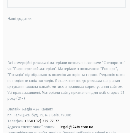
Наші додатки:
android
apple
smart tv
samsung smart tv
Всі комерційні рекламні матеріали позначені словами "Спецпроєкт"
чи "Партнерський матеріал". Матеріали з позначкою "Експерт",
"Позиція" відображають позицію авторів та героїв. Редакція може
не поділяти їхніх поглядів. Детальніше щодо реклами та правил
цитування можна ознайомитись в правилах користування сайтом.
Усі права захищені.
Матеріали сайту призначені для осіб старше
21
року (21+)
Онлайн-медіа «24 Канал»
пл. Галицька, буд. 15, м. Львів, 79008
Телефон
+380 (32) 229-77-77
Адреса електронної пошти —
legal@24tv.com.ua
Ідентифікатор онлайн-медіа в Реєстрі суб'єктів у сфері медіа —