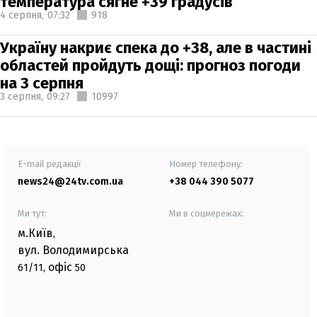
температура сягне +39 градусів
4 серпня,
07:32
918
Україну накриє спека до +38, але в частині
областей пройдуть дощі: прогноз погоди
на 3 серпня
3 серпня,
09:27
10997
E-mail редакції
Номер телефону:
news24@24tv.com.ua
+38 044 390 5077
Ми тут:
Ми в соцмережах:
м.Київ
,
вул. Володимирська
офіс
61/11,
50