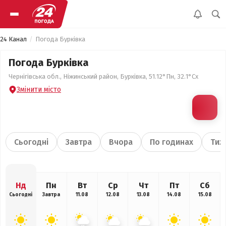
24 Канал
Погода Бурківка
Погода Бурківка
Чернігівська обл., Ніжинський район, Бурківка, 51.12°Пн, 32.1°Сх
Змінити місто
Сьогодні
Завтра
Вчора
По годинах
Тиж
Нд
Пн
Вт
Ср
Чт
Пт
Сб
Сьогодні
Завтра
11.08
12.08
13.08
14.08
15.08