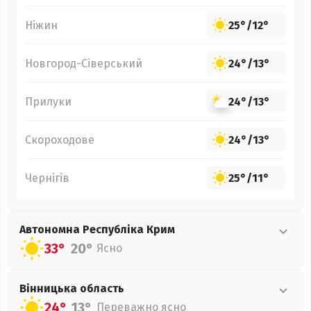
Ніжин
25°
/
12°
Новгород-Сіверський
24°
/
13°
Прилуки
24°
/
13°
Скороходове
24°
/
13°
Чернігів
25°
/
11°
Автономна Республіка Крим
33°
20°
Ясно
Вінницька
область
24°
13°
Переважно ясно