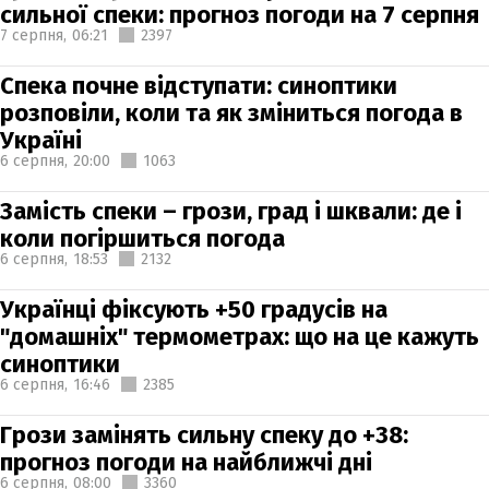
сильної спеки: прогноз погоди на 7 серпня
7 серпня,
06:21
2397
Спека почне відступати: синоптики
розповіли, коли та як зміниться погода в
Україні
6 серпня,
20:00
1063
Замість спеки – грози, град і шквали: де і
коли погіршиться погода
6 серпня,
18:53
2132
Українці фіксують +50 градусів на
"домашніх" термометрах: що на це кажуть
синоптики
6 серпня,
16:46
2385
Грози замінять сильну спеку до +38:
прогноз погоди на найближчі дні
6 серпня,
08:00
3360