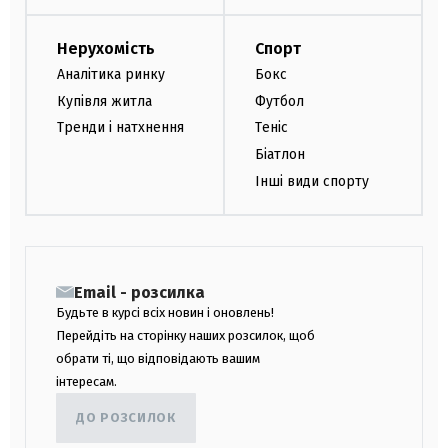
Нерухомість
Спорт
Аналітика ринку
Бокс
Купівля житла
Футбол
Тренди і натхнення
Теніс
Біатлон
Інші види спорту
Email - розсилка
Будьте в курсі всіх новин і оновлень!
Перейдіть на сторінку наших розсилок, щоб
обрати ті, що відповідають вашим
інтересам.
ДО РОЗСИЛОК