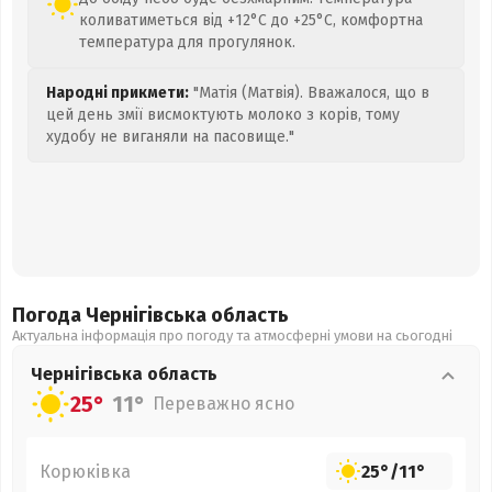
коливатиметься від +12°C до +25°C, комфортна
температура для прогулянок.
Народні прикмети:
"Матія (Матвія). Вважалося, що в
цей день змії висмоктують молоко з корів, тому
худобу не виганяли на пасовище."
Погода Чернігівська
область
Актуальна інформація про погоду та атмосферні умови на сьогодні
Чернігівська
область
25°
11°
Переважно ясно
Корюківка
25°
/
11°