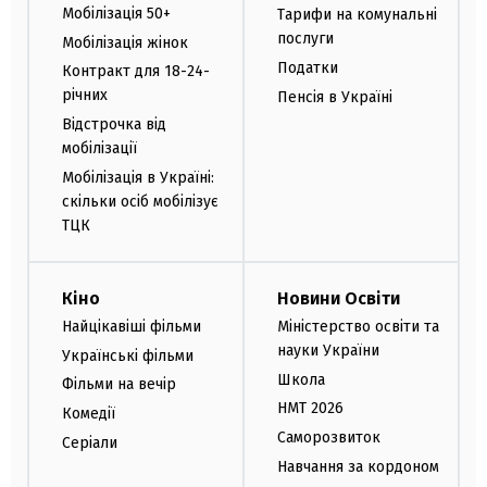
Мобілізація 50+
Тарифи на комунальні
послуги
Мобілізація жінок
Податки
Контракт для 18-24-
річних
Пенсія в Україні
Відстрочка від
мобілізації
Мобілізація в Україні:
скільки осіб мобілізує
ТЦК
Кіно
Новини Освіти
Найцікавіші фільми
Міністерство освіти та
науки України
Українські фільми
Школа
Фільми на вечір
НМТ 2026
Комедії
Саморозвиток
Серіали
Навчання за кордоном