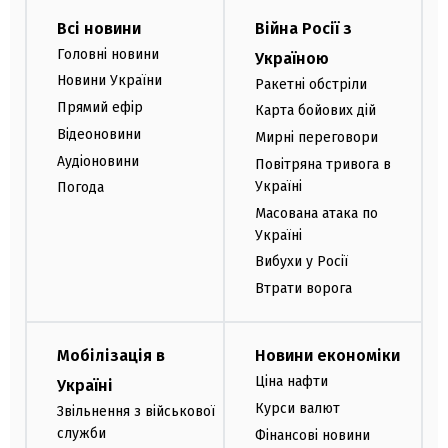
Всі новини
Війна Росії з
Головні новини
Україною
Новини України
Ракетні обстріли
Прямий ефір
Карта бойових дій
Відеоновини
Мирні переговори
Аудіоновини
Повітряна тривога в
Україні
Погода
Масована атака по
Україні
Вибухи у Росії
Втрати ворога
Мобілізація в
Новини економіки
Ціна нафти
Україні
Курси валют
Звільнення з військової
служби
Фінансові новини