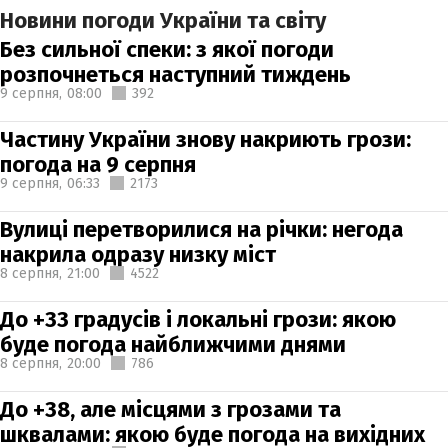
Новини погоди України та світу
Без сильної спеки: з якої погоди
розпочнеться наступний тиждень
9 серпня,
08:00
392
Частину України знову накриють грози:
погода на 9 серпня
9 серпня,
06:33
2173
Вулиці перетворилися на річки: негода
накрила одразу низку міст
8 серпня,
21:00
4522
До +33 градусів і локальні грози: якою
буде погода найближчими днями
8 серпня,
20:00
786
До +38, але місцями з грозами та
шквалами: якою буде погода на вихідних