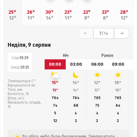
25°
26°
30°
23°
22°
23°
28°
12°
11°
14°
11°
9°
8°
12°
7
/14
Неділя, 9 серпня
Ніч
Ранок
Схід:
05:29
00:00
03:00
06:00
09:00
1
Захід:
20:25
Температура С°
15°
14°
12°
18°
Відчувається як
Тиск, мм
15°
14°
12°
18°
Вологість, %
764
764
765
765
Вітер, м/с
Ймовірність опадів,
74
68
75
64
%
5
4
4
4
12
2
2
2
До обіду небо буде безхмарним. Температура