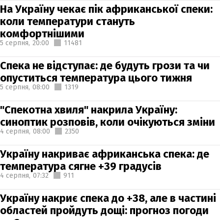
На Україну чекає пік африканської спеки:
коли температури стануть
комфортнішими
5 серпня,
20:00
11481
Спека не відступає: де будуть грози та чи
опуститься температура цього тижня
5 серпня,
08:00
1319
"Спекотна хвиля" накрила Україну:
синоптик розповів, коли очікуються зміни
4 серпня,
08:00
2350
Україну накриває африканська спека: де
температура сягне +39 градусів
4 серпня,
07:32
911
Україну накриє спека до +38, але в частині
областей пройдуть дощі: прогноз погоди