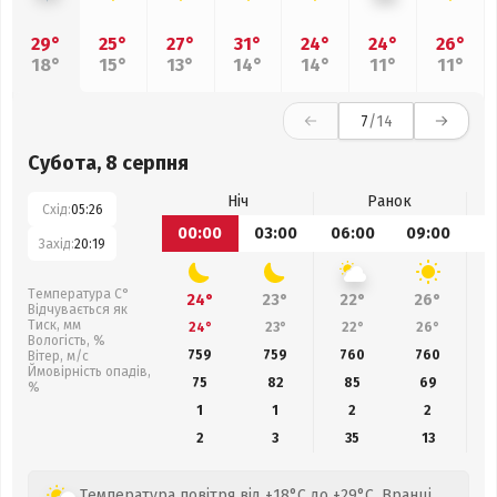
29°
25°
27°
31°
24°
24°
26°
18°
15°
13°
14°
14°
11°
11°
7
/14
Субота, 8 серпня
Ніч
Ранок
Схід:
05:26
00:00
03:00
06:00
09:00
1
Захід:
20:19
Температура С°
24°
23°
22°
26°
Відчувається як
Тиск, мм
24°
23°
22°
26°
Вологість, %
759
759
760
760
Вітер, м/с
Ймовірність опадів,
75
82
85
69
%
1
1
2
2
2
3
35
13
Температура повітря від +18°C до +29°C. Вранці