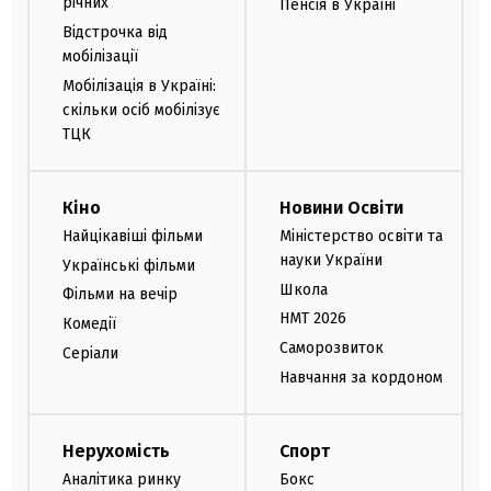
річних
Пенсія в Україні
Відстрочка від
мобілізації
Мобілізація в Україні:
скільки осіб мобілізує
ТЦК
Кіно
Новини Освіти
Найцікавіші фільми
Міністерство освіти та
науки України
Українські фільми
Школа
Фільми на вечір
НМТ 2026
Комедії
Саморозвиток
Серіали
Навчання за кордоном
Нерухомість
Спорт
Аналітика ринку
Бокс