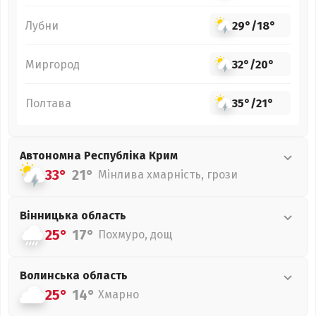
Лубни
29°
/
18°
Миргород
32°
/
20°
Полтава
35°
/
21°
Автономна Республіка Крим
33°
21°
Мінлива хмарність, грози
Вінницька
область
25°
17°
Похмуро, дощ
Волинська
область
25°
14°
Хмарно