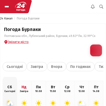
24 Канал
Погода Бурлаки
Погода Бурлаки
Полтавська обл., Лубенський район, Бурлаки, 49.83°Пн, 32.99°Сх
Змінити місто
Сьогодні
Завтра
Вчора
По годинах
Тиж
Сб
Нд
Пн
Вт
Ср
Чт
Пт
Сьогодні
Завтра
10.08
11.08
12.08
13.08
14.08