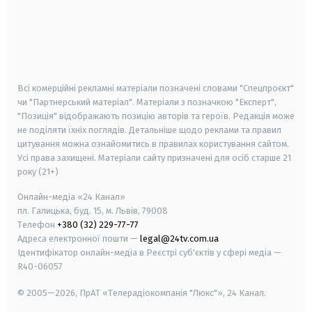
android
apple
smart tv
samsung smart tv
Всі комерційні рекламні матеріали позначені словами "Спецпроєкт"
чи "Партнерський матеріал". Матеріали з позначкою "Експерт",
"Позиція" відображають позицію авторів та героїв. Редакція може
не поділяти їхніх поглядів. Детальніше щодо реклами та правил
цитування можна ознайомитись в правилах користування сайтом.
Усі права захищені.
Матеріали сайту призначені для осіб старше
21
року (21+)
Онлайн-медіа «24 Канал»
пл. Галицька, буд. 15, м. Львів, 79008
Телефон
+380 (32) 229-77-77
Адреса електронної пошти —
legal@24tv.com.ua
Ідентифікатор онлайн-медіа в Реєстрі суб'єктів у сфері медіа —
R40-06057
© 2005—2026,
ПрАТ «Телерадіокомпанія "Люкс"», 24 Канал.