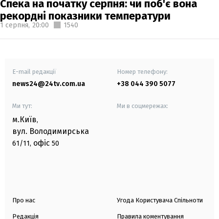
Спека на початку серпня: чи поб'є вона
рекордні показники температури
1 серпня,
20:00
1540
E-mail редакції
Номер телефону:
news24@24tv.com.ua
+38 044 390 5077
Ми тут:
Ми в соцмережах:
м.Київ
,
вул. Володимирська
офіс
61/11,
50
Про нас
Угода Користувача Спільноти
Редакція
Правила коментування