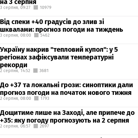
на 3 серпня
3 серпня,
09:27
10979
Від спеки +40 градусів до злив зі
шквалами: прогноз погоди на тиждень
3 серпня,
08:00
5462
Україну накрив "тепловий купол": у 5
регіонах зафіксували температурні
рекорди
2 серпня,
14:52
3681
До +37 та локальні грози: синоптики дали
прогноз погоди на початок нового тижня
2 серпня,
08:00
1793
Дощитиме лише на Заході, але припече до
+35: яку погоду прогнозують на 2 серпня
2 серпня,
06:57
2697