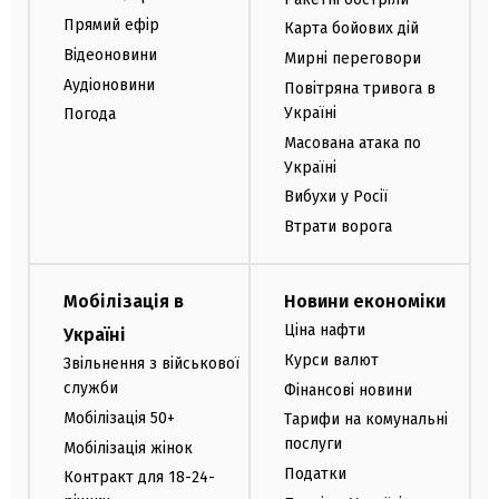
Прямий ефір
Карта бойових дій
Відеоновини
Мирні переговори
Аудіоновини
Повітряна тривога в
Україні
Погода
Масована атака по
Україні
Вибухи у Росії
Втрати ворога
Мобілізація в
Новини економіки
Ціна нафти
Україні
Курси валют
Звільнення з військової
служби
Фінансові новини
Мобілізація 50+
Тарифи на комунальні
послуги
Мобілізація жінок
Податки
Контракт для 18-24-