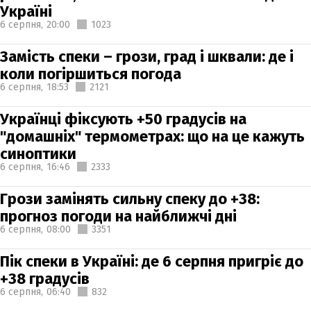
Україні
6 серпня,
20:00
1023
Замість спеки – грози, град і шквали: де і
коли погіршиться погода
6 серпня,
18:53
2121
Українці фіксують +50 градусів на
"домашніх" термометрах: що на це кажуть
синоптики
6 серпня,
16:46
2333
Грози замінять сильну спеку до +38:
прогноз погоди на найближчі дні
6 серпня,
08:00
3351
Пік спеки в Україні: де 6 серпня пригріє до
+38 градусів
6 серпня,
06:40
832