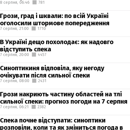
8 серпня,
06:46
781
Грози, град і шквали: по всій Україні
оголосили штормове попередження
7 серпня,
21:00
1710
В Україні дещо похолодає: як надовго
відступить спека
7 серпня,
20:00
4457
Синоптикиня відповіла, яку негоду
очікувати після сильної спеки
7 серпня,
08:00
2431
Грози накриють частину областей на тлі
сильної спеки: прогноз погоди на 7 серпня
7 серпня,
06:21
2382
Спека почне відступати: синоптики
розповіли, коли та як зміниться погода в