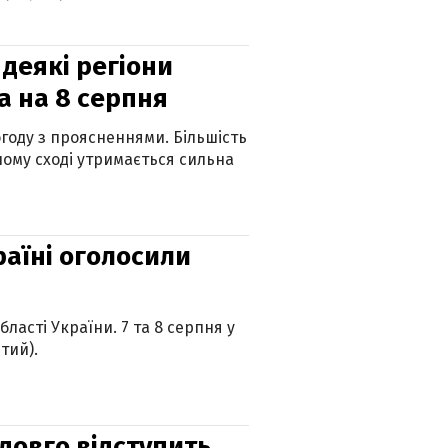
 деякі регіони
а на 8 серпня
огоду з проясненнями. Більшість
ному сході утримається сильна
країні оголосили
ласті України. 7 та 8 серпня у
тий).
адовго відступить