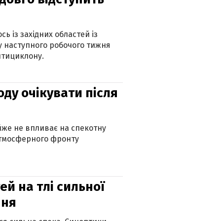
ь із західних областей із
 наступного робочого тижня
нтициклону.
оду очікувати після
айже не впливає на спекотну
атмосферного фронту
й на тлі сильної
пня