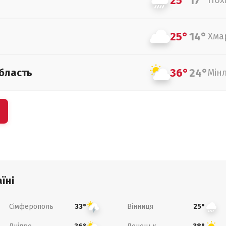
25°
17°
Пох
25°
14°
Хма
36°
24°
бласть
Мін
їні
Сімферополь
Вінниця
33°
25°