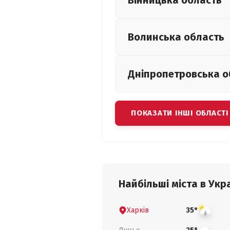
Вінницька
область
Волинська
область
Дніпропетровська
о
ПОКАЗАТИ ІНШІ ОБЛАСТІ
Найбільші міста в Укра
Харків
35°