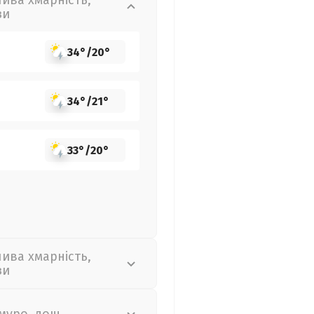
лива хмарність,
зи
34°
/
20°
34°
/
21°
33°
/
20°
лива хмарність,
зи