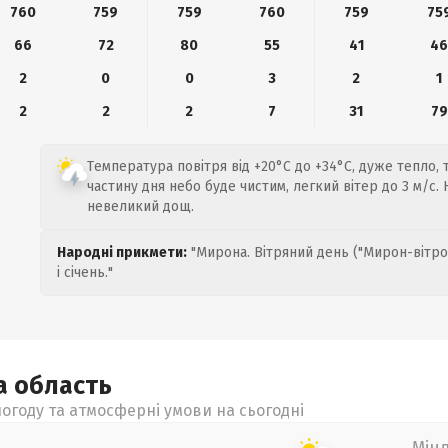
760
759
759
760
759
75
66
72
80
55
41
4
2
0
0
3
2
1
2
2
2
7
31
79
Температура повітря від +20°C до +34°C, дуже тепло, т
частину дня небо буде чистим, легкий вітер до 3 м/с.
невеликий дощ.
Народні прикмети:
"Мирона. Вітряний день ("Мирон-вітро
і січень."
ка
область
огоду та атмосферні умови на сьогодні