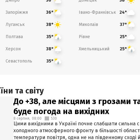
Дніпро
Донецьк
36°
38°
Запоріжжя
Івано-Франківськ
36°
24°
Луганськ
Миколаїв
38°
37°
Полтава
Рівне
35°
25°
Херсон
Хмельницький
38°
25°
Севастополь
35°
ни та світу
До +38, але місцями з грозами 
буде погода на вихідних
8 серпня,
08:00
530
Цими вихідними в Україні почне слабшати сильна 
холодного атмосферного фронту в більшості област
температури повітря, одна не на південному сході й