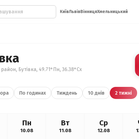
Київ
Львів
Вінниця
Хмельницький
івка
 район, Бутівка, 49.71°Пн, 36.38°Сх
ора
По годинах
Тиждень
10 днів
2 тижні
Пн
Вт
Ср
10.08
11.08
12.08
1