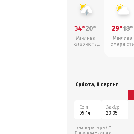
34°
20°
29°
18°
Мінлива
Мінлива
хмарність,
хмарність
грози
Субота, 8 серпня
Схід:
Захід:
05:14
20:05
Температура С°
Відчувається як