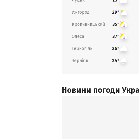
Луцьк
25°
Ужгород
29°
Кропивницький
35°
Одеса
37°
Тернопіль
26°
Чернігів
24°
Новини погоди Украї