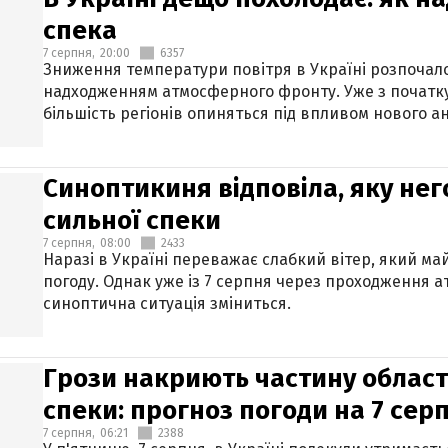
спека
7 серпня,
20:00
6357
Зниження температури повітря в Україні розпочалос
надходженням атмосферного фронту. Уже з початку
більшість регіонів опиняться під впливом нового а
Синоптикиня відповіла, яку нег
сильної спеки
7 серпня,
08:00
2433
Наразі в Україні переважає слабкий вітер, який м
погоду. Однак уже із 7 серпня через проходження 
синоптична ситуація зміниться.
Грози накриють частину областе
спеки: прогноз погоди на 7 сер
7 серпня,
06:21
2388