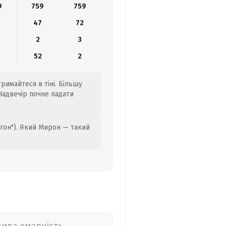
9
759
759
6
47
72
2
3
52
2
римайтеся в тіні. Більшу
 Надвечір почне падати
гон"). Який Мирон — такий