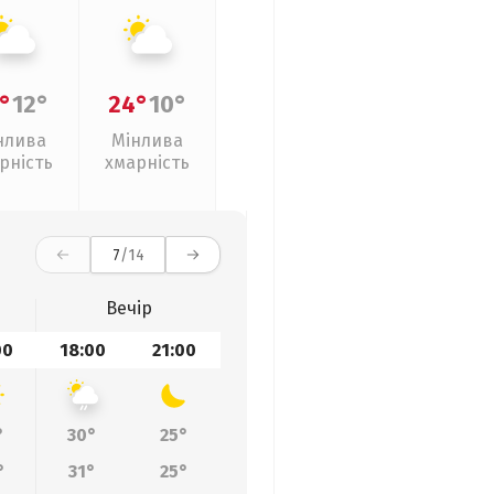
°
12°
24°
10°
нлива
Мінлива
рність
хмарність
7
/14
Вечір
00
18:00
21:00
°
30°
25°
°
31°
25°