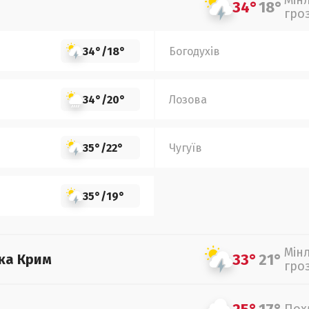
Мін
34°
18°
гро
34°
/
18°
Богодухів
34°
/
20°
Лозова
35°
/
22°
Чугуїв
35°
/
19°
Мін
33°
21°
ка Крим
гро