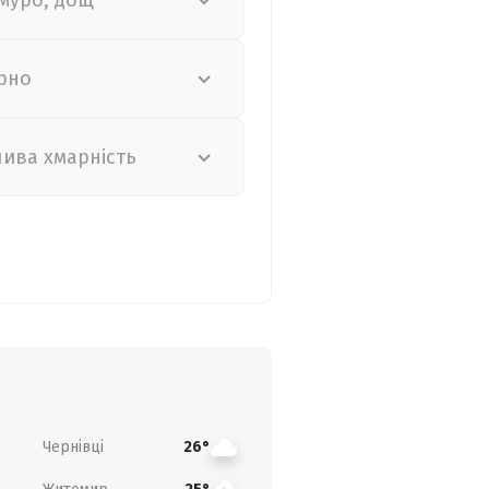
муро, дощ
рно
лива хмарність
Чернівці
26°