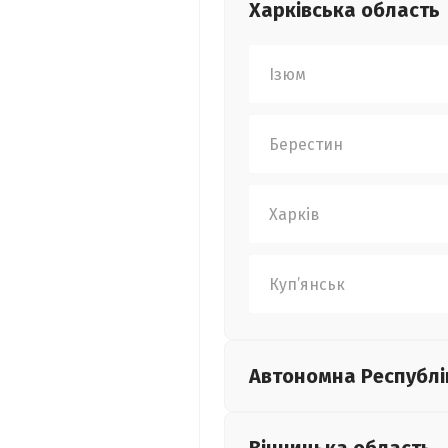
Харківська
область
Ізюм
Берестин
Харків
Куп’янськ
Автономна Республі