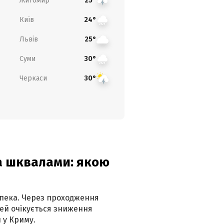
Житомир
25°
Київ
24°
Львів
25°
Суми
30°
Черкаси
30°
та шквалами: якою
спека. Через проходження
ей очікується зниження
 у Криму.