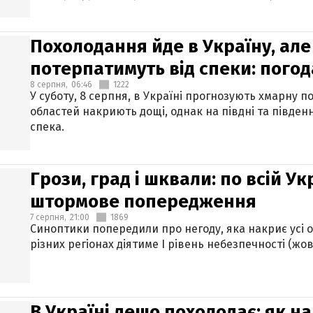
Похолодання йде в Україну, але
потерпатимуть від спеки: погод
8 серпня,
06:46
1222
У суботу, 8 серпня, в Україні прогнозують хмарну п
областей накриють дощі, однак на півдні та півден
спека.
Грози, град і шквали: по всій У
штормове попередження
7 серпня,
21:00
1869
Синоптики попередили про негоду, яка накриє усі об
різних регіонах діятиме І рівень небезпечності (жов
В Україні дещо похолодає: як н