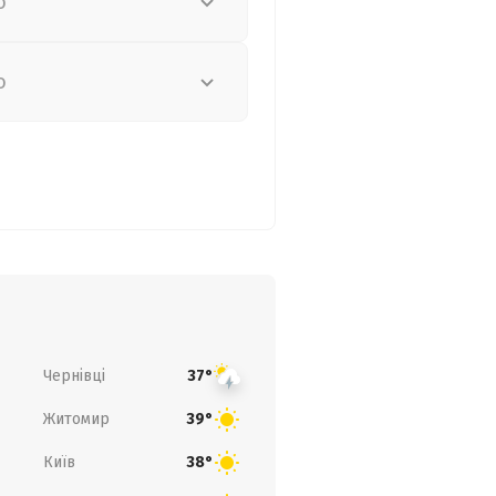
о
о
Чернівці
37°
Житомир
39°
Київ
38°