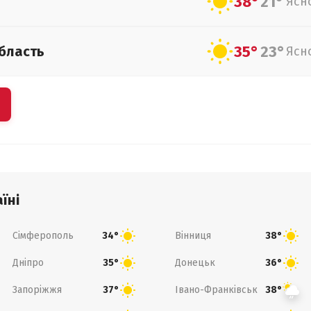
38°
21°
Ясн
35°
23°
бласть
Ясн
їні
Сімферополь
Вінниця
34°
38°
Дніпро
Донецьк
35°
36°
Запоріжжя
Івано-Франківськ
37°
38°