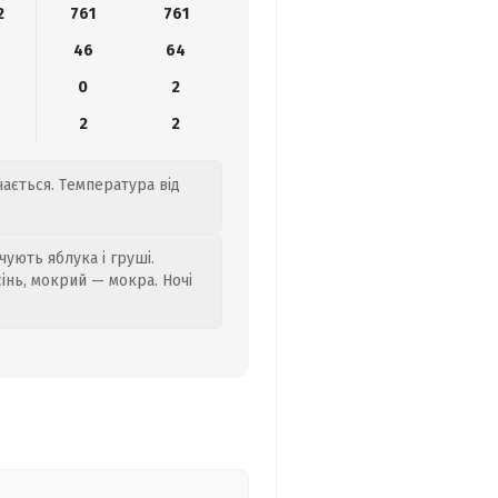
2
761
761
46
64
0
2
2
2
ається. Температура від
ують яблука і груші.
сінь, мокрий — мокра. Ночі