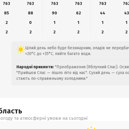
763
763
763
763
763
76
85
88
90
62
44
43
2
0
1
1
1
1
2
2
2
2
2
2
Цілий день небо буде безхмарним, опадів не передбач
+20°C до +35°C, пийте багато води.
Народні прикмети:
"Преображення (Яблучний Спас). Освяч
"Прийшов Спас — пішло літо від нас". Сухий день — суха о
стають по-справжньому холодними."
бласть
огоду та атмосферні умови на сьогодні