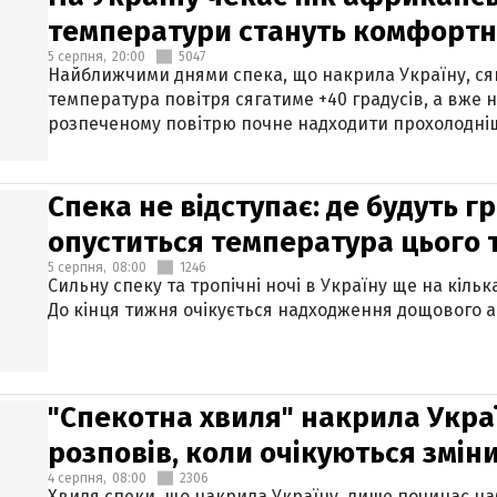
температури стануть комфорт
5 серпня,
20:00
5047
Найближчими днями спека, що накрила Україну, сяг
температура повітря сягатиме +40 градусів, а вже 
розпеченому повітрю почне надходити прохолодніш
Спека не відступає: де будуть г
опуститься температура цього
5 серпня,
08:00
1246
Сильну спеку та тропічні ночі в Україну ще на кіль
До кінця тижня очікується надходження дощового 
"Спекотна хвиля" накрила Укра
розповів, коли очікуються змін
4 серпня,
08:00
2306
Хвиля спеки, що накрила Україну, лише починає на