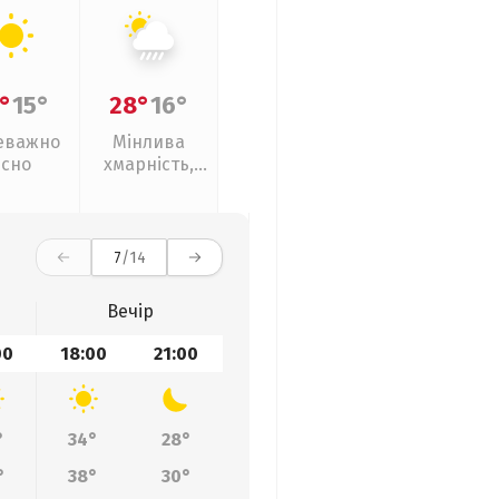
°
15°
28°
16°
еважно
Мінлива
ясно
хмарність,
зливи
7
/14
Вечір
00
18:00
21:00
°
34°
28°
°
38°
30°