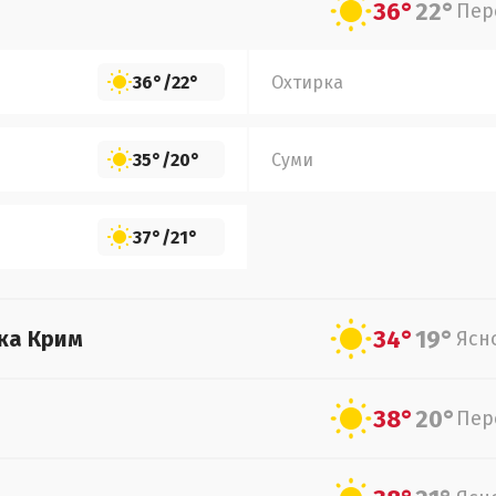
36°
22°
Пер
36°
/
22°
Охтирка
35°
/
20°
Суми
37°
/
21°
34°
19°
ка Крим
Ясн
38°
20°
Пер