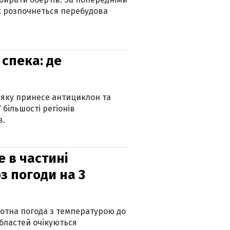
х розпочнеться перебудова
спека: де
 яку принесе антициклон та
 більшості регіонів
в.
е в частині
з погоди на 3
котна погода з температурою до
 областей очікуються