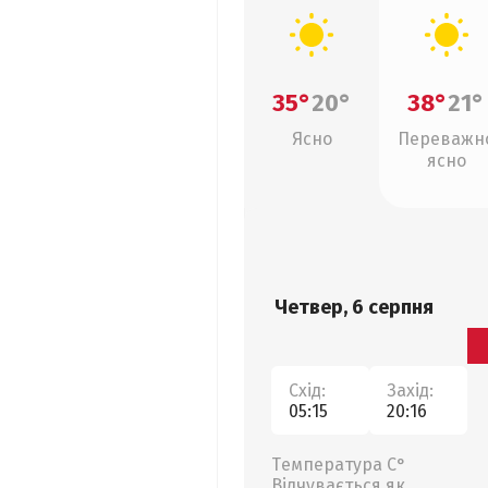
35°
20°
38°
21°
Ясно
Переважн
ясно
Четвер, 6 серпня
Схід:
Захід:
05:15
20:16
Температура С°
Відчувається як