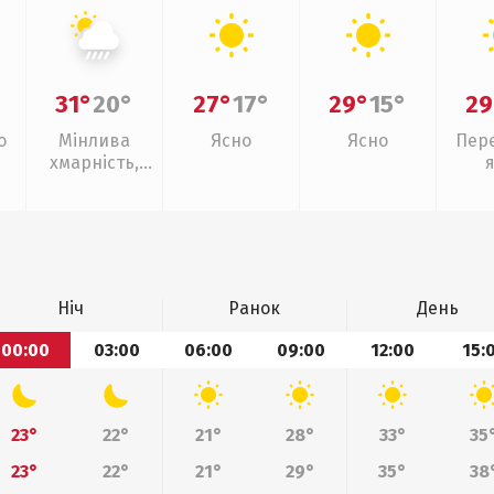
31°
20°
27°
17°
29°
15°
29
о
Мінлива
Ясно
Ясно
Пер
хмарність,
зливи
Ніч
Ранок
День
00:00
03:00
06:00
09:00
12:00
15:
23°
22°
21°
28°
33°
35
23°
22°
21°
29°
35°
38