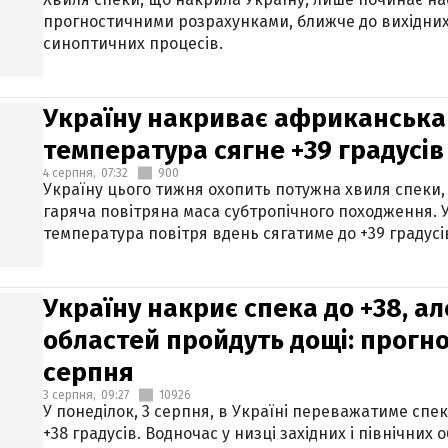
прогностичними розрахунками, ближче до вихідни
синоптичних процесів.
Україну накриває африканська 
температура сягне +39 градусів
4 серпня,
07:32
900
Україну цього тижня охопить потужна хвиля спеки,
гаряча повітряна маса субтропічного походження. У
температура повітря вдень сягатиме до +39 градусі
Україну накриє спека до +38, ал
областей пройдуть дощі: прогно
серпня
3 серпня,
09:27
10926
У понеділок, 3 серпня, в Україні переважатиме спе
+38 градусів. Водночас у низці західних і північних