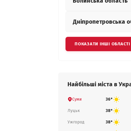
Волинська
область
Дніпропетровська
о
ПОКАЗАТИ ІНШІ ОБЛАСТІ
Найбільші міста в Укра
Суми
36°
Луцьк
38°
Ужгород
38°