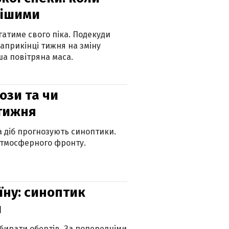
нішими
атиме свого піка. Подекуди
наприкінці тижня на зміну
а повітряна маса.
рози та чи
 тижня
ка діб прогнозують синоптики.
атмосферного фронту.
їну: синоптик
и
бирати обертів. За попередніми