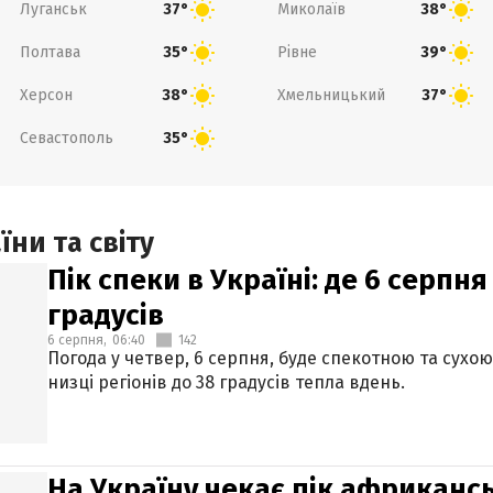
Луганськ
Миколаїв
37°
38°
Полтава
Рівне
35°
39°
Херсон
Хмельницький
38°
37°
Севастополь
35°
ни та світу
Пік спеки в Україні: де 6 серпня
градусів
6 серпня,
06:40
142
Погода у четвер, 6 серпня, буде спекотною та сухо
низці регіонів до 38 градусів тепла вдень.
На Україну чекає пік африкансь