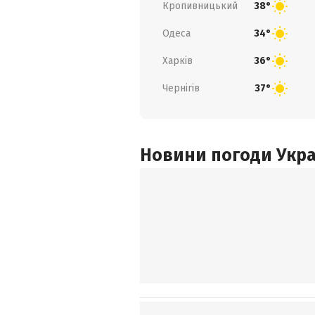
Кропивницький
38°
Одеса
34°
Харків
36°
Чернігів
37°
Новини погоди Украї