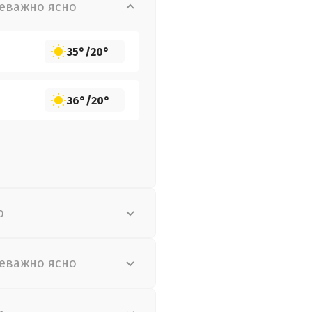
еважно ясно
35°
/
20°
36°
/
20°
о
еважно ясно