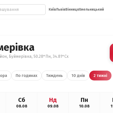
Київ
Львів
Вінниця
Хмельницький
мерівка
он, Буймерівка, 50.28°Пн, 34.81°Сх
ора
По годинах
Тиждень
10 днів
2 тижні
Сб
Нд
Пн
08.08
09.08
10.08
1