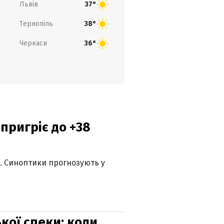
Львів
37°
Тернопіль
38°
Черкаси
36°
 пригріє до +38
ю. Синоптики прогнозують у
кої спеки: коли