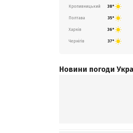
Кропивницький
38°
Полтава
35°
Харків
36°
Чернігів
37°
Новини погоди Украї