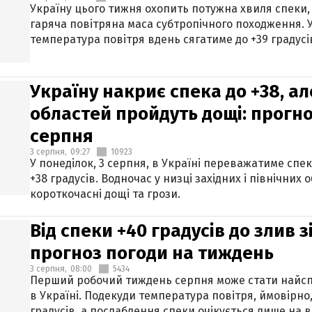
Україну цього тижня охопить потужна хвиля спеки,
гаряча повітряна маса субтропічного походження. У
температура повітря вдень сягатиме до +39 градусі
Україну накриє спека до +38, ал
областей пройдуть дощі: прогно
серпня
3 серпня,
09:27
10923
У понеділок, 3 серпня, в Україні переважатиме спе
+38 градусів. Водночас у низці західних і північних
короткочасні дощі та грози.
Від спеки +40 градусів до злив 
прогноз погоди на тиждень
3 серпня,
08:00
5434
Перший робочий тиждень серпня може стати найсп
в Україні. Подекуди температура повітря, ймовірно,
градусів, а послаблення спеки очікується лише на в