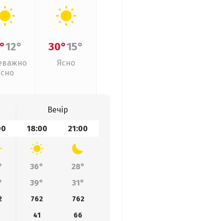
°
12°
30°
15°
еважно
Ясно
ясно
Вечір
00
18:00
21:00
°
36°
28°
°
39°
31°
2
762
762
41
66