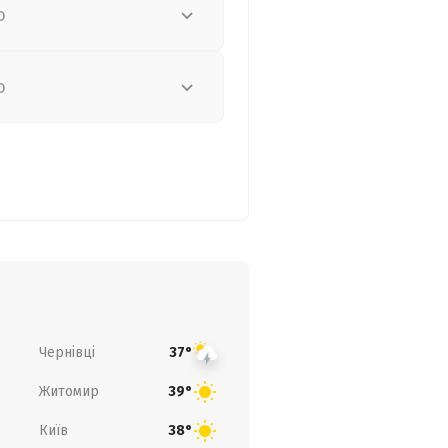
о
о
Чернівці
37°
Житомир
39°
Київ
38°