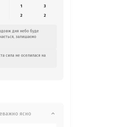
1
3
2
2
родовж дня небо буде
ачається, залишаємо
та сила не оселилася на
еважно ясно