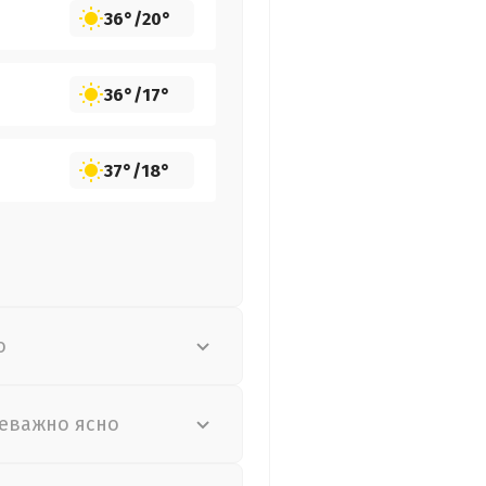
36°
/
20°
36°
/
17°
37°
/
18°
о
еважно ясно