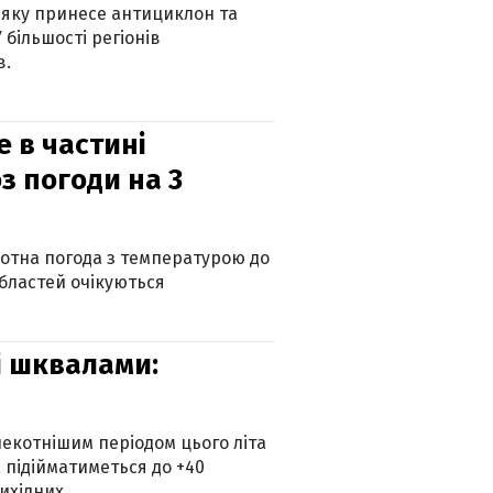
 яку принесе антициклон та
 більшості регіонів
в.
е в частині
з погоди на 3
котна погода з температурою до
 областей очікуються
зі шквалами:
екотнішим періодом цього літа
 підійматиметься до +40
ихідних.