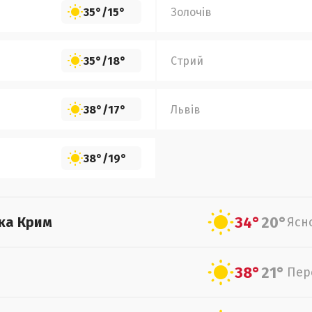
35°
/
15°
Золочів
35°
/
18°
Стрий
38°
/
17°
Львів
38°
/
19°
34°
20°
ка Крим
Ясн
38°
21°
Пер