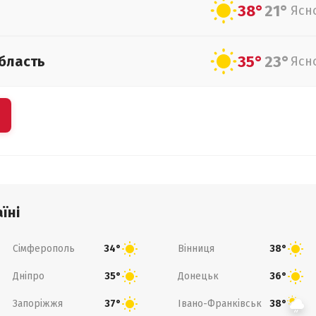
38°
21°
Ясн
35°
23°
бласть
Ясн
їні
Сімферополь
Вінниця
34°
38°
Дніпро
Донецьк
35°
36°
Запоріжжя
Івано-Франківськ
37°
38°