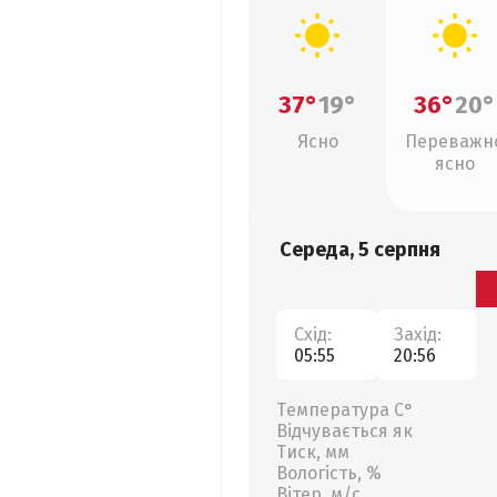
37°
19°
36°
20°
Ясно
Переважн
ясно
Середа, 5 серпня
Схід:
Захід:
05:55
20:56
Температура С°
Відчувається як
Тиск, мм
Вологість, %
Вітер, м/с