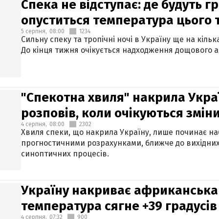
Спека не відступає: де будуть г
опуститься температура цього
5 серпня,
08:00
1234
Сильну спеку та тропічні ночі в Україну ще на кіль
До кінця тижня очікується надходження дощового 
"Спекотна хвиля" накрила Укра
розповів, коли очікуються змін
4 серпня,
08:00
2302
Хвиля спеки, що накрила Україну, лише починає на
прогностичними розрахунками, ближче до вихідни
синоптичних процесів.
Україну накриває африканська 
температура сягне +39 градусів
4 серпня,
07:32
900