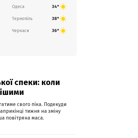
Одеса
34°
Тернопіль
38°
Черкаси
36°
кої спеки: коли
нішими
атиме свого піка. Подекуди
наприкінці тижня на зміну
а повітряна маса.