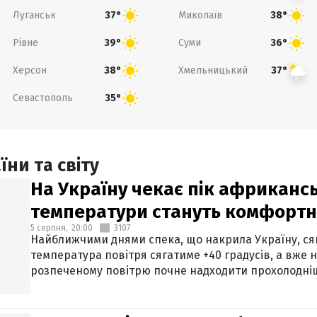
Луганськ
Миколаїв
37°
38°
Рівне
Суми
39°
36°
Херсон
Хмельницький
38°
37°
Севастополь
35°
ни та світу
На Україну чекає пік африкансь
температури стануть комфорт
5 серпня,
20:00
3107
Найближчими днями спека, що накрила Україну, сяг
температура повітря сягатиме +40 градусів, а вже 
розпеченому повітрю почне надходити прохолодніш