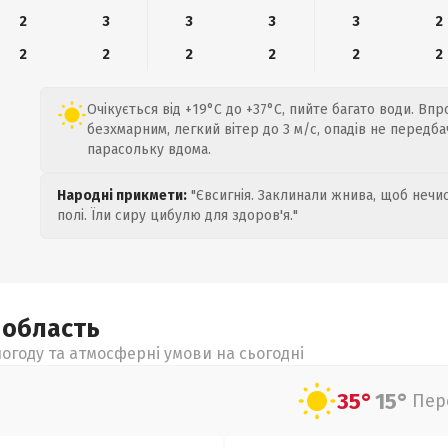
2
3
3
3
3
2
2
2
2
2
2
2
Очікується від +19°C до +37°C, пийте багато води. Вп
безхмарним, легкий вітер до 3 м/с, опадів не передб
парасольку вдома.
Народні прикмети:
"Євсигнія. Заклинали жнива, щоб нечис
полі. Їли сиру цибулю для здоров'я."
а
область
огоду та атмосферні умови на сьогодні
35°
15°
Пер