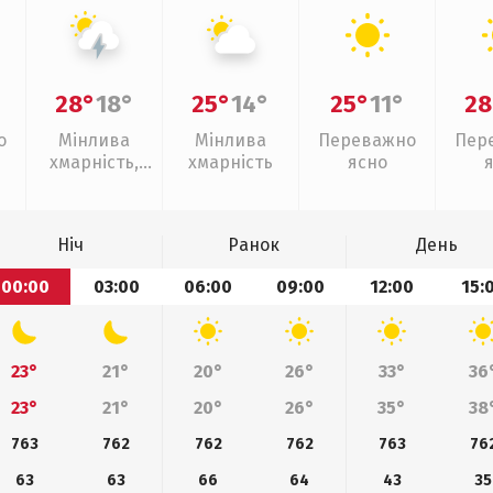
28°
18°
25°
14°
25°
11°
28
о
Мінлива
Мінлива
Переважно
Пер
хмарність,
хмарність
ясно
грози
Ніч
Ранок
День
00:00
03:00
06:00
09:00
12:00
15:
23°
21°
20°
26°
33°
36
23°
21°
20°
26°
35°
38
763
762
762
762
763
76
63
63
66
64
43
35