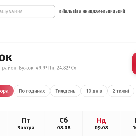
Київ
Львів
Вінниця
Хмельницький
ок
 район, Бужок, 49.9°Пн, 24.82°Сх
ора
По годинах
Тиждень
10 днів
2 тижні
Пт
Сб
Нд
Завтра
08.08
09.08
1