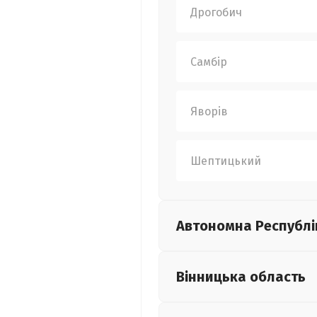
Дрогобич
Самбір
Яворів
Шептицький
Автономна Республі
Вінницька
область