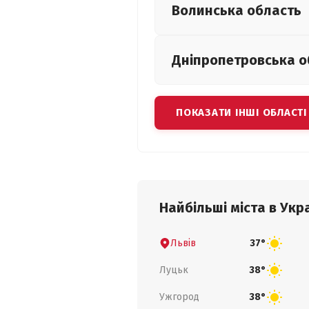
Волинська
область
Дніпропетровська
о
ПОКАЗАТИ ІНШІ ОБЛАСТІ
Найбільші міста в Укра
Львів
37°
Луцьк
38°
Ужгород
38°