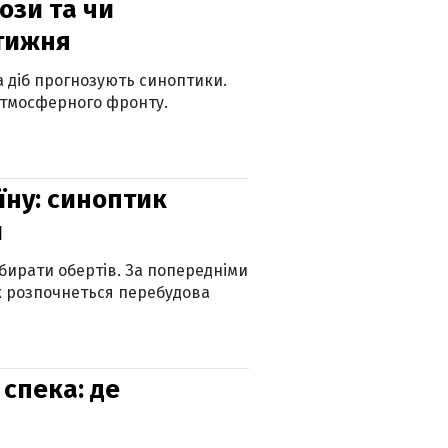
рози та чи
 тижня
ка діб прогнозують синоптики.
атмосферного фронту.
їну: синоптик
и
бирати обертів. За попередніми
х розпочнеться перебудова
спека: де