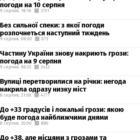
погоди на 10 серпня
9 серпня,
18:16
3751
Без сильної спеки: з якої погоди
розпочнеться наступний тиждень
9 серпня,
08:00
673
Частину України знову накриють грози:
погода на 9 серпня
9 серпня,
06:33
2422
Вулиці перетворилися на річки: негода
накрила одразу низку міст
8 серпня,
21:00
4777
До +33 градусів і локальні грози: якою
буде погода найближчими днями
8 серпня,
20:00
880
До +38, але місцями з грозами та