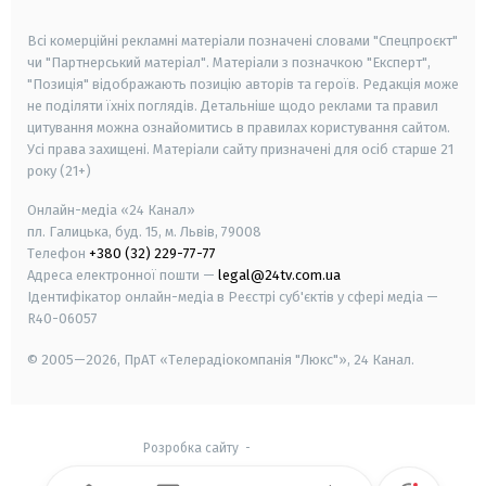
smart tv
samsung smart tv
Всі комерційні рекламні матеріали позначені словами "Спецпроєкт"
чи "Партнерський матеріал". Матеріали з позначкою "Експерт",
"Позиція" відображають позицію авторів та героїв. Редакція може
не поділяти їхніх поглядів. Детальніше щодо реклами та правил
цитування можна ознайомитись в правилах користування сайтом.
Усі права захищені.
Матеріали сайту призначені для осіб старше
21
року (21+)
Онлайн-медіа «24 Канал»
пл. Галицька, буд. 15, м. Львів, 79008
Телефон
+380 (32) 229-77-77
Адреса електронної пошти —
legal@24tv.com.ua
Ідентифікатор онлайн-медіа в Реєстрі суб'єктів у сфері медіа —
R40-06057
© 2005—2026,
ПрАТ «Телерадіокомпанія "Люкс"», 24 Канал.
Розробка сайту
-