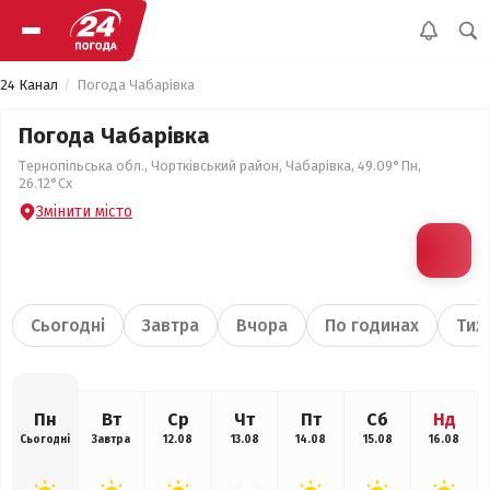
24 Канал
Погода Чабарівка
Погода Чабарівка
Тернопільська обл., Чортківський район, Чабарівка, 49.09°Пн,
26.12°Сх
Змінити місто
Сьогодні
Завтра
Вчора
По годинах
Тиж
Пн
Вт
Ср
Чт
Пт
Сб
Нд
Сьогодні
Завтра
12.08
13.08
14.08
15.08
16.08