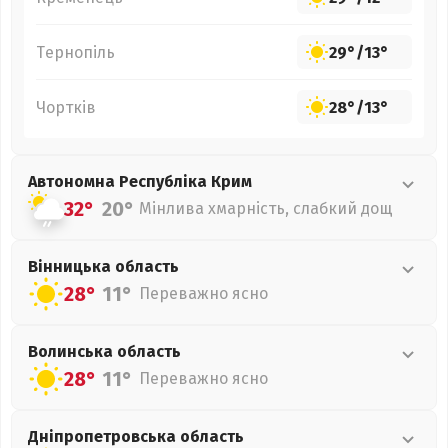
Тернопіль
29°
/
13°
Чортків
28°
/
13°
Автономна Республіка Крим
32°
20°
Мінлива хмарність, слабкий дощ
Вінницька
область
28°
11°
Переважно ясно
Волинська
область
28°
11°
Переважно ясно
Дніпропетровська
область