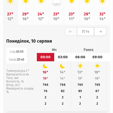
27°
29°
24°
23°
23°
29°
32°
12°
16°
12°
10°
11°
10°
14°
7
/14
Понеділок, 10 серпня
Ніч
Ранок
Схід:
05:59
00:00
03:00
06:00
09:00
1
Захід:
20:40
Температура С°
16°
14°
13°
18°
Відчувається як
Тиск, мм
16°
14°
13°
18°
Вологість, %
766
766
765
765
Вітер, м/с
Ймовірність опадів,
76
82
85
67
%
2
2
1
2
2
2
2
2