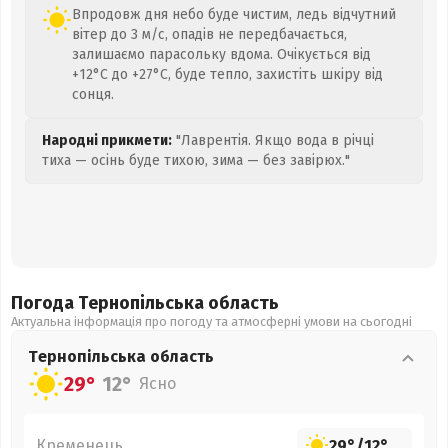
Впродовж дня небо буде чистим, ледь відчутний
вітер до 3 м/с, опадів не передбачається,
залишаємо парасольку вдома. Очікується від
+12°C до +27°C, буде тепло, захистіть шкіру від
сонця.
Народні прикмети:
"Лаврентія. Якщо вода в річці
тиха — осінь буде тихою, зима — без завірюх."
Погода Тернопільська
область
Актуальна інформація про погоду та атмосферні умови на сьогодні
Тернопільська
область
29°
12°
Ясно
Кременець
29°
/
12°