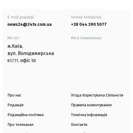
E-mail редакції
Номер телефону:
news24@24tv.com.ua
+38 044 390 5077
Ми тут:
Ми в соцмережах:
м.Київ
,
вул. Володимирська
офіс
61/11,
50
Про нас
Угода Користувача Спільноти
Редакція
Правила коментування
Редакційна політика
Технічна інформація
Про телеканал
Контакти