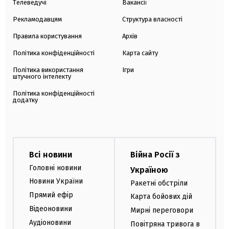
Телеведучі
Вакансії
Рекламодавцям
Структура власності
Правила користування
Архів
Політика конфіденційності
Карта сайту
Політика використання
Ігри
штучного інтелекту
Політика конфіденційності
додатку
Всі новини
Війна Росії з
Головні новини
Україною
Новини України
Ракетні обстріли
Прямий ефір
Карта бойових дій
Відеоновини
Мирні переговори
Аудіоновини
Повітряна тривога в