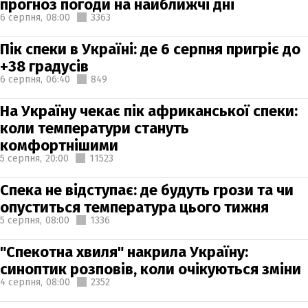
прогноз погоди на найближчі дні
6 серпня,
08:00
3363
Пік спеки в Україні: де 6 серпня пригріє до
+38 градусів
6 серпня,
06:40
849
На Україну чекає пік африканської спеки:
коли температури стануть
комфортнішими
5 серпня,
20:00
11523
Спека не відступає: де будуть грози та чи
опуститься температура цього тижня
5 серпня,
08:00
1336
"Спекотна хвиля" накрила Україну:
синоптик розповів, коли очікуються зміни
4 серпня,
08:00
2352