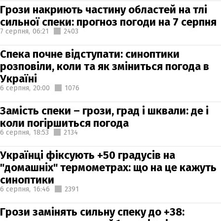
Грози накриють частину областей на тлі
сильної спеки: прогноз погоди на 7 серпня
7 серпня,
06:21
2403
Спека почне відступати: синоптики
розповіли, коли та як зміниться погода в
Україні
6 серпня,
20:00
1076
Замість спеки – грози, град і шквали: де і
коли погіршиться погода
6 серпня,
18:53
2134
Українці фіксують +50 градусів на
"домашніх" термометрах: що на це кажуть
синоптики
6 серпня,
16:46
2391
Грози замінять сильну спеку до +38: