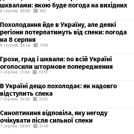
шквалами: якою буде погода на вихідних
8 серпня,
08:00
983
Похолодання йде в Україну, але деякі
регіони потерпатимуть від спеки: погода
на 8 серпня
8 серпня,
06:46
1358
Грози, град і шквали: по всій Україні
оголосили штормове попередження
7 серпня,
21:00
1978
В Україні дещо похолодає: як надовго
відступить спека
7 серпня,
20:00
9455
Синоптикиня відповіла, яку негоду
очікувати після сильної спеки
7 серпня,
08:00
2446