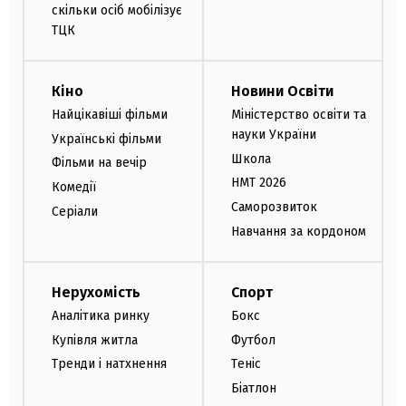
скільки осіб мобілізує
ТЦК
Кіно
Новини Освіти
Найцікавіші фільми
Міністерство освіти та
науки України
Українські фільми
Школа
Фільми на вечір
НМТ 2026
Комедії
Саморозвиток
Серіали
Навчання за кордоном
Нерухомість
Спорт
Аналітика ринку
Бокс
Купівля житла
Футбол
Тренди і натхнення
Теніс
Біатлон