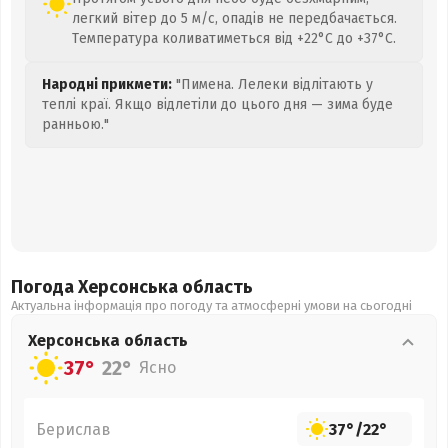
легкий вітер до 5 м/с, опадів не передбачається.
Температура коливатиметься від +22°C до +37°C.
Народні прикмети:
"Пимена. Лелеки відлітають у
теплі краї. Якщо відлетіли до цього дня — зима буде
ранньою."
Погода Херсонська
область
Актуальна інформація про погоду та атмосферні умови на сьогодні
Херсонська
область
37°
22°
Ясно
Берислав
37°
/
22°