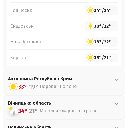
Генічеськ
34°
/
24°
Скадовськ
38°
/
22°
Нова Каховка
38°
/
22°
Херсон
38°
/
21°
Автономна Республіка Крим
33°
19°
Переважно ясно
Вінницька
область
34°
21°
Мінлива хмарність, грози
Волинська
область