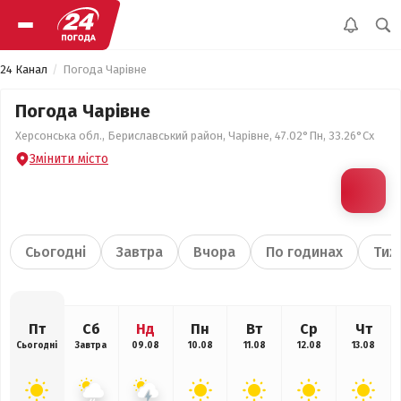
24 Канал
Погода Чарівне
Погода Чарівне
Херсонська обл., Бериславський район, Чарівне, 47.02°Пн, 33.26°Сх
Змінити місто
Сьогодні
Завтра
Вчора
По годинах
Тиж
Пт
Сб
Нд
Пн
Вт
Ср
Чт
Сьогодні
Завтра
09.08
10.08
11.08
12.08
13.08