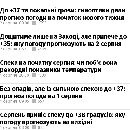
До +37 та локальні грози: синоптики дали
прогноз погоди на початок нового тижня
2 серпня,
08:00
1793
Дощитиме лише на Заході, але припече до
+35: яку погоду прогнозують на 2 серпня
2 серпня,
06:57
2695
Спека на початку серпня: чи поб'є вона
рекордні показники температури
1 серпня,
20:00
1539
Без опадів, але із сильною спекою до +37:
прогноз погоди на 1 серпня
1 серпня,
09:05
657
Серпень приніс спеку до +38 градусів: яку
погоду прогнозують на вихідні
1 серпня,
08:00
845