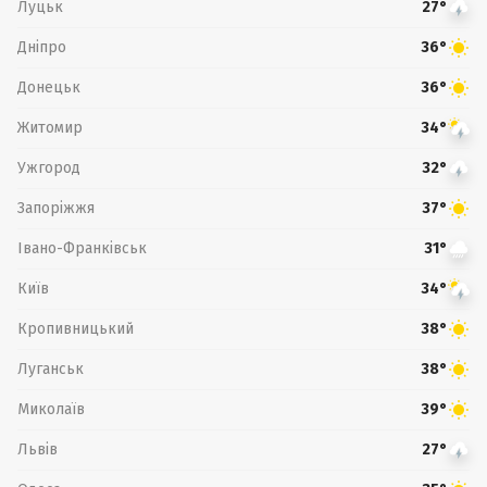
Луцьк
27°
Дніпро
36°
Донецьк
36°
Житомир
34°
Ужгород
32°
Запоріжжя
37°
Івано-Франківськ
31°
Київ
34°
Кропивницький
38°
Луганськ
38°
Миколаїв
39°
Львів
27°