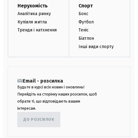
Нерухомість
Спорт
Аналітика ринку
Бокс
Купівля житла
Футбол
Тренди і натхнення
Теніс
Біатлон
Інші види спорту
Email - розсилка
Будьте в курсі всіх новин і оновлень!
Перейдіть на сторінку наших розсилок, щоб
обрати ті, що відповідають вашим
інтересам.
ДО РОЗСИЛОК