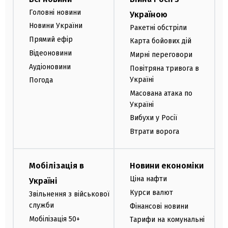
Головні новини
Україною
Новини України
Ракетні обстріли
Прямий ефір
Карта бойових дій
Відеоновини
Мирні переговори
Аудіоновини
Повітряна тривога в
Україні
Погода
Масована атака по
Україні
Вибухи у Росії
Втрати ворога
Мобілізація в
Новини економіки
Ціна нафти
Україні
Курси валют
Звільнення з військової
служби
Фінансові новини
Мобілізація 50+
Тарифи на комунальні