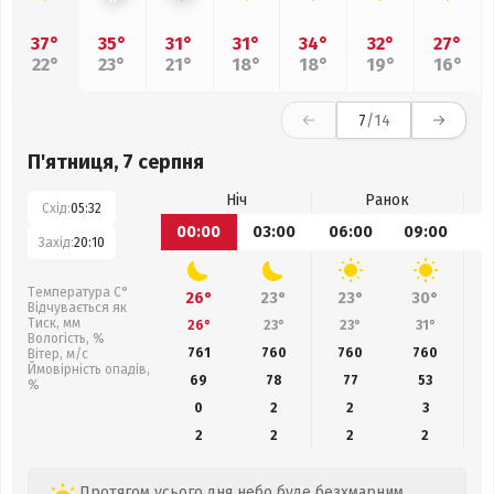
37°
35°
31°
31°
34°
32°
27°
22°
23°
21°
18°
18°
19°
16°
7
/14
П'ятниця, 7 серпня
Ніч
Ранок
Схід:
05:32
00:00
03:00
06:00
09:00
1
Захід:
20:10
Температура С°
26°
23°
23°
30°
Відчувається як
Тиск, мм
26°
23°
23°
31°
Вологість, %
761
760
760
760
Вітер, м/с
Ймовірність опадів,
69
78
77
53
%
0
2
2
3
2
2
2
2
Протягом усього дня небо буде безхмарним,