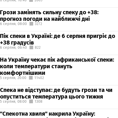
6 серпня,
16:46
2005
Грози замінять сильну спеку до +38:
прогноз погоди на найближчі дні
6 серпня,
08:00
3272
Пік спеки в Україні: де 6 серпня пригріє до
+38 градусів
6 серпня,
06:40
822
На Україну чекає пік африканської спеки:
коли температури стануть
комфортнішими
5 серпня,
20:00
11402
Спека не відступає: де будуть грози та чи
опуститься температура цього тижня
5 серпня,
08:00
1308
"Спекотна хвиля" накрила Україну: