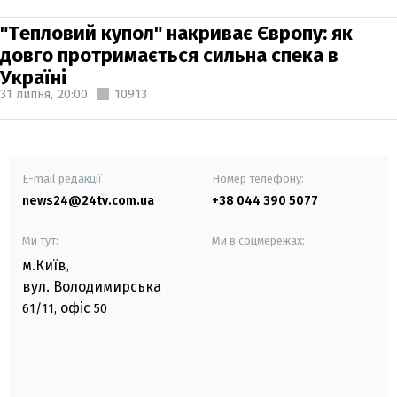
"Тепловий купол" накриває Європу: як
довго протримається сильна спека в
Україні
31 липня,
20:00
10913
E-mail редакції
Номер телефону:
news24@24tv.com.ua
+38 044 390 5077
Ми тут:
Ми в соцмережах:
м.Київ
,
вул. Володимирська
офіс
61/11,
50