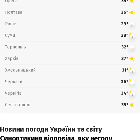
Одеса
35°
Полтава
36°
Рівне
29°
Суми
38°
Тернопіль
32°
Харків
37°
Хмельницький
31°
Черкаси
36°
Чернігів
34°
Севастополь
35°
Новини погоди України та світу
Синоптикиня відповіла, яку негоду