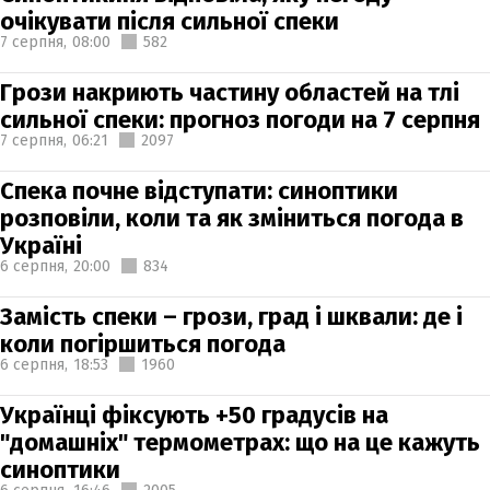
очікувати після сильної спеки
7 серпня,
08:00
582
Грози накриють частину областей на тлі
сильної спеки: прогноз погоди на 7 серпня
7 серпня,
06:21
2097
Спека почне відступати: синоптики
розповіли, коли та як зміниться погода в
Україні
6 серпня,
20:00
834
Замість спеки – грози, град і шквали: де і
коли погіршиться погода
6 серпня,
18:53
1960
Українці фіксують +50 градусів на
"домашніх" термометрах: що на це кажуть
синоптики