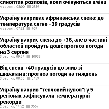
синоптик розповів, коли очікуються зміни
4 серпня,
08:00
2339
Україну накриває африканська спека: де
температура сягне +39 градусів
4 серпня,
07:32
909
Україну накриє спека до +38, але в частині
областей пройдуть дощі: прогноз погоди
на 3 серпня
3 серпня,
09:27
10938
Від спеки +40 градусів до злив зі
шквалами: прогноз погоди на тиждень
3 серпня,
08:00
5459
Україну накрив "тепловий купол": у 5
регіонах зафіксували температурні
рекорди
2 серпня,
14:52
3667