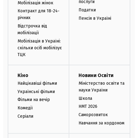
послуги
Мобілізація жінок
Податки
Контракт для 18-24-
річних
Пенсія в Україні
Відстрочка від
мобілізації
Мобілізація в Україні:
скільки осіб мобілізує
ТЦК
Кіно
Новини Освіти
Найцікавіші фільми
Міністерство освіти та
науки України
Українські фільми
Школа
Фільми на вечір
НМТ 2026
Комедії
Саморозвиток
Серіали
Навчання за кордоном