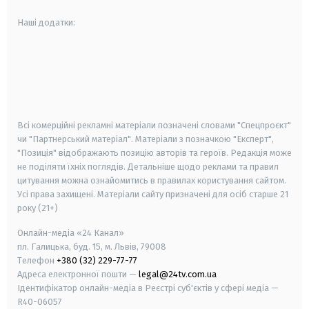
Наші додатки:
android
apple
smart tv
samsung smart tv
Всі комерційні рекламні матеріали позначені словами "Спецпроєкт"
чи "Партнерський матеріал". Матеріали з позначкою "Експерт",
"Позиція" відображають позицію авторів та героїв. Редакція може
не поділяти їхніх поглядів. Детальніше щодо реклами та правил
цитування можна ознайомитись в правилах користування сайтом.
Усі права захищені.
Матеріали сайту призначені для осіб старше
21
року (21+)
Онлайн-медіа «24 Канал»
пл. Галицька, буд. 15, м. Львів, 79008
Телефон
+380 (32) 229-77-77
Адреса електронної пошти —
legal@24tv.com.ua
Ідентифікатор онлайн-медіа в Реєстрі суб'єктів у сфері медіа —
R40-06057