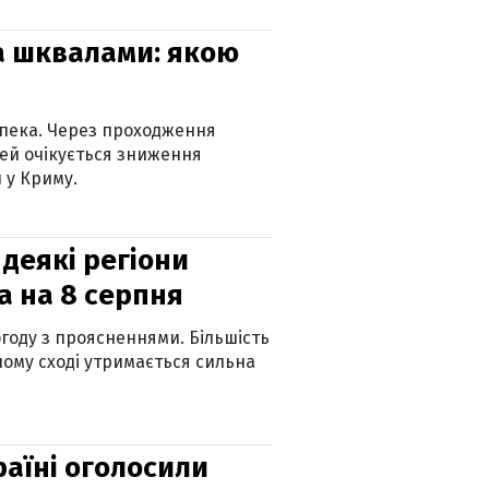
та шквалами: якою
спека. Через проходження
ей очікується зниження
 у Криму.
 деякі регіони
а на 8 серпня
огоду з проясненнями. Більшість
ному сході утримається сильна
країні оголосили