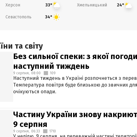
Херсон
Хмельницький
33°
24°
Севастополь
34°
ни та світу
Без сильної спеки: з якої пого
наступний тиждень
9 серпня,
08:00
109
Наступний тиждень в Україні розпочнеться з перев
Температура повітря буде близькою до звичних для
очікуються опади.
Частину України знову накриют
9 серпня
9 серпня,
06:33
1710
У неділю, 9 серпня, на переважній частині територі