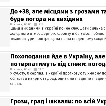
До +38, але місцями з грозами 
буде погода на вихідних
8 серпня,
08:00
976
Цими вихідними в Україні почне слабшати сильна 
холодного атмосферного фронту в більшості област
температури повітря, одна не на південному сході й
Похолодання йде в Україну, але
потерпатимуть від спеки: погод
8 серпня,
06:46
1332
У суботу, 8 серпня, в Україні прогнозують хмарну п
областей накриють дощі, однак на півдні та півден
спека.
Грози, град і шквали: по всій У