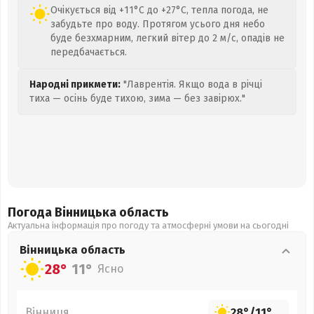
Очікується від +11°C до +27°C, тепла погода, не
забудьте про воду. Протягом усього дня небо
буде безхмарним, легкий вітер до 2 м/с, опадів не
передбачається.
Народні прикмети:
"Лаврентія. Якщо вода в річці
тиха — осінь буде тихою, зима — без завірюх."
Погода Вінницька
область
Актуальна інформація про погоду та атмосферні умови на сьогодні
Вінницька
область
28°
11°
Ясно
Вінниця
28°
/
11°