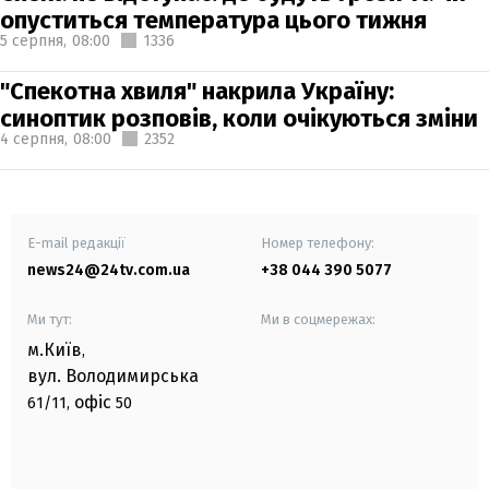
опуститься температура цього тижня
5 серпня,
08:00
1336
"Спекотна хвиля" накрила Україну:
синоптик розповів, коли очікуються зміни
4 серпня,
08:00
2352
E-mail редакції
Номер телефону:
news24@24tv.com.ua
+38 044 390 5077
Ми тут:
Ми в соцмережах:
м.Київ
,
вул. Володимирська
офіс
61/11,
50