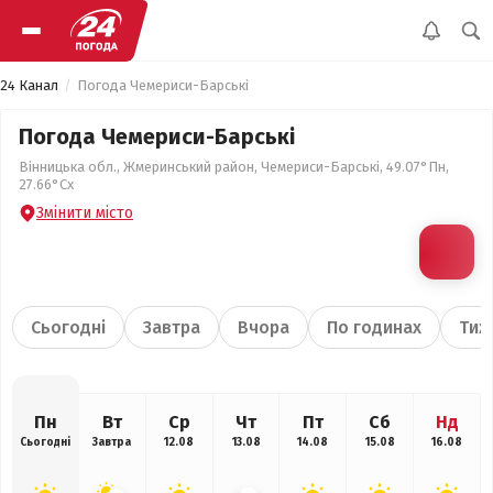
24 Канал
Погода Чемериси-Барські
Погода Чемериси-Барські
Вінницька обл., Жмеринський район, Чемериси-Барські, 49.07°Пн,
27.66°Сх
Змінити місто
Сьогодні
Завтра
Вчора
По годинах
Тиж
Пн
Вт
Ср
Чт
Пт
Сб
Нд
Сьогодні
Завтра
12.08
13.08
14.08
15.08
16.08