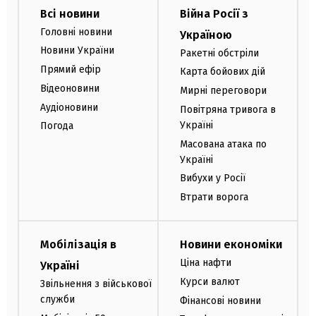
Всі новини
Війна Росії з
Головні новини
Україною
Новини України
Ракетні обстріли
Прямий ефір
Карта бойових дій
Відеоновини
Мирні переговори
Аудіоновини
Повітряна тривога в
Україні
Погода
Масована атака по
Україні
Вибухи у Росії
Втрати ворога
Мобілізація в
Новини економіки
Ціна нафти
Україні
Курси валют
Звільнення з військової
служби
Фінансові новини