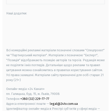
Наші додатки:
android
apple
smart tv
samsung smart tv
Всі комерційні рекламні матеріали позначені словами "Спецпроєкт"
чи "Партнерський матеріал". Матеріали з позначкою "Експерт",
"Позиція" відображають позицію авторів та героїв. Редакція може
не поділяти їхніх поглядів. Детальніше щодо реклами та правил
цитування можна ознайомитись в правилах користування сайтом.
Усі права захищені.
Матеріали сайту призначені для осіб старше
21
року (21+)
Онлайн-медіа «24 Канал»
пл. Галицька, буд. 15, м. Львів, 79008
Телефон
+380 (32) 229-77-77
Адреса електронної пошти —
legal@24tv.com.ua
Ідентифікатор онлайн-медіа в Реєстрі суб'єктів у сфері медіа —