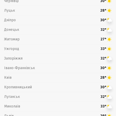
Чернівці
30°
Луцьк
28°
Дніпро
30°
Донецьк
32°
Житомир
27°
Ужгород
33°
Запоріжжя
32°
Івано-Франківськ
30°
Київ
28°
Кропивницький
30°
Луганськ
32°
Миколаїв
33°
Львів
29°