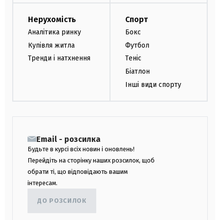
Нерухомість
Спорт
Аналітика ринку
Бокс
Купівля житла
Футбол
Тренди і натхнення
Теніс
Біатлон
Інші види спорту
Email - розсилка
Будьте в курсі всіх новин і оновлень!
Перейдіть на сторінку наших розсилок, щоб
обрати ті, що відповідають вашим
інтересам.
ДО РОЗСИЛОК