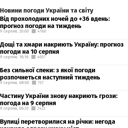
Новини погоди України та світу
Від прохолодних ночей до +36 вдень:
прогноз погоди на тиждень
9 серпня,
20:00
4160
Дощі та хмари накриють Україну: прогноз
погоди на 10 серпня
9 серпня,
18:16
4057
Без сильної спеки: з якої погоди
розпочнеться наступний тиждень
9 серпня,
08:00
757
Частину України знову накриють грози:
погода на 9 серпня
9 серпня,
06:33
2422
Вулиці перетворилися на річки: негода