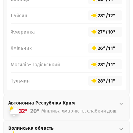
Гайсин
28°
/
12°
Жмеринка
27°
/
10°
Хмільник
26°
/
11°
Могилів-Подільський
28°
/
11°
Тульчин
28°
/
11°
Автономна Республіка Крим
32°
20°
Мінлива хмарність, слабкий дощ
Волинська
область