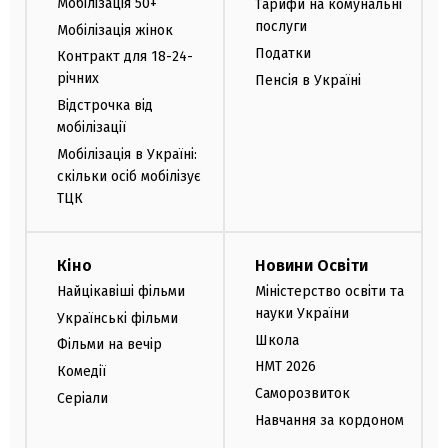
Мобілізація 50+
Тарифи на комунальні
послуги
Мобілізація жінок
Податки
Контракт для 18-24-
річних
Пенсія в Україні
Відстрочка від
мобілізації
Мобілізація в Україні:
скільки осіб мобілізує
ТЦК
Кіно
Новини Освіти
Найцікавіші фільми
Міністерство освіти та
науки України
Українські фільми
Школа
Фільми на вечір
НМТ 2026
Комедії
Саморозвиток
Серіали
Навчання за кордоном