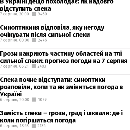
В Україні дещо похолодає: як надовго
відступить спека
7 серпня,
20:00
9460
Синоптикиня відповіла, яку негоду
очікувати після сильної спеки
7 серпня,
08:00
2446
Грози накриють частину областей на тлі
сильної спеки: прогноз погоди на 7 серпня
7 серпня,
06:21
2403
Спека почне відступати: синоптики
розповіли, коли та як зміниться погода в
Україні
6 серпня,
20:00
1079
Замість спеки – грози, град і шквали: де і
коли погіршиться погода
6 серпня,
18:53
2134