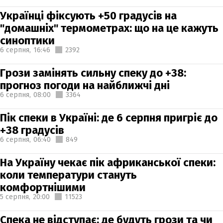
Українці фіксують +50 градусів на
"домашніх" термометрах: що на це кажуть
синоптики
6 серпня,
16:46
2392
Грози замінять сильну спеку до +38:
прогноз погоди на найближчі дні
6 серпня,
08:00
3364
Пік спеки в Україні: де 6 серпня пригріє до
+38 градусів
6 серпня,
06:40
849
На Україну чекає пік африканської спеки:
коли температури стануть
комфортнішими
5 серпня,
20:00
11523
Спека не відступає: де будуть грози та чи