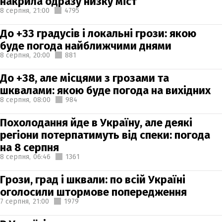
накрила одразу низку міст
8 серпня,
21:00
4795
До +33 градусів і локальні грози: якою
буде погода найближчими днями
8 серпня,
20:00
881
До +38, але місцями з грозами та
шквалами: якою буде погода на вихідних
8 серпня,
08:00
984
Похолодання йде в Україну, але деякі
регіони потерпатимуть від спеки: погода
на 8 серпня
8 серпня,
06:46
1361
Грози, град і шквали: по всій Україні
оголосили штормове попередження
7 серпня,
21:00
1979