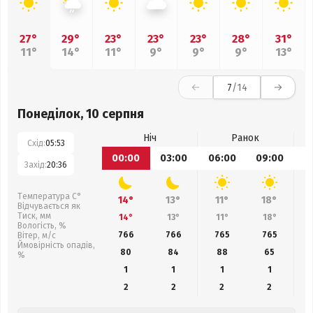
27°
29°
23°
23°
23°
28°
31°
11°
14°
11°
9°
9°
9°
13°
7
/14
Понеділок, 10 серпня
Ніч
Ранок
Схід:
05:53
00:00
03:00
06:00
09:00
1
Захід:
20:36
Температура С°
14°
13°
11°
18°
Відчувається як
Тиск, мм
14°
13°
11°
18°
Вологість, %
766
766
765
765
Вітер, м/с
Ймовірність опадів,
80
84
88
65
%
1
1
1
1
2
2
2
2