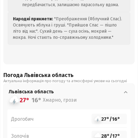
передбачається, залишаємо парасольку вдома.
Народні прикмети:
"Преображення (Яблучний Спас).
Освячують яблука і груші. "Прийшов Спас — пішло
літо від нас". Сухий день — суха осінь, мокрий —
мокра. Ночі стають по-справжньому холодними."
Погода Львівська
область
Актуальна інформація про погоду та атмосферні умови на сьогодні
Львівська
область
27°
16°
Хмарно, грози
Дрогобич
27°
/
16°
Золочів
28°
/
17°