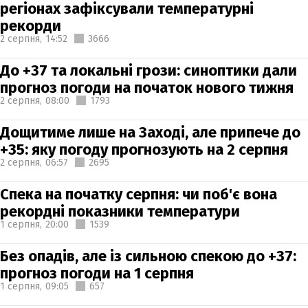
регіонах зафіксували температурні
рекорди
2 серпня,
14:52
3666
До +37 та локальні грози: синоптики дали
прогноз погоди на початок нового тижня
2 серпня,
08:00
1793
Дощитиме лише на Заході, але припече до
+35: яку погоду прогнозують на 2 серпня
2 серпня,
06:57
2695
Спека на початку серпня: чи поб'є вона
рекордні показники температури
1 серпня,
20:00
1539
Без опадів, але із сильною спекою до +37:
прогноз погоди на 1 серпня
1 серпня,
09:05
657