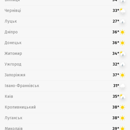
Чернівці
33°
Луцьк
27°
Дніпро
36°
Донецьк
36°
Житомир
34°
Ужгород
32°
Запоріжжя
37°
Івано-Франківськ
31°
Київ
35°
Кропивницький
38°
Луганськ
38°
Миколаїв
39°