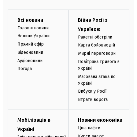
Всі новини
Війна Росії з
Головні новини
Україною
Новини України
Ракетні обстріли
Прямий ефір
Карта бойових дій
Відеоновини
Мирні переговори
Аудіоновини
Повітряна тривога в
Україні
Погода
Масована атака по
Україні
Вибухи у Росії
Втрати ворога
Мобілізація в
Новини економіки
Ціна нафти
Україні
Курси валют