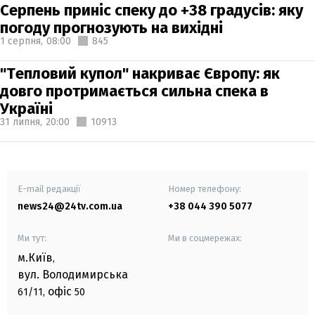
Серпень приніс спеку до +38 градусів: яку
погоду прогнозують на вихідні
1 серпня,
08:00
845
"Тепловий купол" накриває Європу: як
довго протримається сильна спека в
Україні
31 липня,
20:00
10913
E-mail редакції
Номер телефону:
news24@24tv.com.ua
+38 044 390 5077
Ми тут:
Ми в соцмережах:
м.Київ
,
вул. Володимирська
офіс
61/11,
50