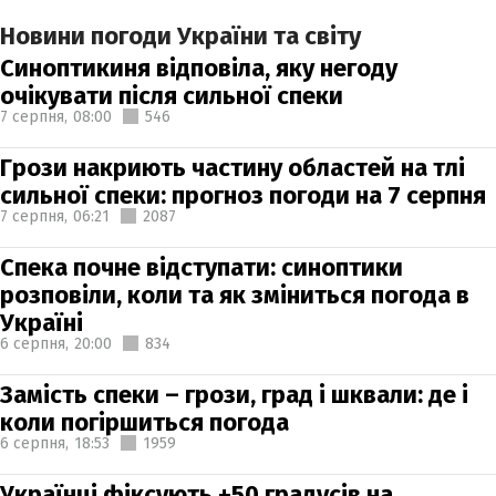
Новини погоди України та світу
Синоптикиня відповіла, яку негоду
очікувати після сильної спеки
7 серпня,
08:00
546
Грози накриють частину областей на тлі
сильної спеки: прогноз погоди на 7 серпня
7 серпня,
06:21
2087
Спека почне відступати: синоптики
розповіли, коли та як зміниться погода в
Україні
6 серпня,
20:00
834
Замість спеки – грози, град і шквали: де і
коли погіршиться погода
6 серпня,
18:53
1959
Українці фіксують +50 градусів на