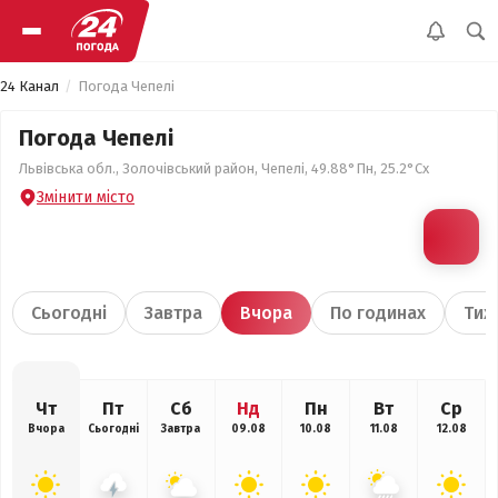
24 Канал
Погода Чепелі
Погода Чепелі
Львівська обл., Золочівський район, Чепелі, 49.88°Пн, 25.2°Сх
Змінити місто
Сьогодні
Завтра
Вчора
По годинах
Тиж
Чт
Пт
Сб
Нд
Пн
Вт
Ср
Вчора
Сьогодні
Завтра
09.08
10.08
11.08
12.08