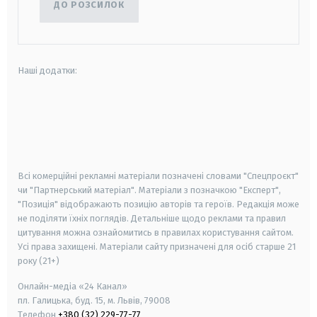
ДО РОЗСИЛОК
Наші додатки:
android
apple
smart tv
samsung smart tv
Всі комерційні рекламні матеріали позначені словами "Спецпроєкт"
чи "Партнерський матеріал". Матеріали з позначкою "Експерт",
"Позиція" відображають позицію авторів та героїв. Редакція може
не поділяти їхніх поглядів. Детальніше щодо реклами та правил
цитування можна ознайомитись в правилах користування сайтом.
Усі права захищені.
Матеріали сайту призначені для осіб старше
21
року (21+)
Онлайн-медіа «24 Канал»
пл. Галицька, буд. 15, м. Львів, 79008
Телефон
+380 (32) 229-77-77