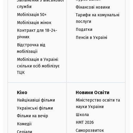
Звільнення з військової
служби
Фінансові новини
Мобілізація 50+
Тарифи на комунальні
послуги
Мобілізація жінок
Податки
Контракт для 18-24-
річних
Пенсія в Україні
Відстрочка від
мобілізації
Мобілізація в Україні:
скільки осіб мобілізує
ТЦК
Кіно
Новини Освіти
Найцікавіші фільми
Міністерство освіти та
науки України
Українські фільми
Школа
Фільми на вечір
НМТ 2026
Комедії
Саморозвиток
Серіали