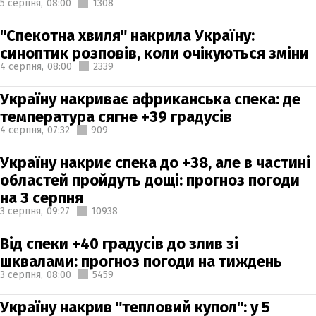
5 серпня,
08:00
1308
"Спекотна хвиля" накрила Україну:
синоптик розповів, коли очікуються зміни
4 серпня,
08:00
2339
Україну накриває африканська спека: де
температура сягне +39 градусів
4 серпня,
07:32
909
Україну накриє спека до +38, але в частині
областей пройдуть дощі: прогноз погоди
на 3 серпня
3 серпня,
09:27
10938
Від спеки +40 градусів до злив зі
шквалами: прогноз погоди на тиждень
3 серпня,
08:00
5459
Україну накрив "тепловий купол": у 5