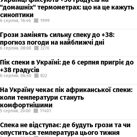
"домашніх" термометрах: що на це кажуть
синоптики
6 серпня,
16:46
1999
Грози замінять сильну спеку до +38:
прогноз погоди на найближчі дні
6 серпня,
08:00
3270
Пік спеки в Україні: де 6 серпня пригріє до
+38 градусів
6 серпня,
06:40
822
На Україну чекає пік африканської спеки:
коли температури стануть
комфортнішими
5 серпня,
20:00
11401
Спека не відступає: де будуть грози та чи
опуститься температура цього тижня