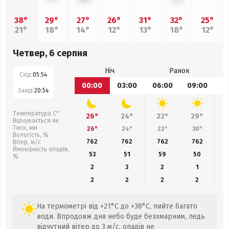
38°
29°
27°
26°
31°
32°
25°
21°
18°
14°
12°
13°
18°
12°
Четвер, 6 серпня
Ніч
Ранок
Схід:
05:54
00:00
03:00
06:00
09:00
1
Захід:
20:54
Температура С°
26°
24°
22°
29°
Відчувається як
Тиск, мм
26°
24°
22°
30°
Вологість, %
762
762
762
762
Вітер, м/с
Ймовірність опадів,
53
51
59
50
%
2
3
2
1
2
2
2
2
На термометрі від +21°C до +38°C, пийте багато
води. Впродовж дня небо буде безхмарним, ледь
відчутний вітер до 3 м/с, опадів не