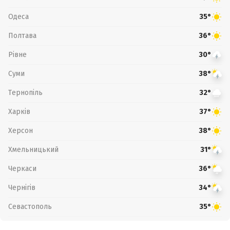
Одеса
35°
Полтава
36°
Рівне
30°
Суми
38°
Тернопіль
32°
Харків
37°
Херсон
38°
Хмельницький
31°
Черкаси
36°
Чернігів
34°
Севастополь
35°