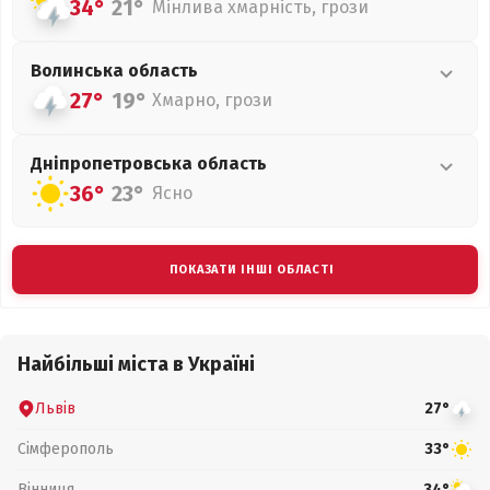
34°
21°
Мінлива хмарність, грози
Волинська
область
27°
19°
Хмарно, грози
Дніпропетровська
область
36°
23°
Ясно
ПОКАЗАТИ ІНШІ ОБЛАСТІ
Найбільші міста в Україні
Львів
27°
Сімферополь
33°
Вінниця
34°