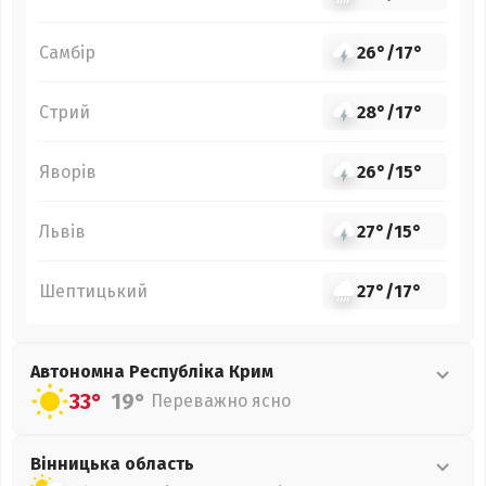
Самбір
26°
/
17°
Стрий
28°
/
17°
Яворів
26°
/
15°
Львів
27°
/
15°
Шептицький
27°
/
17°
Автономна Республіка Крим
33°
19°
Переважно ясно
Вінницька
область