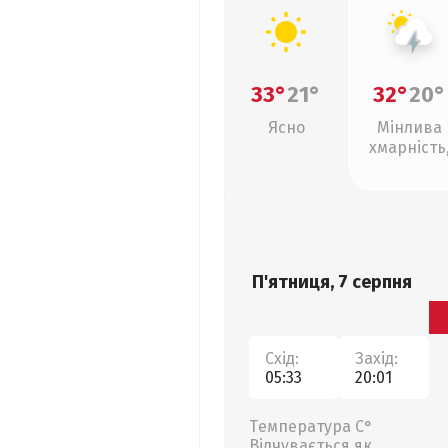
33°
21°
32°
20°
Ясно
Мінлива
хмарність
грози
П'ятниця, 7 серпня
Схід:
Захід:
05:33
20:01
Температура С°
Відчувається як