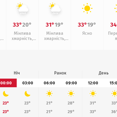
33°
20°
31°
19°
33°
19°
34
Мінлива
Мінлива
Ясно
Пер
,
хмарність,
хмарність,
зливи
зливи
Ніч
Ранок
День
00:00
03:00
06:00
09:00
12:00
15:
23°
23°
21°
28°
31°
33
23°
23°
21°
29°
33°
36