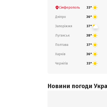
Сімферополь
33°
Дніпро
36°
Запоріжжя
37°
Луганськ
38°
Полтава
37°
Харків
36°
Чернігів
33°
Новини погоди Украї