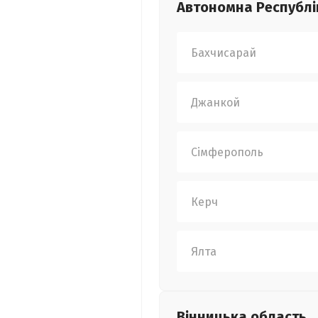
Автономна Республі
Бахчисарай
Джанкой
Сімферополь
Керч
Ялта
Вінницька
область