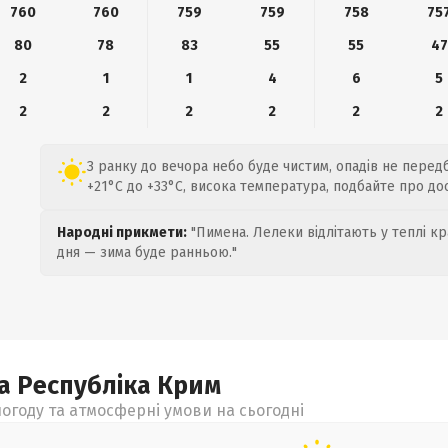
760
760
759
759
758
75
80
78
83
55
55
47
2
1
1
4
6
5
2
2
2
2
2
2
З ранку до вечора небо буде чистим, опадів не перед
+21°C до +33°C, висока температура, подбайте про до
Народні прикмети:
"Пимена. Лелеки відлітають у теплі кр
дня — зима буде ранньою."
а Республіка Крим
огоду та атмосферні умови на сьогодні