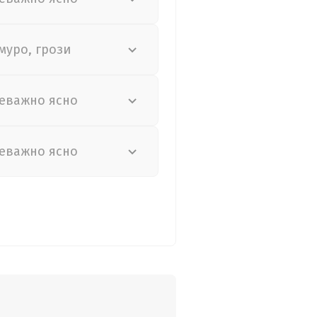
муро, грози
еважно ясно
еважно ясно