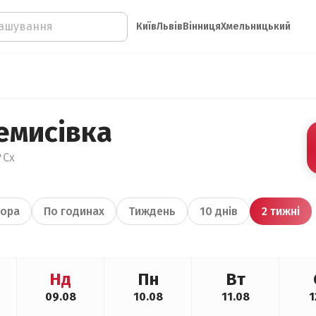
Київ
Львів
Вінниця
Хмельницький
емисівка
°Сх
ора
По годинах
Тиждень
10 днів
2 тижні
Нд
Пн
Вт
09.08
10.08
11.08
1