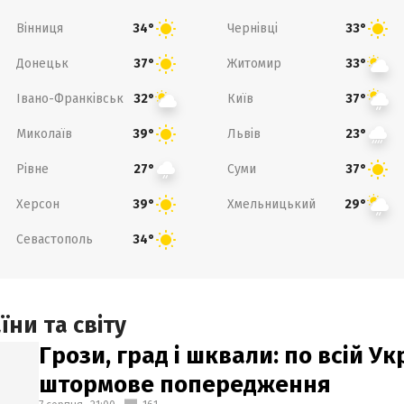
Вінниця
Чернівці
34°
33°
Донецьк
Житомир
37°
33°
Івано-Франківськ
Київ
32°
37°
Миколаїв
Львів
39°
23°
Рівне
Суми
27°
37°
Херсон
Хмельницький
39°
29°
Севастополь
34°
ни та світу
Грози, град і шквали: по всій У
штормове попередження