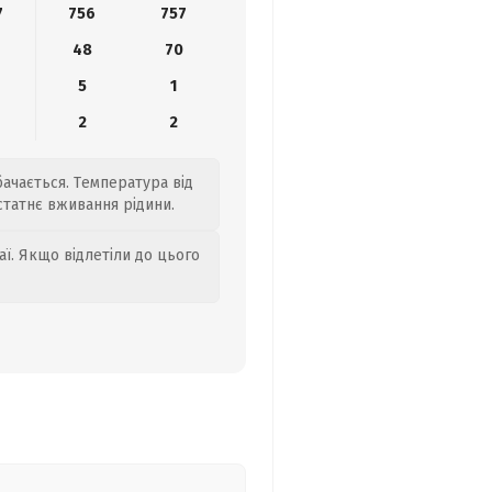
7
756
757
48
70
5
1
2
2
бачається. Температура від
статнє вживання рідини.
аї. Якщо відлетіли до цього