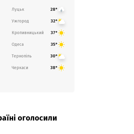
Луцьк
28°
Ужгород
32°
Кропивницький
37°
Одеса
35°
Тернопіль
30°
Черкаси
38°
країні оголосили