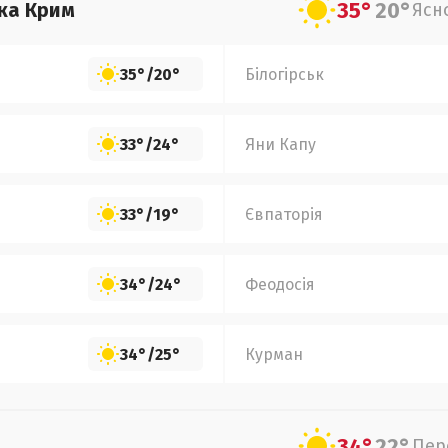
35°
20°
ка Крим
Ясн
35°
/
20°
Білогірськ
33°
/
24°
Яни Капу
33°
/
19°
Євпаторія
34°
/
24°
Феодосія
34°
/
25°
Курман
34°
22°
Пер