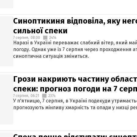
Синоптикиня відповіла, яку нег
сильної спеки
7 серпня,
08:00
2414
Наразі в Україні переважає слабкий вітер, який м
погоду. Однак уже із 7 серпня через проходження 
синоптична ситуація зміниться.
Грози накриють частину областе
спеки: прогноз погоди на 7 сер
7 серпня,
06:21
2374
У п'ятницю, 7 серпня, в Україні подекуди утримаєт
прогнозують мінливу хмарність та опади у низці рег