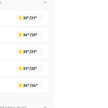
о
33°
/
21°
34°
/
23°
33°
/
21°
31°
/
23°
34°
/
24°
еважно ясно