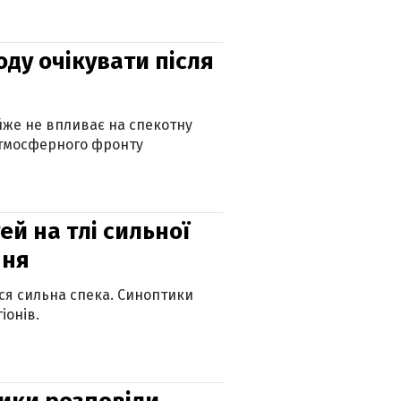
оду очікувати після
айже не впливає на спекотну
атмосферного фронту
й на тлі сильної
пня
ься сильна спека. Синоптики
іонів.