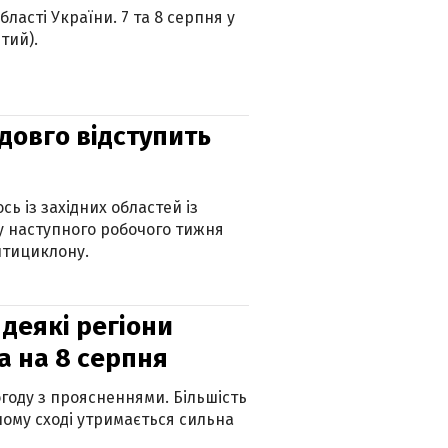
ласті України. 7 та 8 серпня у
тий).
адовго відступить
ь із західних областей із
 наступного робочого тижня
нтициклону.
 деякі регіони
а на 8 серпня
огоду з проясненнями. Більшість
ному сході утримається сильна