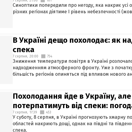
7 серпня,
21:00
161
Синоптики попередили про негоду, яка накриє усі об
різних регіонах діятиме І рівень небезпечності (жов
В Україні дещо похолодає: як н
спека
7 серпня,
20:00
754
Зниження температури повітря в Україні розпочалос
надходженням атмосферного фронту. Уже з початку
більшість регіонів опиняться під впливом нового а
Похолодання йде в Україну, але
потерпатимуть від спеки: погод
7 серпня,
17:39
453
У суботу, 8 серпня, в Україні прогнозують хмарну п
областей накриють дощі, однак на півдні та півден
спека.