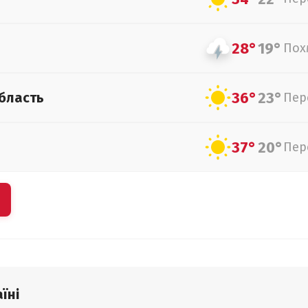
28°
19°
Пох
36°
23°
бласть
Пер
37°
20°
Пер
їні