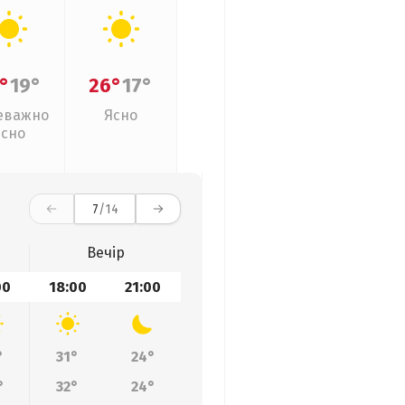
°
19°
26°
17°
еважно
Ясно
ясно
7
/14
Вечір
00
18:00
21:00
°
31°
24°
°
32°
24°