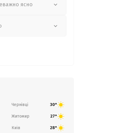
еважно ясно
о
Чернівці
30°
Житомир
27°
Київ
28°