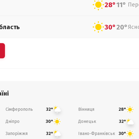
28°
11°
Пер
30°
20°
бласть
Ясн
їні
Сімферополь
Вінниця
32°
28°
Дніпро
Донецьк
30°
32°
Запоріжжя
Івано-Франківськ
32°
30°