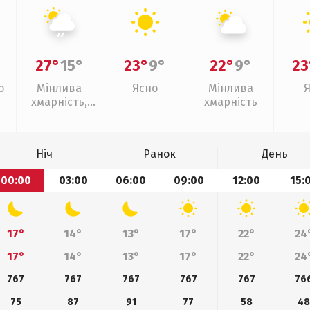
27°
15°
23°
9°
22°
9°
23
о
Мінлива
Ясно
Мінлива
хмарність,
хмарність
слабкий дощ
Ніч
Ранок
День
00:00
03:00
06:00
09:00
12:00
15:
17°
14°
13°
17°
22°
24
17°
14°
13°
17°
22°
24
767
767
767
767
767
76
75
87
91
77
58
4