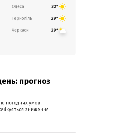
Одеса
32°
Тернопіль
29°
Черкаси
29°
день: прогноз
ію погодних умов.
 очікується зниження