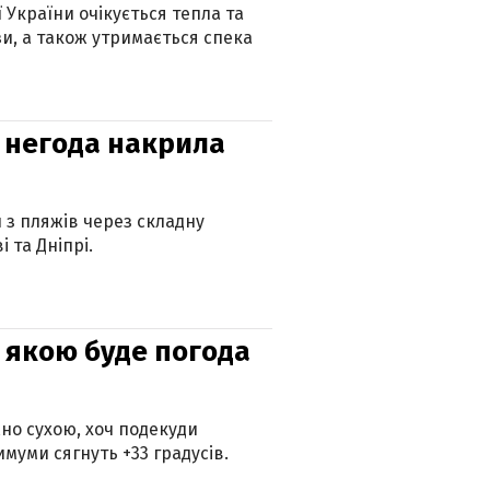
ї України очікується тепла та
зи, а також утримається спека
: негода накрила
и з пляжів через складну
 та Дніпрі.
и: якою буде погода
но сухою, хоч подекуди
муми сягнуть +33 градусів.