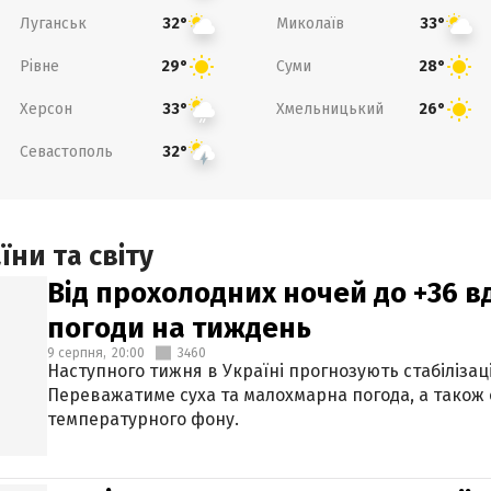
Луганськ
Миколаїв
32°
33°
Рівне
Суми
29°
28°
Херсон
Хмельницький
33°
26°
Севастополь
32°
ни та світу
Від прохолодних ночей до +36 в
погоди на тиждень
9 серпня,
20:00
3460
Наступного тижня в Україні прогнозують стабілізац
Переважатиме суха та малохмарна погода, а також
температурного фону.