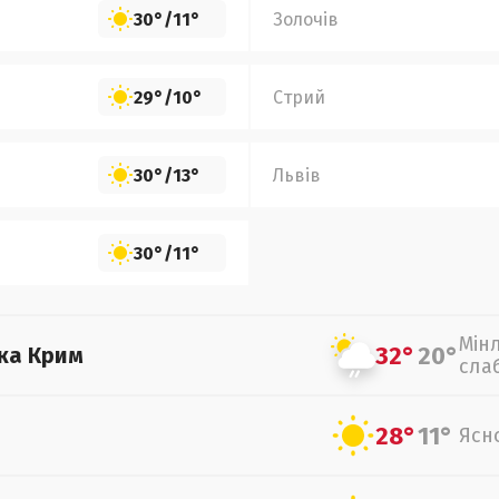
30°
/
11°
Золочів
29°
/
10°
Стрий
30°
/
13°
Львів
30°
/
11°
Мін
32°
20°
ка Крим
сла
28°
11°
Ясн