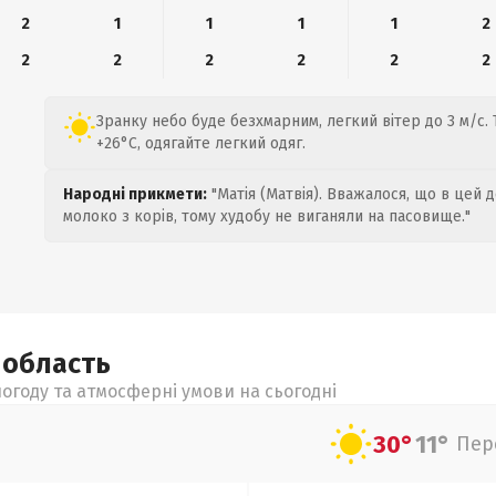
2
1
1
1
1
2
2
2
2
2
2
2
Зранку небо буде безхмарним, легкий вітер до 3 м/с. 
+26°C, одягайте легкий одяг.
Народні прикмети:
"Матія (Матвія). Вважалося, що в цей 
молоко з корів, тому худобу не виганяли на пасовище."
а
область
огоду та атмосферні умови на сьогодні
30°
11°
Пер