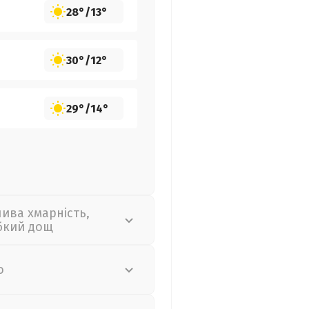
28°
/
13°
30°
/
12°
29°
/
14°
лива хмарність,
бкий дощ
о