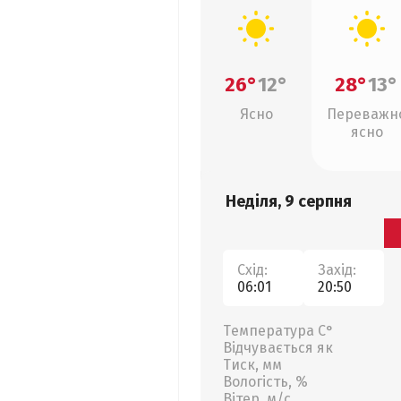
26°
12°
28°
13°
Ясно
Переважн
ясно
Неділя, 9 серпня
Схід:
Захід:
06:01
20:50
Температура С°
Відчувається як
Тиск, мм
Вологість, %
Вітер, м/с