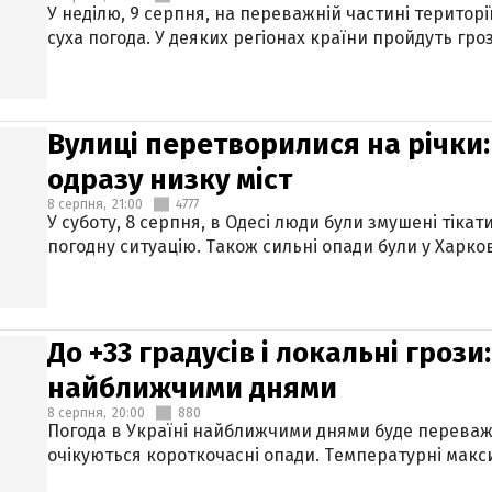
У неділю, 9 серпня, на переважній частині територі
суха погода. У деяких регіонах країни пройдуть гро
Вулиці перетворилися на річки
одразу низку міст
8 серпня,
21:00
4777
У суботу, 8 серпня, в Одесі люди були змушені тікат
погодну ситуацію. Також сильні опади були у Харкові
До +33 градусів і локальні гроз
найближчими днями
8 серпня,
20:00
880
Погода в Україні найближчими днями буде переваж
очікуються короткочасні опади. Температурні макси