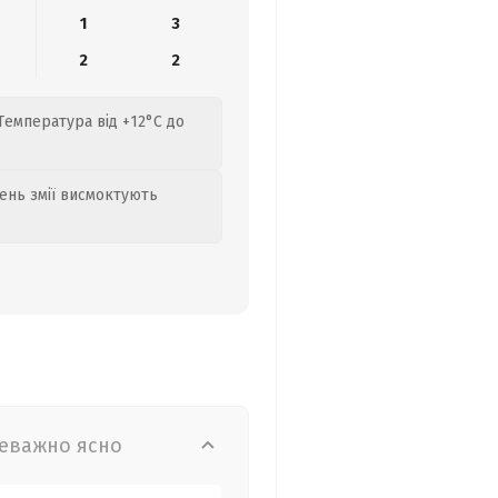
1
3
2
2
Температура від +12°C до
день змії висмоктують
еважно ясно