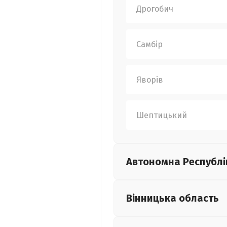
Дрогобич
Самбір
Яворів
Шептицький
Автономна Республі
Вінницька
область