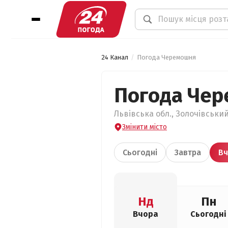
24 Канал
Погода Черемошня
Погода Че
Львівська обл., Золочівськи
Змінити місто
Сьогодні
Завтра
Вч
Нд
Пн
Вчора
Сьогодні