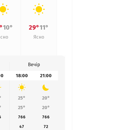
°
10°
29°
11°
Ясно
Ясно
Вечір
00
18:00
21:00
°
25°
20°
°
25°
20°
6
766
766
8
47
72