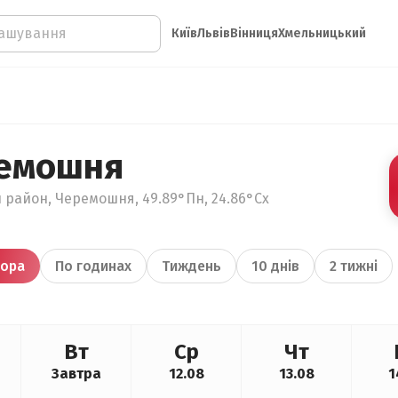
Київ
Львів
Вінниця
Хмельницький
ремошня
й район, Черемошня, 49.89°Пн, 24.86°Сх
ора
По годинах
Тиждень
10 днів
2 тижні
Вт
Ср
Чт
Завтра
12.08
13.08
1