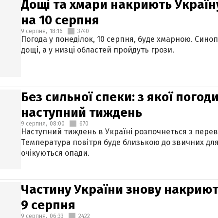
Дощі та хмари накриють Україн
на 10 серпня
9 серпня,
18:16
3740
Погода у понеділок, 10 серпня, буде хмарною. Син
дощі, а у низці областей пройдуть грози.
Без сильної спеки: з якої пого
наступний тиждень
9 серпня,
08:00
670
Наступний тиждень в Україні розпочнеться з перев
Температура повітря буде близькою до звичних для
очікуються опади.
Частину України знову накриют
9 серпня
9 серпня,
06:33
2422