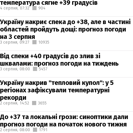
температура сягне +39 градусів
4 серпня,
07:32
904
Україну накриє спека до +38, але в частині
областей пройдуть дощі: прогноз погоди
на 3 серпня
3 серпня,
09:27
10935
Від спеки +40 градусів до злив зі
шквалами: прогноз погоди на тиждень
3 серпня,
08:00
5457
Україну накрив "тепловий купол": у 5
регіонах зафіксували температурні
рекорди
2 серпня,
14:52
3655
До +37 та локальні грози: синоптики дали
прогноз погоди на початок нового тижня
2 серпня,
08:00
1791