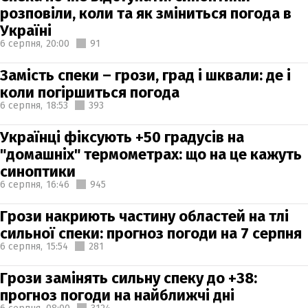
розповіли, коли та як зміниться погода в
Україні
6 серпня,
20:00
91
Замість спеки – грози, град і шквали: де і
коли погіршиться погода
6 серпня,
18:53
393
Українці фіксують +50 градусів на
"домашніх" термометрах: що на це кажуть
синоптики
6 серпня,
16:46
945
Грози накриють частину областей на тлі
сильної спеки: прогноз погоди на 7 серпня
6 серпня,
15:54
281
Грози замінять сильну спеку до +38:
прогноз погоди на найближчі дні