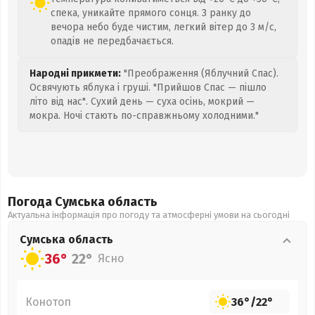
спека, уникайте прямого сонця. З ранку до
вечора небо буде чистим, легкий вітер до 3 м/с,
опадів не передбачається.
Народні прикмети:
"Преображення (Яблучний Спас).
Освячують яблука і груші. "Прийшов Спас — пішло
літо від нас". Сухий день — суха осінь, мокрий —
мокра. Ночі стають по-справжньому холодними."
Погода Сумська
область
Актуальна інформація про погоду та атмосферні умови на сьогодні
Сумська
область
36°
22°
Ясно
Конотоп
36°
/
22°