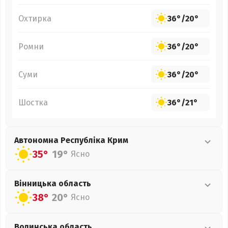
Охтирка
36°
/
20°
Ромни
36°
/
20°
Суми
36°
/
20°
Шостка
36°
/
21°
Автономна Республіка Крим
35°
19°
Ясно
Вінницька
область
38°
20°
Ясно
Волинська
область