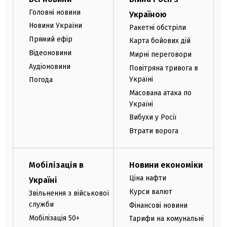
Головні новини
Україною
Новини України
Ракетні обстріли
Прямий ефір
Карта бойових дій
Відеоновини
Мирні переговори
Аудіоновини
Повітряна тривога в
Україні
Погода
Масована атака по
Україні
Вибухи у Росії
Втрати ворога
Мобілізація в
Новини економіки
Ціна нафти
Україні
Курси валют
Звільнення з військової
служби
Фінансові новини
Мобілізація 50+
Тарифи на комунальні