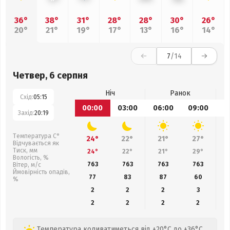
36°
38°
31°
28°
28°
30°
26°
20°
21°
19°
17°
13°
16°
14°
7
/14
Четвер, 6 серпня
Ніч
Ранок
Схід:
05:15
00:00
03:00
06:00
09:00
1
Захід:
20:19
Температура С°
24°
22°
21°
27°
Відчувається як
Тиск, мм
24°
22°
21°
29°
Вологість, %
763
763
763
763
Вітер, м/с
Ймовірність опадів,
77
83
87
60
%
2
2
2
3
2
2
2
2
Температура коливатиметься від +20°C до +36°C,