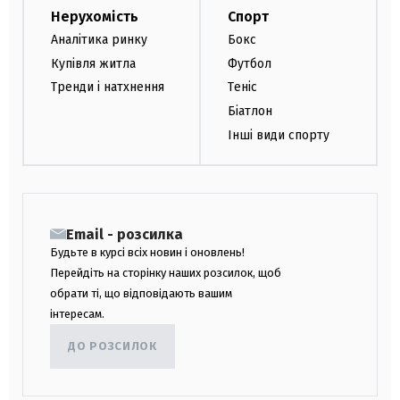
Нерухомість
Спорт
Аналітика ринку
Бокс
Купівля житла
Футбол
Тренди і натхнення
Теніс
Біатлон
Інші види спорту
Email - розсилка
Будьте в курсі всіх новин і оновлень!
Перейдіть на сторінку наших розсилок, щоб
обрати ті, що відповідають вашим
інтересам.
ДО РОЗСИЛОК