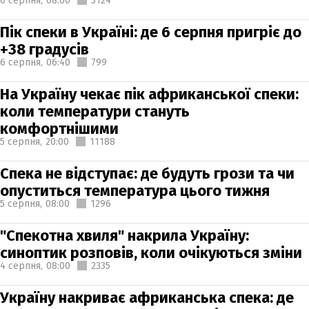
6 серпня,
08:00
3124
Пік спеки в Україні: де 6 серпня пригріє до
+38 градусів
6 серпня,
06:40
799
На Україну чекає пік африканської спеки:
коли температури стануть
комфортнішими
5 серпня,
20:00
11188
Спека не відступає: де будуть грози та чи
опуститься температура цього тижня
5 серпня,
08:00
1296
"Спекотна хвиля" накрила Україну:
синоптик розповів, коли очікуються зміни
4 серпня,
08:00
2335
Україну накриває африканська спека: де