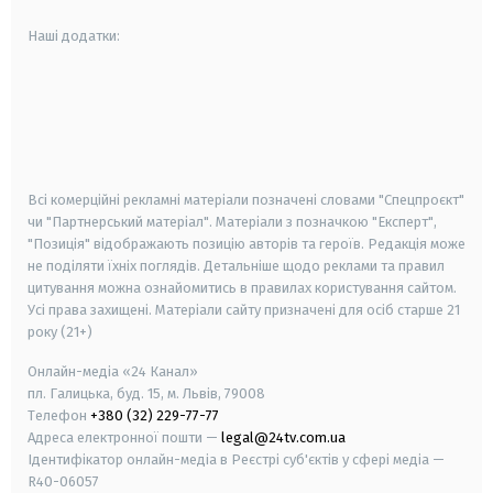
Наші додатки:
android
apple
smart tv
samsung smart tv
Всі комерційні рекламні матеріали позначені словами "Спецпроєкт"
чи "Партнерський матеріал". Матеріали з позначкою "Експерт",
"Позиція" відображають позицію авторів та героїв. Редакція може
не поділяти їхніх поглядів. Детальніше щодо реклами та правил
цитування можна ознайомитись в правилах користування сайтом.
Усі права захищені.
Матеріали сайту призначені для осіб старше
21
року (21+)
Онлайн-медіа «24 Канал»
пл. Галицька, буд. 15, м. Львів, 79008
Телефон
+380 (32) 229-77-77
Адреса електронної пошти —
legal@24tv.com.ua
Ідентифікатор онлайн-медіа в Реєстрі суб'єктів у сфері медіа —
R40-06057