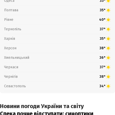
Одеса
33°
Полтава
35°
Рівне
40°
Тернопіль
37°
Харків
35°
Херсон
38°
Хмельницький
36°
Черкаси
37°
Чернігів
38°
Севастополь
34°
Новини погоди України та світу
Спека почне відступати: синоптики