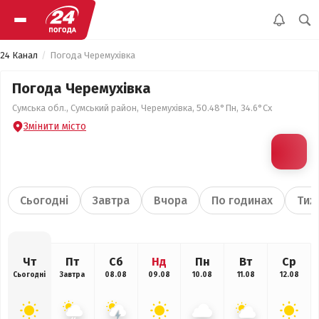
24 Канал
Погода Черемухівка
Погода Черемухівка
Сумська обл., Сумський район, Черемухівка, 50.48°Пн, 34.6°Сх
Змінити місто
Сьогодні
Завтра
Вчора
По годинах
Тиж
Чт
Пт
Сб
Нд
Пн
Вт
Ср
Сьогодні
Завтра
08.08
09.08
10.08
11.08
12.08