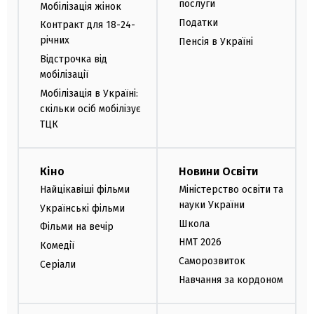
послуги
Мобілізація жінок
Податки
Контракт для 18-24-
річних
Пенсія в Україні
Відстрочка від
мобілізації
Мобілізація в Україні:
скільки осіб мобілізує
ТЦК
Кіно
Новини Освіти
Найцікавіші фільми
Міністерство освіти та
науки України
Українські фільми
Школа
Фільми на вечір
НМТ 2026
Комедії
Саморозвиток
Серіали
Навчання за кордоном