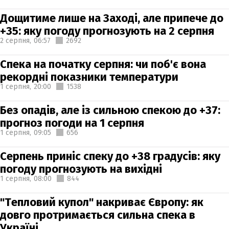
Дощитиме лише на Заході, але припече до
+35: яку погоду прогнозують на 2 серпня
2 серпня,
06:57
2692
Спека на початку серпня: чи поб'є вона
рекордні показники температури
1 серпня,
20:00
1538
Без опадів, але із сильною спекою до +37:
прогноз погоди на 1 серпня
1 серпня,
09:05
656
Серпень приніс спеку до +38 градусів: яку
погоду прогнозують на вихідні
1 серпня,
08:00
844
"Тепловий купол" накриває Європу: як
довго протримається сильна спека в
Україні