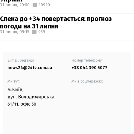
31 липня,
20:00
10910
Спека до +34 повертається: прогноз
погоди на 31 липня
31 липня,
09:15
939
E-mail редакції
Номер телефону:
news24@24tv.com.ua
+38 044 390 5077
Ми тут:
Ми в соцмережах:
м.Київ
,
вул. Володимирська
офіс
61/11,
50