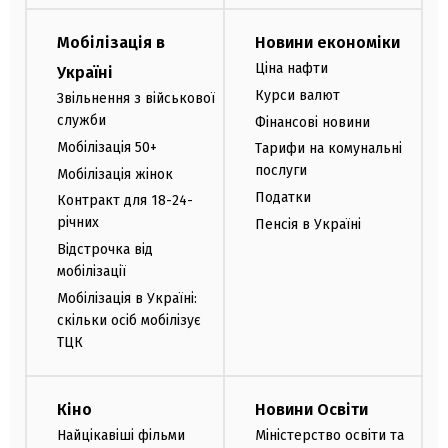
Мобілізація в
Новини економіки
Ціна нафти
Україні
Курси валют
Звільнення з військової
служби
Фінансові новини
Мобілізація 50+
Тарифи на комунальні
послуги
Мобілізація жінок
Податки
Контракт для 18-24-
річних
Пенсія в Україні
Відстрочка від
мобілізації
Мобілізація в Україні:
скільки осіб мобілізує
ТЦК
Кіно
Новини Освіти
Найцікавіші фільми
Міністерство освіти та