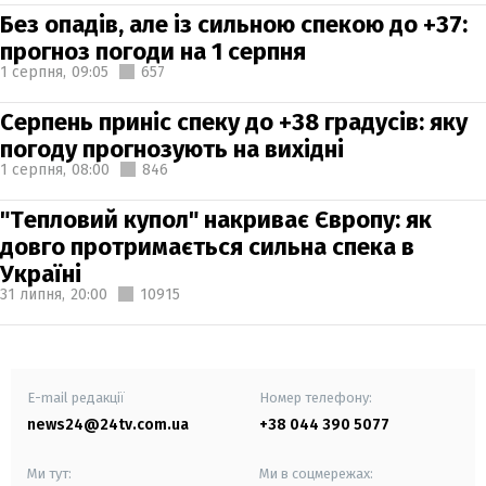
Без опадів, але із сильною спекою до +37:
прогноз погоди на 1 серпня
1 серпня,
09:05
657
Серпень приніс спеку до +38 градусів: яку
погоду прогнозують на вихідні
1 серпня,
08:00
846
"Тепловий купол" накриває Європу: як
довго протримається сильна спека в
Україні
31 липня,
20:00
10915
E-mail редакції
Номер телефону:
news24@24tv.com.ua
+38 044 390 5077
Ми тут:
Ми в соцмережах: