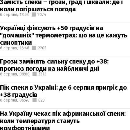
Замість спеки – грози, град і шквали: де і
коли погіршиться погода
6 серпня,
18:53
2074
Українці фіксують +50 градусів на
"домашніх" термометрах: що на це кажуть
синоптики
6 серпня,
16:46
2203
Грози замінять сильну спеку до +38:
прогноз погоди на найближчі дні
6 серпня,
08:00
3313
Пік спеки в Україні: де 6 серпня пригріє до
+38 градусів
6 серпня,
06:40
823
На Україну чекає пік африканської спеки:
коли температури стануть
комфортнішими