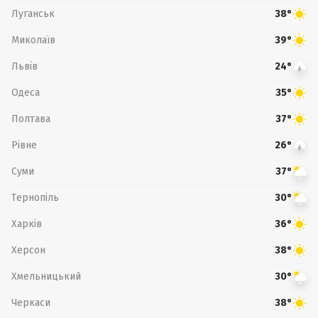
Луганськ
38°
Миколаїв
39°
Львів
24°
Одеса
35°
Полтава
37°
Рівне
26°
Суми
37°
Тернопіль
30°
Харків
36°
Херсон
38°
Хмельницький
30°
Черкаси
38°