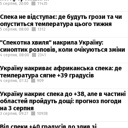
5 серпня,
20:00
11435
Спека не відступає: де будуть грози та чи
опуститься температура цього тижня
5 серпня,
08:00
1312
"Спекотна хвиля" накрила Україну:
синоптик розповів, коли очікуються зміни
4 серпня,
08:00
2341
Україну накриває африканська спека: де
температура сягне +39 градусів
4 серпня,
07:32
909
Україну накриє спека до +38, але в частині
областей пройдуть дощі: прогноз погоди
на 3 серпня
3 серпня,
09:27
10938
Від спеки +40 градусів до злив зі