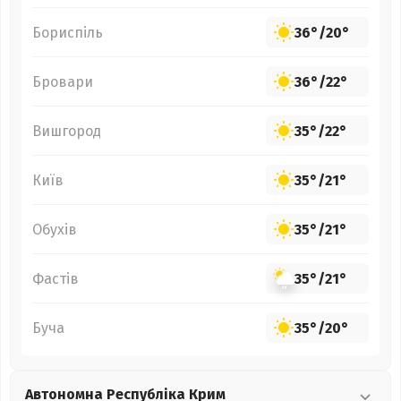
Бориспіль
36°
/
20°
Бровари
36°
/
22°
Вишгород
35°
/
22°
Київ
35°
/
21°
Обухів
35°
/
21°
Фастів
35°
/
21°
Буча
35°
/
20°
Автономна Республіка Крим