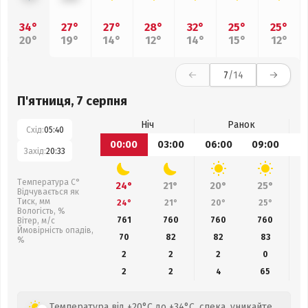
34°
27°
27°
28°
32°
25°
25°
20°
19°
14°
12°
14°
15°
12°
7
/14
П'ятниця, 7 серпня
Ніч
Ранок
Схід:
05:40
00:00
03:00
06:00
09:00
1
Захід:
20:33
Температура С°
24°
21°
20°
25°
Відчувається як
Тиск, мм
24°
21°
20°
25°
Вологість, %
761
760
760
760
Вітер, м/с
Ймовірність опадів,
70
82
82
83
%
2
2
2
0
2
2
4
65
Температура від +20°C до +34°C, спека, уникайте