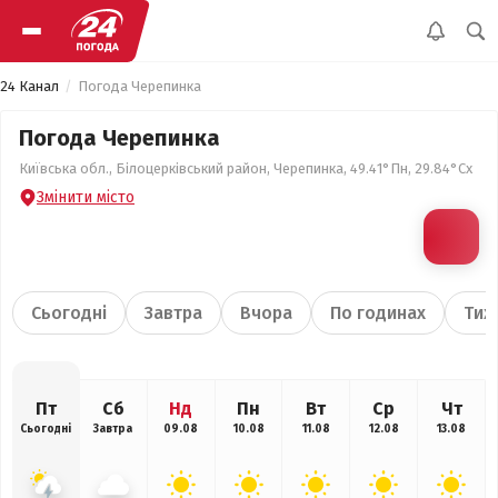
24 Канал
Погода Черепинка
Погода Черепинка
Київська обл., Білоцерківський район, Черепинка, 49.41°Пн, 29.84°Сх
Змінити місто
Сьогодні
Завтра
Вчора
По годинах
Тиж
Пт
Сб
Нд
Пн
Вт
Ср
Чт
Сьогодні
Завтра
09.08
10.08
11.08
12.08
13.08