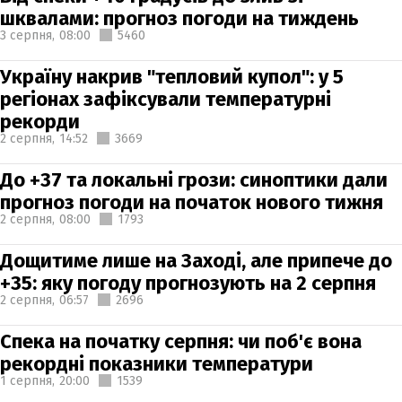
шквалами: прогноз погоди на тиждень
3 серпня,
08:00
5460
Україну накрив "тепловий купол": у 5
регіонах зафіксували температурні
рекорди
2 серпня,
14:52
3669
До +37 та локальні грози: синоптики дали
прогноз погоди на початок нового тижня
2 серпня,
08:00
1793
Дощитиме лише на Заході, але припече до
+35: яку погоду прогнозують на 2 серпня
2 серпня,
06:57
2696
Спека на початку серпня: чи поб'є вона
рекордні показники температури
1 серпня,
20:00
1539