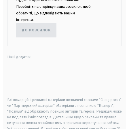
Перейдіть на сторінку наших розсилок, щоб
обрати ті, що відповідають вашим
інтересам.
ДО РОЗСИЛОК
Наші додатки:
android
apple
smart tv
samsung smart tv
Всі комерційні рекламні матеріали позначені словами "Спецпроєкт"
чи "Партнерський матеріал". Матеріали з позначкою "Експерт",
"Позиція" відображають позицію авторів та героїв. Редакція може
не поділяти їхніх поглядів. Детальніше щодо реклами та правил
цитування можна ознайомитись в правилах користування сайтом.
Усі права захищені.
Матеріали сайту призначені для осіб старше
21