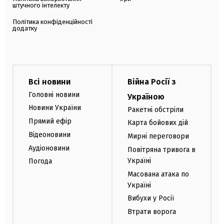
штучного інтелекту
Політика конфіденційності
додатку
Всі новини
Війна Росії з
Головні новини
Україною
Новини України
Ракетні обстріли
Прямий ефір
Карта бойових дій
Відеоновини
Мирні переговори
Аудіоновини
Повітряна тривога в
Україні
Погода
Масована атака по
Україні
Вибухи у Росії
Втрати ворога