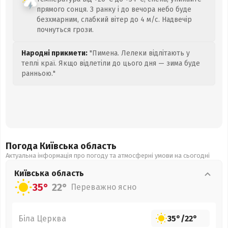
прямого сонця. З ранку і до вечора небо буде
безхмарним, слабкий вітер до 4 м/с. Надвечір
почнуться грози.
Народні прикмети:
"Пимена. Лелеки відлітають у
теплі краї. Якщо відлетіли до цього дня — зима буде
ранньою."
Погода Київська
область
Актуальна інформація про погоду та атмосферні умови на сьогодні
Київська
область
35°
22°
Переважно ясно
Біла Церква
35°
/
22°