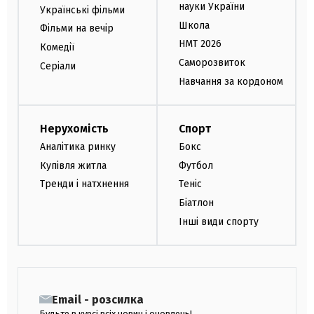
науки України
Українські фільми
Школа
Фільми на вечір
НМТ 2026
Комедії
Саморозвиток
Серіали
Навчання за кордоном
Нерухомість
Спорт
Аналітика ринку
Бокс
Купівля житла
Футбол
Тренди і натхнення
Теніс
Біатлон
Інші види спорту
Email - розсилка
Будьте в курсі всіх новин і оновлень!