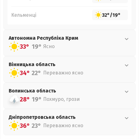
Кельменці
32°
/
19°
Автономна Республіка Крим
33°
19°
Ясно
Вінницька
область
34°
22°
Переважно ясно
Волинська
область
28°
19°
Похмуро, грози
Дніпропетровська
область
36°
23°
Переважно ясно