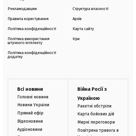
Рекламодавцям
Структура власності
Правила користування
Архів
Політика конфіденційності
Карта сайту
Політика використання
Ігри
штучного інтелекту
Політика конфіденційності
додатку
Всі новини
Війна Росії з
Головні новини
Україною
Новини України
Ракетні обстріли
Прямий ефір
Карта бойових дій
Відеоновини
Мирні переговори
Аудіоновини
Повітряна тривога в