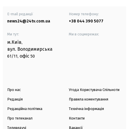
E-mail редакції
Номер телефону:
news24@24tv.com.ua
+38 044 390 5077
Ми тут:
Ми в соцмережах:
м.Київ
,
вул. Володимирська
офіс
61/11,
50
Про нас
Угода Користувача Спільноти
Редакція
Правила коментування
Редакційна політика
Технічна інформація
Про телеканал
Контакти
Телеведучі
Вакансії