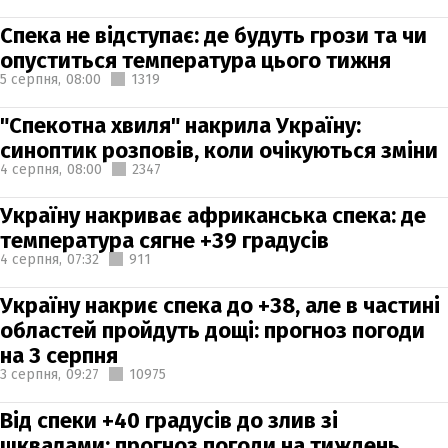
Спека не відступає: де будуть грози та чи
опуститься температура цього тижня
5 серпня,
08:00
1319
"Спекотна хвиля" накрила Україну:
синоптик розповів, коли очікуються зміни
4 серпня,
08:00
2347
Україну накриває африканська спека: де
температура сягне +39 градусів
4 серпня,
07:32
911
Україну накриє спека до +38, але в частині
областей пройдуть дощі: прогноз погоди
на 3 серпня
3 серпня,
09:27
10975
Від спеки +40 градусів до злив зі
шквалами: прогноз погоди на тиждень