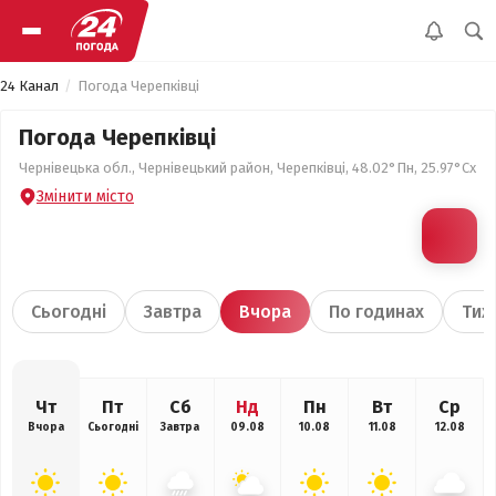
24 Канал
Погода Черепківці
Погода Черепківці
Чернівецька обл., Чернівецький район, Черепківці, 48.02°Пн, 25.97°Сх
Змінити місто
Сьогодні
Завтра
Вчора
По годинах
Тиж
Чт
Пт
Сб
Нд
Пн
Вт
Ср
Вчора
Сьогодні
Завтра
09.08
10.08
11.08
12.08