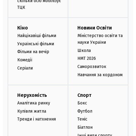
скільки осіб мобілізує
ТЦК
Кіно
Новини Освіти
Найцікавіші фільми
Міністерство освіти та
науки України
Українські фільми
Школа
Фільми на вечір
НМТ 2026
Комедії
Саморозвиток
Серіали
Навчання за кордоном
Нерухомість
Спорт
Аналітика ринку
Бокс
Купівля житла
Футбол
Тренди і натхнення
Теніс
Біатлон
Інші види спорту