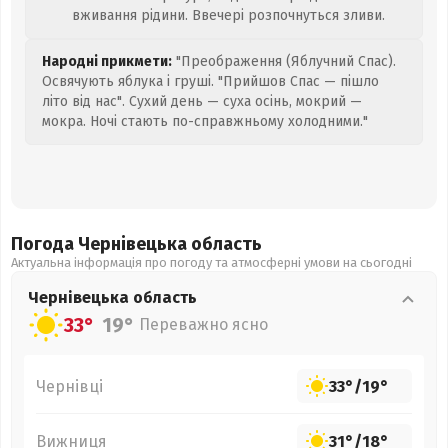
вживання рідини. Ввечері розпочнуться зливи.
Народні прикмети:
"Преображення (Яблучний Спас).
Освячують яблука і груші. "Прийшов Спас — пішло
літо від нас". Сухий день — суха осінь, мокрий —
мокра. Ночі стають по-справжньому холодними."
Погода Чернівецька
область
Актуальна інформація про погоду та атмосферні умови на сьогодні
Чернівецька
область
33°
19°
Переважно ясно
Чернівці
33°
/
19°
Вижниця
31°
/
18°