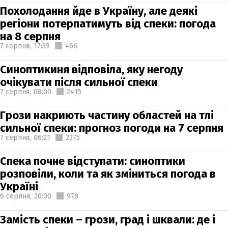
Похолодання йде в Україну, але деякі
регіони потерпатимуть від спеки: погода
на 8 серпня
7 серпня,
17:39
466
Синоптикиня відповіла, яку негоду
очікувати після сильної спеки
7 серпня,
08:00
2415
Грози накриють частину областей на тлі
сильної спеки: прогноз погоди на 7 серпня
7 серпня,
06:21
2375
Спека почне відступати: синоптики
розповіли, коли та як зміниться погода в
Україні
6 серпня,
20:00
978
Замість спеки – грози, град і шквали: де і