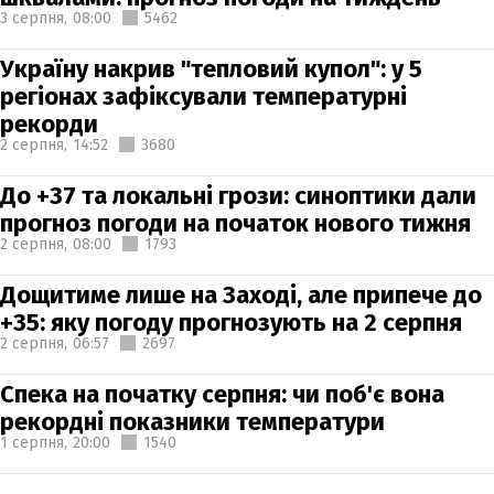
3 серпня,
08:00
5462
Україну накрив "тепловий купол": у 5
регіонах зафіксували температурні
рекорди
2 серпня,
14:52
3680
До +37 та локальні грози: синоптики дали
прогноз погоди на початок нового тижня
2 серпня,
08:00
1793
Дощитиме лише на Заході, але припече до
+35: яку погоду прогнозують на 2 серпня
2 серпня,
06:57
2697
Спека на початку серпня: чи поб'є вона
рекордні показники температури
1 серпня,
20:00
1540