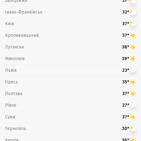
Запоріжжя
37°
Івано-Франківськ
32°
Київ
37°
Кропивницький
37°
Луганськ
38°
Миколаїв
39°
Львів
23°
Одеса
35°
Полтава
37°
Рівне
27°
Суми
37°
Тернопіль
30°
Харків
36°