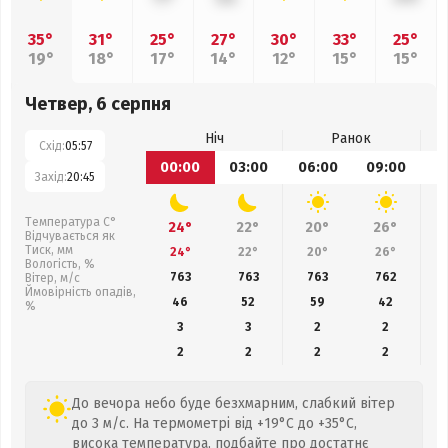
35°
31°
25°
27°
30°
33°
25°
19°
18°
17°
14°
12°
15°
15°
Четвер, 6 серпня
Ніч
Ранок
Схід:
05:57
00:00
03:00
06:00
09:00
1
Захід:
20:45
Температура С°
24°
22°
20°
26°
Відчувається як
Тиск, мм
24°
22°
20°
26°
Вологість, %
763
763
763
762
Вітер, м/с
Ймовірність опадів,
46
52
59
42
%
3
3
2
2
2
2
2
2
До вечора небо буде безхмарним, слабкий вітер
до 3 м/с. На термометрі від +19°C до +35°C,
висока температура, подбайте про достатнє