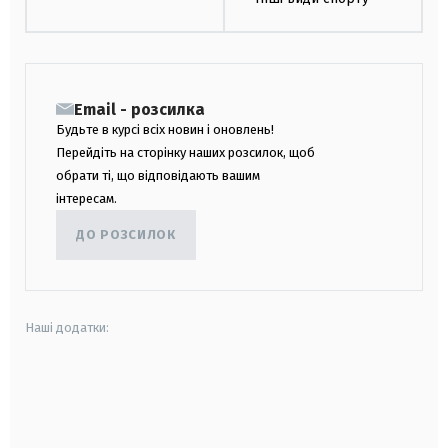
Email - розсилка
Будьте в курсі всіх новин і оновлень!
Перейдіть на сторінку наших розсилок, щоб
обрати ті, що відповідають вашим
інтересам.
ДО РОЗСИЛОК
Наші додатки:
android
apple
smart tv
samsung smart tv