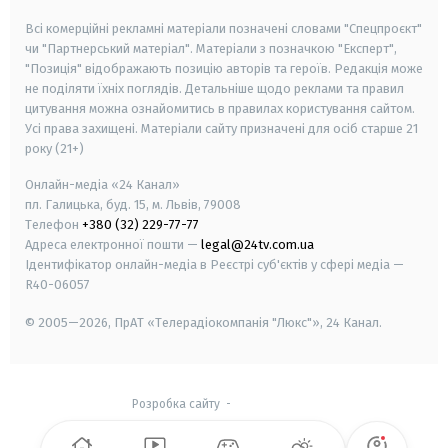
Всі комерційні рекламні матеріали позначені словами "Спецпроєкт"
чи "Партнерський матеріал". Матеріали з позначкою "Експерт",
"Позиція" відображають позицію авторів та героїв. Редакція може
не поділяти їхніх поглядів. Детальніше щодо реклами та правил
цитування можна ознайомитись в правилах користування сайтом.
Усі права захищені.
Матеріали сайту призначені для осіб старше
21
року (21+)
Онлайн-медіа «24 Канал»
пл. Галицька, буд. 15, м. Львів, 79008
Телефон
+380 (32) 229-77-77
Адреса електронної пошти —
legal@24tv.com.ua
Ідентифікатор онлайн-медіа в Реєстрі суб'єктів у сфері медіа —
R40-06057
© 2005—2026,
ПрАТ «Телерадіокомпанія "Люкс"», 24 Канал.
Розробка сайту
-