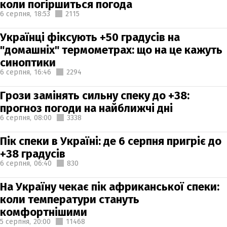
коли погіршиться погода
6 серпня,
18:53
2115
Українці фіксують +50 градусів на
"домашніх" термометрах: що на це кажуть
синоптики
6 серпня,
16:46
2294
Грози замінять сильну спеку до +38:
прогноз погоди на найближчі дні
6 серпня,
08:00
3338
Пік спеки в Україні: де 6 серпня пригріє до
+38 градусів
6 серпня,
06:40
830
На Україну чекає пік африканської спеки:
коли температури стануть
комфортнішими
5 серпня,
20:00
11468