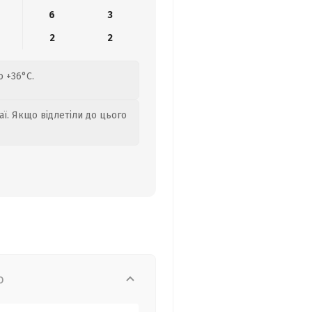
6
3
2
2
о +36°C.
аї. Якщо відлетіли до цього
о