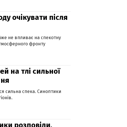
оду очікувати після
айже не впливає на спекотну
атмосферного фронту
й на тлі сильної
пня
ься сильна спека. Синоптики
іонів.
ики розповіли,