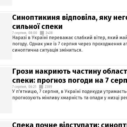
Синоптикиня відповіла, яку нег
сильної спеки
7 серпня,
08:00
2438
Наразі в Україні переважає слабкий вітер, який м
погоду. Однак уже із 7 серпня через проходження 
синоптична ситуація зміниться.
Грози накриють частину областе
спеки: прогноз погоди на 7 сер
7 серпня,
06:21
2389
У п'ятницю, 7 серпня, в Україні подекуди утримаєт
прогнозують мінливу хмарність та опади у низці рег
Спека почне відступати: синопт