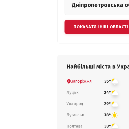
Дніпропетровська
о
ПОКАЗАТИ ІНШІ ОБЛАСТІ
Найбільші міста в Укра
Запоріжжя
35°
Луцьк
24°
Ужгород
29°
Луганськ
38°
Полтава
33°