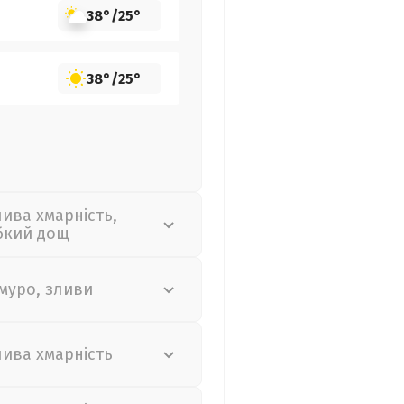
38°
/
25°
38°
/
25°
лива хмарність,
бкий дощ
муро, зливи
лива хмарність