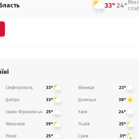
Мін
33°
24°
бласть
сла
їні
Сімферополь
Вінниця
33°
23°
Дніпро
Донецьк
33°
38°
Івано-Франківськ
Київ
25°
24°
Миколаїв
Львів
39°
25°
Рівне
Суми
25°
31°