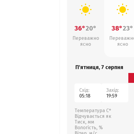
36°
20°
38°
23°
Переважно
Переважн
ясно
ясно
П'ятниця, 7 серпня
Схід:
Захід:
05:18
19:59
Температура С°
Відчувається як
Тиск, мм
Вологість, %
Вітер, м/с