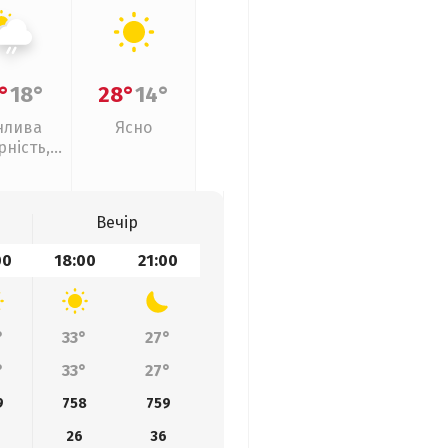
°
18°
28°
14°
нлива
Ясно
рність,
кий дощ
Вечір
00
18:00
21:00
°
33°
27°
°
33°
27°
9
758
759
26
36