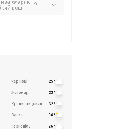
лива хмарність,
бкий дощ
Чернівці
25°
Житомир
22°
Кропивницький
32°
Одеса
36°
Тернопіль
26°