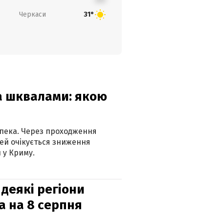
Черкаси
31°
та шквалами: якою
спека. Через проходження
ей очікується зниження
 у Криму.
 деякі регіони
а на 8 серпня