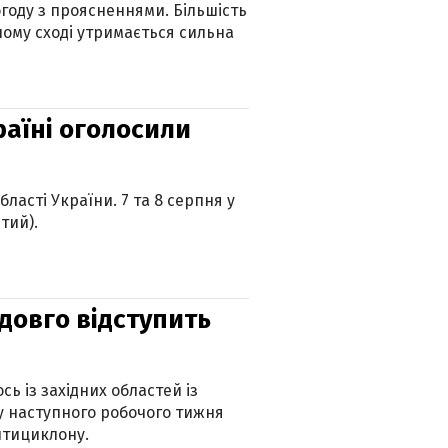
огоду з проясненнями. Більшість
ному сході утримається сильна
країні оголосили
ласті України. 7 та 8 серпня у
тий).
адовго відступить
ь із західних областей із
 наступного робочого тижня
нтициклону.