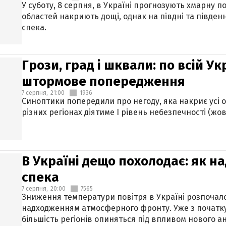
У суботу, 8 серпня, в Україні прогнозують хмарну п
областей накриють дощі, однак на півдні та півден
спека.
Грози, град і шквали: по всій У
штормове попередження
7 серпня,
21:00
1936
Синоптики попередили про негоду, яка накриє усі об
різних регіонах діятиме І рівень небезпечності (жов
В Україні дещо похолодає: як н
спека
7 серпня,
20:00
7565
Зниження температури повітря в Україні розпочалос
надходженням атмосферного фронту. Уже з початку
більшість регіонів опиняться під впливом нового а