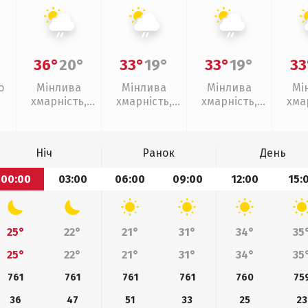
36°
20°
33°
19°
33°
19°
33
о
Мінлива
Мінлива
Мінлива
Мі
хмарність,
хмарність,
хмарність,
хма
слабкий дощ
слабкий дощ
слабкий дощ
слаб
Ніч
Ранок
День
00:00
03:00
06:00
09:00
12:00
15:
25°
22°
21°
31°
34°
35
25°
22°
21°
31°
34°
35
761
761
761
761
760
75
36
47
51
33
25
23