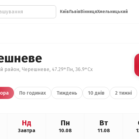
Київ
Львів
Вінниця
Хмельницький
решневе
ий район, Черешневе, 47.29°Пн, 36.9°Сх
ора
По годинах
Тиждень
10 днів
2 тижні
Нд
Пн
Вт
Завтра
10.08
11.08
1