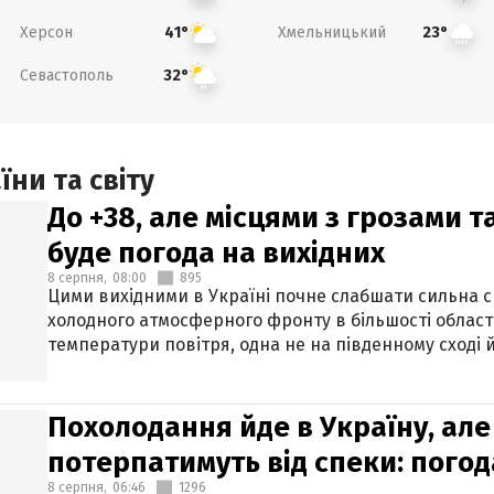
Херсон
Хмельницький
41°
23°
Севастополь
32°
ни та світу
До +38, але місцями з грозами 
буде погода на вихідних
8 серпня,
08:00
895
Цими вихідними в Україні почне слабшати сильна 
холодного атмосферного фронту в більшості област
температури повітря, одна не на південному сході й
Похолодання йде в Україну, але
потерпатимуть від спеки: погод
8 серпня,
06:46
1296