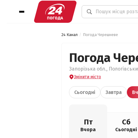
24 Канал
Погода Черешневе
Погода Че
Запорізька обл., Пологівськ
Змінити місто
Сьогодні
Завтра
Вч
Пт
Сб
Вчора
Сьогодні