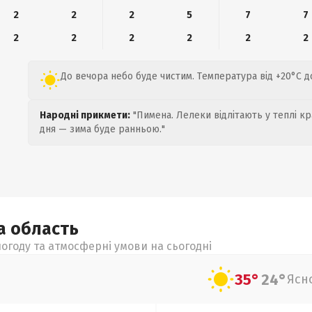
2
2
2
5
7
7
2
2
2
2
2
2
До вечора небо буде чистим. Температура від +20°C д
Народні прикмети:
"Пимена. Лелеки відлітають у теплі кр
дня — зима буде ранньою."
ка
область
огоду та атмосферні умови на сьогодні
35°
24°
Ясн