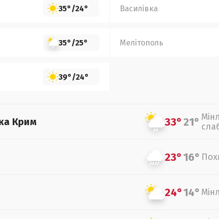
35°
/
24°
Василівка
35°
/
25°
Мелітополь
39°
/
24°
Мін
33°
21°
ка Крим
сла
23°
16°
Пох
24°
14°
Мін