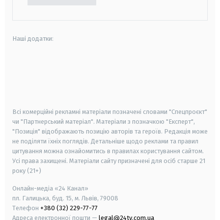
Наші додатки:
android
apple
smart tv
samsung smart tv
Всі комерційні рекламні матеріали позначені словами "Спецпроєкт"
чи "Партнерський матеріал". Матеріали з позначкою "Експерт",
"Позиція" відображають позицію авторів та героїв. Редакція може
не поділяти їхніх поглядів. Детальніше щодо реклами та правил
цитування можна ознайомитись в правилах користування сайтом.
Усі права захищені.
Матеріали сайту призначені для осіб старше
21
року (21+)
Онлайн-медіа «24 Канал»
пл. Галицька, буд. 15, м. Львів, 79008
Телефон
+380 (32) 229-77-77
Адреса електронної пошти —
legal@24tv.com.ua