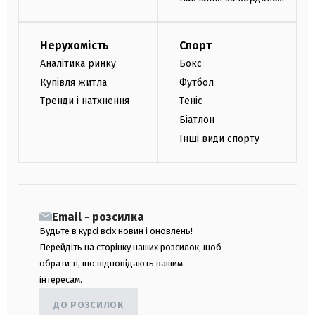
Нерухомість
Спорт
Аналітика ринку
Бокс
Купівля житла
Футбол
Тренди і натхнення
Теніс
Біатлон
Інші види спорту
Email - розсилка
Будьте в курсі всіх новин і оновлень!
Перейдіть на сторінку наших розсилок, щоб
обрати ті, що відповідають вашим
інтересам.
ДО РОЗСИЛОК