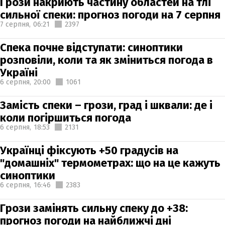
Грози накриють частину областей на тлі
сильної спеки: прогноз погоди на 7 серпня
7 серпня,
06:21
2397
Спека почне відступати: синоптики
розповіли, коли та як зміниться погода в
Україні
6 серпня,
20:00
1061
Замість спеки – грози, град і шквали: де і
коли погіршиться погода
6 серпня,
18:53
2131
Українці фіксують +50 градусів на
"домашніх" термометрах: що на це кажуть
синоптики
6 серпня,
16:46
2383
Грози замінять сильну спеку до +38:
прогноз погоди на найближчі дні