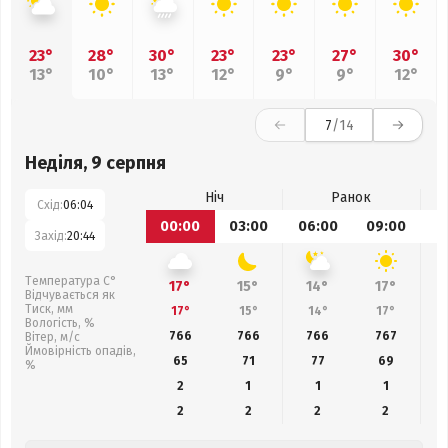
23°
28°
30°
23°
23°
27°
30°
13°
10°
13°
12°
9°
9°
12°
7
/14
Неділя, 9 серпня
Ніч
Ранок
Схід:
06:04
00:00
03:00
06:00
09:00
1
Захід:
20:44
Температура С°
17°
15°
14°
17°
Відчувається як
Тиск, мм
17°
15°
14°
17°
Вологість, %
766
766
766
767
Вітер, м/с
Ймовірність опадів,
65
71
77
69
%
2
1
1
1
2
2
2
2