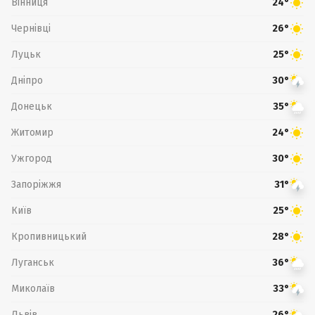
Вінниця
24°
Чернівці
26°
Луцьк
25°
Дніпро
30°
Донецьк
35°
Житомир
24°
Ужгород
30°
Запоріжжя
31°
Київ
25°
Кропивницький
28°
Луганськ
36°
Миколаїв
33°
Львів
26°