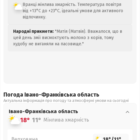
Вранці мінлива хмарність. Температура повітря
від +13°C до +23°C, ідеальні умови для активного
відпочинку.
Народні прикмети:
"Матія (Матвія). Вважалося, що в
цей день змії висмоктують молоко з корів, тому
худобу не виганяли на пасовище."
Погода Івано-Франківська
область
Актуальна інформація про погоду та атмосферні умови на сьогодні
Івано-Франківська
область
18°
11°
Мінлива хмарність
Верховина
18°
/
11°