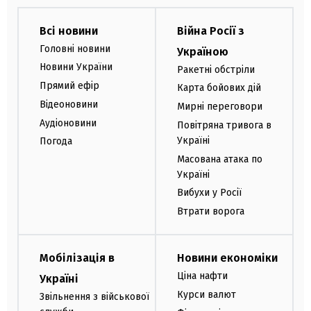
Всі новини
Війна Росії з
Головні новини
Україною
Новини України
Ракетні обстріли
Прямий ефір
Карта бойових дій
Відеоновини
Мирні переговори
Аудіоновини
Повітряна тривога в
Україні
Погода
Масована атака по
Україні
Вибухи у Росії
Втрати ворога
Мобілізація в
Новини економіки
Ціна нафти
Україні
Курси валют
Звільнення з військової