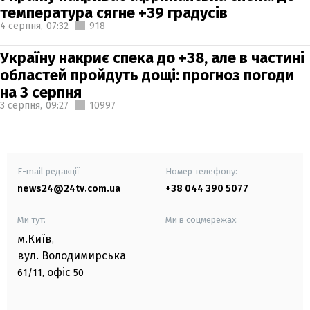
температура сягне +39 градусів
4 серпня,
07:32
918
Україну накриє спека до +38, але в частині
областей пройдуть дощі: прогноз погоди
на 3 серпня
3 серпня,
09:27
10997
E-mail редакції
Номер телефону:
news24@24tv.com.ua
+38 044 390 5077
Ми тут:
Ми в соцмережах:
м.Київ
,
вул. Володимирська
офіс
61/11,
50