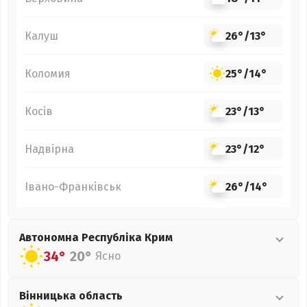
Калуш
26°
/
13°
Коломия
25°
/
14°
Косів
23°
/
13°
Надвірна
23°
/
12°
Івано-Франківськ
26°
/
14°
Автономна Республіка Крим
34°
20°
Ясно
Вінницька
область