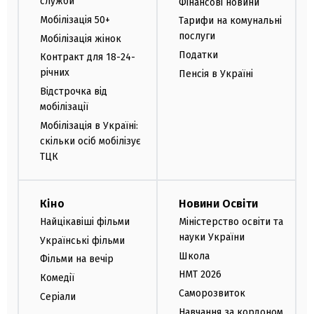
служби
Фінансові новини
Мобілізація 50+
Тарифи на комунальні
послуги
Мобілізація жінок
Податки
Контракт для 18-24-
річних
Пенсія в Україні
Відстрочка від
мобілізації
Мобілізація в Україні:
скільки осіб мобілізує
ТЦК
Кіно
Новини Освіти
Найцікавіші фільми
Міністерство освіти та
науки України
Українські фільми
Школа
Фільми на вечір
НМТ 2026
Комедії
Саморозвиток
Серіали
Навчання за кордоном