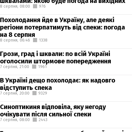
шквалами: якою буде погода на вихідних
8 серпня,
08:00
976
Похолодання йде в Україну, але деякі
регіони потерпатимуть від спеки: погода
на 8 серпня
8 серпня,
06:46
1338
Грози, град і шквали: по всій Україні
оголосили штормове попередження
7 серпня,
21:00
1961
В Україні дещо похолодає: як надовго
відступить спека
7 серпня,
20:00
9329
Синоптикиня відповіла, яку негоду
очікувати після сильної спеки
7 серпня,
08:00
2443