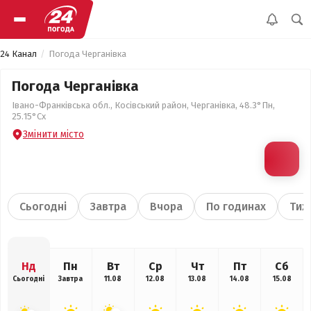
24 Канал
Погода Черганівка
Погода Черганівка
Івано-Франківська обл., Косівський район, Черганівка, 48.3°Пн,
25.15°Сх
Змінити місто
Сьогодні
Завтра
Вчора
По годинах
Тиж
Нд
Пн
Вт
Ср
Чт
Пт
Сб
Сьогодні
Завтра
11.08
12.08
13.08
14.08
15.08