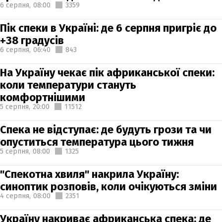
6 серпня,
08:00
3359
Пік спеки в Україні: де 6 серпня пригріє до
+38 градусів
6 серпня,
06:40
843
На Україну чекає пік африканської спеки:
коли температури стануть
комфортнішими
5 серпня,
20:00
11512
Спека не відступає: де будуть грози та чи
опуститься температура цього тижня
5 серпня,
08:00
1325
"Спекотна хвиля" накрила Україну:
синоптик розповів, коли очікуються зміни
4 серпня,
08:00
2351
Україну накриває африканська спека: де