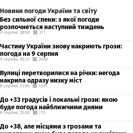
Новини погоди України та світу
Без сильної спеки: з якої погоди
розпочнеться наступний тиждень
9 серпня,
08:00
311
Частину України знову накриють грози:
погода на 9 серпня
9 серпня,
06:33
2080
Вулиці перетворилися на річки: негода
накрила одразу низку міст
8 серпня,
21:00
4415
До +33 градусів і локальні грози: якою
буде погода найближчими днями
8 серпня,
20:00
770
До +38, але місцями з грозами та