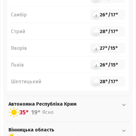
Самбір
26°
/
17°
Стрий
28°
/
17°
Яворів
27°
/
15°
Львів
26°
/
15°
Шептицький
28°
/
17°
Автономна Республіка Крим
35°
19°
Ясно
Вінницька
область