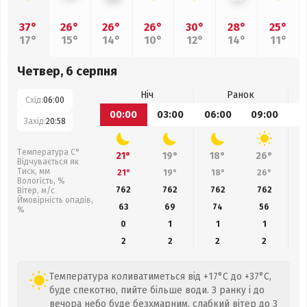
37°
26°
26°
26°
30°
28°
25°
17°
15°
14°
10°
12°
14°
11°
Четвер, 6 серпня
Ніч
Ранок
Схід:
06:00
00:00
03:00
06:00
09:00
1
Захід:
20:58
Температура С°
21°
19°
18°
26°
Відчувається як
Тиск, мм
21°
19°
18°
26°
Вологість, %
762
762
762
762
Вітер, м/с
Ймовірність опадів,
63
69
74
56
%
0
1
1
1
2
2
2
2
Температура коливатиметься від +17°C до +37°C,
буде спекотно, пийте більше води. З ранку і до
вечора небо буде безхмарним, слабкий вітер до 3