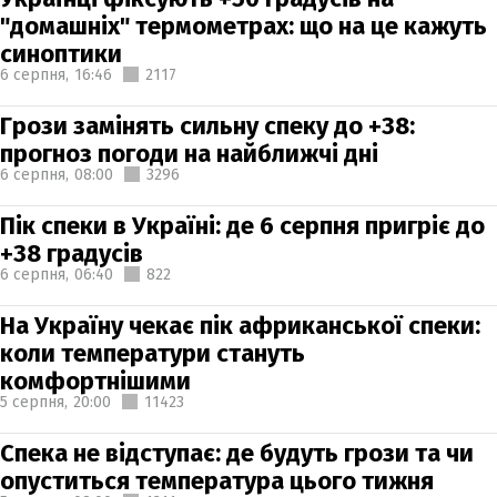
"домашніх" термометрах: що на це кажуть
синоптики
6 серпня,
16:46
2117
Грози замінять сильну спеку до +38:
прогноз погоди на найближчі дні
6 серпня,
08:00
3296
Пік спеки в Україні: де 6 серпня пригріє до
+38 градусів
6 серпня,
06:40
822
На Україну чекає пік африканської спеки:
коли температури стануть
комфортнішими
5 серпня,
20:00
11423
Спека не відступає: де будуть грози та чи
опуститься температура цього тижня