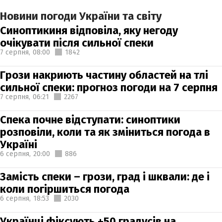
Новини погоди України та світу
Синоптикиня відповіла, яку негоду
очікувати після сильної спеки
7 серпня,
08:00
1842
Грози накриють частину областей на тлі
сильної спеки: прогноз погоди на 7 серпня
7 серпня,
06:21
2267
Спека почне відступати: синоптики
розповіли, коли та як зміниться погода в
Україні
6 серпня,
20:00
886
Замість спеки – грози, град і шквали: де і
коли погіршиться погода
6 серпня,
18:53
2030
Українці фіксують +50 градусів на