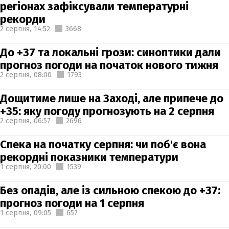
регіонах зафіксували температурні
рекорди
2 серпня,
14:52
3668
До +37 та локальні грози: синоптики дали
прогноз погоди на початок нового тижня
2 серпня,
08:00
1793
Дощитиме лише на Заході, але припече до
+35: яку погоду прогнозують на 2 серпня
2 серпня,
06:57
2696
Спека на початку серпня: чи поб'є вона
рекордні показники температури
1 серпня,
20:00
1539
Без опадів, але із сильною спекою до +37:
прогноз погоди на 1 серпня
1 серпня,
09:05
657