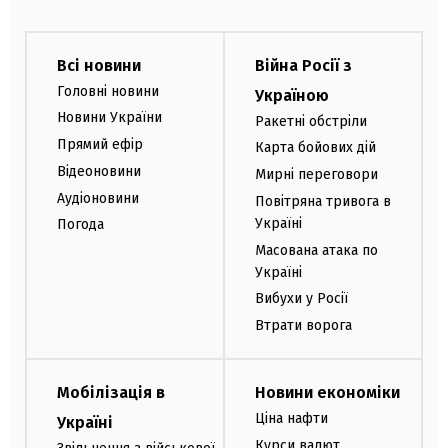
Всі новини
Війна Росії з
Головні новини
Україною
Новини України
Ракетні обстріли
Прямий ефір
Карта бойових дій
Відеоновини
Мирні переговори
Аудіоновини
Повітряна тривога в
Україні
Погода
Масована атака по
Україні
Вибухи у Росії
Втрати ворога
Мобілізація в
Новини економіки
Ціна нафти
Україні
Курси валют