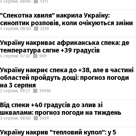
5 серпня,
08:00
1311
"Спекотна хвиля" накрила Україну:
синоптик розповів, коли очікуються зміни
4 серпня,
08:00
2339
Україну накриває африканська спека: де
температура сягне +39 градусів
4 серпня,
07:32
909
Україну накриє спека до +38, але в частині
областей пройдуть дощі: прогноз погоди
на 3 серпня
3 серпня,
09:27
10938
Від спеки +40 градусів до злив зі
шквалами: прогноз погоди на тиждень
3 серпня,
08:00
5459
Україну накрив "тепловий купол": у 5