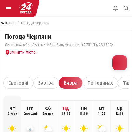
24 Канал
Погода Черляни
Погода Черляни
Львівська обл., Львівський район, Черляни, 49.75°Пн, 23.67°Сх
Змінити місто
Сьогодні
Завтра
Вчора
По годинах
Тиж
Чт
Пт
Сб
Нд
Пн
Вт
Ср
Вчора
Сьогодні
Завтра
09.08
10.08
11.08
12.08