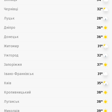
Чернівці
32°
Луцьк
28°
Дніпро
36°
Донецьк
36°
Житомир
31°
Ужгород
32°
Запоріжжя
37°
Івано-Франківськ
31°
Київ
35°
Кропивницький
38°
Луганськ
38°
Миколаїв
39°