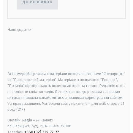
ДО РОЗСИЛОК
Наші додатки:
android
apple
smart tv
samsung smart tv
Всі комерційні рекламні матеріали позначені словами "Спецпроєкт"
чи "Партнерський матеріал". Матеріали з позначкою "Експерт",
"Позиція" відображають позицію авторів та героїв. Редакція може
не поділяти їхніх поглядів. Детальніше щодо реклами та правил
цитування можна ознайомитись в правилах користування сайтом.
Усі права захищені.
Матеріали сайту призначені для осіб старше
21
року (21+)
Онлайн-медіа «24 Канал»
пл. Галицька, буд. 15, м. Львів, 79008
Телефон
+380 (32) 229-77-77