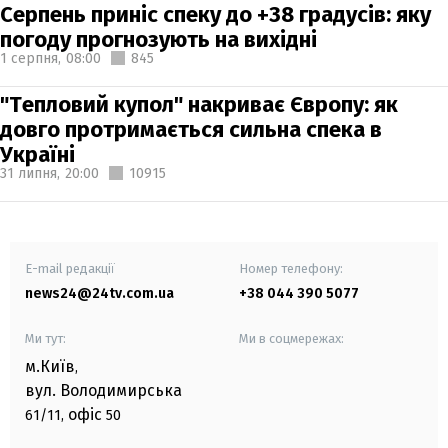
Серпень приніс спеку до +38 градусів: яку
погоду прогнозують на вихідні
1 серпня,
08:00
845
"Тепловий купол" накриває Європу: як
довго протримається сильна спека в
Україні
31 липня,
20:00
10915
E-mail редакції
Номер телефону:
news24@24tv.com.ua
+38 044 390 5077
Ми тут:
Ми в соцмережах:
м.Київ
,
вул. Володимирська
офіс
61/11,
50