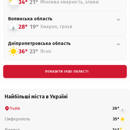
34°
21°
Мінлива хмарність, зливи
Волинська
область
28°
19°
Хмарно, грози
Дніпропетровська
область
36°
23°
Ясно
ПОКАЗАТИ ІНШІ ОБЛАСТІ
Найбільші міста в Україні
Львів
26°
Сімферополь
35°
Вінниця
34°