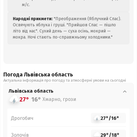
м/с.
Народні прикмети:
"Преображення (Яблучний Спас).
Освячують яблука і груші. "Прийшов Спас — пішло
літо від нас". Сухий день — суха осінь, мокрий —
мокра. Ночі стають по-справжньому холодними."
Погода Львівська
область
Актуальна інформація про погоду та атмосферні умови на сьогодні
Львівська
область
27°
16°
Хмарно, грози
Дрогобич
27°
/
16°
Золочів
29°
/
18°