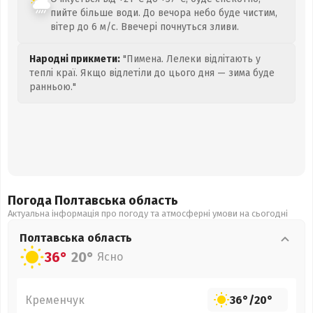
пийте більше води. До вечора небо буде чистим,
вітер до 6 м/с. Ввечері почнуться зливи.
Народні прикмети:
"Пимена. Лелеки відлітають у
теплі краї. Якщо відлетіли до цього дня — зима буде
ранньою."
Погода Полтавська
область
Актуальна інформація про погоду та атмосферні умови на сьогодні
Полтавська
область
36°
20°
Ясно
Кременчук
36°
/
20°