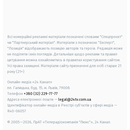
android
apple
smart tv
samsung smart tv
Всі комерційні рекламні матеріали позначені словами "Спецпроєкт"
чи "Партнерський матеріал". Матеріали з позначкою "Експерт",
"Позиція" відображають позицію авторів та героїв. Редакція може
не поділяти їхніх поглядів. Детальніше щодо реклами та правил
цитування можна ознайомитись в правилах користування сайтом.
Усі права захищені.
Матеріали сайту призначені для осіб старше
21
року (21+)
Онлайн-медіа «24 Канал»
пл. Галицька, буд. 15, м. Львів, 79008
Телефон
+380 (32) 229-77-77
Адреса електронної пошти —
legal@24tv.com.ua
Ідентифікатор онлайн-медіа в Реєстрі суб'єктів у сфері медіа —
R40-06057
© 2005—2026,
ПрАТ «Телерадіокомпанія "Люкс"», 24 Канал.