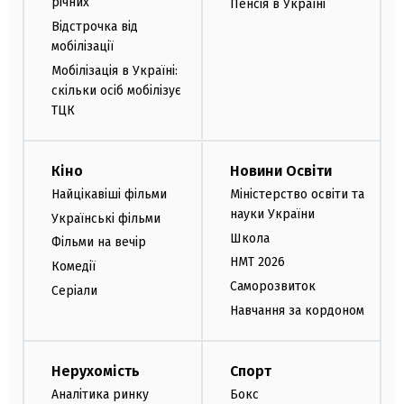
річних
Пенсія в Україні
Відстрочка від
мобілізації
Мобілізація в Україні:
скільки осіб мобілізує
ТЦК
Кіно
Новини Освіти
Найцікавіші фільми
Міністерство освіти та
науки України
Українські фільми
Школа
Фільми на вечір
НМТ 2026
Комедії
Саморозвиток
Серіали
Навчання за кордоном
Нерухомість
Спорт
Аналітика ринку
Бокс