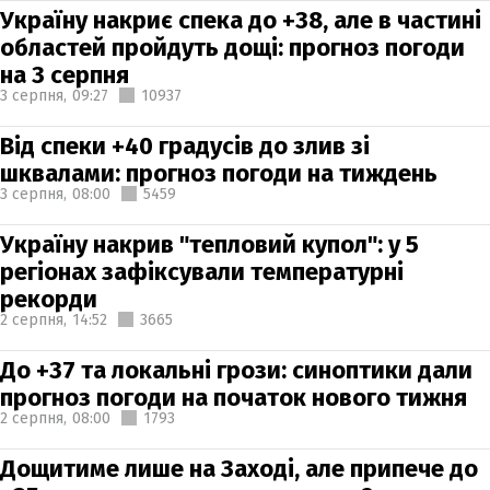
Україну накриє спека до +38, але в частині
областей пройдуть дощі: прогноз погоди
на 3 серпня
3 серпня,
09:27
10937
Від спеки +40 градусів до злив зі
шквалами: прогноз погоди на тиждень
3 серпня,
08:00
5459
Україну накрив "тепловий купол": у 5
регіонах зафіксували температурні
рекорди
2 серпня,
14:52
3665
До +37 та локальні грози: синоптики дали
прогноз погоди на початок нового тижня
2 серпня,
08:00
1793
Дощитиме лише на Заході, але припече до