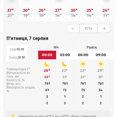
37°
30°
26°
27°
30°
25°
24°
21°
19°
16°
14°
14°
14°
11°
7
/14
П'ятниця, 7 серпня
Ніч
Ранок
Схід:
05:19
00:00
03:00
06:00
09:00
1
Захід:
20:18
Температура С°
26°
23°
22°
29°
Відчувається як
Тиск, мм
26°
23°
22°
30°
Вологість, %
761
761
761
761
Вітер, м/с
Ймовірність опадів,
61
72
75
54
%
3
1
2
1
2
2
2
2
Очікується від +21°C до +37°C, буде спекотно,