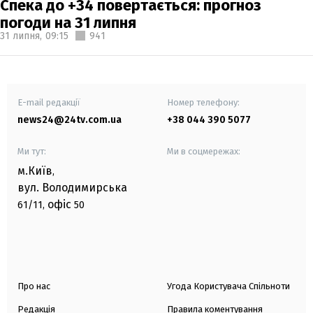
Спека до +34 повертається: прогноз
погоди на 31 липня
31 липня,
09:15
941
E-mail редакції
Номер телефону:
news24@24tv.com.ua
+38 044 390 5077
Ми тут:
Ми в соцмережах:
м.Київ
,
вул. Володимирська
офіс
61/11,
50
Про нас
Угода Користувача Спільноти
Редакція
Правила коментування