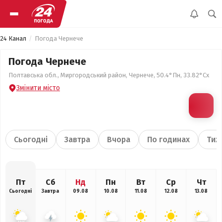
24 Канал
Погода Чернече
Погода Чернече
Полтавська обл., Миргородський район, Чернече, 50.4°Пн, 33.82°Сх
Змінити місто
Сьогодні
Завтра
Вчора
По годинах
Тиж
Пт
Сб
Нд
Пн
Вт
Ср
Чт
Сьогодні
Завтра
09.08
10.08
11.08
12.08
13.08