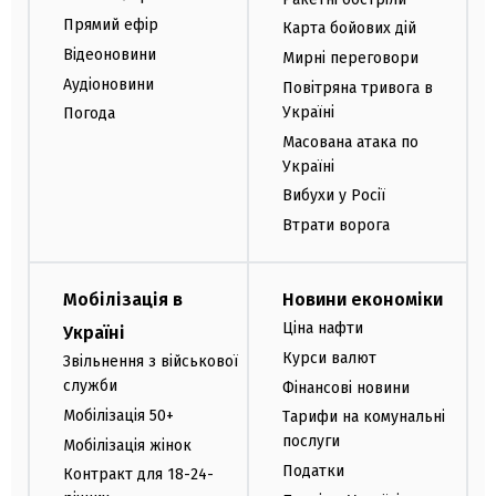
Прямий ефір
Карта бойових дій
Відеоновини
Мирні переговори
Аудіоновини
Повітряна тривога в
Україні
Погода
Масована атака по
Україні
Вибухи у Росії
Втрати ворога
Мобілізація в
Новини економіки
Ціна нафти
Україні
Курси валют
Звільнення з військової
служби
Фінансові новини
Мобілізація 50+
Тарифи на комунальні
послуги
Мобілізація жінок
Податки
Контракт для 18-24-