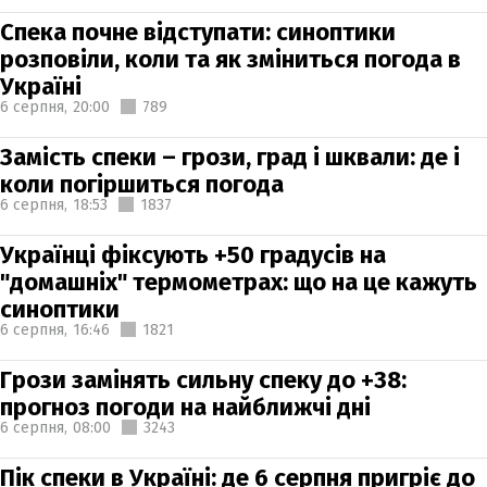
Спека почне відступати: синоптики
розповіли, коли та як зміниться погода в
Україні
6 серпня,
20:00
789
Замість спеки – грози, град і шквали: де і
коли погіршиться погода
6 серпня,
18:53
1837
Українці фіксують +50 градусів на
"домашніх" термометрах: що на це кажуть
синоптики
6 серпня,
16:46
1821
Грози замінять сильну спеку до +38:
прогноз погоди на найближчі дні
6 серпня,
08:00
3243
Пік спеки в Україні: де 6 серпня пригріє до