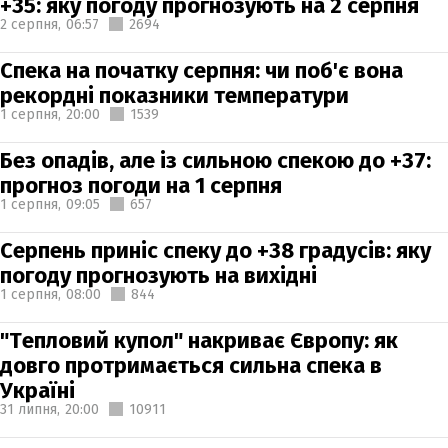
+35: яку погоду прогнозують на 2 серпня
2 серпня,
06:57
2694
Спека на початку серпня: чи поб'є вона
рекордні показники температури
1 серпня,
20:00
1539
Без опадів, але із сильною спекою до +37:
прогноз погоди на 1 серпня
1 серпня,
09:05
657
Серпень приніс спеку до +38 градусів: яку
погоду прогнозують на вихідні
1 серпня,
08:00
844
"Тепловий купол" накриває Європу: як
довго протримається сильна спека в
Україні
31 липня,
20:00
10911