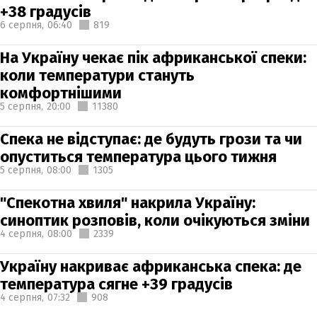
+38 градусів
6 серпня,
06:40
819
На Україну чекає пік африканської спеки:
коли температури стануть
комфортнішими
5 серпня,
20:00
11380
Спека не відступає: де будуть грози та чи
опуститься температура цього тижня
5 серпня,
08:00
1305
"Спекотна хвиля" накрила Україну:
синоптик розповів, коли очікуються зміни
4 серпня,
08:00
2339
Україну накриває африканська спека: де
температура сягне +39 градусів
4 серпня,
07:32
908