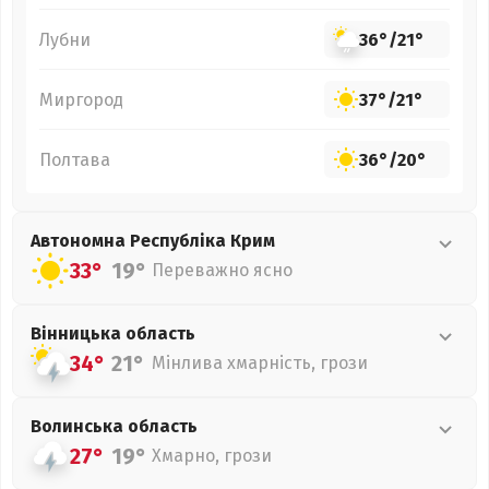
Лубни
36°
/
21°
Миргород
37°
/
21°
Полтава
36°
/
20°
Автономна Республіка Крим
33°
19°
Переважно ясно
Вінницька
область
34°
21°
Мінлива хмарність, грози
Волинська
область
27°
19°
Хмарно, грози