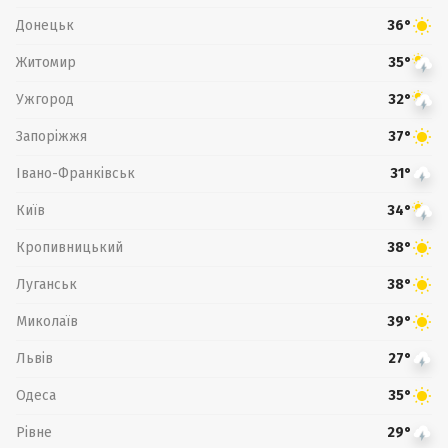
Донецьк
36°
Житомир
35°
Ужгород
32°
Запоріжжя
37°
Івано-Франківськ
31°
Київ
34°
Кропивницький
38°
Луганськ
38°
Миколаїв
39°
Львів
27°
Одеса
35°
Рівне
29°