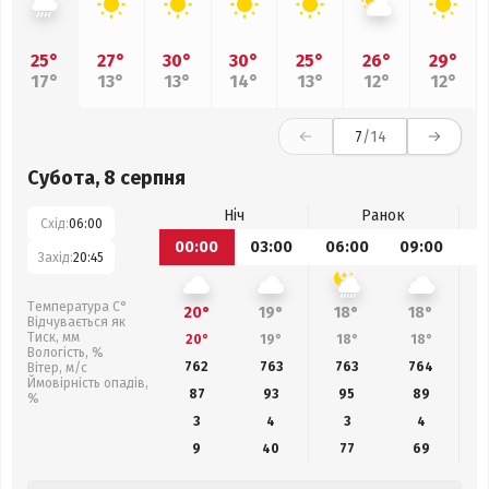
25°
27°
30°
30°
25°
26°
29°
17°
13°
13°
14°
13°
12°
12°
7
/14
Субота, 8 серпня
Ніч
Ранок
Схід:
06:00
00:00
03:00
06:00
09:00
1
Захід:
20:45
Температура С°
20°
19°
18°
18°
Відчувається як
Тиск, мм
20°
19°
18°
18°
Вологість, %
762
763
763
764
Вітер, м/с
Ймовірність опадів,
87
93
95
89
%
3
4
3
4
9
40
77
69