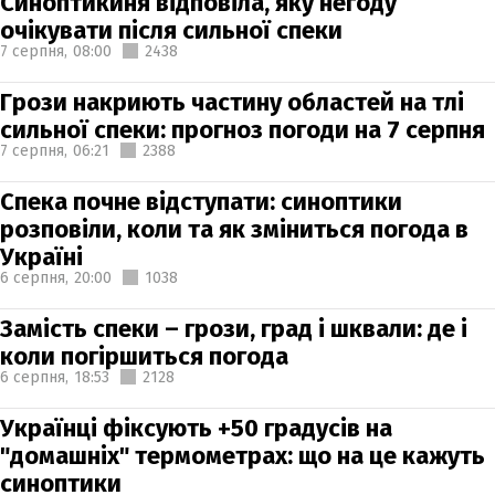
Синоптикиня відповіла, яку негоду
очікувати після сильної спеки
7 серпня,
08:00
2438
Грози накриють частину областей на тлі
сильної спеки: прогноз погоди на 7 серпня
7 серпня,
06:21
2388
Спека почне відступати: синоптики
розповіли, коли та як зміниться погода в
Україні
6 серпня,
20:00
1038
Замість спеки – грози, град і шквали: де і
коли погіршиться погода
6 серпня,
18:53
2128
Українці фіксують +50 градусів на
"домашніх" термометрах: що на це кажуть
синоптики