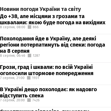
Новини погоди України та світу
До +38, але місцями з грозами та
шквалами: якою буде погода на вихідних
8 серпня,
08:00
866
Похолодання йде в Україну, але деякі
регіони потерпатимуть від спеки: погода
на 8 серпня
8 серпня,
06:46
1287
Грози, град і шквали: по всій Україні
оголосили штормове попередження
7 серпня,
21:00
1931
В Україні дещо похолодає: як надовго
відступить спека
7 серпня,
20:00
7426