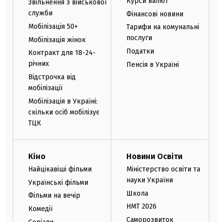
Курси валют
Звільнення з військової
служби
Фінансові новини
Мобілізація 50+
Тарифи на комунальні
послуги
Мобілізація жінок
Податки
Контракт для 18-24-
річних
Пенсія в Україні
Відстрочка від
мобілізації
Мобілізація в Україні:
скільки осіб мобілізує
ТЦК
Кіно
Новини Освіти
Найцікавіші фільми
Міністерство освіти та
науки України
Українські фільми
Школа
Фільми на вечір
НМТ 2026
Комедії
Саморозвиток