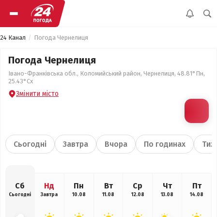
24 Канал
Погода Чернелиця
Погода Чернелиця
Івано-Франківська обл., Коломийський район, Чернелиця, 48.81°Пн,
25.43°Сх
Змінити місто
Сьогодні
Завтра
Вчора
По годинах
Тиж
Сб
Нд
Пн
Вт
Ср
Чт
Пт
Сьогодні
Завтра
10.08
11.08
12.08
13.08
14.08