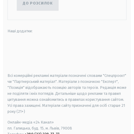
ДО РОЗСИЛОК
Наші додатки:
android
apple
smart tv
samsung smart tv
Всі комерційні рекламні матеріали позначені словами "Спецпроєкт"
чи "Партнерський матеріал". Матеріали з позначкою "Експерт",
"Позиція" відображають позицію авторів та героїв. Редакція може
не поділяти їхніх поглядів. Детальніше щодо реклами та правил
цитування можна ознайомитись в правилах користування сайтом.
Усі права захищені.
Матеріали сайту призначені для осіб старше
21
року (21+)
Онлайн-медіа «24 Канал»
пл. Галицька, буд. 15, м. Львів, 79008