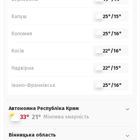
Калуш
25°
/
15°
Коломия
25°
/
16°
Косів
22°
/
16°
Надвірна
22°
/
15°
Івано-Франківськ
25°
/
16°
Автономна Республіка Крим
33°
21°
Мінлива хмарність
Вінницька
область