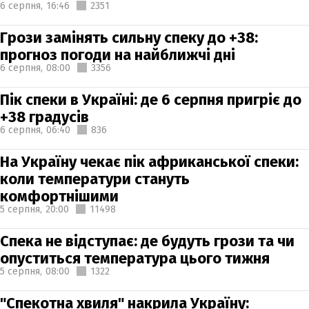
6 серпня,
16:46
2351
Грози замінять сильну спеку до +38:
прогноз погоди на найближчі дні
6 серпня,
08:00
3356
Пік спеки в Україні: де 6 серпня пригріє до
+38 градусів
6 серпня,
06:40
836
На Україну чекає пік африканської спеки:
коли температури стануть
комфортнішими
5 серпня,
20:00
11498
Спека не відступає: де будуть грози та чи
опуститься температура цього тижня
5 серпня,
08:00
1322
"Спекотна хвиля" накрила Україну: