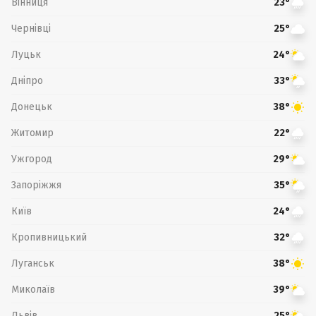
Вінниця
23°
Чернівці
25°
Луцьк
24°
Дніпро
33°
Донецьк
38°
Житомир
22°
Ужгород
29°
Запоріжжя
35°
Київ
24°
Кропивницький
32°
Луганськ
38°
Миколаїв
39°
Львів
25°