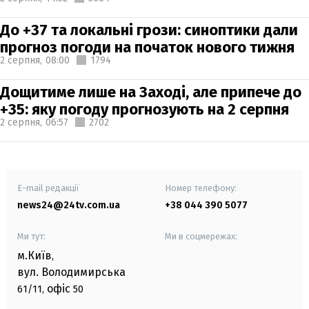
До +37 та локальні грози: синоптики дали
прогноз погоди на початок нового тижня
2 серпня,
08:00
1794
Дощитиме лише на Заході, але припече до
+35: яку погоду прогнозують на 2 серпня
2 серпня,
06:57
2702
E-mail редакції
Номер телефону:
news24@24tv.com.ua
+38 044 390 5077
Ми тут:
Ми в соцмережах:
м.Київ
,
вул. Володимирська
офіс
61/11,
50