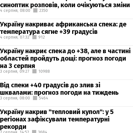
синоптик розповів, коли очікуються зміни
4 серпня,
08:00
2350
Україну накриває африканська спека: де
температура сягне +39 градусів
4 серпня,
07:32
912
Україну накриє спека до +38, але в частині
областей пройдуть дощі: прогноз погоди
на 3 серпня
3 серпня,
09:27
10988
Від спеки +40 градусів до злив зі
шквалами: прогноз погоди на тиждень
3 серпня,
08:00
5464
Україну накрив "тепловий купол": у 5
регіонах зафіксували температурні
рекорди
2 серпня,
14:52
3684