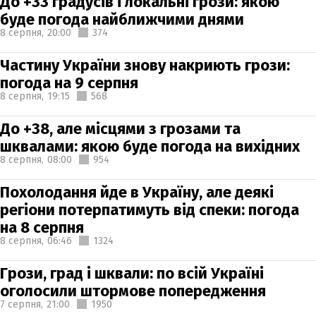
До +33 градусів і локальні грози: якою
буде погода найближчими днями
8 серпня,
20:00
374
Частину України знову накриють грози:
погода на 9 серпня
8 серпня,
19:15
568
До +38, але місцями з грозами та
шквалами: якою буде погода на вихідних
8 серпня,
08:00
954
Похолодання йде в Україну, але деякі
регіони потерпатимуть від спеки: погода
на 8 серпня
8 серпня,
06:46
1324
Грози, град і шквали: по всій Україні
оголосили штормове попередження
7 серпня,
21:00
1950