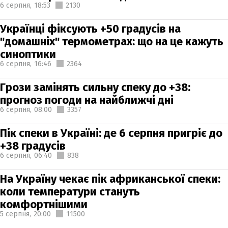
6 серпня,
18:53
2130
Українці фіксують +50 градусів на
"домашніх" термометрах: що на це кажуть
синоптики
6 серпня,
16:46
2364
Грози замінять сильну спеку до +38:
прогноз погоди на найближчі дні
6 серпня,
08:00
3357
Пік спеки в Україні: де 6 серпня пригріє до
+38 градусів
6 серпня,
06:40
838
На Україну чекає пік африканської спеки:
коли температури стануть
комфортнішими
5 серпня,
20:00
11500