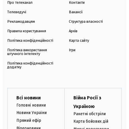
Про телеканал
Контакти
Телеведучі
Вакансії
Рекламодавцям
Структура власності
Правила користування
Архів
Політика конфіденційності
Карта сайту
Політика використання
Ігри
штучного інтелекту
Політика конфіденційності
додатку
Всі новини
Війна Росії з
Головні новини
Україною
Новини України
Ракетні обстріли
Прямий ефір
Карта бойових дій
Відеоновини