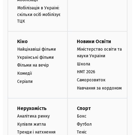
Мобілізація в Україні:
скільки осіб мобілізує
ТЦК
Кіно
Новини Освіти
Найцікавіші фільми
Міністерство освіти та
науки України
Українські фільми
Школа
Фільми на вечір
НМТ 2026
Комедії
Саморозвиток
Серіали
Навчання за кордоном
Нерухомість
Спорт
Аналітика ринку
Бокс
Купівля житла
Футбол
Тренди і натхнення
Теніс