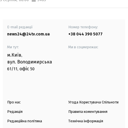
E-mail редакції
Номер телефону:
news24@24tv.com.ua
+38 044 390 5077
Ми тут:
Ми в соцмережах:
м.Київ
,
вул. Володимирська
офіс
61/11,
50
Про нас
Угода Користувача Спільноти
Редакція
Правила коментування
Редакційна політика
Технічна інформація