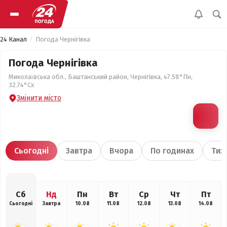
24 Канал
Погода Чернігівка
Погода Чернігівка
Миколаївська обл., Баштанський район, Чернігівка, 47.58°Пн,
32.74°Сх
Змінити місто
Сьогодні
Завтра
Вчора
По годинах
Тиж
Сб
Нд
Пн
Вт
Ср
Чт
Пт
Сьогодні
Завтра
10.08
11.08
12.08
13.08
14.08