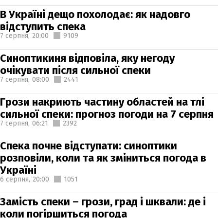
В Україні дещо похолодає: як надовго
відступить спека
7 серпня,
20:00
9109
Синоптикиня відповіла, яку негоду
очікувати після сильної спеки
7 серпня,
08:00
2441
Грози накриють частину областей на тлі
сильної спеки: прогноз погоди на 7 серпня
7 серпня,
06:21
2392
Спека почне відступати: синоптики
розповіли, коли та як зміниться погода в
Україні
6 серпня,
20:00
1051
Замість спеки – грози, град і шквали: де і
коли погіршиться погода