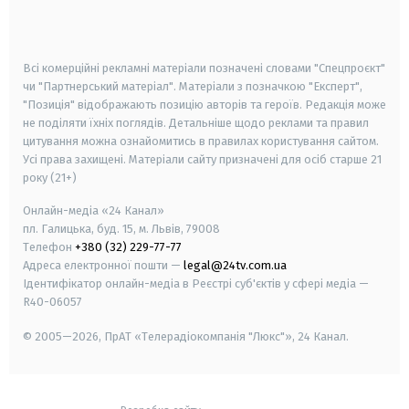
smart tv
samsung smart tv
Всі комерційні рекламні матеріали позначені словами "Спецпроєкт"
чи "Партнерський матеріал". Матеріали з позначкою "Експерт",
"Позиція" відображають позицію авторів та героїв. Редакція може
не поділяти їхніх поглядів. Детальніше щодо реклами та правил
цитування можна ознайомитись в правилах користування сайтом.
Усі права захищені.
Матеріали сайту призначені для осіб старше
21
року (21+)
Онлайн-медіа «24 Канал»
пл. Галицька, буд. 15, м. Львів, 79008
Телефон
+380 (32) 229-77-77
Адреса електронної пошти —
legal@24tv.com.ua
Ідентифікатор онлайн-медіа в Реєстрі суб'єктів у сфері медіа —
R40-06057
© 2005—2026,
ПрАТ «Телерадіокомпанія "Люкс"», 24 Канал.