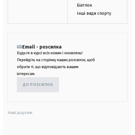
Біатлон
Інші види спорту
Email - розсилка
Будьте в курсі всіх новин і оновлень!
Перейдіть на сторінку наших розсилок, щоб
обрати ті, що відповідають вашим
інтересам.
ДО РОЗСИЛОК
Наші додатки:
android
apple