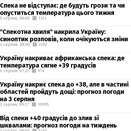
Спека не відступає: де будуть грози та чи
опуститься температура цього тижня
5 серпня,
08:00
1324
"Спекотна хвиля" накрила Україну:
синоптик розповів, коли очікуються зміни
4 серпня,
08:00
2350
Україну накриває африканська спека: де
температура сягне +39 градусів
4 серпня,
07:32
914
Україну накриє спека до +38, але в частині
областей пройдуть дощі: прогноз погоди
на 3 серпня
3 серпня,
09:27
10995
Від спеки +40 градусів до злив зі
шквалами: прогноз погоди на тиждень
3 серпня,
08:00
5465