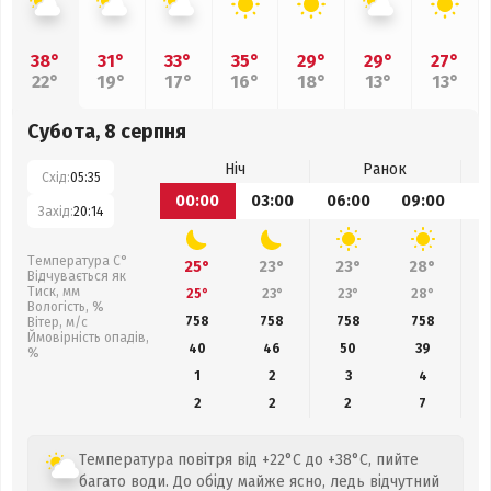
38°
31°
33°
35°
29°
29°
27°
22°
19°
17°
16°
18°
13°
13°
Субота, 8 серпня
Ніч
Ранок
Схід:
05:35
00:00
03:00
06:00
09:00
1
Захід:
20:14
Температура С°
25°
23°
23°
28°
Відчувається як
Тиск, мм
25°
23°
23°
28°
Вологість, %
758
758
758
758
Вітер, м/с
Ймовірність опадів,
40
46
50
39
%
1
2
3
4
2
2
2
7
Температура повітря від +22°C до +38°C, пийте
багато води. До обіду майже ясно, ледь відчутний