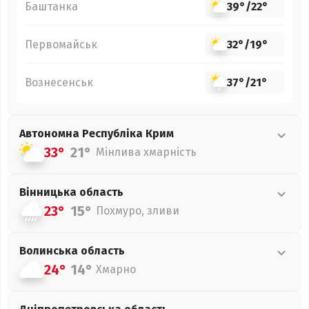
Баштанка
39°
/
22°
Первомайськ
32°
/
19°
Вознесенськ
37°
/
21°
Автономна Республіка Крим
33°
21°
Мінлива хмарність
Вінницька
область
23°
15°
Похмуро, зливи
Волинська
область
24°
14°
Хмарно