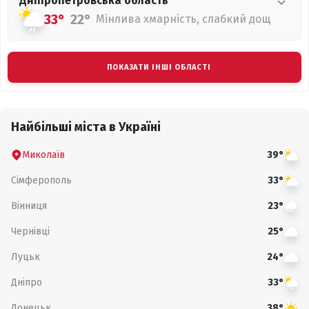
Дніпропетровська
область
33°
22°
Мінлива хмарність, слабкий дощ
ПОКАЗАТИ ІНШІ ОБЛАСТІ
Найбільші міста в Україні
Миколаїв
39°
Сімферополь
33°
Вінниця
23°
Чернівці
25°
Луцьк
24°
Дніпро
33°
Донецьк
38°