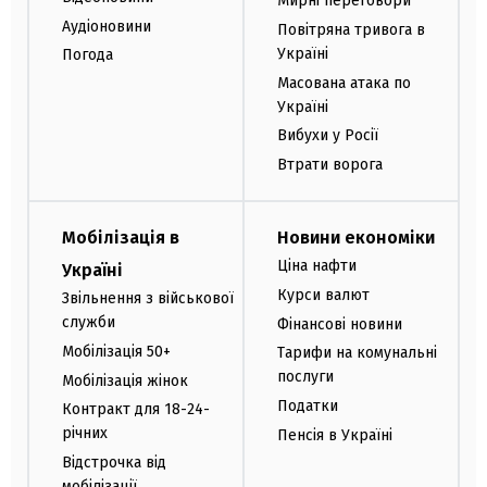
Мирні переговори
Аудіоновини
Повітряна тривога в
Україні
Погода
Масована атака по
Україні
Вибухи у Росії
Втрати ворога
Мобілізація в
Новини економіки
Ціна нафти
Україні
Курси валют
Звільнення з військової
служби
Фінансові новини
Мобілізація 50+
Тарифи на комунальні
послуги
Мобілізація жінок
Податки
Контракт для 18-24-
річних
Пенсія в Україні
Відстрочка від
мобілізації