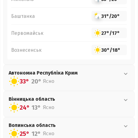
Баштанка
31°
/
20°
Первомайськ
27°
/
17°
Вознесенськ
30°
/
18°
Автономна Республіка Крим
33°
20°
Ясно
Вінницька
область
24°
13°
Ясно
Волинська
область
25°
12°
Ясно