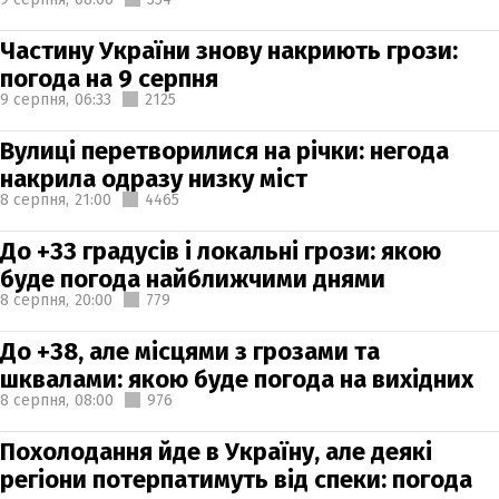
Частину України знову накриють грози:
погода на 9 серпня
9 серпня,
06:33
2125
Вулиці перетворилися на річки: негода
накрила одразу низку міст
8 серпня,
21:00
4465
До +33 градусів і локальні грози: якою
буде погода найближчими днями
8 серпня,
20:00
779
До +38, але місцями з грозами та
шквалами: якою буде погода на вихідних
8 серпня,
08:00
976
Похолодання йде в Україну, але деякі
регіони потерпатимуть від спеки: погода