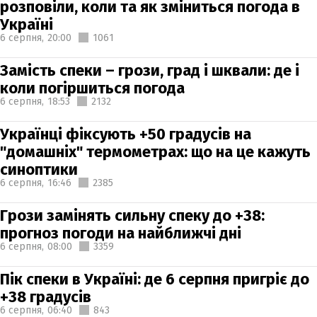
розповіли, коли та як зміниться погода в
Україні
6 серпня,
20:00
1061
Замість спеки – грози, град і шквали: де і
коли погіршиться погода
6 серпня,
18:53
2132
Українці фіксують +50 градусів на
"домашніх" термометрах: що на це кажуть
синоптики
6 серпня,
16:46
2385
Грози замінять сильну спеку до +38:
прогноз погоди на найближчі дні
6 серпня,
08:00
3359
Пік спеки в Україні: де 6 серпня пригріє до
+38 градусів
6 серпня,
06:40
843