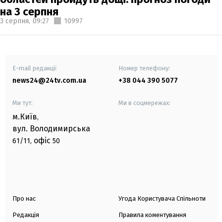
на 3 серпня
3 серпня,
09:27
10997
E-mail редакції
Номер телефону:
news24@24tv.com.ua
+38 044 390 5077
Ми тут:
Ми в соцмережах:
м.Київ
,
вул. Володимирська
офіс
61/11,
50
Про нас
Угода Користувача Спільноти
Редакція
Правила коментування