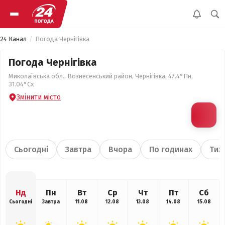
24 Канал
Погода Чернігівка
Погода Чернігівка
Миколаївська обл., Вознесенський район, Чернігівка, 47.4°Пн,
31.04°Сх
Змінити місто
Сьогодні
Завтра
Вчора
По годинах
Тиж
Нд
Пн
Вт
Ср
Чт
Пт
Сб
Сьогодні
Завтра
11.08
12.08
13.08
14.08
15.08