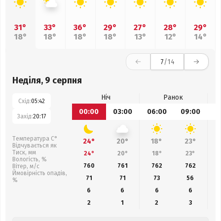
31°
33°
36°
29°
27°
28°
29°
18°
18°
18°
18°
13°
12°
14°
7
/14
Неділя, 9 серпня
Ніч
Ранок
Схід:
05:42
00:00
03:00
06:00
09:00
1
Захід:
20:17
Температура С°
24°
20°
18°
23°
Відчувається як
Тиск, мм
24°
20°
18°
23°
Вологість, %
760
761
762
762
Вітер, м/с
Ймовірність опадів,
71
71
73
56
%
6
6
6
6
2
1
2
3