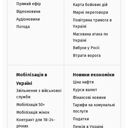
Прямий ефір
Карта бойових дій
Відеоновини
Мирні переговори
Аудіоновини
Повітряна тривога в
Україні
Погода
Масована атака по
Україні
Вибухи у Росії
Втрати ворога
Мобілізація в
Новини економіки
Ціна нафти
Україні
Курси валют
Звільнення з військової
служби
Фінансові новини
Мобілізація 50+
Тарифи на комунальні
послуги
Мобілізація жінок
Податки
Контракт для 18-24-
річних
Пенсія в Україні