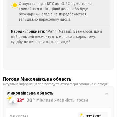
Очікується від +18°C до +31°C, дуже тепло,
тримайтеся в тіні. Цілий день небо буде
безхмарним, опадів не передбачається,
залишаємо парасольку вдома.
Народні прикмети:
"Матія (Матвія). Вважалося, що в
цей день змії висмоктують молоко з корів, тому
худобу не виганяли на пасовище."
Погода Миколаївська
область
Актуальна інформація про погоду та атмосферні умови на сьогодні
Миколаївська
область
33°
20°
Мінлива хмарність, грози
Миколаїв
33°
/
20°