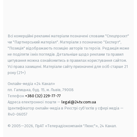
android
apple
smart tv
samsung smart tv
Всі комерційні рекламні матеріали позначені словами "Спецпроєкт"
чи "Партнерський матеріал". Матеріали з позначкою "Експерт",
"Позиція" відображають позицію авторів та героїв. Редакція може
не поділяти їхніх поглядів. Детальніше щодо реклами та правил
цитування можна ознайомитись в правилах користування сайтом.
Усі права захищені.
Матеріали сайту призначені для осіб старше
21
року (21+)
Онлайн-медіа «24 Канал»
пл. Галицька, буд. 15, м. Львів, 79008
Телефон
+380 (32) 229-77-77
Адреса електронної пошти —
legal@24tv.com.ua
Ідентифікатор онлайн-медіа в Реєстрі суб'єктів у сфері медіа —
R40-06057
© 2005—2026,
ПрАТ «Телерадіокомпанія "Люкс"», 24 Канал.