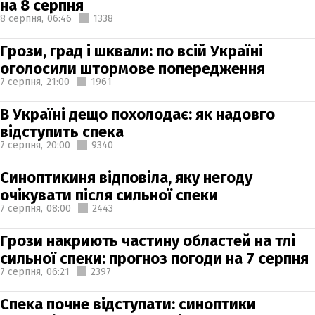
на 8 серпня
8 серпня,
06:46
1338
Грози, град і шквали: по всій Україні
оголосили штормове попередження
7 серпня,
21:00
1961
В Україні дещо похолодає: як надовго
відступить спека
7 серпня,
20:00
9340
Синоптикиня відповіла, яку негоду
очікувати після сильної спеки
7 серпня,
08:00
2443
Грози накриють частину областей на тлі
сильної спеки: прогноз погоди на 7 серпня
7 серпня,
06:21
2397
Спека почне відступати: синоптики