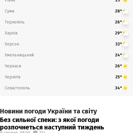
Рівне
25°
Суми
28°
Тернопіль
26°
Харків
29°
Херсон
32°
Хмельницький
24°
Черкаси
26°
Чернігів
25°
Севастополь
34°
Новини погоди України та світу
Без сильної спеки: з якої погоди
розпочнеться наступний тиждень
9 серпня,
08:00
334