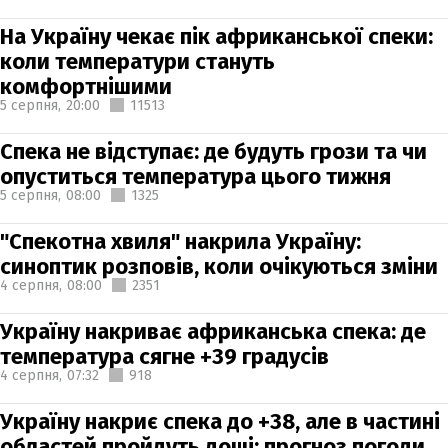
На Україну чекає пік африканської спеки:
коли температури стануть
комфортнішими
5 серпня,
20:00
11513
Спека не відступає: де будуть грози та чи
опуститься температура цього тижня
5 серпня,
08:00
1325
"Спекотна хвиля" накрила Україну:
синоптик розповів, коли очікуються зміни
4 серпня,
08:00
2351
Україну накриває африканська спека: де
температура сягне +39 градусів
4 серпня,
07:32
918
Україну накриє спека до +38, але в частині
областей пройдуть дощі: прогноз погоди