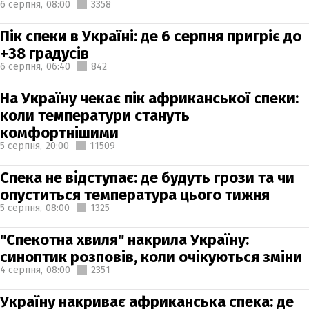
6 серпня,
08:00
3358
Пік спеки в Україні: де 6 серпня пригріє до
+38 градусів
6 серпня,
06:40
842
На Україну чекає пік африканської спеки:
коли температури стануть
комфортнішими
5 серпня,
20:00
11509
Спека не відступає: де будуть грози та чи
опуститься температура цього тижня
5 серпня,
08:00
1325
"Спекотна хвиля" накрила Україну:
синоптик розповів, коли очікуються зміни
4 серпня,
08:00
2351
Україну накриває африканська спека: де