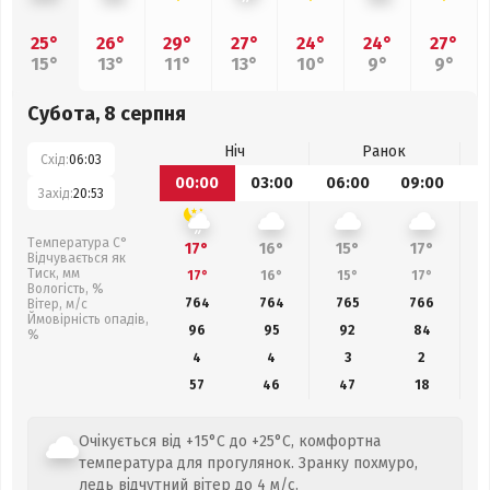
25°
26°
29°
27°
24°
24°
27°
15°
13°
11°
13°
10°
9°
9°
Субота, 8 серпня
Ніч
Ранок
Схід:
06:03
00:00
03:00
06:00
09:00
1
Захід:
20:53
Температура С°
17°
16°
15°
17°
Відчувається як
Тиск, мм
17°
16°
15°
17°
Вологість, %
764
764
765
766
Вітер, м/с
Ймовірність опадів,
96
95
92
84
%
4
4
3
2
57
46
47
18
Очікується від +15°C до +25°C, комфортна
температура для прогулянок. Зранку похмуро,
ледь відчутний вітер до 4 м/с.