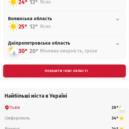
24°
13°
Ясно
Волинська
область
25°
12°
Ясно
Дніпропетровська
область
30°
20°
Мінлива хмарність, грози
ПОКАЗАТИ ІНШІ ОБЛАСТІ
Найбільші міста в Україні
Львів
26°
Сімферополь
34°
Вінниця
24°