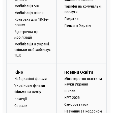
Мобілізація 50+
Тарифи на комунальні
послуги
Мобілізація жінок
Податки
Контракт для 18-24-
річних
Пенсія в Україні
Відстрочка від
мобілізації
Мобілізація в Україні:
скільки осіб мобілізує
ТЦК
Кіно
Новини Освіти
Найцікавіші фільми
Міністерство освіти та
науки України
Українські фільми
Школа
Фільми на вечір
НМТ 2026
Комедії
Саморозвиток
Серіали
Навчання за кордоном