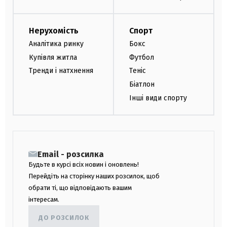
Нерухомість
Спорт
Аналітика ринку
Бокс
Купівля житла
Футбол
Тренди і натхнення
Теніс
Біатлон
Інші види спорту
Email - розсилка
Будьте в курсі всіх новин і оновлень!
Перейдіть на сторінку наших розсилок, щоб
обрати ті, що відповідають вашим
інтересам.
ДО РОЗСИЛОК