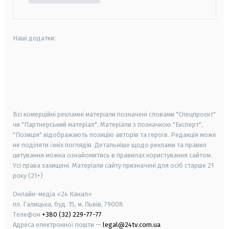
Наші додатки:
android
apple
smart tv
samsung smart tv
Всі комерційні рекламні матеріали позначені словами "Спецпроєкт"
чи "Партнерський матеріал". Матеріали з позначкою "Експерт",
"Позиція" відображають позицію авторів та героїв. Редакція може
не поділяти їхніх поглядів. Детальніше щодо реклами та правил
цитування можна ознайомитись в правилах користування сайтом.
Усі права захищені.
Матеріали сайту призначені для осіб старше
21
року (21+)
Онлайн-медіа «24 Канал»
пл. Галицька, буд. 15, м. Львів, 79008
Телефон
+380 (32) 229-77-77
Адреса електронної пошти —
legal@24tv.com.ua