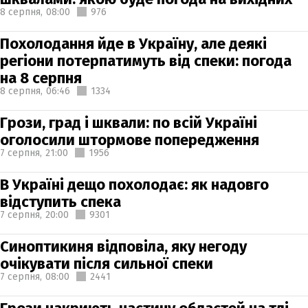
8 серпня,
08:00
976
Похолодання йде в Україну, але деякі
регіони потерпатимуть від спеки: погода
на 8 серпня
8 серпня,
06:46
1334
Грози, град і шквали: по всій Україні
оголосили штормове попередження
7 серпня,
21:00
1956
В Україні дещо похолодає: як надовго
відступить спека
7 серпня,
20:00
9301
Синоптикиня відповіла, яку негоду
очікувати після сильної спеки
7 серпня,
08:00
2441