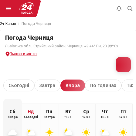
24 Канал
Погода Черниця
Погода Черниця
Львівська обл., Стрийський район, Черниця, 49.44°Пн, 23.99°Сх
Змінити місто
Сьогодні
Завтра
Вчора
По годинах
Тиж
Сб
Нд
Пн
Вт
Ср
Чт
Пт
Вчора
Сьогодні
Завтра
11.08
12.08
13.08
14.08