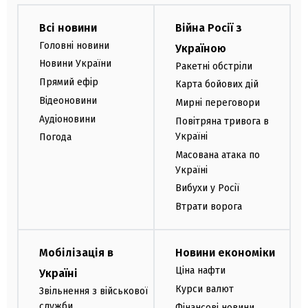
Всі новини
Війна Росії з
Головні новини
Україною
Новини України
Ракетні обстріли
Прямий ефір
Карта бойових дій
Відеоновини
Мирні переговори
Аудіоновини
Повітряна тривога в
Україні
Погода
Масована атака по
Україні
Вибухи у Росії
Втрати ворога
Мобілізація в
Новини економіки
Ціна нафти
Україні
Курси валют
Звільнення з військової
служби
Фінансові новини