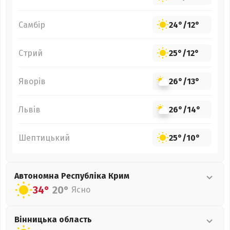
Самбір
24°
/
12°
Стрий
25°
/
12°
Яворів
26°
/
13°
Львів
26°
/
14°
Шептицький
25°
/
10°
Автономна Республіка Крим
34°
20°
Ясно
Вінницька
область