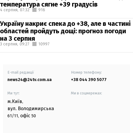
температура сягне +39 градусів
4 серпня,
07:32
916
Україну накриє спека до +38, але в частині
областей пройдуть дощі: прогноз погоди
на 3 серпня
3 серпня,
09:27
10997
E-mail редакції
Номер телефону:
news24@24tv.com.ua
+38 044 390 5077
Ми тут:
Ми в соцмережах:
м.Київ
,
вул. Володимирська
офіс
61/11,
50