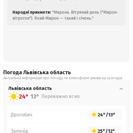
Народні прикмети:
"Мирона. Вітряний день ("Мирон-
вітрогон"). Який Мирон — такий і січень."
Погода Львівська
область
Актуальна інформація про погоду та атмосферні умови на сьогодні
Львівська
область
24°
13°
Переважно ясно
Дрогобич
24°
/
13°
Золочів
25°
/
12°