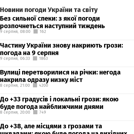
Новини погоди України та світу
Без сильної спеки: з якої погоди
розпочнеться наступний тиждень
9 серпня,
08:00
162
Частину України знову накриють грози:
погода на 9 серпня
9 серпня,
06:33
1863
Вулиці перетворилися на річки: негода
накрила одразу низку міст
8 серпня,
21:00
4200
До +33 градусів і локальні грози: якою
буде погода найближчими днями
8 серпня,
20:00
749
До +38, але місцями з грозами та
шквалами: якою буде погода на вихідних