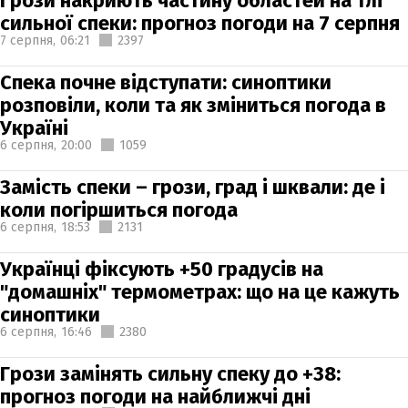
Грози накриють частину областей на тлі
сильної спеки: прогноз погоди на 7 серпня
7 серпня,
06:21
2397
Спека почне відступати: синоптики
розповіли, коли та як зміниться погода в
Україні
6 серпня,
20:00
1059
Замість спеки – грози, град і шквали: де і
коли погіршиться погода
6 серпня,
18:53
2131
Українці фіксують +50 градусів на
"домашніх" термометрах: що на це кажуть
синоптики
6 серпня,
16:46
2380
Грози замінять сильну спеку до +38:
прогноз погоди на найближчі дні