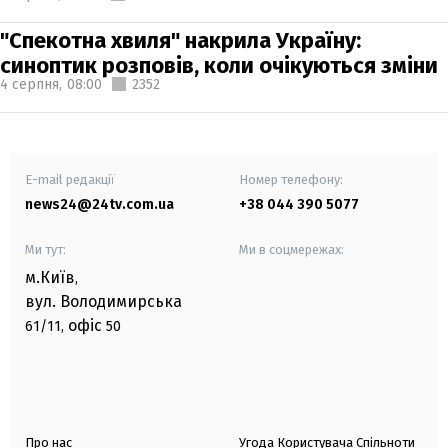
"Спекотна хвиля" накрила Україну:
синоптик розповів, коли очікуються зміни
4 серпня,
08:00
2352
E-mail редакції
Номер телефону:
news24@24tv.com.ua
+38 044 390 5077
Ми тут:
Ми в соцмережах:
м.Київ
,
вул. Володимирська
офіс
61/11,
50
Про нас
Угода Користувача Спільноти