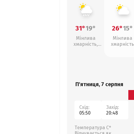
31°
19°
26°
15°
Мінлива
Мінлива
хмарність,
хмарність
зливи
П'ятниця, 7 серпня
Схід:
Захід:
05:50
20:48
Температура С°
Відчувається як