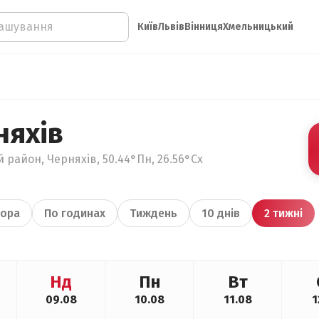
Київ
Львів
Вінниця
Хмельницький
няхів
 район, Черняхів, 50.44°Пн, 26.56°Сх
ора
По годинах
Тиждень
10 днів
2 тижні
Нд
Пн
Вт
09.08
10.08
11.08
1