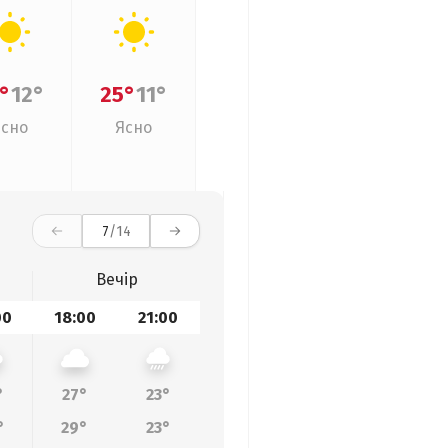
°
12°
25°
11°
Ясно
Ясно
7
/14
Вечір
00
18:00
21:00
°
27°
23°
°
29°
23°