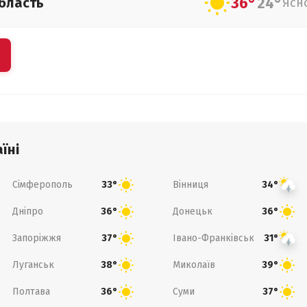
36°
24°
бласть
Ясн
їні
Сімферополь
Вінниця
33°
34°
Дніпро
Донецьк
36°
36°
Запоріжжя
Івано-Франківськ
37°
31°
Луганськ
Миколаїв
38°
39°
Полтава
Суми
36°
37°