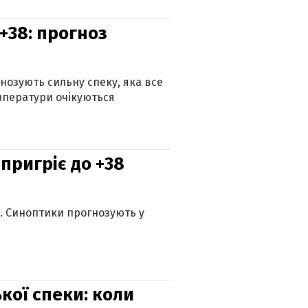
+38: прогноз
гнозують сильну спеку, яка все
мператури очікуються
 пригріє до +38
ю. Синоптики прогнозують у
кої спеки: коли