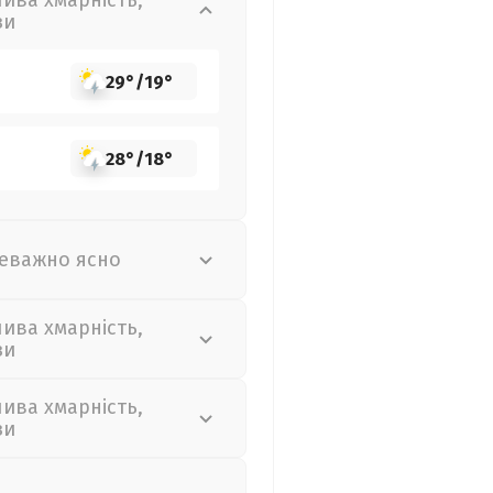
лива хмарність,
зи
29°
/
19°
28°
/
18°
еважно ясно
лива хмарність,
зи
лива хмарність,
зи