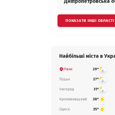
Дніпропетровська
о
ПОКАЗАТИ ІНШІ ОБЛАСТІ
Найбільші міста в Укра
Рівне
29°
Луцьк
27°
Ужгород
31°
Кропивницький
38°
Одеса
35°