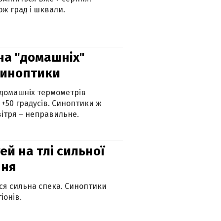
ж град і шквали.
 на "домашніх"
синоптики
 домашніх термометрів
 +50 градусів. Синоптики ж
ітря – неправильне.
й на тлі сильної
пня
ься сильна спека. Синоптики
іонів.