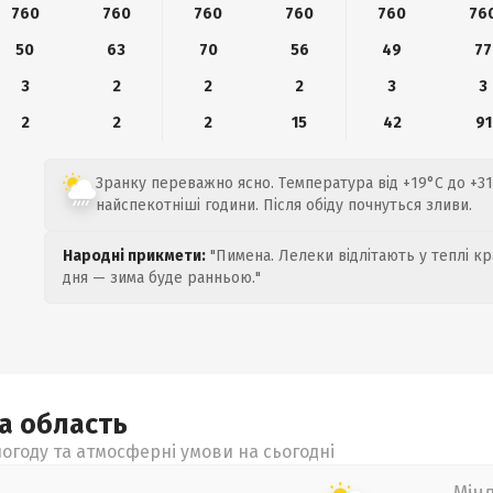
760
760
760
760
760
76
50
63
70
56
49
77
3
2
2
2
3
3
2
2
2
15
42
91
Зранку переважно ясно. Температура від +19°C до +31
найспекотніші години. Після обіду почнуться зливи.
Народні прикмети:
"Пимена. Лелеки відлітають у теплі кр
дня — зима буде ранньою."
ка
область
огоду та атмосферні умови на сьогодні