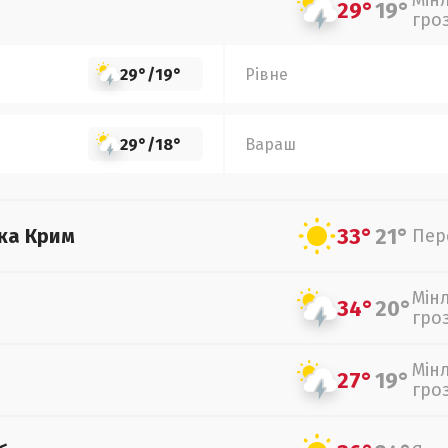
Мін
29°
19°
гро
29°
/
19°
Рівне
29°
/
18°
Вараш
33°
21°
ка Крим
Пер
Мін
34°
20°
гро
Мін
27°
19°
гро