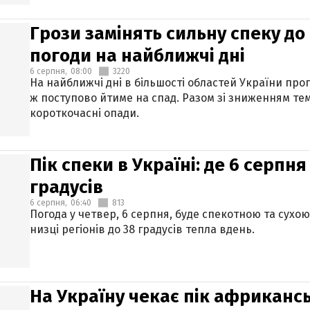
Грози замінять сильну спеку до 
погоди на найближчі дні
6 серпня,
08:00
3220
На найближчі дні в більшості областей України про
ж поступово йтиме на спад. Разом зі зниженням те
короткочасні опади.
Пік спеки в Україні: де 6 серпня
градусів
6 серпня,
06:40
813
Погода у четвер, 6 серпня, буде спекотною та сухо
низці регіонів до 38 градусів тепла вдень.
На Україну чекає пік африкансь