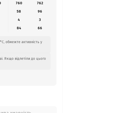
0
760
762
58
96
4
3
84
66
°C, обмежте активність у
аї. Якщо відлетіли до цього