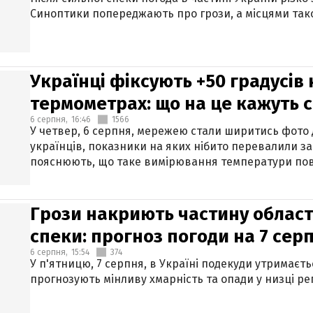
Синоптики попереджають про грози, а місцями тако
Українці фіксують +50 градусів
термометрах: що на це кажуть 
6 серпня,
16:46
1566
У четвер, 6 серпня, мережею стали ширитись фото
українців, показники на яких нібито перевалили за
пояснюють, що таке вимірювання температури пов
Грози накриють частину областе
спеки: прогноз погоди на 7 сер
6 серпня,
15:54
374
У п'ятницю, 7 серпня, в Україні подекуди утримаєт
прогнозують мінливу хмарність та опади у низці рег