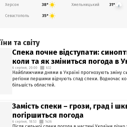
Херсон
Хмельницький
38°
31°
Севастополь
35°
ни та світу
Спека почне відступати: синопт
коли та як зміниться погода в У
6 серпня,
20:00
632
Найближчими днями в Україні прогнозують зміну син
регіони першими відчують спад спеки. Водночас к
більшість областей.
Замість спеки – грози, град і шк
погіршиться погода
6 серпня,
18:53
1436
Після сильної спеки погода в частині України різко