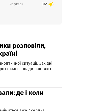
Черкаси
36°
ики розповіли,
країні
оптичної ситуації. Західні
ороткочасні опади накриють
вали: де і коли
 зміниться вже 7 серпня.