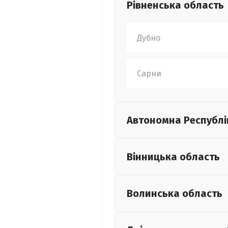
Рівненська
область
Дубно
Сарни
Автономна Республі
Вінницька
область
Волинська
область