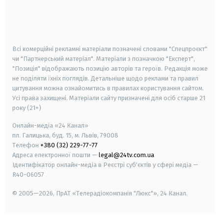
android
apple
smart tv
samsung smart tv
Всі комерційні рекламні матеріали позначені словами "Спецпроєкт"
чи "Партнерський матеріал". Матеріали з позначкою "Експерт",
"Позиція" відображають позицію авторів та героїв. Редакція може
не поділяти їхніх поглядів. Детальніше щодо реклами та правил
цитування можна ознайомитись в правилах користування сайтом.
Усі права захищені.
Матеріали сайту призначені для осіб старше
21
року (21+)
Онлайн-медіа «24 Канал»
пл. Галицька, буд. 15, м. Львів, 79008
Телефон
+380 (32) 229-77-77
Адреса електронної пошти —
legal@24tv.com.ua
Ідентифікатор онлайн-медіа в Реєстрі суб'єктів у сфері медіа —
R40-06057
© 2005—2026,
ПрАТ «Телерадіокомпанія "Люкс"», 24 Канал.