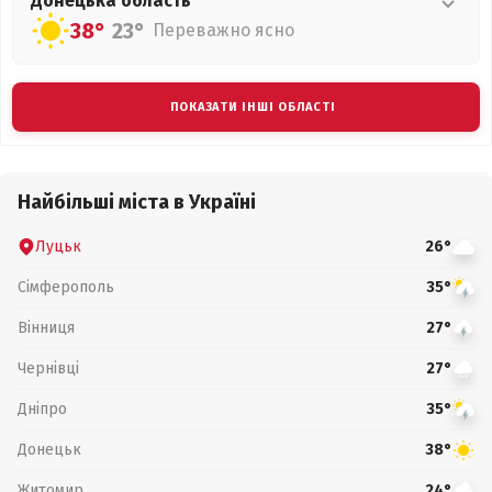
Донецька
область
38°
23°
Переважно ясно
ПОКАЗАТИ ІНШІ ОБЛАСТІ
Найбільші міста в Україні
Луцьк
26°
Сімферополь
35°
Вінниця
27°
Чернівці
27°
Дніпро
35°
Донецьк
38°
Житомир
24°