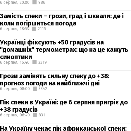
6 серпня,
20:00
986
Замість спеки – грози, град і шквали: де і
коли погіршиться погода
6 серпня,
18:53
2115
Українці фіксують +50 градусів на
"домашніх" термометрах: що на це кажуть
синоптики
6 серпня,
16:46
2319
Грози замінять сильну спеку до +38:
прогноз погоди на найближчі дні
6 серпня,
08:00
3342
Пік спеки в Україні: де 6 серпня пригріє до
+38 градусів
6 серпня,
06:40
831
На Україну чекає пік африканської спеки: