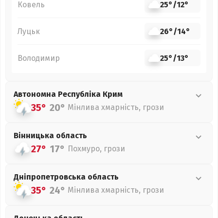
Ковель
25°
/
12°
Луцьк
26°
/
14°
Володимир
25°
/
13°
Автономна Республіка Крим
35°
20°
Мінлива хмарність, грози
Вінницька
область
27°
17°
Похмуро, грози
Дніпропетровська
область
35°
24°
Мінлива хмарність, грози