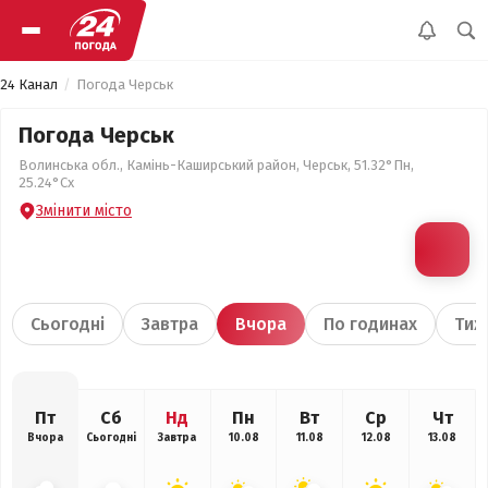
24 Канал
Погода Черськ
Погода Черськ
Волинська обл., Камінь-Каширський район, Черськ, 51.32°Пн,
25.24°Сх
Змінити місто
Сьогодні
Завтра
Вчора
По годинах
Тиж
Пт
Сб
Нд
Пн
Вт
Ср
Чт
Вчора
Сьогодні
Завтра
10.08
11.08
12.08
13.08