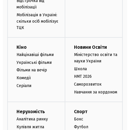
Відстрочка від
мобілізації
Мобілізація в Україні:
скільки осіб мобілізує
ТЦК
Кіно
Новини Освіти
Найцікавіші фільми
Міністерство освіти та
науки України
Українські фільми
Школа
Фільми на вечір
НМТ 2026
Комедії
Саморозвиток
Серіали
Навчання за кордоном
Нерухомість
Спорт
Аналітика ринку
Бокс
Купівля житла
Футбол