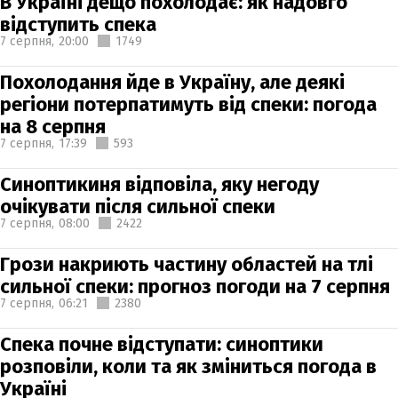
В Україні дещо похолодає: як надовго
відступить спека
7 серпня,
20:00
1749
Похолодання йде в Україну, але деякі
регіони потерпатимуть від спеки: погода
на 8 серпня
7 серпня,
17:39
593
Синоптикиня відповіла, яку негоду
очікувати після сильної спеки
7 серпня,
08:00
2422
Грози накриють частину областей на тлі
сильної спеки: прогноз погоди на 7 серпня
7 серпня,
06:21
2380
Спека почне відступати: синоптики
розповіли, коли та як зміниться погода в
Україні