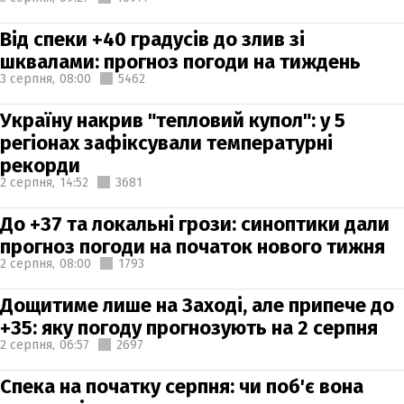
Від спеки +40 градусів до злив зі
шквалами: прогноз погоди на тиждень
3 серпня,
08:00
5462
Україну накрив "тепловий купол": у 5
регіонах зафіксували температурні
рекорди
2 серпня,
14:52
3681
До +37 та локальні грози: синоптики дали
прогноз погоди на початок нового тижня
2 серпня,
08:00
1793
Дощитиме лише на Заході, але припече до
+35: яку погоду прогнозують на 2 серпня
2 серпня,
06:57
2697
Спека на початку серпня: чи поб'є вона