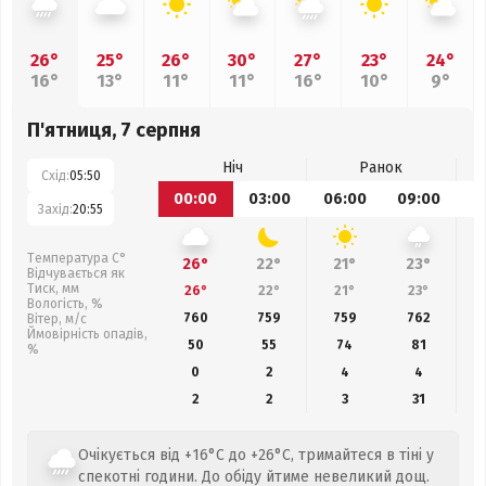
26°
25°
26°
30°
27°
23°
24°
16°
13°
11°
11°
16°
10°
9°
П'ятниця, 7 серпня
Ніч
Ранок
Схід:
05:50
00:00
03:00
06:00
09:00
1
Захід:
20:55
Температура С°
26°
22°
21°
23°
Відчувається як
Тиск, мм
26°
22°
21°
23°
Вологість, %
760
759
759
762
Вітер, м/с
Ймовірність опадів,
50
55
74
81
%
0
2
4
4
2
2
3
31
Очікується від +16°C до +26°C, тримайтеся в тіні у
спекотні години. До обіду йтиме невеликий дощ.