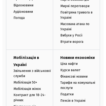
Відеоновини
Мирні переговори
Аудіоновини
Повітряна тривога в
Україні
Погода
Масована атака по
Україні
Вибухи у Росії
Втрати ворога
Мобілізація в
Новини економіки
Ціна нафти
Україні
Курси валют
Звільнення з військової
служби
Фінансові новини
Мобілізація 50+
Тарифи на комунальні
послуги
Мобілізація жінок
Податки
Контракт для 18-24-
річних
Пенсія в Україні