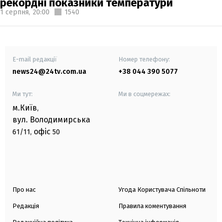
рекордні показники температури
1 серпня,
20:00
1540
E-mail редакції
Номер телефону:
news24@24tv.com.ua
+38 044 390 5077
Ми тут:
Ми в соцмережах:
м.Київ
,
вул. Володимирська
офіс
61/11,
50
Про нас
Угода Користувача Спільноти
Редакція
Правила коментування