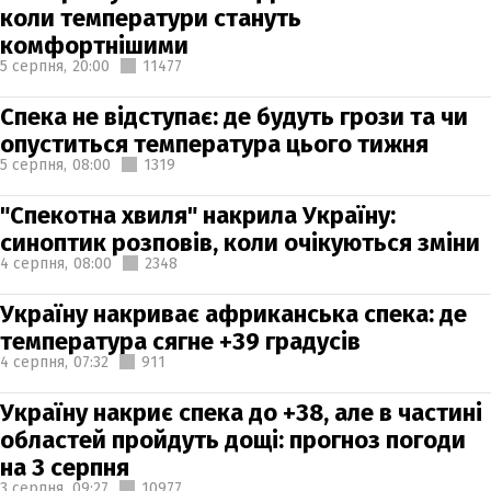
коли температури стануть
комфортнішими
5 серпня,
20:00
11477
Спека не відступає: де будуть грози та чи
опуститься температура цього тижня
5 серпня,
08:00
1319
"Спекотна хвиля" накрила Україну:
синоптик розповів, коли очікуються зміни
4 серпня,
08:00
2348
Україну накриває африканська спека: де
температура сягне +39 градусів
4 серпня,
07:32
911
Україну накриє спека до +38, але в частині
областей пройдуть дощі: прогноз погоди
на 3 серпня
3 серпня,
09:27
10977