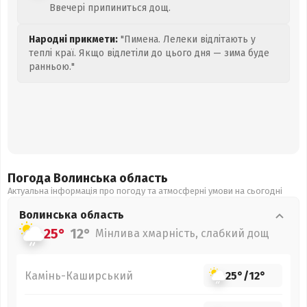
Ввечері припиниться дощ.
Народні прикмети:
"Пимена. Лелеки відлітають у
теплі краї. Якщо відлетіли до цього дня — зима буде
ранньою."
Погода Волинська
область
Актуальна інформація про погоду та атмосферні умови на сьогодні
Волинська
область
25°
12°
Мінлива хмарність, слабкий дощ
Камінь-Каширський
25°
/
12°