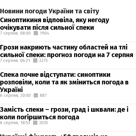
Новини погоди України та світу
Синоптикиня відповіла, яку негоду
очікувати після сильної спеки
7 серпня,
08:00
1904
Грози накриють частину областей на тлі
сильної спеки: прогноз погоди на 7 серпня
7 серпня,
06:21
2275
Спека почне відступати: синоптики
розповіли, коли та як зміниться погода в
Україні
6 серпня,
20:00
887
Замість спеки – грози, град і шквали: де і
коли погіршиться погода
6 серпня,
18:53
2035