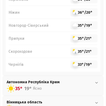
Ніжин
36°
/
20°
Новгород-Сіверський
35°
/
19°
Прилуки
35°
/
21°
Скороходове
35°
/
21°
Чернігів
33°
/
19°
Автономна Республіка Крим
35°
19°
Ясно
Вінницька
область