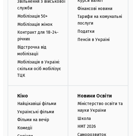
Курси валют
Звільнення з військової
служби
Фінансові новини
Мобілізація 50+
Тарифи на комунальні
послуги
Мобілізація жінок
Податки
Контракт для 18-24-
річних
Пенсія в Україні
Відстрочка від
мобілізації
Мобілізація в Україні:
скільки осіб мобілізує
ТЦК
Кіно
Новини Освіти
Найцікавіші фільми
Міністерство освіти та
науки України
Українські фільми
Школа
Фільми на вечір
НМТ 2026
Комедії
Саморозвиток