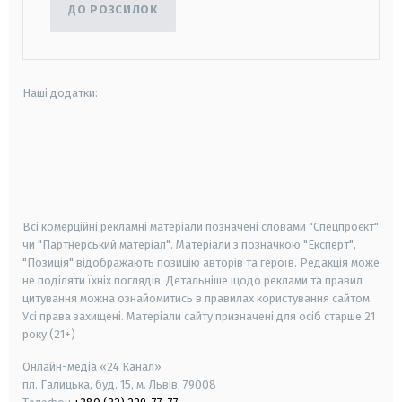
ДО РОЗСИЛОК
Наші додатки:
android
apple
smart tv
samsung smart tv
Всі комерційні рекламні матеріали позначені словами "Спецпроєкт"
чи "Партнерський матеріал". Матеріали з позначкою "Експерт",
"Позиція" відображають позицію авторів та героїв. Редакція може
не поділяти їхніх поглядів. Детальніше щодо реклами та правил
цитування можна ознайомитись в правилах користування сайтом.
Усі права захищені.
Матеріали сайту призначені для осіб старше
21
року (21+)
Онлайн-медіа «24 Канал»
пл. Галицька, буд. 15, м. Львів, 79008