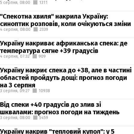
5 серпня,
08:00
1311
"Спекотна хвиля" накрила Україну:
синоптик розповів, коли очікуються зміни
4 серпня,
08:00
2339
Україну накриває африканська спека: де
температура сягне +39 градусів
4 серпня,
07:32
909
Україну накриє спека до +38, але в частині
областей пройдуть дощі: прогноз погоди
на 3 серпня
3 серпня,
09:27
10938
Від спеки +40 градусів до злив зі
шквалами: прогноз погоди на тиждень
3 серпня,
08:00
5459
Україну накрив "тепловий купол": у 5