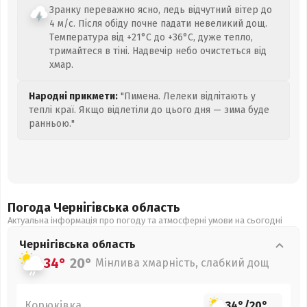
Зранку переважно ясно, ледь відчутний вітер до
4 м/с. Після обіду почне падати невеликий дощ.
Температура від +21°C до +36°C, дуже тепло,
тримайтеся в тіні. Надвечір небо очистеться від
хмар.
Народні прикмети:
"Пимена. Лелеки відлітають у
теплі краї. Якщо відлетіли до цього дня — зима буде
ранньою."
Погода Чернігівська
область
Актуальна інформація про погоду та атмосферні умови на сьогодні
Чернігівська
область
34°
20°
Мінлива хмарність, слабкий дощ
Корюківка
34°
/
20°