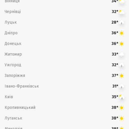
Вінниця
34°
Чернівці
32°
Луцьк
28°
Дніпро
36°
Донецьк
36°
Житомир
33°
Ужгород
32°
Запоріжжя
37°
Івано-Франківськ
31°
Київ
35°
Кропивницький
38°
Луганськ
38°
Миколаїв
39°