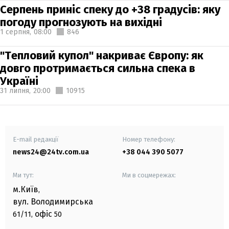
Серпень приніс спеку до +38 градусів: яку
погоду прогнозують на вихідні
1 серпня,
08:00
846
"Тепловий купол" накриває Європу: як
довго протримається сильна спека в
Україні
31 липня,
20:00
10915
E-mail редакції
Номер телефону:
news24@24tv.com.ua
+38 044 390 5077
Ми тут:
Ми в соцмережах:
м.Київ
,
вул. Володимирська
офіс
61/11,
50