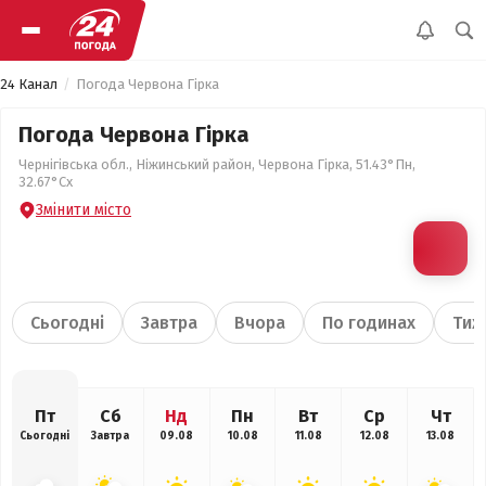
24 Канал
Погода Червона Гірка
Погода Червона Гірка
Чернігівська обл., Ніжинський район, Червона Гірка, 51.43°Пн,
32.67°Сх
Змінити місто
Сьогодні
Завтра
Вчора
По годинах
Тиж
Пт
Сб
Нд
Пн
Вт
Ср
Чт
Сьогодні
Завтра
09.08
10.08
11.08
12.08
13.08