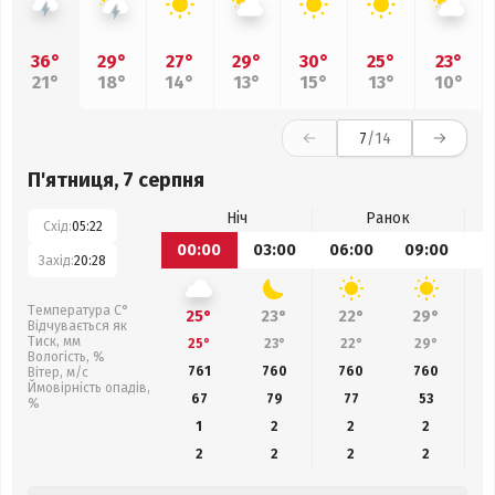
36°
29°
27°
29°
30°
25°
23°
21°
18°
14°
13°
15°
13°
10°
7
/14
П'ятниця, 7 серпня
Ніч
Ранок
Схід:
05:22
00:00
03:00
06:00
09:00
1
Захід:
20:28
Температура С°
25°
23°
22°
29°
Відчувається як
Тиск, мм
25°
23°
22°
29°
Вологість, %
761
760
760
760
Вітер, м/с
Ймовірність опадів,
67
79
77
53
%
1
2
2
2
2
2
2
2