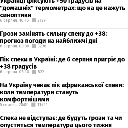
Українці фіксують +50 градусів на
"домашніх" термометрах: що на це кажуть
синоптики
6 серпня,
16:46
2129
Грози замінять сильну спеку до +38:
прогноз погоди на найближчі дні
6 серпня,
08:00
3296
Пік спеки в Україні: де 6 серпня пригріє до
+38 градусів
6 серпня,
06:40
822
На Україну чекає пік африканської спеки:
коли температури стануть
комфортнішими
5 серпня,
20:00
11424
Спека не відступає: де будуть грози та чи
опуститься температура цього тижня