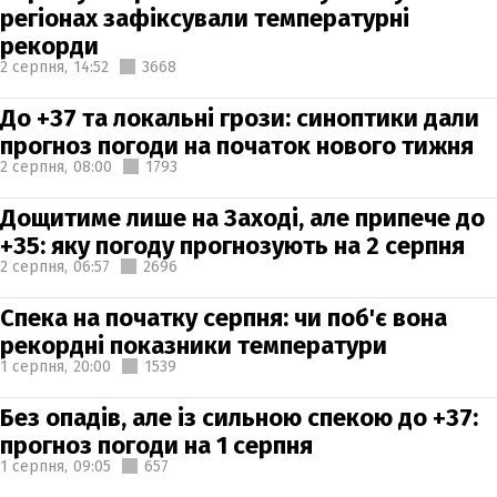
регіонах зафіксували температурні
рекорди
2 серпня,
14:52
3668
До +37 та локальні грози: синоптики дали
прогноз погоди на початок нового тижня
2 серпня,
08:00
1793
Дощитиме лише на Заході, але припече до
+35: яку погоду прогнозують на 2 серпня
2 серпня,
06:57
2696
Спека на початку серпня: чи поб'є вона
рекордні показники температури
1 серпня,
20:00
1539
Без опадів, але із сильною спекою до +37:
прогноз погоди на 1 серпня
1 серпня,
09:05
657