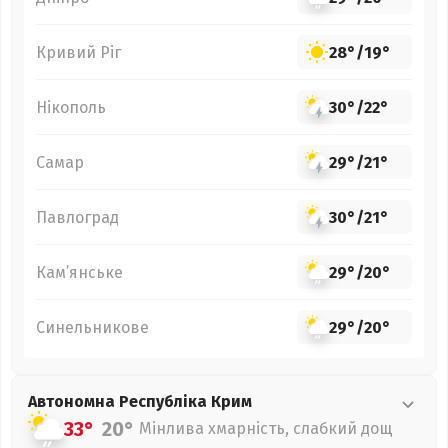
Кривий Ріг
28°
/
19°
Нікополь
30°
/
22°
Самар
29°
/
21°
Павлоград
30°
/
21°
Кам’янське
29°
/
20°
Синельникове
29°
/
20°
Автономна Республіка Крим
33°
20°
Мінлива хмарність, слабкий дощ