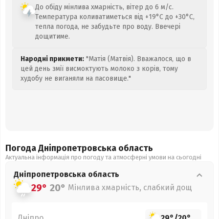
До обіду мінлива хмарність, вітер до 6 м/с.
Температура коливатиметься від +19°C до +30°C,
тепла погода, не забудьте про воду. Ввечері
дощитиме.
Народні прикмети:
"Матія (Матвія). Вважалося, що в
цей день змії висмоктують молоко з корів, тому
худобу не виганяли на пасовище."
Погода Дніпропетровська
область
Актуальна інформація про погоду та атмосферні умови на сьогодні
Дніпропетровська
область
29°
20°
Мінлива хмарність, слабкий дощ
Дніпро
29°
/
20°