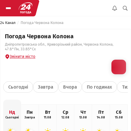
24 Канал
Погода Червона Колона
Погода Червона Колона
Дніпропетровська обл., Криворізький район, Червона Колона,
47.8°Пн, 33.85°Сх
Змінити місто
Сьогодні
Завтра
Вчора
По годинах
Тиж
Нд
Пн
Вт
Ср
Чт
Пт
Сб
Сьогодні
Завтра
11.08
12.08
13.08
14.08
15.08