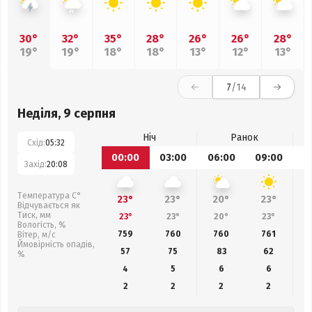
30°
32°
35°
28°
26°
26°
28°
19°
19°
18°
18°
13°
12°
13°
7
/14
Неділя, 9 серпня
Ніч
Ранок
Схід:
05:32
00:00
03:00
06:00
09:00
1
Захід:
20:08
Температура С°
23°
23°
20°
23°
Відчувається як
Тиск, мм
23°
23°
20°
23°
Вологість, %
759
760
760
761
Вітер, м/с
Ймовірність опадів,
57
75
83
62
%
4
5
6
6
2
2
2
2