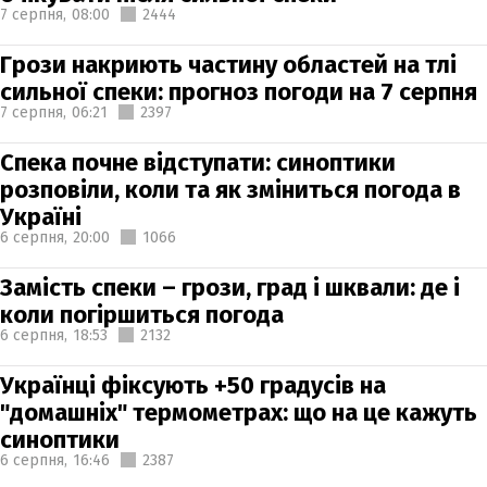
7 серпня,
08:00
2444
Грози накриють частину областей на тлі
сильної спеки: прогноз погоди на 7 серпня
7 серпня,
06:21
2397
Спека почне відступати: синоптики
розповіли, коли та як зміниться погода в
Україні
6 серпня,
20:00
1066
Замість спеки – грози, град і шквали: де і
коли погіршиться погода
6 серпня,
18:53
2132
Українці фіксують +50 градусів на
"домашніх" термометрах: що на це кажуть
синоптики
6 серпня,
16:46
2387