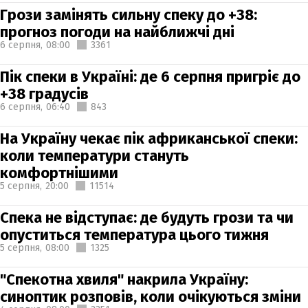
Грози замінять сильну спеку до +38:
прогноз погоди на найближчі дні
6 серпня,
08:00
3361
Пік спеки в Україні: де 6 серпня пригріє до
+38 градусів
6 серпня,
06:40
843
На Україну чекає пік африканської спеки:
коли температури стануть
комфортнішими
5 серпня,
20:00
11514
Спека не відступає: де будуть грози та чи
опуститься температура цього тижня
5 серпня,
08:00
1325
"Спекотна хвиля" накрила Україну:
синоптик розповів, коли очікуються зміни