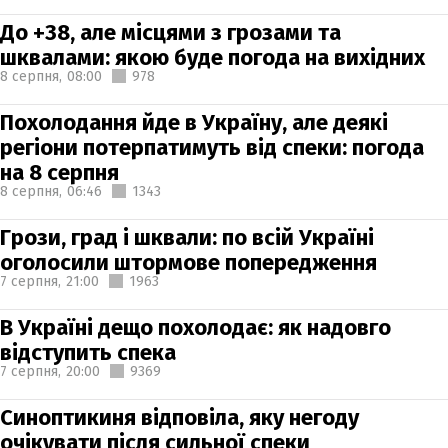
До +38, але місцями з грозами та
шквалами: якою буде погода на вихідних
8 серпня,
08:00
978
Похолодання йде в Україну, але деякі
регіони потерпатимуть від спеки: погода
на 8 серпня
8 серпня,
06:46
1343
Грози, град і шквали: по всій Україні
оголосили штормове попередження
7 серпня,
21:00
1963
В Україні дещо похолодає: як надовго
відступить спека
7 серпня,
20:00
9369
Синоптикиня відповіла, яку негоду
очікувати після сильної спеки