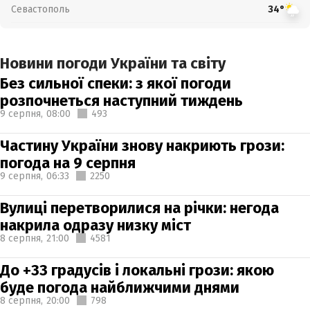
Севастополь
34°
Новини погоди України та світу
Без сильної спеки: з якої погоди
розпочнеться наступний тиждень
9 серпня,
08:00
493
Частину України знову накриють грози:
погода на 9 серпня
9 серпня,
06:33
2250
Вулиці перетворилися на річки: негода
накрила одразу низку міст
8 серпня,
21:00
4581
До +33 градусів і локальні грози: якою
буде погода найближчими днями
8 серпня,
20:00
798