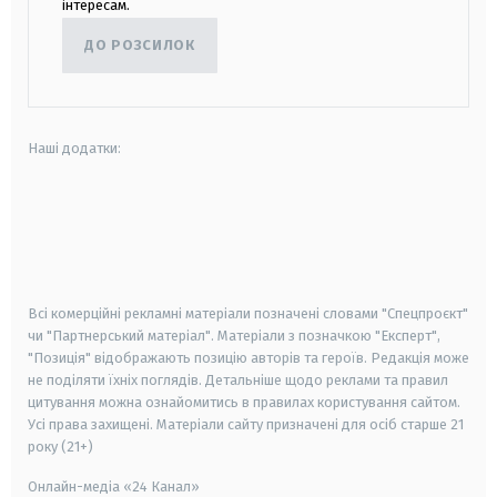
інтересам.
ДО РОЗСИЛОК
Наші додатки:
android
apple
smart tv
samsung smart tv
Всі комерційні рекламні матеріали позначені словами "Спецпроєкт"
чи "Партнерський матеріал". Матеріали з позначкою "Експерт",
"Позиція" відображають позицію авторів та героїв. Редакція може
не поділяти їхніх поглядів. Детальніше щодо реклами та правил
цитування можна ознайомитись в правилах користування сайтом.
Усі права захищені.
Матеріали сайту призначені для осіб старше
21
року (21+)
Онлайн-медіа «24 Канал»