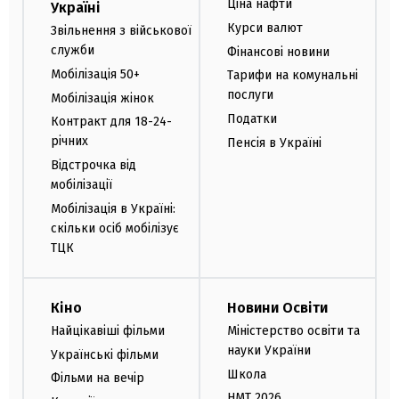
Ціна нафти
Україні
Курси валют
Звільнення з військової
служби
Фінансові новини
Мобілізація 50+
Тарифи на комунальні
послуги
Мобілізація жінок
Податки
Контракт для 18-24-
річних
Пенсія в Україні
Відстрочка від
мобілізації
Мобілізація в Україні:
скільки осіб мобілізує
ТЦК
Кіно
Новини Освіти
Найцікавіші фільми
Міністерство освіти та
науки України
Українські фільми
Школа
Фільми на вечір
НМТ 2026