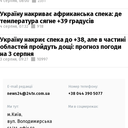
4 серпня,
08:00
2351
Україну накриває африканська спека: де
температура сягне +39 градусів
4 серпня,
07:32
918
Україну накриє спека до +38, але в частині
областей пройдуть дощі: прогноз погоди
на 3 серпня
3 серпня,
09:27
10997
E-mail редакції
Номер телефону:
news24@24tv.com.ua
+38 044 390 5077
Ми тут:
Ми в соцмережах:
м.Київ
,
вул. Володимирська