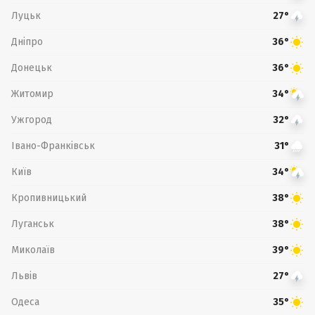
Луцьк
27°
Дніпро
36°
Донецьк
36°
Житомир
34°
Ужгород
32°
Івано-Франківськ
31°
Київ
34°
Кропивницький
38°
Луганськ
38°
Миколаїв
39°
Львів
27°
Одеса
35°