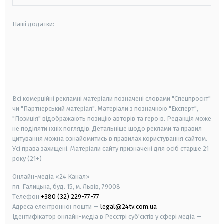
Наші додатки:
android
apple
smart tv
samsung smart tv
Всі комерційні рекламні матеріали позначені словами "Спецпроєкт"
чи "Партнерський матеріал". Матеріали з позначкою "Експерт",
"Позиція" відображають позицію авторів та героїв. Редакція може
не поділяти їхніх поглядів. Детальніше щодо реклами та правил
цитування можна ознайомитись в правилах користування сайтом.
Усі права захищені.
Матеріали сайту призначені для осіб старше
21
року (21+)
Онлайн-медіа «24 Канал»
пл. Галицька, буд. 15, м. Львів, 79008
Телефон
+380 (32) 229-77-77
Адреса електронної пошти —
legal@24tv.com.ua
Ідентифікатор онлайн-медіа в Реєстрі суб'єктів у сфері медіа —