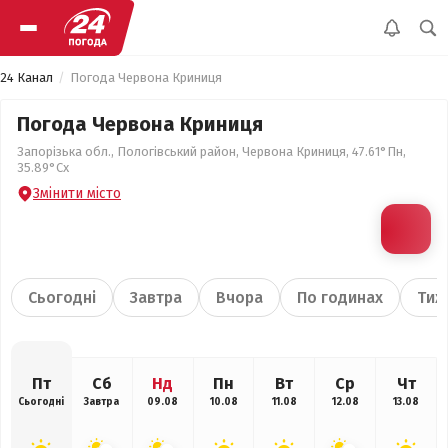
24 Канал
Погода Червона Криниця
Погода Червона Криниця
Запорізька обл., Пологівський район, Червона Криниця, 47.61°Пн,
35.89°Сх
Змінити місто
Сьогодні
Завтра
Вчора
По годинах
Тиж
Пт
Сб
Нд
Пн
Вт
Ср
Чт
Сьогодні
Завтра
09.08
10.08
11.08
12.08
13.08