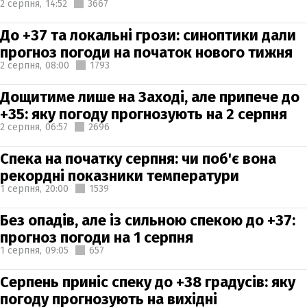
2 серпня,
14:52
3667
До +37 та локальні грози: синоптики дали
прогноз погоди на початок нового тижня
2 серпня,
08:00
1793
Дощитиме лише на Заході, але припече до
+35: яку погоду прогнозують на 2 серпня
2 серпня,
06:57
2696
Спека на початку серпня: чи поб'є вона
рекордні показники температури
1 серпня,
20:00
1539
Без опадів, але із сильною спекою до +37:
прогноз погоди на 1 серпня
1 серпня,
09:05
657
Серпень приніс спеку до +38 градусів: яку
погоду прогнозують на вихідні