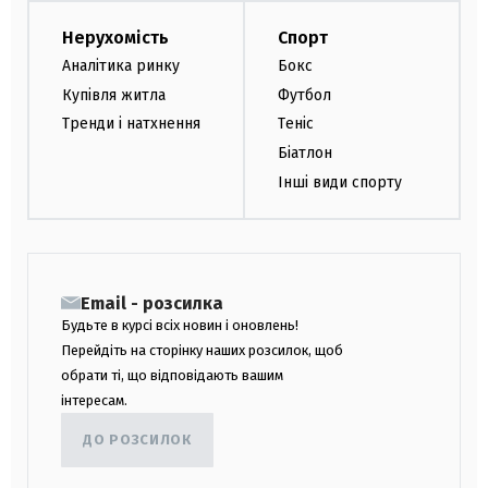
Нерухомість
Спорт
Аналітика ринку
Бокс
Купівля житла
Футбол
Тренди і натхнення
Теніс
Біатлон
Інші види спорту
Email - розсилка
Будьте в курсі всіх новин і оновлень!
Перейдіть на сторінку наших розсилок, щоб
обрати ті, що відповідають вашим
інтересам.
ДО РОЗСИЛОК