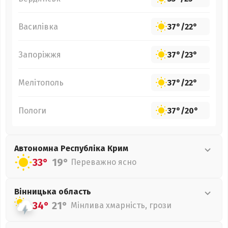
Василівка
37°
/
22°
Запоріжжя
37°
/
23°
Мелітополь
37°
/
22°
Пологи
37°
/
20°
Автономна Республіка Крим
33°
19°
Переважно ясно
Вінницька
область
34°
21°
Мінлива хмарність, грози