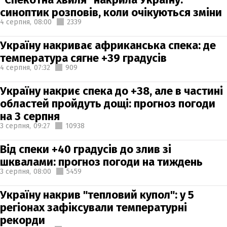
синоптик розповів, коли очікуються зміни
4 серпня,
08:00
2339
Україну накриває африканська спека: де
температура сягне +39 градусів
4 серпня,
07:32
909
Україну накриє спека до +38, але в частині
областей пройдуть дощі: прогноз погоди
на 3 серпня
3 серпня,
09:27
10938
Від спеки +40 градусів до злив зі
шквалами: прогноз погоди на тиждень
3 серпня,
08:00
5459
Україну накрив "тепловий купол": у 5
регіонах зафіксували температурні
рекорди