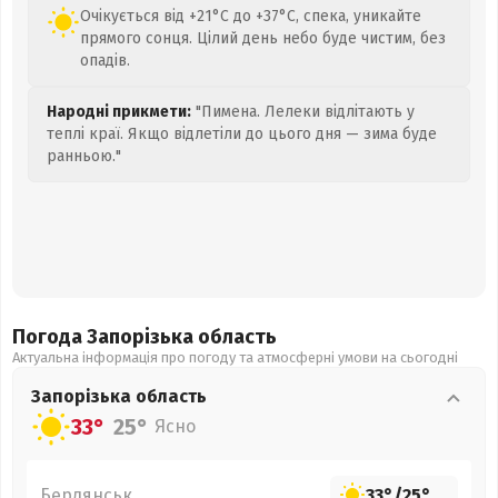
Очікується від +21°C до +37°C, спека, уникайте
прямого сонця. Цілий день небо буде чистим, без
опадів.
Народні прикмети:
"Пимена. Лелеки відлітають у
теплі краї. Якщо відлетіли до цього дня — зима буде
ранньою."
Погода Запорізька
область
Актуальна інформація про погоду та атмосферні умови на сьогодні
Запорізька
область
33°
25°
Ясно
Бердянськ
33°
/
25°