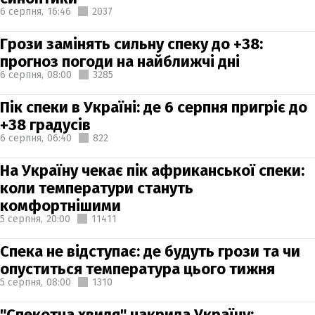
6 серпня,
16:46
2037
Грози замінять сильну спеку до +38:
прогноз погоди на найближчі дні
6 серпня,
08:00
3285
Пік спеки в Україні: де 6 серпня пригріє до
+38 градусів
6 серпня,
06:40
822
На Україну чекає пік африканської спеки:
коли температури стануть
комфортнішими
5 серпня,
20:00
11411
Спека не відступає: де будуть грози та чи
опуститься температура цього тижня
5 серпня,
08:00
1310
"Спекотна хвиля" накрила Україну: