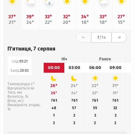
37°
39°
33°
32°
34°
33°
27°
21°
24°
22°
20°
18°
18°
15°
7
/14
П'ятниця, 7 серпня
Ніч
Ранок
Схід:
05:21
00:00
03:00
06:00
09:00
1
Захід:
20:03
Температура С°
26°
24°
22°
31°
Відчувається як
Тиск, мм
26°
24°
22°
31°
Вологість, %
761
761
761
761
Вітер, м/с
Ймовірність опадів,
48
57
55
32
%
1
2
3
3
2
2
2
2