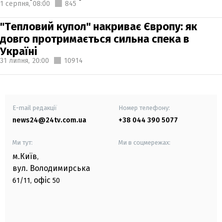
1 серпня,
08:00
845
"Тепловий купол" накриває Європу: як
довго протримається сильна спека в
Україні
31 липня,
20:00
10914
E-mail редакції
Номер телефону:
news24@24tv.com.ua
+38 044 390 5077
Ми тут:
Ми в соцмережах:
м.Київ
,
вул. Володимирська
офіс
61/11,
50