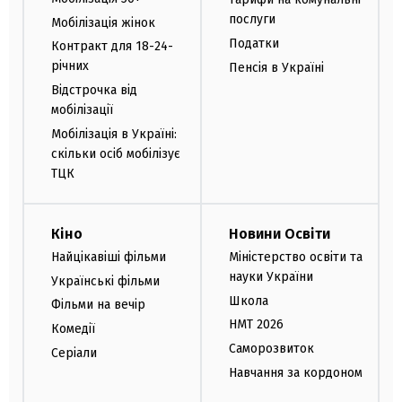
послуги
Мобілізація жінок
Податки
Контракт для 18-24-
річних
Пенсія в Україні
Відстрочка від
мобілізації
Мобілізація в Україні:
скільки осіб мобілізує
ТЦК
Кіно
Новини Освіти
Найцікавіші фільми
Міністерство освіти та
науки України
Українські фільми
Школа
Фільми на вечір
НМТ 2026
Комедії
Саморозвиток
Серіали
Навчання за кордоном