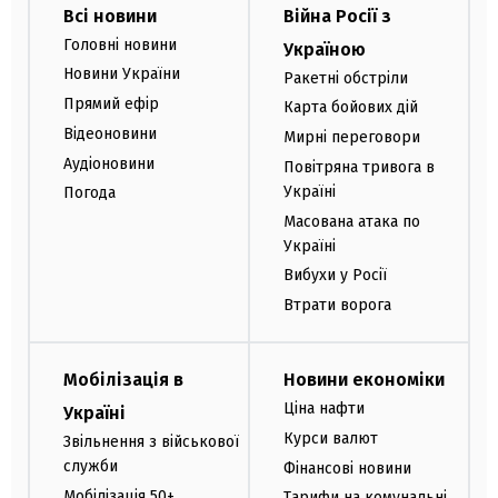
Всі новини
Війна Росії з
Головні новини
Україною
Новини України
Ракетні обстріли
Прямий ефір
Карта бойових дій
Відеоновини
Мирні переговори
Аудіоновини
Повітряна тривога в
Україні
Погода
Масована атака по
Україні
Вибухи у Росії
Втрати ворога
Мобілізація в
Новини економіки
Ціна нафти
Україні
Курси валют
Звільнення з військової
служби
Фінансові новини
Мобілізація 50+
Тарифи на комунальні