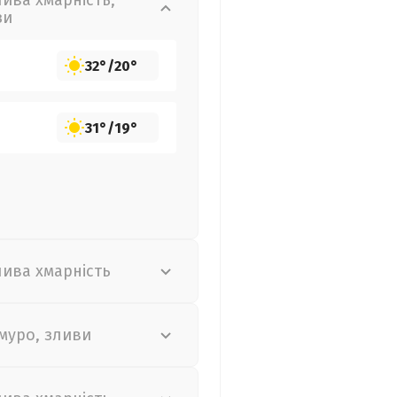
лива хмарність,
зи
32°
/
20°
31°
/
19°
лива хмарність
муро, зливи