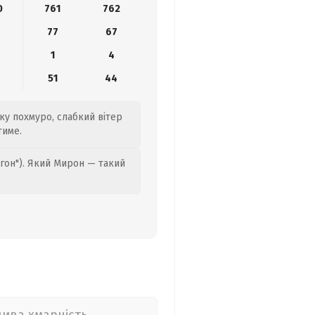
0
761
762
77
67
1
4
8
51
44
ку похмуро, слабкий вітер
тиме.
гон"). Який Мирон — такий