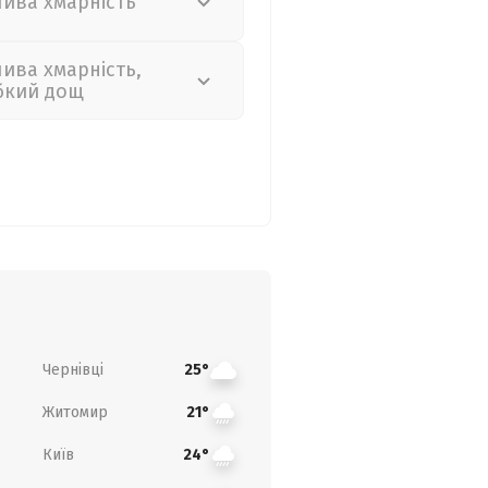
лива хмарність
лива хмарність,
бкий дощ
Чернівці
25°
Житомир
21°
Київ
24°