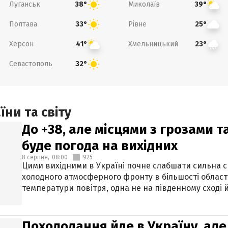
Луганськ
Миколаїв
38°
39°
Полтава
Рівне
33°
25°
Херсон
Хмельницький
41°
23°
Севастополь
32°
ни та світу
До +38, але місцями з грозами 
буде погода на вихідних
8 серпня,
08:00
925
Цими вихідними в Україні почне слабшати сильна 
холодного атмосферного фронту в більшості област
температури повітря, одна не на південному сході й
Похолодання йде в Україну, але