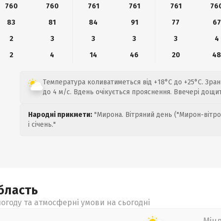
760
760
761
761
761
76
83
81
84
91
77
67
2
3
3
3
3
4
2
4
14
46
20
4
Температура коливатиметься від +18°C до +25°C. Зран
до 4 м/с. Вдень очікується прояснення. Ввечері дощи
Народні прикмети:
"Мирона. Вітряний день ("Мирон-вітро
і січень."
бласть
огоду та атмосферні умови на сьогодні