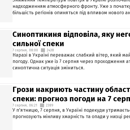
надходженням атмосферного фронту. Уже з початку
більшість регіонів опиняться під впливом нового а
Синоптикиня відповіла, яку нег
сильної спеки
7 серпня,
08:00
2438
Наразі в Україні переважає слабкий вітер, який м
погоду. Однак уже із 7 серпня через проходження 
синоптична ситуація зміниться.
Грози накриють частину областе
спеки: прогноз погоди на 7 сер
7 серпня,
06:21
2389
У п'ятницю, 7 серпня, в Україні подекуди утримаєт
прогнозують мінливу хмарність та опади у низці рег