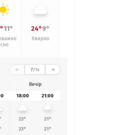
°
11°
24°
9°
еважно
Хмарно
ясно
7
/14
Вечір
00
18:00
21:00
°
23°
21°
°
23°
21°