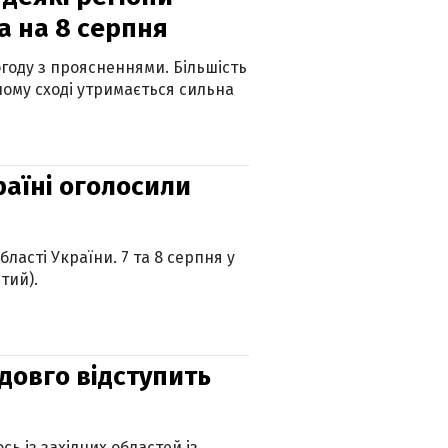
а на 8 серпня
огоду з проясненнями. Більшість
ному сході утримається сильна
країні оголосили
ласті України. 7 та 8 серпня у
тий).
адовго відступить
ь із західних областей із