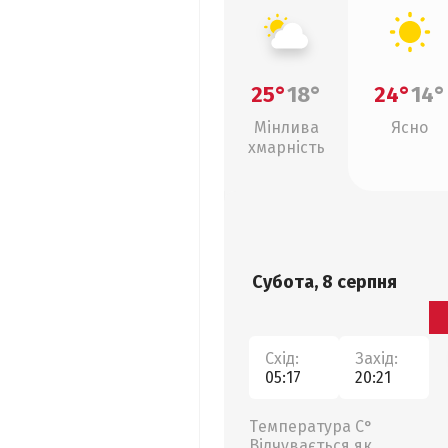
25°
18°
24°
14°
Мінлива
Ясно
хмарність
Субота, 8 серпня
Схід:
Захід:
05:17
20:21
Температура С°
Відчувається як