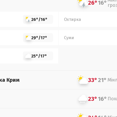
Мін
26°
16°
гро
26°
/
16°
Охтирка
29°
/
17°
Суми
25°
/
17°
33°
21°
ка Крим
Мін
23°
16°
Пох