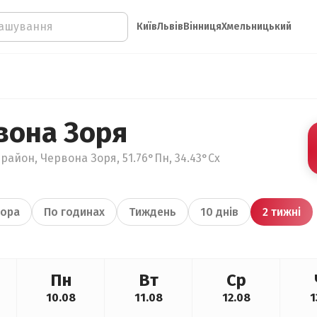
Київ
Львів
Вінниця
Хмельницький
вона Зоря
район, Червона Зоря, 51.76°Пн, 34.43°Сх
ора
По годинах
Тиждень
10 днів
2 тижні
Пн
Вт
Ср
10.08
11.08
12.08
1