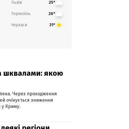
Львів
25°
Тернопіль
26°
Черкаси
31°
та шквалами: якою
спека. Через проходження
ей очікується зниження
 у Криму.
 деякі регіони