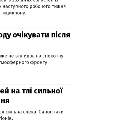
 наступного робочого тижня
нтициклону.
оду очікувати після
айже не впливає на спекотну
атмосферного фронту
й на тлі сильної
пня
ься сильна спека. Синоптики
іонів.