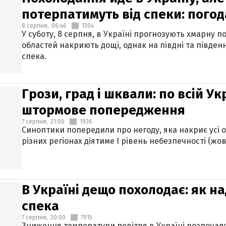
потерпатимуть від спеки: погод
8 серпня,
06:46
1304
У суботу, 8 серпня, в Україні прогнозують хмарну п
областей накриють дощі, однак на півдні та півден
спека.
Грози, град і шквали: по всій У
штормове попередження
7 серпня,
21:00
1936
Синоптики попередили про негоду, яка накриє усі об
різних регіонах діятиме І рівень небезпечності (жов
В Україні дещо похолодає: як н
спека
7 серпня,
20:00
7915
Зниження температури повітря в Україні розпочалос