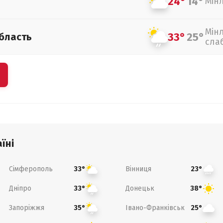
24°
14°
Мін
Мін
33°
25°
бласть
сла
їні
Сімферополь
Вінниця
33°
23°
Дніпро
Донецьк
33°
38°
Запоріжжя
Івано-Франківськ
35°
25°