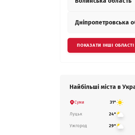
Волинська
область
Дніпропетровська
о
ПОКАЗАТИ ІНШІ ОБЛАСТІ
Найбільші міста в Укра
Суми
31°
Луцьк
24°
Ужгород
29°