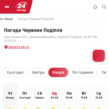
24 Канал
Погода Червоне Поділля
Погода Червоне Поділля
Херсонська обл., Каховський район, Червоне Поділля, 46.68°Пн,
33.51°Сх
Змінити місто
Сьогодні
Завтра
Вчора
По годинах
Тиж
Чт
Пт
Сб
Нд
Пн
Вт
Ср
Вчора
Сьогодні
Завтра
09.08
10.08
11.08
12.08