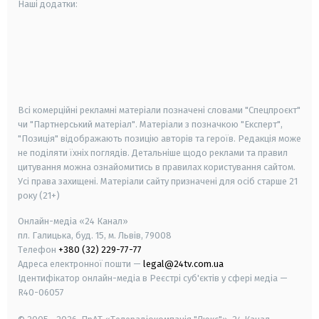
Наші додатки:
android
apple
smart tv
samsung smart tv
Всі комерційні рекламні матеріали позначені словами "Спецпроєкт"
чи "Партнерський матеріал". Матеріали з позначкою "Експерт",
"Позиція" відображають позицію авторів та героїв. Редакція може
не поділяти їхніх поглядів. Детальніше щодо реклами та правил
цитування можна ознайомитись в правилах користування сайтом.
Усі права захищені.
Матеріали сайту призначені для осіб старше
21
року (21+)
Онлайн-медіа «24 Канал»
пл. Галицька, буд. 15, м. Львів, 79008
Телефон
+380 (32) 229-77-77
Адреса електронної пошти —
legal@24tv.com.ua
Ідентифікатор онлайн-медіа в Реєстрі суб'єктів у сфері медіа —
R40-06057