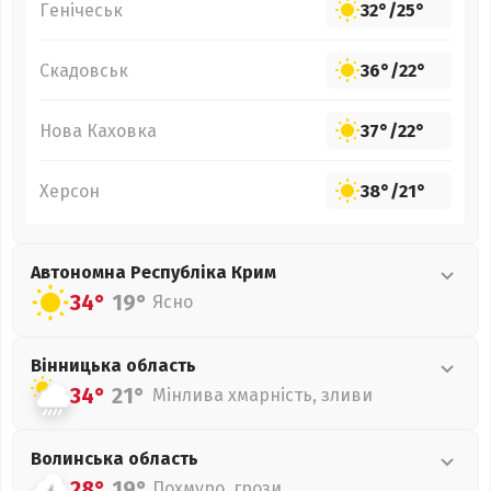
Генічеськ
32°
/
25°
Скадовськ
36°
/
22°
Нова Каховка
37°
/
22°
Херсон
38°
/
21°
Автономна Республіка Крим
34°
19°
Ясно
Вінницька
область
34°
21°
Мінлива хмарність, зливи
Волинська
область
28°
19°
Похмуро, грози