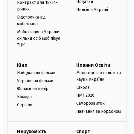
Податки
Контракт для 18-24-
річних
Пенсія в Україні
Відстрочка від
мобілізації
Мобілізація в Україні:
скільки осіб мобілізує
ТЦК
Кіно
Новини Освіти
Найцікавіші фільми
Міністерство освіти та
науки України
Українські фільми
Школа
Фільми на вечір
НМТ 2026
Комедії
Саморозвиток
Серіали
Навчання за кордоном
Нерухомість
Спорт