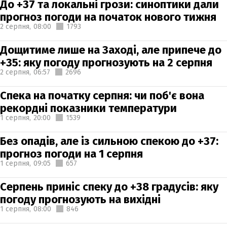
До +37 та локальні грози: синоптики дали
прогноз погоди на початок нового тижня
2 серпня,
08:00
1793
Дощитиме лише на Заході, але припече до
+35: яку погоду прогнозують на 2 серпня
2 серпня,
06:57
2696
Спека на початку серпня: чи поб'є вона
рекордні показники температури
1 серпня,
20:00
1539
Без опадів, але із сильною спекою до +37:
прогноз погоди на 1 серпня
1 серпня,
09:05
657
Серпень приніс спеку до +38 градусів: яку
погоду прогнозують на вихідні
1 серпня,
08:00
846