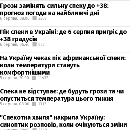
Грози замінять сильну спеку до +38:
прогноз погоди на найближчі дні
6 серпня,
08:00
3307
Пік спеки в Україні: де 6 серпня пригріє до
+38 градусів
6 серпня,
06:40
823
На Україну чекає пік африканської спеки:
коли температури стануть
комфортнішими
5 серпня,
20:00
11432
Спека не відступає: де будуть грози та чи
опуститься температура цього тижня
5 серпня,
08:00
1312
"Спекотна хвиля" накрила Україну:
синоптик розповів, коли очікуються зміни