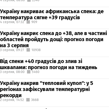
4 серпня,
08:00
2340
Україну накриває африканська спека: де
температура сягне +39 градусів
4 серпня,
07:32
909
Україну накриє спека до +38, але в частині
областей пройдуть дощі: прогноз погоди
на 3 серпня
3 серпня,
09:27
10938
Від спеки +40 градусів до злив зі
шквалами: прогноз погоди на тиждень
3 серпня,
08:00
5460
Україну накрив "тепловий купол": у 5
регіонах зафіксували температурні
рекорди
2 серпня,
14:52
3668