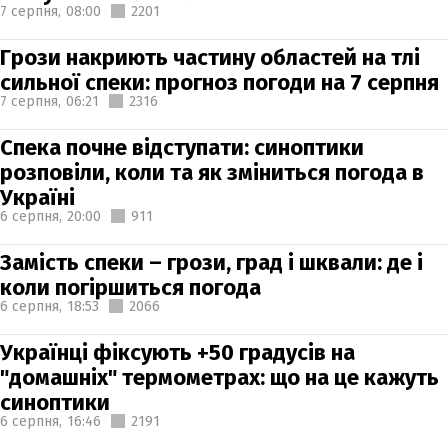
7 серпня,
08:00
2201
Грози накриють частину областей на тлі
сильної спеки: прогноз погоди на 7 серпня
7 серпня,
06:21
2316
Спека почне відступати: синоптики
розповіли, коли та як зміниться погода в
Україні
6 серпня,
20:00
911
Замість спеки – грози, град і шквали: де і
коли погіршиться погода
6 серпня,
18:53
2066
Українці фіксують +50 градусів на
"домашніх" термометрах: що на це кажуть
синоптики
6 серпня,
16:46
2191