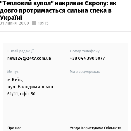
"Тепловий купол" накриває Європу: як
довго протримається сильна спека в
Україні
31 липня,
20:00
10915
E-mail редакції
Номер телефону:
news24@24tv.com.ua
+38 044 390 5077
Ми тут:
Ми в соцмережах:
м.Київ
,
вул. Володимирська
офіс
61/11,
50
Про нас
Угода Користувача Спільноти