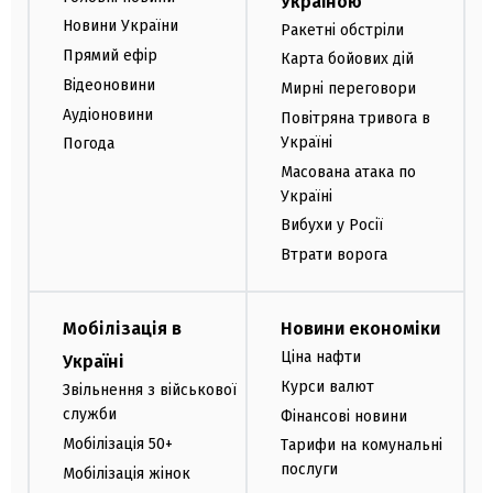
Україною
Новини України
Ракетні обстріли
Прямий ефір
Карта бойових дій
Відеоновини
Мирні переговори
Аудіоновини
Повітряна тривога в
Україні
Погода
Масована атака по
Україні
Вибухи у Росії
Втрати ворога
Мобілізація в
Новини економіки
Ціна нафти
Україні
Курси валют
Звільнення з військової
служби
Фінансові новини
Мобілізація 50+
Тарифи на комунальні
послуги
Мобілізація жінок