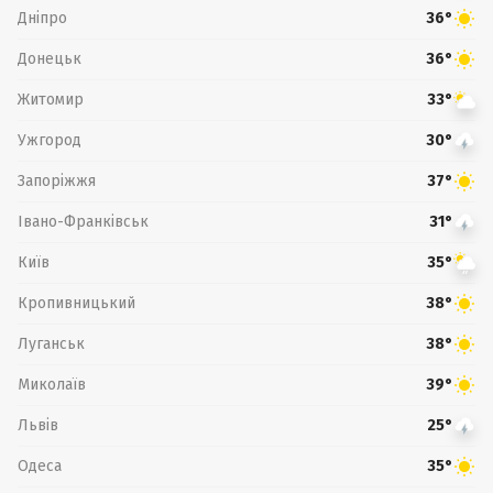
Дніпро
36°
Донецьк
36°
Житомир
33°
Ужгород
30°
Запоріжжя
37°
Івано-Франківськ
31°
Київ
35°
Кропивницький
38°
Луганськ
38°
Миколаїв
39°
Львів
25°
Одеса
35°