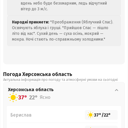
вдень небо буде безхмарним, ледь відчутний
вітер до 3 м/с.
Народні прикмети:
"Преображення (Яблучний Спас).
Освячують яблука і груші. "Прийшов Спас — пішло
літо від нас". Сухий день — суха осінь, мокрий —
мокра. Ночі стають по-справжньому холодними."
Погода Херсонська
область
Актуальна інформація про погоду та атмосферні умови на сьогодні
Херсонська
область
37°
22°
Ясно
Берислав
37°
/
22°