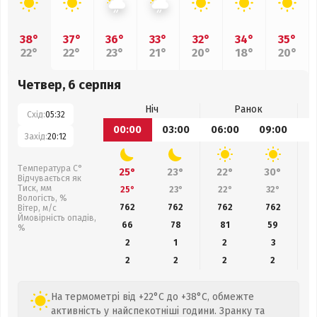
38°
37°
36°
33°
32°
34°
35°
22°
22°
23°
21°
20°
18°
20°
Четвер, 6 серпня
Ніч
Ранок
Схід:
05:32
00:00
03:00
06:00
09:00
1
Захід:
20:12
Температура С°
25°
23°
22°
30°
Відчувається як
Тиск, мм
25°
23°
22°
32°
Вологість, %
762
762
762
762
Вітер, м/с
Ймовірність опадів,
66
78
81
59
%
2
1
2
3
2
2
2
2
На термометрі від +22°C до +38°C, обмежте
активність у найспекотніші години. Зранку та