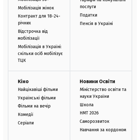
послуги
Мобілізація жінок
Податки
Контракт для 18-24-
річних
Пенсія в Україні
Відстрочка від
мобілізації
Мобілізація в Україні:
скільки осіб мобілізує
ТЦК
Кіно
Новини Освіти
Найцікавіші фільми
Міністерство освіти та
науки України
Українські фільми
Школа
Фільми на вечір
НМТ 2026
Комедії
Саморозвиток
Серіали
Навчання за кордоном