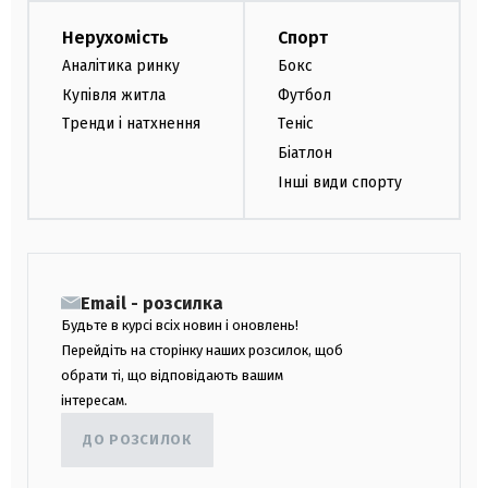
Нерухомість
Спорт
Аналітика ринку
Бокс
Купівля житла
Футбол
Тренди і натхнення
Теніс
Біатлон
Інші види спорту
Email - розсилка
Будьте в курсі всіх новин і оновлень!
Перейдіть на сторінку наших розсилок, щоб
обрати ті, що відповідають вашим
інтересам.
ДО РОЗСИЛОК