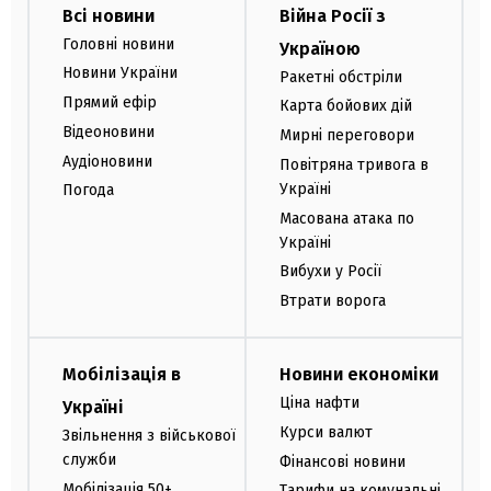
Всі новини
Війна Росії з
Головні новини
Україною
Новини України
Ракетні обстріли
Прямий ефір
Карта бойових дій
Відеоновини
Мирні переговори
Аудіоновини
Повітряна тривога в
Україні
Погода
Масована атака по
Україні
Вибухи у Росії
Втрати ворога
Мобілізація в
Новини економіки
Ціна нафти
Україні
Курси валют
Звільнення з військової
служби
Фінансові новини
Мобілізація 50+
Тарифи на комунальні