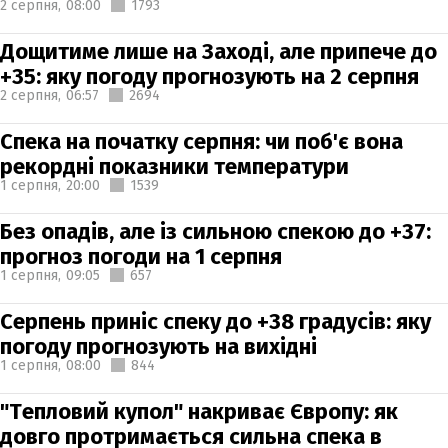
2 серпня,
08:00
1793
Дощитиме лише на Заході, але припече до
+35: яку погоду прогнозують на 2 серпня
2 серпня,
06:57
2694
Спека на початку серпня: чи поб'є вона
рекордні показники температури
1 серпня,
20:00
1539
Без опадів, але із сильною спекою до +37:
прогноз погоди на 1 серпня
1 серпня,
09:05
657
Серпень приніс спеку до +38 градусів: яку
погоду прогнозують на вихідні
1 серпня,
08:00
844
"Тепловий купол" накриває Європу: як
довго протримається сильна спека в