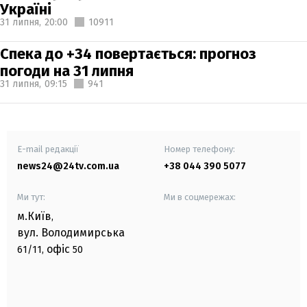
Україні
31 липня,
20:00
10911
Спека до +34 повертається: прогноз
погоди на 31 липня
31 липня,
09:15
941
E-mail редакції
Номер телефону:
news24@24tv.com.ua
+38 044 390 5077
Ми тут:
Ми в соцмережах:
м.Київ
,
вул. Володимирська
офіс
61/11,
50