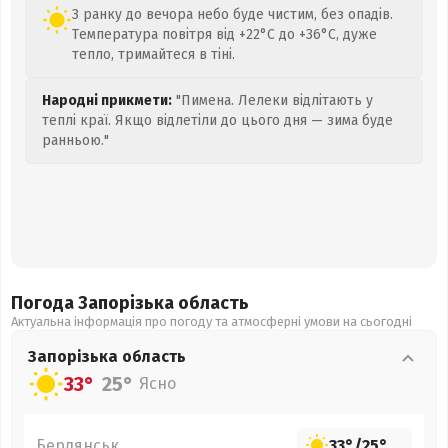
З ранку до вечора небо буде чистим, без опадів.
Температура повітря від +22°C до +36°C, дуже
тепло, тримайтеся в тіні.
Народні прикмети:
"Пимена. Лелеки відлітають у
теплі краї. Якщо відлетіли до цього дня — зима буде
ранньою."
Погода Запорізька
область
Актуальна інформація про погоду та атмосферні умови на сьогодні
Запорізька
область
33°
25°
Ясно
Бердянськ
33°
/
25°