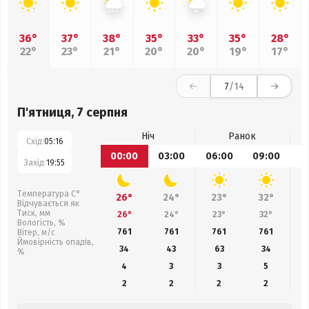
36°
37°
38°
35°
33°
35°
28°
22°
23°
21°
20°
20°
19°
17°
7
/14
П'ятниця, 7 серпня
Ніч
Ранок
Схід:
05:16
00:00
03:00
06:00
09:00
1
Захід:
19:55
Температура С°
26°
24°
23°
32°
Відчувається як
Тиск, мм
26°
24°
23°
32°
Вологість, %
761
761
761
761
Вітер, м/с
Ймовірність опадів,
34
43
63
34
%
4
3
3
5
2
2
2
2