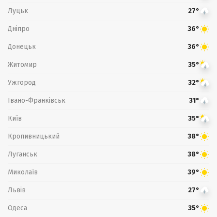
Луцьк
27°
Дніпро
36°
Донецьк
36°
Житомир
35°
Ужгород
32°
Івано-Франківськ
31°
Київ
35°
Кропивницький
38°
Луганськ
38°
Миколаїв
39°
Львів
27°
Одеса
35°