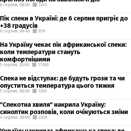
6 серпня,
08:00
3243
Пік спеки в Україні: де 6 серпня пригріє до
+38 градусів
6 серпня,
06:40
819
На Україну чекає пік африканської спеки:
коли температури стануть
комфортнішими
5 серпня,
20:00
11380
Спека не відступає: де будуть грози та чи
опуститься температура цього тижня
5 серпня,
08:00
1305
"Спекотна хвиля" накрила Україну:
синоптик розповів, коли очікуються зміни
4 серпня,
08:00
2339
Україну накриває африканська спека: де