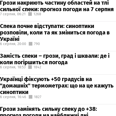
Грози накриють частину областей на тлі
сильної спеки: прогноз погоди на 7 серпня
7 серпня,
06:21
1268
Спека почне відступати: синоптики
розповіли, коли та як зміниться погода в
Україні
6 серпня,
20:00
790
Замість спеки – грози, град і шквали: де і
коли погіршиться погода
6 серпня,
18:53
1842
Українці фіксують +50 градусів на
"домашніх" термометрах: що на це кажуть
синоптики
6 серпня,
16:46
1827
Грози замінять сильну спеку до +38:
прогноз погоди на найближчі дні