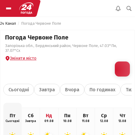
24 Канал
Погода Червоне Поле
Погода Червоне Поле
Запорізька обл., Бердянський район, Червоне Поле, 47.03°Пн,
37.07°Сх
Змінити місто
Сьогодні
Завтра
Вчора
По годинах
Тиж
Пт
Сб
Нд
Пн
Вт
Ср
Чт
Сьогодні
Завтра
09.08
10.08
11.08
12.08
13.08