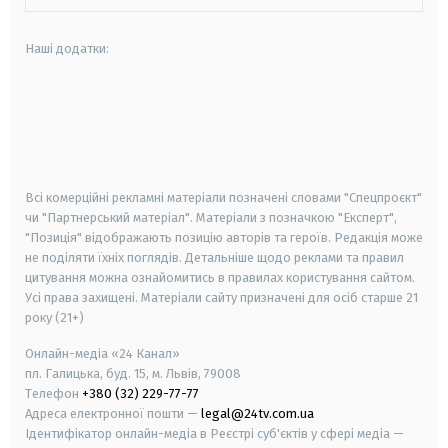
Наші додатки:
android
apple
smart tv
samsung smart tv
Всі комерційні рекламні матеріали позначені словами "Спецпроєкт"
чи "Партнерський матеріал". Матеріали з позначкою "Експерт",
"Позиція" відображають позицію авторів та героїв. Редакція може
не поділяти їхніх поглядів. Детальніше щодо реклами та правил
цитування можна ознайомитись в правилах користування сайтом.
Усі права захищені.
Матеріали сайту призначені для осіб старше
21
року (21+)
Онлайн-медіа «24 Канал»
пл. Галицька, буд. 15, м. Львів, 79008
Телефон
+380 (32) 229-77-77
Адреса електронної пошти —
legal@24tv.com.ua
Ідентифікатор онлайн-медіа в Реєстрі суб'єктів у сфері медіа —