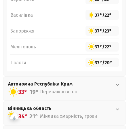
Василівка
37°
/
22°
Запоріжжя
37°
/
23°
Мелітополь
37°
/
22°
Пологи
37°
/
20°
Автономна Республіка Крим
33°
19°
Переважно ясно
Вінницька
область
34°
21°
Мінлива хмарність, грози