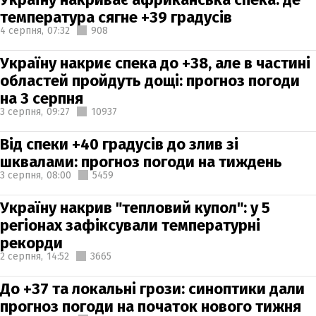
температура сягне +39 градусів
4 серпня,
07:32
908
Україну накриє спека до +38, але в частині
областей пройдуть дощі: прогноз погоди
на 3 серпня
3 серпня,
09:27
10937
Від спеки +40 градусів до злив зі
шквалами: прогноз погоди на тиждень
3 серпня,
08:00
5459
Україну накрив "тепловий купол": у 5
регіонах зафіксували температурні
рекорди
2 серпня,
14:52
3665
До +37 та локальні грози: синоптики дали
прогноз погоди на початок нового тижня